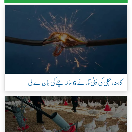
کاہنہ: بجلی کی ٹوٹی تار نے 6 سالہ بچے کی جان لے لی