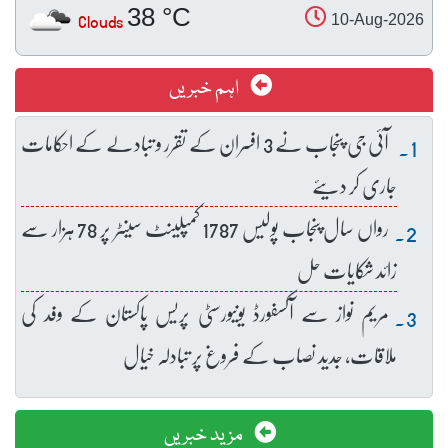
38 °C
Clouds
10-Aug-2026
اہم خبریں
آئی جی پنجاب نے 3 افسران کے تقرر و تبادلے کے احکامات
جاری کر دیئے
رواں سال پنجاب پولیس 1787 کمپلینٹ سینٹر پر 78 ہزار سے
زائد شکایات حل
مریم نواز سے آکسفورڈ یونیورسٹی پریس پاکستان کے وفد کی
ملاقات، جدید نصاب کے فروغ پر تبادلہ خیال
مزید خبریں