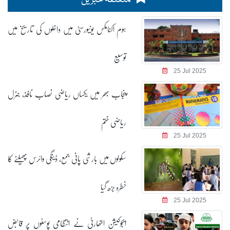
ہوم اکنامکس یونیورسٹی میں داخلوں کی تاریخ میں
توسیع
25 Jul 2025
پنجاب بھر میں یکساں ریاضی نصاب نافذ، جنرل
ریاضی ختم
25 Jul 2025
سکولوں میں بارشی پانی جمع، ڈینگی وائرس پھیلنے کا
خطرہ بڑھ گیا
25 Jul 2025
ایجوکیشن اتھارٹی نے انتظامی پوسٹوں پر قابض