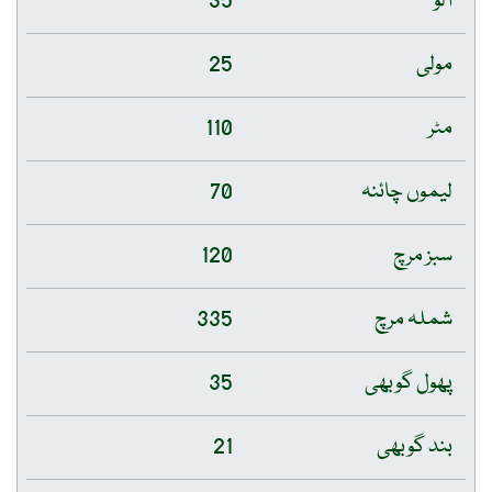
آلو
35
مولی
25
مٹر
110
لیموں چائنہ
70
سبز مرچ
120
شملہ مرچ
335
پھول گوبھی
35
بند گوبھی
21