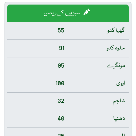
سبزیوں کے ریٹس
گھیا کدو
55
حلوہ کدو
91
مونگرے
95
اروی
100
شلجم
32
دھنیا
40