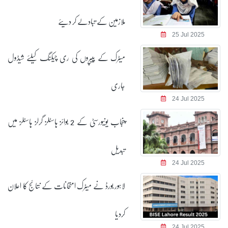
ملازمین کے تبادلے کر دیئے
25 Jul 2025
میٹرک کے پیپروں کی ری چیکنگ کیلئے شیڈول
جاری
24 Jul 2025
پنجاب یونیورسٹی کے 2 بوائز ہاسٹلز گرلز ہاسٹلز میں
تبدیل
24 Jul 2025
لاہور بورڈ نے میٹرک امتحانات کے نتائج کا اعلان
کردیا
24 Jul 2025