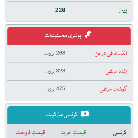
پیاز
220
پولٹری مصنوعات
انڈے فی درجن
268 روپے
زندہ مرغی
328 روپے
گوشت مرغی
475 روپے
کرنسی مارکیٹ
کرنسی
قیمتِ خرید
قیمتِ فروخت