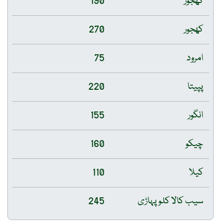
کھجور
190
کھجور
270
امرود
75
پپیتا
220
انگور
155
چیکو
160
کیلا
110
سیب کالا کلو پہاڑی
245