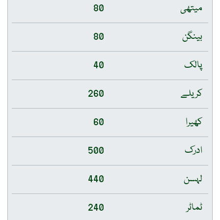
میتھی
80
بینگن
80
پالک
40
کریلے
260
کھیرا
60
ادرک
500
لہسن
440
ٹماٹر
240