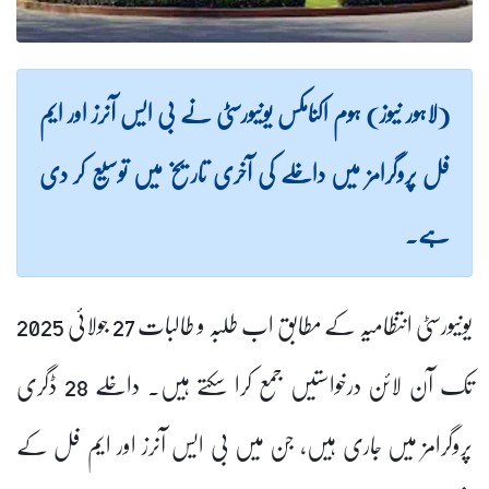
(لاہور نیوز) ہوم اکنامکس یونیورسٹی نے بی ایس آنرز اور ایم
فل پروگرامز میں داخلے کی آخری تاریخ میں توسیع کر دی
ہے۔
یونیورسٹی انتظامیہ کے مطابق اب طلبہ و طالبات 27 جولائی 2025
تک آن لائن درخواستیں جمع کرا سکتے ہیں۔ داخلے 28 ڈگری
پروگرامز میں جاری ہیں، جن میں بی ایس آنرز اور ایم فل کے