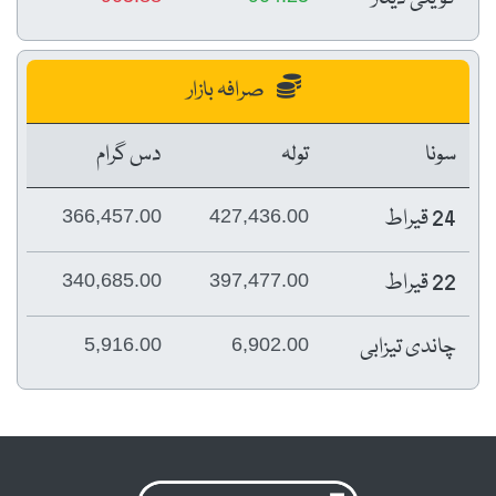
صرافہ بازار
سونا
تولہ
دس گرام
24 قیراط
366,457.00
427,436.00
22 قیراط
340,685.00
397,477.00
چاندی تیزابی
5,916.00
6,902.00