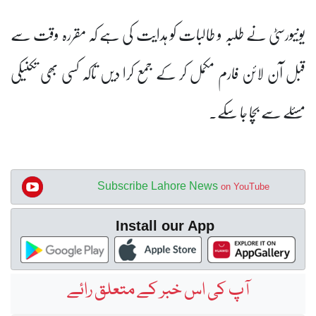
یونیورسٹی نے طلبہ و طالبات کو ہدایت کی ہے کہ مقررہ وقت سے
قبل آن لائن فارم مکمل کر کے جمع کرا دیں تاکہ کسی بھی تکنیکی
مسئلے سے بچا جا سکے۔
Subscribe Lahore News
on YouTube
Install our App
آپ کی اس خبر کے متعلق رائے