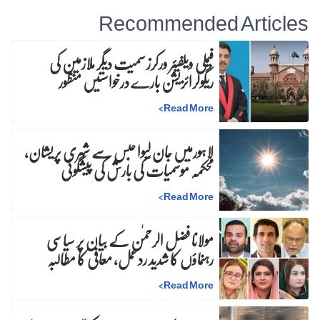
Recommended Articles
فیملی ویلفیئر ورکرز سمیت دیگر ملازمین کی
ریگولرائزیشن بارے درخواستیں منظور
>
Read More
لاہورمیں جان لیوا حبس سے شہری پریشان،
محکمہ موسمیات کی بارش کی پیشگوئی
>
Read More
مولانا فضل الرحمٰن کے بیان پر سیاسی
رہنماؤں کا شدید ردعمل، معافی کا مطالبہ
>
Read More