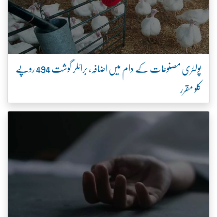
پولٹری مصنوعات کے دام میں اضافہ، برائلر گوشت 494 روپے
کلو مقرر