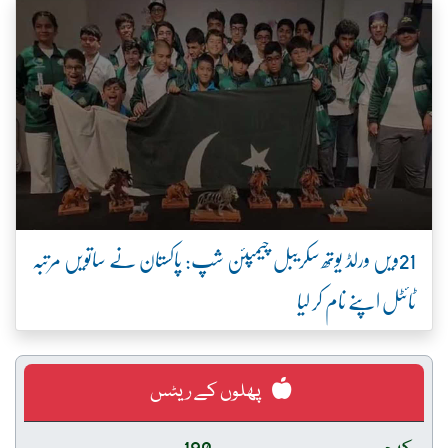
21ویں ورلڈ یوتھ سکریبل چیمپئن شپ: پاکستان نے ساتویں مرتبہ
ٹائٹل اپنے نام کر لیا
پھلوں کے ریٹس