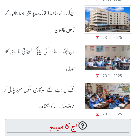
میٹرک کے سالانہ امتحانات،پوزیشن ہولڈرطلبا کے
ناموں کااعلان
23 Jul 2025
نان ٹیچنگ سٹاف کی ایڈہاک تعیناتی کا طریقہ کار
تبدیل
23 Jul 2025
ٹھیکے پر دیئے گئے سرکاری سکول تھرڈ پارٹی کو
فروخت کرنے کا انکشاف
23 Jul 2025
آج کا موسم