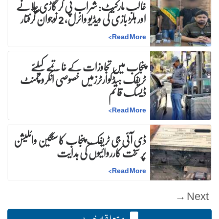
غالب مارکیٹ: شراب پی کر گاڑی چلانے
اور ہلڑ بازی کی ویڈیو وائرل، 2 نوجوان گرفتار
>
Read More
پنجاب میں تجاوزات کے خاتمے کیلئے
ٹریفک ہیڈکوارٹرزمیں خصوصی انکروچمنٹ
ڈیسک قائم
>
Read More
ڈی آئی جی ٹریفک پنجاب کا سنگین وائلیشن
پر سخت کارروائیوں کی ہدایت
>
Read More
Next →
متعلقہ خبریں