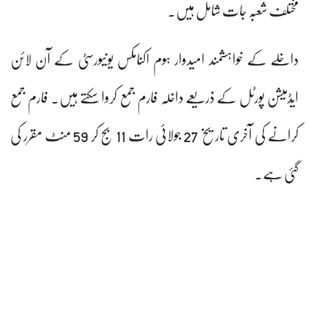
مختلف شعبہ جات شامل ہیں۔
داخلے کے خواہشمند امیدوار ہوم اکنامکس یونیورسٹی کے آن لائن
ایڈمیشن پورٹل کے ذریعے داخلہ فارم جمع کروا سکتے ہیں۔ فارم جمع
کرانے کی آخری تاریخ 27 جولائی رات 11 بج کر 59 منٹ مقرر کی
گئی ہے۔