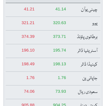
چینی یوآن
41.21
41.14
یورو
321.21
320.63
برطانوی پاؤنڈ
374.39
373.71
آسٹریلیا ڈالر
196.10
195.74
کینیڈا ڈالر
198.49
198.13
جاپانی ین
1.76
1.76
سعودی ریال
74.06
73.93
کویتی دینار
905.88
904.25