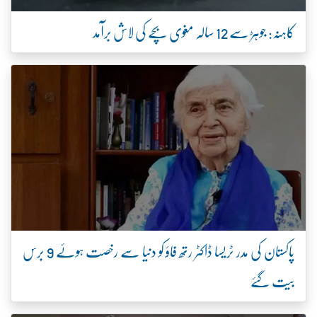
کاہنہ: جوہڑ سے 12 سالہ مغوی بچے کی لاش برآمد
پاکستان کی مدر ٹریسا ڈاکٹر رتھ فاؤ کو دنیا سے رخصت ہوئے 9 برس
بیت گئے