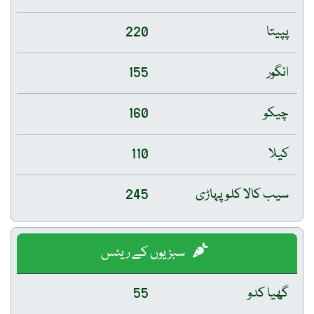
پپیتا
220
انگور
155
چیکو
160
کیلا
110
سیب کالا کلو پہاڑی
245
سبزیوں کے ریٹس
گھیا کدو
55