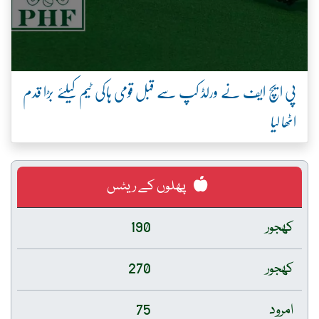
پی ایچ ایف نے ورلڈ کپ سے قبل قومی ہاکی ٹیم کیلئے بڑا قدم
اٹھا لیا
پھلوں کے ریٹس
کھجور
190
کھجور
270
امرود
75