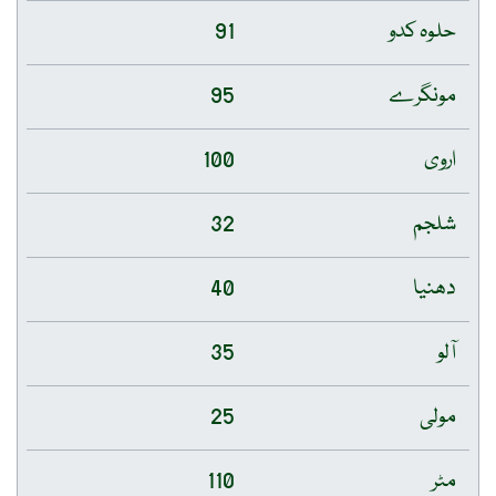
حلوہ کدو
91
مونگرے
95
اروی
100
شلجم
32
دھنیا
40
آلو
35
مولی
25
مٹر
110