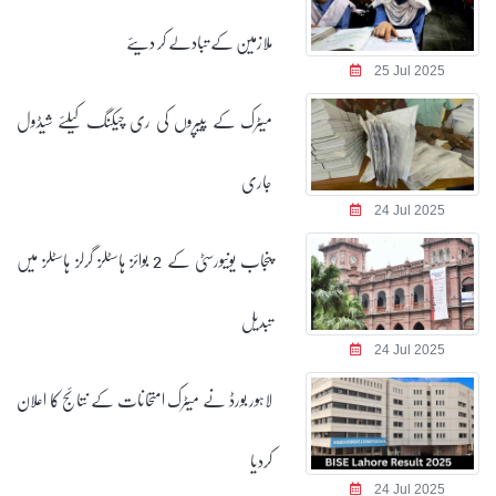
ملازمین کے تبادلے کر دیئے
25 Jul 2025
میٹرک کے پیپروں کی ری چیکنگ کیلئے شیڈول
جاری
24 Jul 2025
پنجاب یونیورسٹی کے 2 بوائز ہاسٹلز گرلز ہاسٹلز میں
تبدیل
24 Jul 2025
لاہور بورڈ نے میٹرک امتحانات کے نتائج کا اعلان
کردیا
24 Jul 2025