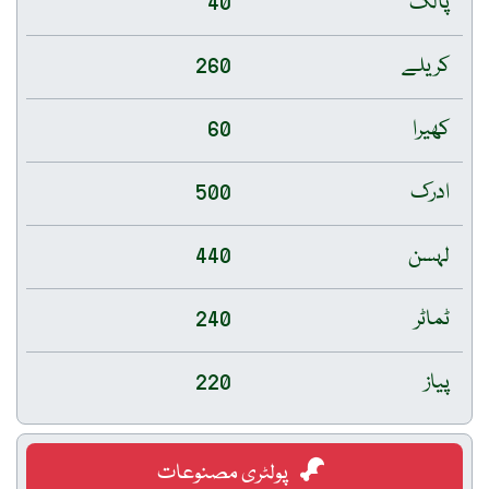
پالک
40
کریلے
260
کھیرا
60
ادرک
500
لہسن
440
ٹماٹر
240
پیاز
220
پولٹری مصنوعات