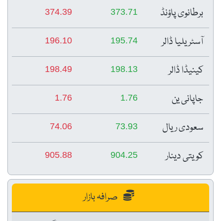
برطانوی پاؤنڈ
374.39
373.71
آسٹریلیا ڈالر
196.10
195.74
کینیڈا ڈالر
198.49
198.13
جاپانی ین
1.76
1.76
سعودی ریال
74.06
73.93
کویتی دینار
905.88
904.25
صرافہ بازار