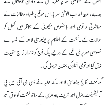
انہوں نے خصوصی طور پر معرکہ حق کے دوران نوجوانوں کے
جذبے، سوچ اور حب الوطنی سراہا، اس موقع پر طلباء و طالبات نے
معاشرتی و قومی امور بالخصوص سکیورٹی کے تناظر میں کھل کر
سوالات کیے۔نشست کے اختتام پر یونیورسٹی لاہور کے طلبہ نے
خصوصی طور پر ملی نغمے کے ذریعے پاک فوج کو شاندار خراج عقیدت
پیش کیا اور قومی اتحاد کی بہترین ترجمانی کی۔
گورنمنٹ کالج یونیورسٹی لاہور کے طلبہ نے ڈی جی آئی ایس پی
آر لیفٹیننٹ جنرل احمد شریف چودھری کے ساتھ نشست کو خوش آئند