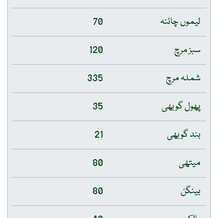
لیموں چائنہ
70
سبز مرچ
120
شملہ مرچ
335
پھول گوبھی
35
بند گوبھی
21
میتھی
80
بینگن
80