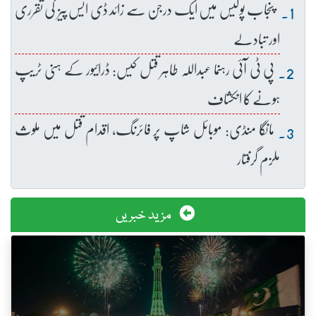
پنجاب پولیس میں ایک درجن سے زائد ڈی ایس پیز کی تقرری
اور تبادلے
پی ٹی آئی رہنما عبداللہ طاہر قتل کیس: ڈرائیور کے ہنی ٹریپ
ہونے کا انکشاف
مانگا منڈی: موبائل شاپ پر فائرنگ، اقدام قتل میں ملوث
ملزم گرفتار
مزید خبریں