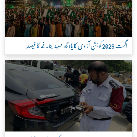
اگست 2026 کو جشنِ آزادی کا یادگار مہینہ بنانے کا فیصلہ