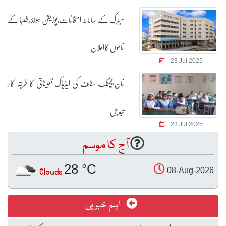
میٹرک کے سالانہ امتحانات،پوزیشن ہولڈرطلبا کے
ناموں کااعلان
23 Jul 2025
نان ٹیچنگ سٹاف کی ایڈہاک تعیناتی کا طریقہ کار
تبدیل
23 Jul 2025
آج کا موسم
28 °C
Clouds
08-Aug-2026
اہم خبریں