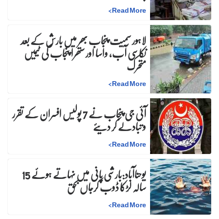
>
Read More
لاہور سمیت پنجاب بھر میں بارش کے بعد
نکاسی آب، واسا اور ستھرا پنجاب کی ٹیمیں
متحرک
>
Read More
آئی جی پنجاب نے 7 پولیس افسران کے تقرر
و تبادلے کر دیئے
>
Read More
یوحناآباد:بارشی پانی میں نہاتے ہوئے 15
سالہ لڑکا ڈوب کرجاں بحق
>
Read More