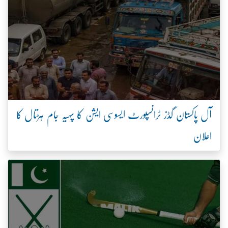
آل پاکستان گڈز ٹرانسپورٹ ایسوسی ایشن کا پہیہ جام ہڑتال کا
اعلان