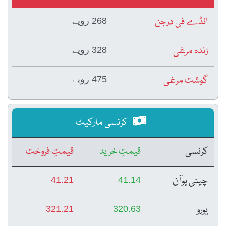
انڈے فی درجن
268 روپے
زندہ مرغی
328 روپے
گوشت مرغی
475 روپے
کرنسی مارکیٹ
کرنسی
قیمتِ خرید
قیمتِ فروخت
چینی یوآن
41.21
41.14
یورو
321.21
320.63