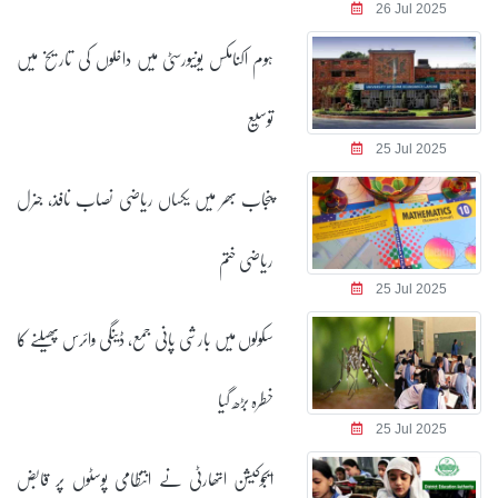
26 Jul 2025
ہوم اکنامکس یونیورسٹی میں داخلوں کی تاریخ میں
توسیع
25 Jul 2025
پنجاب بھر میں یکساں ریاضی نصاب نافذ، جنرل
ریاضی ختم
25 Jul 2025
سکولوں میں بارشی پانی جمع، ڈینگی وائرس پھیلنے کا
خطرہ بڑھ گیا
25 Jul 2025
ایجوکیشن اتھارٹی نے انتظامی پوسٹوں پر قابض