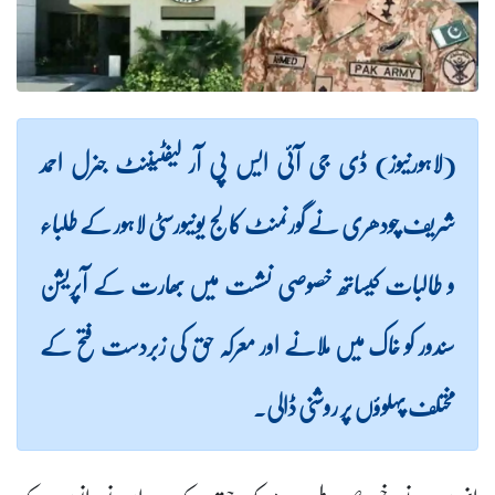
(لاہورنیوز) ڈی جی آئی ایس پی آر لیفٹیننٹ جنرل احمد
شریف چودھری نے گورنمنٹ کالج یونیورسٹی لاہور کے طلباء
و طالبات کیساتھ خصوصی نشست میں بھارت کے آپریشن
سندور کو خاک میں ملانے اور معرکہ حق کی زبردست فتح کے
مختلف پہلوؤں پر روشنی ڈالی۔