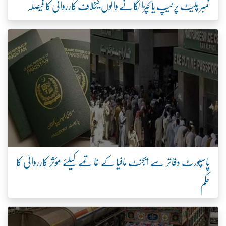
نمبر پلیٹ پر ٹیپ یا کپڑا لگانے والوں کیخلاف کارروائی کا فیصلہ
پاسپورٹ دفاتر سے ایجنٹ مافیا کے خاتمے کیلئے مؤثر کارروائی کا
حکم