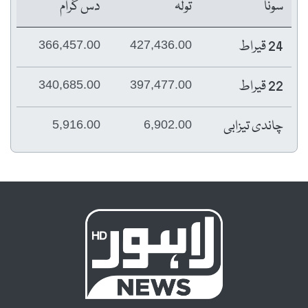
سونا
تولہ
دس گرام
24 قیراط
366,457.00
427,436.00
22 قیراط
340,685.00
397,477.00
چاندی تیزابی
5,916.00
6,902.00