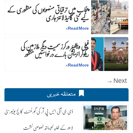
پنجاب میں ترقیاتی منصوبوں کی منظوری کے
لیے نئی گائیڈ لائنز جاری
>
Read More
فیملی ویلفیئر ورکرز سمیت دیگر ملازمین کی
ریگولرائزیشن بارے درخواستیں منظور
>
Read More
Next →
متعلقہ خبریں
ڈی جی آئی ایس پی آر کی گورنمنٹ کالج یونیورسٹی
لاہور کے طلبہ کیساتھ خصوصی نشست