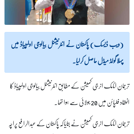
(ویب ڈیسک) پاکستان نے انٹرنیشنل بیالوجی اولمپیاڈ میں
پہلا گولڈ میڈل حاصل کرلیا۔
ترجمان اٹامک انرجی کمیشن کے مطابق انٹرنیشنل بیالوجی اولمپیاڈ کا
انعقاد فلپائن میں 20 جولائی سے ہوا تھا۔
ترجمان اٹامک انرجی کمیشن نے بتایا کہ پاکستان کے عبدالرافع پراچہ