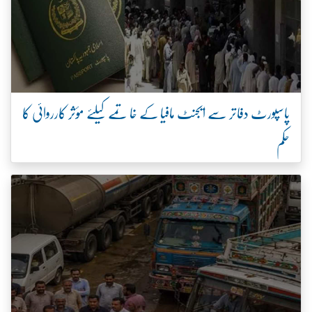
پاسپورٹ دفاتر سے ایجنٹ مافیا کے خاتمے کیلئے مؤثر کارروائی کا
حکم