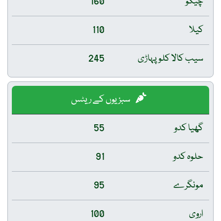
چیکو
160
کیلا
110
سیب کالا کلو پہاڑی
245
سبزیوں کے ریٹس
گھیا کدو
55
حلوہ کدو
91
مونگرے
95
اروی
100