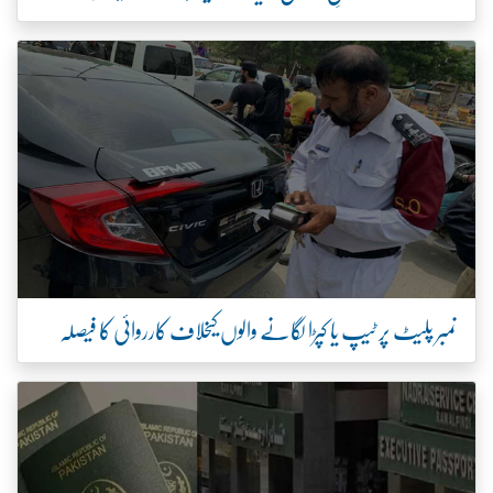
نمبر پلیٹ پر ٹیپ یا کپڑا لگانے والوں کیخلاف کارروائی کا فیصلہ