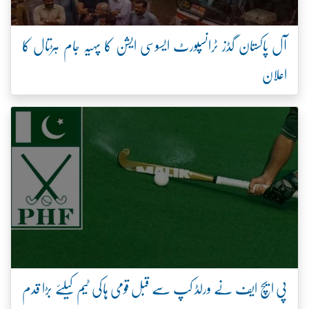
آل پاکستان گڈز ٹرانسپورٹ ایسوسی ایشن کا پہیہ جام ہڑتال کا
اعلان
پی ایچ ایف نے ورلڈ کپ سے قبل قومی ہاکی ٹیم کیلئے بڑا قدم