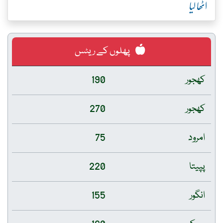
اٹھا لیا
پھلوں کے ریٹس
کھجور
190
کھجور
270
امرود
75
پپیتا
220
انگور
155