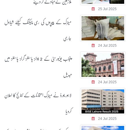
ملازمین کے تبادلے کر دیئے
25 Jul 2025
میٹرک کے پیپروں کی ری چیکنگ کیلئے شیڈول
جاری
24 Jul 2025
پنجاب یونیورسٹی کے 2 بوائز ہاسٹلز گرلز ہاسٹلز میں
تبدیل
24 Jul 2025
لاہور بورڈ نے میٹرک امتحانات کے نتائج کا اعلان
کردیا
24 Jul 2025