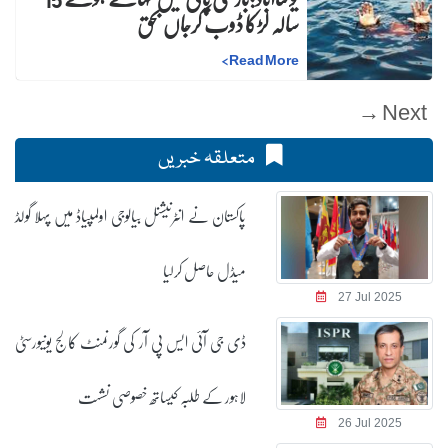
سالہ لڑکا ڈوب کرجاں بحق
>
Read More
Next →
متعلقہ خبریں
پاکستان نے انٹرنیشنل بیالوجی اولمپیاڈ میں پہلا گولڈ
میڈل حاصل کرلیا
27 Jul 2025
ڈی جی آئی ایس پی آر کی گورنمنٹ کالج یونیورسٹی
لاہور کے طلبہ کیساتھ خصوصی نشست
26 Jul 2025