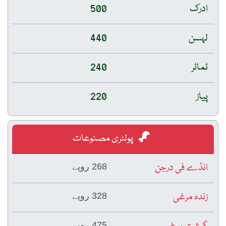
ادرک
500
لہسن
440
ٹماٹر
240
پیاز
220
پولٹری مصنوعات
انڈے فی درجن
268 روپے
زندہ مرغی
328 روپے
475 روپے