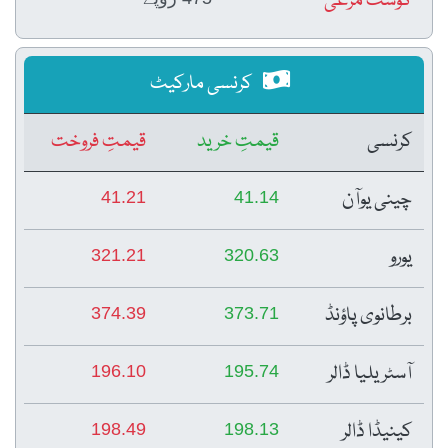
گوشت مرغی
کرنسی مارکیٹ
کرنسی
قیمتِ خرید
قیمتِ فروخت
چینی یوآن
41.21
41.14
یورو
321.21
320.63
برطانوی پاؤنڈ
374.39
373.71
آسٹریلیا ڈالر
196.10
195.74
کینیڈا ڈالر
198.49
198.13