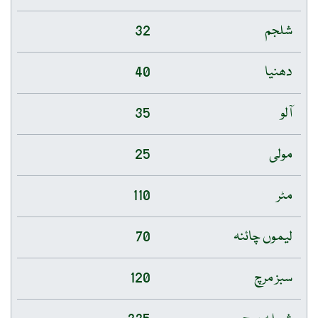
شلجم
32
دھنیا
40
آلو
35
مولی
25
مٹر
110
لیموں چائنہ
70
سبز مرچ
120