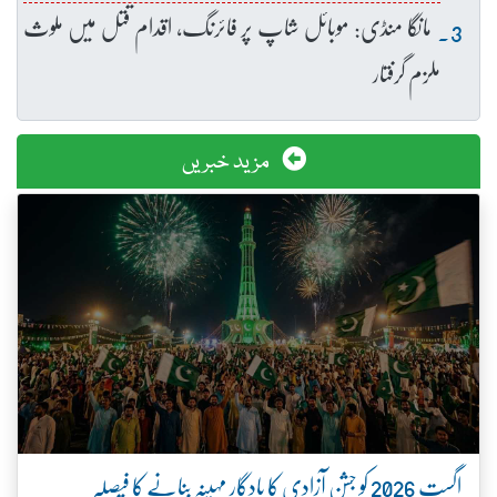
مانگا منڈی: موبائل شاپ پر فائرنگ، اقدام قتل میں ملوث
ملزم گرفتار
مزید خبریں
اگست 2026 کو جشنِ آزادی کا یادگار مہینہ بنانے کا فیصلہ