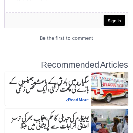
Recommended Articles
سگیاں میں بارش کے باعث بھینسوں کے
باڑے کی چھت گرگئی، ایک شخص زخمی
>
Read More
یونیفارم کی تبدیلی کا حکم، پنجاب بھر کی نرسز
اضافی اخراجات سے پریشانی میں مبتلا