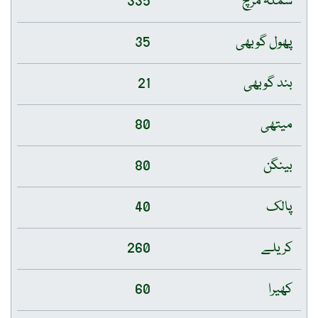
شملہ مرچ
335
پھول گوبھی
35
بند گوبھی
21
میتھی
80
بینگن
80
پالک
40
کریلے
260
کھیرا
60