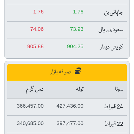
جاپانی ین
1.76
1.76
سعودی ریال
74.06
73.93
کویتی دینار
905.88
904.25
صرافہ بازار
سونا
تولہ
دس گرام
24 قیراط
366,457.00
427,436.00
22 قیراط
340,685.00
397,477.00