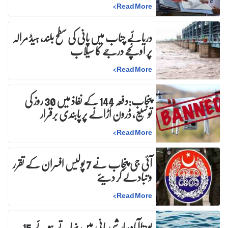
>
Read More
دریائے چناب میں پانی کی سطح بلند، ہیڈ مرالہ
پر اونچے درجے کا سیلاب
>
Read More
پنجاب:دفعہ 144 کے نفاذ میں 30 روز کی
توسیع، ڈرون اُڑانے پر پابندی برقرار
>
Read More
آئی جی پنجاب نے 7 پولیس افسران کے تقرر
و تبادلے کر دیئے
>
Read More
یوحناآباد:بارشی پانی میں نہاتے ہوئے 15