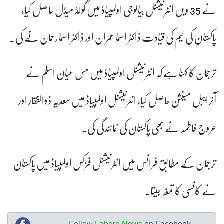
نے 35 ویں انٹرنیشنل بیالوجی اولمپیاڈ میں گولڈ میڈل حاصل کیا،
پاکستان کی ٹیم کی قیادت ڈاکٹر اسما عمران اور ڈاکٹر اسما رحمان نے کی۔
ترجمان کا کہنا ہے کہ انٹرنیشنل اولمپیاڈ میں مس عیان اسلم نے
آنرایبل مینشن حاصل کیا، انٹرنیشنل اولمپیاڈ میں سعدیہ ذوالفقار اور
عروج فاطمہ نے بھی پاکستان کی نمائندگی کی۔
ترجمان کے مطابق فرانس میں انٹرنیشنل فزکس اولمپیاڈ میں پاکستان
نے کانسی کا تمغہ جیتا۔