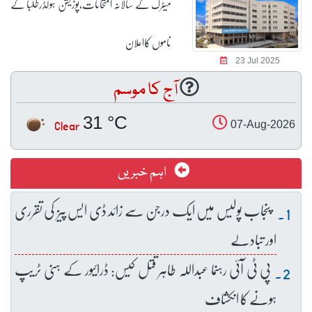
میٹرک کے سالانہ امتحانات،پوزیشن ہولڈرطلبا کے
ناموں کااعلان
23 Jul 2025
آج کا موسم
31 °C
Clear
07-Aug-2026
اہم خبریں
پنجاب پولیس میں ایک درجن سے زائد ڈی ایس پیز کی تقرری
اور تبادلے
پی ٹی آئی رہنما عبداللہ طاہر قتل کیس: ڈرائیور کے ہنی ٹریپ
ہونے کا انکشاف