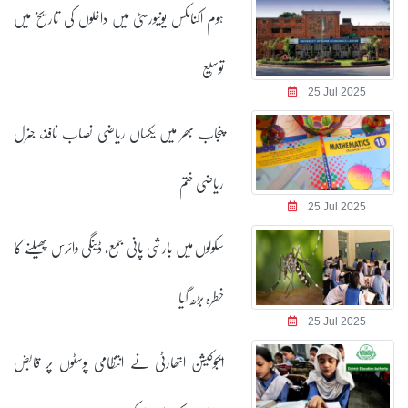
ہوم اکنامکس یونیورسٹی میں داخلوں کی تاریخ میں
توسیع
25 Jul 2025
پنجاب بھر میں یکساں ریاضی نصاب نافذ، جنرل
ریاضی ختم
25 Jul 2025
سکولوں میں بارشی پانی جمع، ڈینگی وائرس پھیلنے کا
خطرہ بڑھ گیا
25 Jul 2025
ایجوکیشن اتھارٹی نے انتظامی پوسٹوں پر قابض