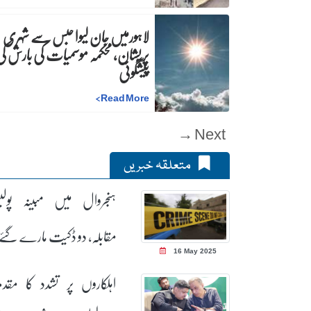
لاہورمیں جان لیوا حبس سے شہری
پریشان، محکمہ موسمیات کی بارش ک
پیشگوئی
>
Read More
Next →
متعلقہ خبریں
ہنجروال میں مبینہ پول
مقابلہ، دو ڈکیت مارے گئے
16 May 2025
اہلکاروں پر تشدد کا مقدم