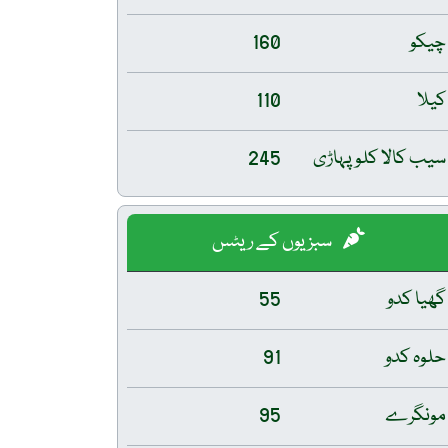
چیکو
160
کیلا
110
سیب کالا کلو پہاڑی
245
سبزیوں کے ریٹس
گھیا کدو
55
حلوہ کدو
91
مونگرے
95