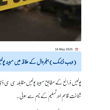
16 May 2025
(ویب ڈیسک) ہنجروال کے علاقہ میں مبینہ پو
پولیس ذرائع کے مطابق مبینہ پولیس مقابلہ سی سی ڈی
شناخت قاسم اور تسلیم کے نام سے ہوئی۔