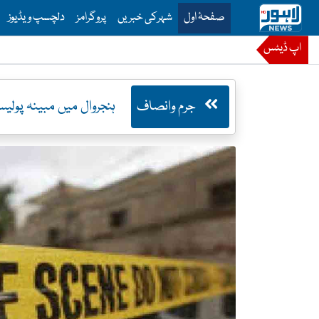
is is the main menu for Lahore News
صفحۂ اول
شہرکی خبریں
پروگرامز
دلچسپ ویڈیوز
اپ ڈیٹس
جرم وانصاف
ہنجروال میں مبینہ پول