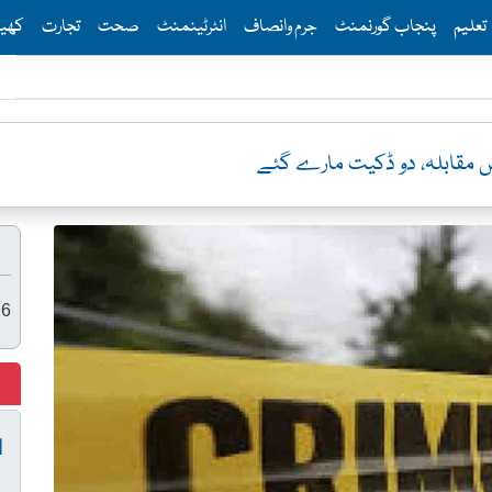
Th
تعلیم
پنجاب گورنمنٹ
جرم وانصاف
انٹرٹینمنٹ
صحت
تجارت
کھی
یس مقابلہ، دو ڈکیت مارے گئے
26