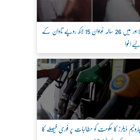
لاہور میں 26 سالہ نوجوان 15 لاکھ روپے تاوان کے
یے اغوا
ٹرولیم ڈیلرز کا حکومت کو مطالبات پر فوری فیصلے کا