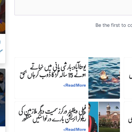
ل
گ
یوحناآباد:بارشی پانی میں نہاتے
س
ہوئے 15 سالہ لڑکا ڈوب کرجاں بحق
>
Read More
فیملی ویلفیئر ورکرز سمیت دیگر ملازمین کی
ری
ریگولرائزیشن بارے درخواستیں منظور
>
Read More