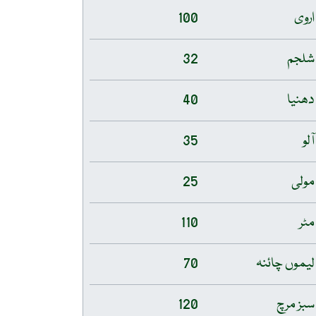
اروی
100
شلجم
32
دھنیا
40
آلو
35
مولی
25
مٹر
110
لیموں چائنہ
70
سبز مرچ
120