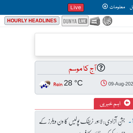
ل
معلومات
Live
HOURLY HEADLINES
آج کا موسم
28 °C
Rain
09-Aug-20
اہم خبریں
جشنِ آزادی: لاہور ٹریفک پولیس کا ون ویلرز کے