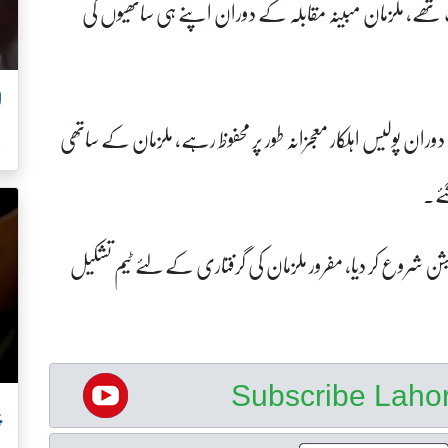
تھے، ملزمان مبینہ مقابلہ کے دوران اپنے ہی ساتھیوں کی
ان پولیس اہلکار معجزانہ طور پر محفوظ رہے، ملزمان کے ساتھی
ل
ئے۔
شن شروع کر دیا، مفرور ملزمان کی گرفتاری کے لئے ٹیم تشکیل
Subscribe Lah
پ