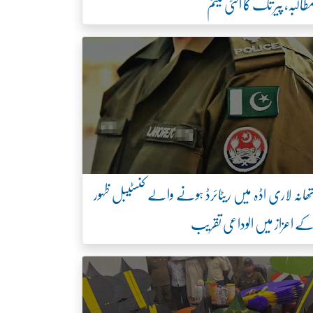
طالبہ، پیر تک کا الٹی میٹم
ھانہ لاری اڈہ میں ریٹائرڈ ہونے والے کنسٹیبل ظہور
ے اعزاز میں الوداعی تقریب