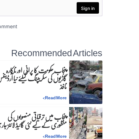
Recommended Articles
پنجاب حکومت کا پرانی اور ناکارہ
گاڑیوں کی سکریپنگ کیلئے نیا آرڈینن
نافذ
>
Read More
پنجاب میں ترقیاتی منصوبوں کی
منظوری کے لیے نئی گائیڈ لائنز جا
>
Read More