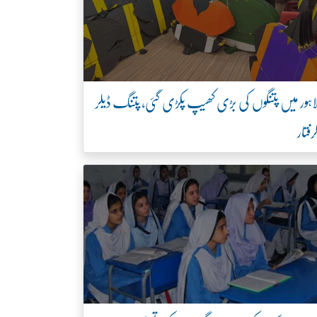
اہور میں پتنگوں کی بڑی کھیپ پکڑی گئی، پتنگ ڈیلر
رفتار