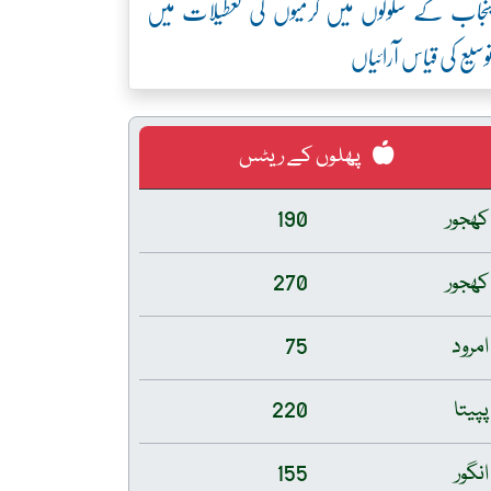
نجاب کے سکولوں میں گرمیوں کی تعطیلات میں
وسیع کی قیاس آرائیاں
پھلوں کے ریٹس
کھجور
190
کھجور
270
امرود
75
پپیتا
220
انگور
155