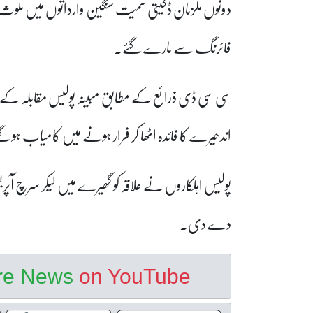
دونوں ملزمان ڈکیتی سمیت سنگین وارداتوں میں ملوث 
فائرنگ سے مارے گئے۔
سی سی ڈی ذرائع کے مطابق مبینہ پولیس مقابلہ کے دور
اندھیرے کا فائدہ اٹھا کر فرار ہونے میں کامیاب ہو گ
پولیس اہلکاروں نے علاقہ کو گھیرے میں لیکر سرچ آپری
دے دی۔
ore News
on YouTube