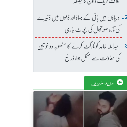
خلاف کریک ڈاؤن کا فیصلہ
دریاؤں میں پانی کے بہاؤ اور ڈیموں میں ذخیرے
کی تازہ صورتحال کی رپورٹ جاری
عبداللہ طاہر کو ٹارگٹ کرنے کا منصوبہ دو خواتین
کی معاونت سے مکمل ہوا، ذرائع
مزید خبریں