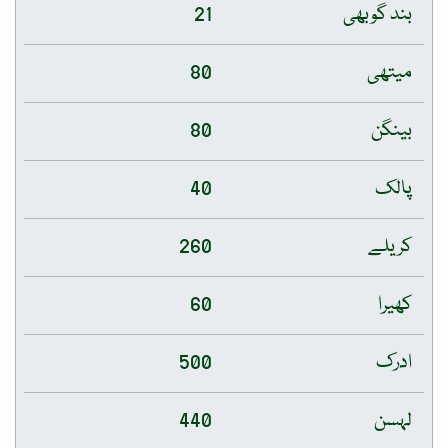
بند گوبھی
21
میتھی
80
بینگن
80
پالک
40
کریلے
260
کھیرا
60
ادرک
500
لہسن
440