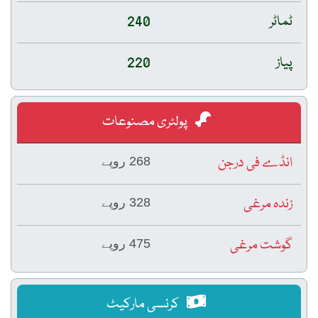
ٹماٹر
240
پیاز
220
پولٹری مصنوعات
انڈے فی درجن
268 روپے
زندہ مرغی
328 روپے
گوشت مرغی
475 روپے
کرنسی مارکیٹ