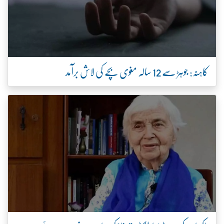
کاہنہ: جوہڑ سے 12 سالہ مغوی بچے کی لاش برآمد