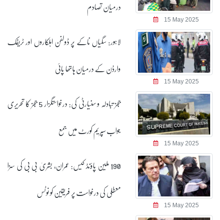
درمیان تصادم
15 May 2025
لاہور: سگیاں ناکے پر ڈولفن اہلکاروں اور ٹریفک
وارڈن کے درمیان ہاتھا پائی
15 May 2025
ججز تبادلہ و سنیارٹی کی: درخواستگزار 5 ججز کا تحریری
جواب سپریم کورٹ میں جمع
15 May 2025
190 ملین پاؤنڈ کیس: عمران، بشریٰ بی بی کی سزا
معطلی کی درخواست پر فریقین کو نوٹس
15 May 2025