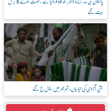
پاکستان کی مدر ٹریسا ڈاکٹر رتھ فاؤ کو دنیا سے رخصت ہوئے 9 برس
بیت گئے
جشنِ آزادی کی تیاریاں، شہربھر میں سٹال سج گئے
پھلوں کے ریٹس