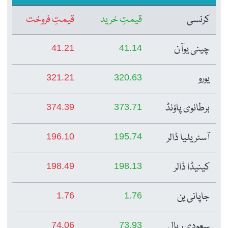
کرنسی
قیمتِ خرید
قیمتِ فروخت
چینی یوآن
41.21
41.14
یورو
321.21
320.63
برطانوی پاؤنڈ
374.39
373.71
آسٹریلیا ڈالر
196.10
195.74
کینیڈا ڈالر
198.49
198.13
جاپانی ین
1.76
1.76
سعودی ریال
74.06
73.93