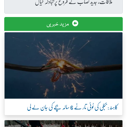
ملاقات، جدید نصاب کے فروغ پر تبادلہ خیال
مزید خبریں
کاہنہ: بجلی کی ٹوٹی تار نے 6 سالہ بچے کی جان لے لی