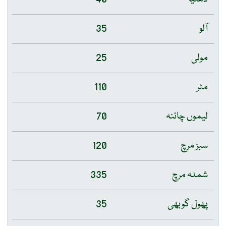
آلو
35
مولی
25
مٹر
110
لیموں چائنہ
70
سبز مرچ
120
شملہ مرچ
335
پھول گوبھی
35