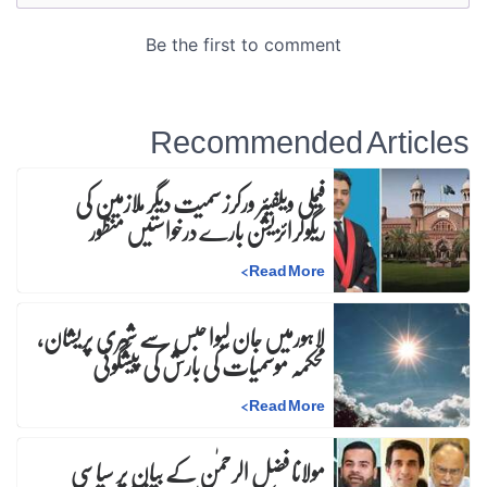
Recommended Articles
فیملی ویلفیئر ورکرز سمیت دیگر ملازمین کی
ریگولرائزیشن بارے درخواستیں منظور
>
Read More
لاہورمیں جان لیوا حبس سے شہری پریشان،
محکمہ موسمیات کی بارش کی پیشگوئی
>
Read More
مولانا فضل الرحمٰن کے بیان پر سیاسی