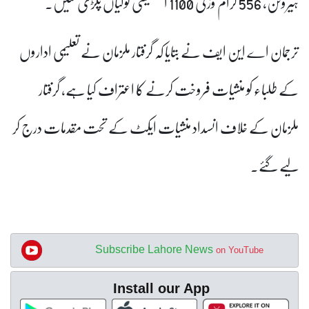
ہیروئن، 556 گرام وزنی 1100 ایکسٹیسی گولیاں پکڑی گئیں۔
ترجمان اے این ایف نے بتایا کہ گرفتار ملزمان نے تعلیمی اداروں
کے طلباء کو منشیات فروخت کرنے کا اعتراف کیا ہے، گرفتار
ملزمان کے خلاف انسداد منشیات ایکٹ کے تحت مقدمات درج کر
لیے گئے۔
Subscribe Lahore News
on YouTube
Install our App