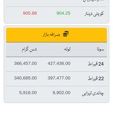
کویتی دینار
905.88
904.25
صرافہ بازار
سونا
تولہ
دس گرام
24 قیراط
366,457.00
427,436.00
22 قیراط
340,685.00
397,477.00
چاندی تیزابی
5,916.00
6,902.00