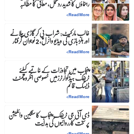
رہنماؤں کا شدید ردعمل، معافی کا مطالبہ
>
Read More
غالب مارکیٹ: شراب پی کر گاڑی چلانے
اور ہلڑ بازی کی ویڈیو وائرل، 2 نوجوان گرفتار
>
Read More
پنجاب میں تجاوزات کے خاتمے کیلئے
ٹریفک ہیڈکوارٹرزمیں خصوصی انکروچمنٹ
ڈیسک قائم
>
Read More
ڈی آئی جی ٹریفک پنجاب کا سنگین وائلیشن
پر سخت کارروائیوں کی ہدایت
>
Read More