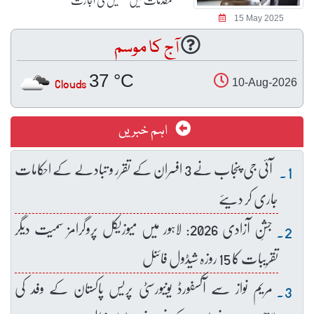
15 May 2025
آج کا موسم
37 °C
Clouds
10-Aug-2026
اہم خبریں
آئی جی پنجاب نے 3 افسران کے تقرر و تبادلے کے احکامات
جاری کر دیئے
جشنِ آزادی 2026: لاہور میں میوزیکل پروگرامز سمیت دیگر
تقریبات کا 15 روزہ شیڈول فائنل
مریم نواز سے آکسفورڈ یونیورسٹی پریس پاکستان کے وفد کی