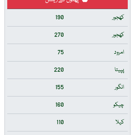
کھجور
190
کھجور
270
امرود
75
پپیتا
220
انگور
155
چیکو
160
کیلا
110