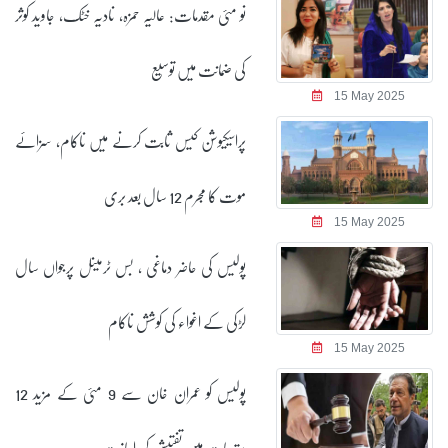
نو مئی مقدمات: عالیہ حمزہ، نادیہ خٹک، جاوید کوثر
کی ضمانت میں توسیع
15 May 2025
پراسیکیوشن کیس ثابت کرنے میں ناکام، سزائے
موت کا مجرم 12 سال بعد بری
15 May 2025
پولیس کی حاضر دماغی ، بس ٹرمینل پرجواں سال
لڑکی کے اغواء کی کوشش ناکام
15 May 2025
پولیس کو عمران خان سے 9 مئی کے مزید 12
مقدمات میں تفتیش کی اجازت