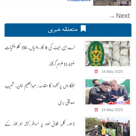
Next →
متعلقہ خبریں
اے این ایف کی 8 کارروائیاں، 116 کلو منشیات
ضبط، 11 ملزم گرفتار
16 May 2025
اہلکاروں پر تشدد کا مقدمہ: عبدالعلیم خان، شعیب
صدیقی بری
16 May 2025
لاہور: کلمہ فلائی اوور پر مسافر رکشہ اور لوڈر کے