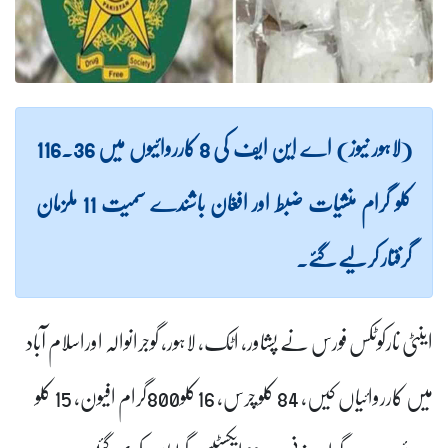
(لاہور نیوز) اے این ایف کی 8 کارروائیوں میں 116.36
کلو گرام منشیات ضبط اور افغان باشندے سمیت 11 ملزمان
گرفتار کر لیے گئے۔
اینٹی نارکوٹکس فورس نے پشاور، اٹک، لاہور، گوجرانوالہ اوراسلام آباد
میں کارروائیاں کیں، 84 کلو چرس، 16کلو800گرام افیون، 15 کلو