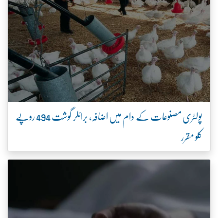
پولٹری مصنوعات کے دام میں اضافہ، برائلر گوشت 494 روپے
کلو مقرر