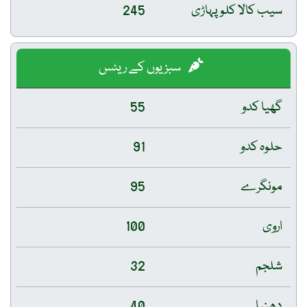
سیب کالا کلو پہاڑی
245
سبزیوں کے ریٹس
گھیا کدو
55
حلوہ کدو
91
مونگرے
95
اروی
100
شلجم
32
دھنیا
40