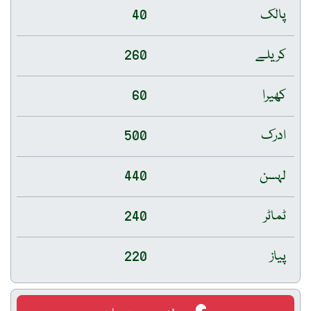
پالک
40
کریلے
260
کھیرا
60
ادرک
500
لہسن
440
ٹماٹر
240
پیاز
220