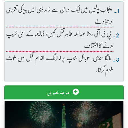
پنجاب پولیس میں ایک درجن سے زائد ڈی ایس پیز کی تقرری
اور تبادلے
پی ٹی آئی رہنما عبداللہ طاہر قتل کیس: ڈرائیور کے ہنی ٹریپ
ہونے کا انکشاف
مانگا منڈی: موبائل شاپ پر فائرنگ، اقدام قتل میں ملوث
ملزم گرفتار
مزید خبریں