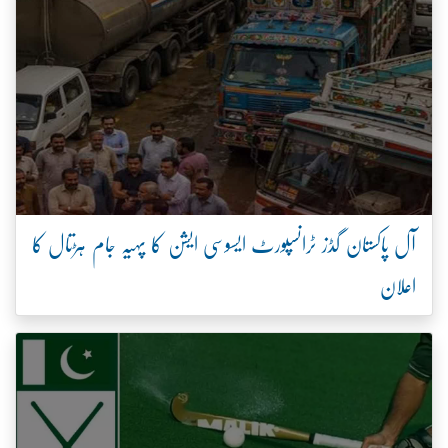
آل پاکستان گڈز ٹرانسپورٹ ایسوسی ایشن کا پہیہ جام ہڑتال کا
اعلان