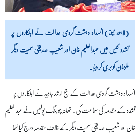
(لاہور نیوز) انسداد دہشت گردی عدالت نے اہلکاروں پر
تشدد کیس میں عبدالعلیم خان اور شعیب صدیقی سمیت دیگر
ملزمان کو بری کر دیا۔
انسداد دہشت گردی عدالت کے جج ارشد جاوید نے اہلکاروں پر
تشدد کے مقدمہ کی سماعت کی۔ تھانہ چوہنگ پولیس نے عبدالعلیم
خان اور شعیب صدیقی سمیت دیگر کے خلاف مقدمہ درج کیا تھا۔