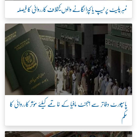
نمبر پلیٹ پر ٹیپ یا کپڑا لگانے والوں کیخلاف کارروائی کا فیصلہ
پاسپورٹ دفاتر سے ایجنٹ مافیا کے خاتمے کیلئے مؤثر کارروائی کا
حکم