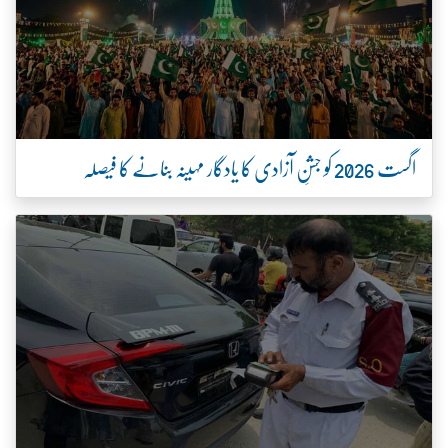
اگست 2026 کو جشنِ آزادی کا یادگار مہینہ بنانے کا فیصلہ