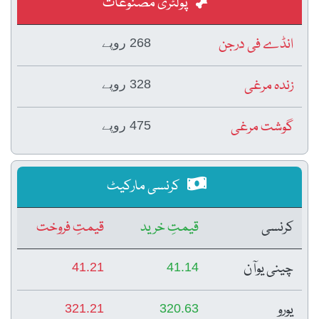
پولٹری مصنوعات
انڈے فی درجن
268 روپے
زندہ مرغی
328 روپے
گوشت مرغی
475 روپے
کرنسی مارکیٹ
کرنسی
قیمتِ خرید
قیمتِ فروخت
چینی یوآن
41.21
41.14
یورو
321.21
320.63