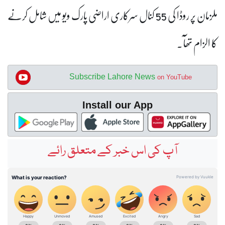
ملزمان پر روڈا کی 55 کنال سرکاری اراضی پارک ویو میں شامل کرنے
کا الزام تھآ۔
Subscribe Lahore News
on YouTube
Install our App
آپ کی اس خبر کے متعلق رائے