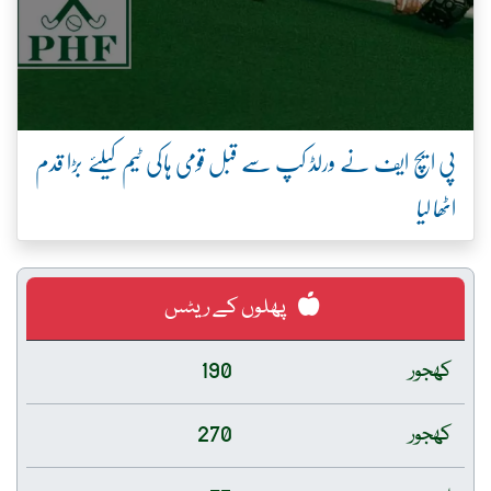
پی ایچ ایف نے ورلڈ کپ سے قبل قومی ہاکی ٹیم کیلئے بڑا قدم
اٹھا لیا
پھلوں کے ریٹس
کھجور
190
کھجور
270