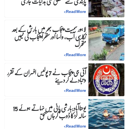
پابندی سے متعلق نئی ہدایات جاری
>
Read More
لاہور سمیت پنجاب بھر میں بارش کے بعد
نکاسی آب، واسا اور ستھرا پنجاب کی ٹیمیں
متحرک
>
Read More
آئی جی پنجاب نے 7 پولیس افسران کے تقرر
و تبادلے کر دیئے
>
Read More
یوحناآباد:بارشی پانی میں نہاتے ہوئے 15
سالہ لڑکا ڈوب کرجاں بحق
>
Read More