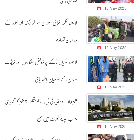
صدیقی بری
16 May 2025
لاہور: کلمہ فلائی اوور پر مسافر رکشہ اور لوڈر کے
درمیان تصادم
15 May 2025
لاہور: سگیاں ناکے پر ڈولفن اہلکاروں اور ٹریفک
وارڈن کے درمیان ہاتھا پائی
15 May 2025
ججز تبادلہ و سنیارٹی کی: درخواستگزار 5 ججز کا تحریری
جواب سپریم کورٹ میں جمع
15 May 2025