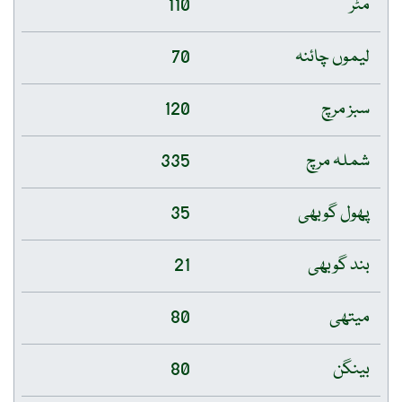
مٹر
110
لیموں چائنہ
70
سبز مرچ
120
شملہ مرچ
335
پھول گوبھی
35
بند گوبھی
21
میتھی
80
بینگن
80