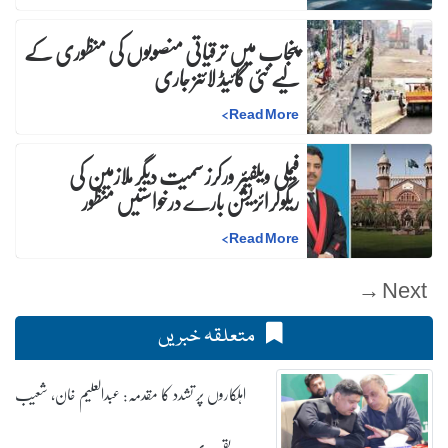
پنجاب میں ترقیاتی منصوبوں کی منظوری کے
لیے نئی گائیڈ لائنز جاری
>
Read More
فیملی ویلفیئر ورکرز سمیت دیگر ملازمین کی
ریگولرائزیشن بارے درخواستیں منظور
>
Read More
Next →
متعلقہ خبریں
اہلکاروں پر تشدد کا مقدمہ: عبدالعلیم خان، شعیب