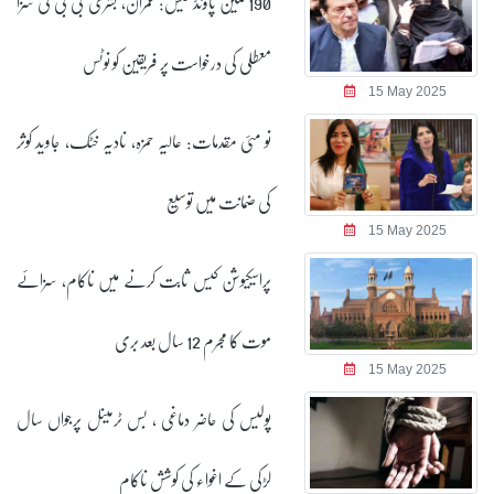
190 ملین پاؤنڈ کیس: عمران، بشریٰ بی بی کی سزا
معطلی کی درخواست پر فریقین کو نوٹس
15 May 2025
نو مئی مقدمات: عالیہ حمزہ، نادیہ خٹک، جاوید کوثر
کی ضمانت میں توسیع
15 May 2025
پراسیکیوشن کیس ثابت کرنے میں ناکام، سزائے
موت کا مجرم 12 سال بعد بری
15 May 2025
پولیس کی حاضر دماغی ، بس ٹرمینل پرجواں سال
لڑکی کے اغواء کی کوشش ناکام