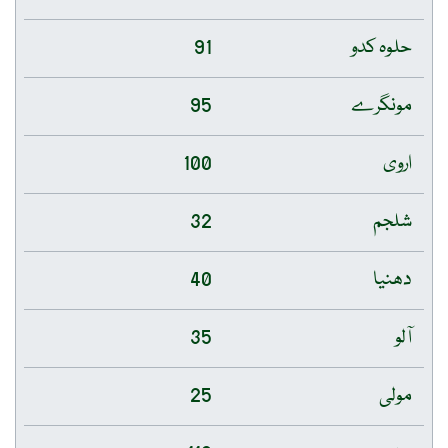
حلوہ کدو
91
مونگرے
95
اروی
100
شلجم
32
دھنیا
40
آلو
35
مولی
25