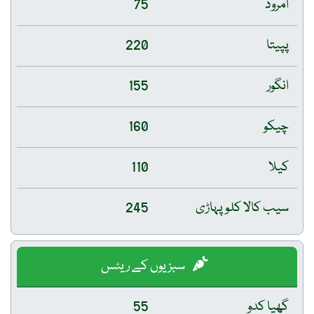
امرود
75
پپیتا
220
انگور
155
چیکو
160
کیلا
110
سیب کالا کلو پہاڑی
245
سبزیوں کے ریٹس
گھیا کدو
55