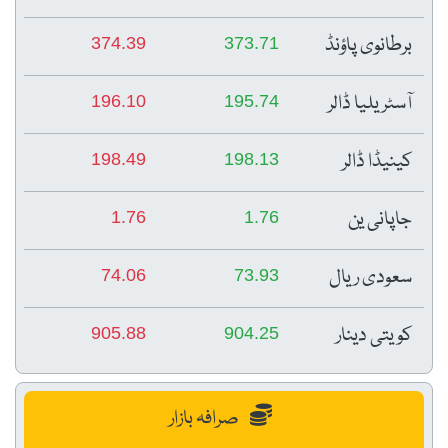
برطانوی پاؤنڈ
374.39
373.71
آسٹریلیا ڈالر
196.10
195.74
کینیڈا ڈالر
198.49
198.13
جاپانی ین
1.76
1.76
سعودی ریال
74.06
73.93
کویتی دینار
905.88
904.25
صرافہ بازار