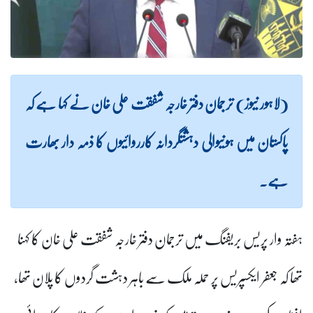
(لاہور نیوز) ترجمان دفتر خارجہ شفقت علی خان نے کہا ہے کہ
پاکستان میں ہونیوالی دہشتگردانہ کارروائیوں کا ذمہ دار بھارت
ہے۔
ہفتہ وار پریس بریفنگ میں ترجمان دفتر خارجہ شفقت علی خان کا کہنا
تھا کہ جعفر ایکسپریس پر حملہ ملک سے باہر دہشت گردوں کا پلان تھا،