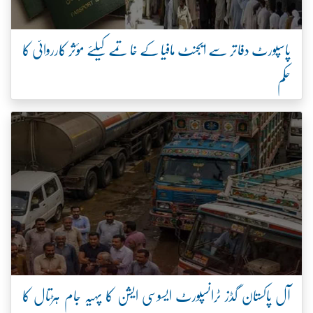
پاسپورٹ دفاتر سے ایجنٹ مافیا کے خاتمے کیلئے مؤثر کارروائی کا
حکم
آل پاکستان گڈز ٹرانسپورٹ ایسوسی ایشن کا پہیہ جام ہڑتال کا