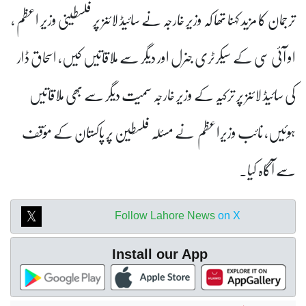
ترجمان کا مزید کہنا تھا کہ وزیر خارجہ نے سائیڈ لائنز پر فلسطینی وزیر اعظم ،
او آئی سی کے سیکرٹری جنرل اور دیگر سے ملاقاتیں کیں، اسحاق ڈار
کی سائیڈ لائنز پر ترکیہ کے وزیر خارجہ سمیت دیگر سے بھی ملاقاتیں
ہوئیں، نائب وزیراعظم نے مسئلہ فلسطین پر پاکستان کے مؤقف
سے آگاہ کیا۔
Follow Lahore News
on X
Install our App