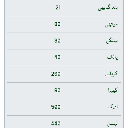
بند گوبھی
21
میتھی
80
بینگن
80
پالک
40
کریلے
260
کھیرا
60
ادرک
500
لہسن
440