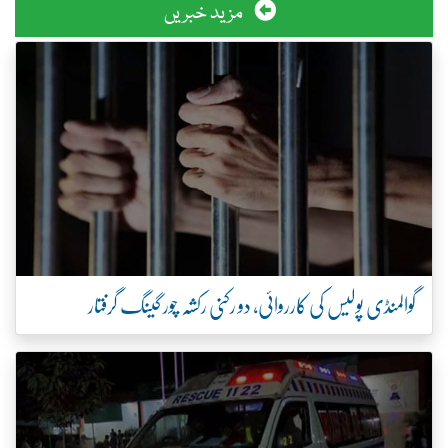
مزید خبریں
گوالمنڈی پولیس کی کارروائی، دو رکنی رکشہ چور گینگ گرفتار