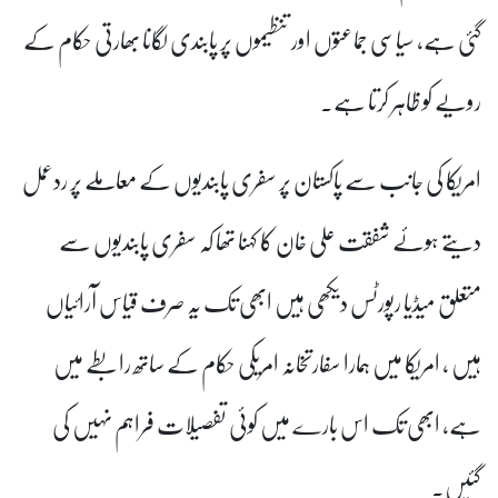
گئی ہے، سیاسی جماعتوں اور تنظیموں پر پابندی لگانا بھارتی حکام کے
رویے کو ظاہر کرتا ہے۔
امریکا کی جانب سے پاکستان پر سفری پابندیوں کے معاملے پر ردعمل
دیتے ہوئے شفقت علی خان کا کہنا تھا کہ سفری پابندیوں سے
متعلق میڈیا رپورٹس دیکھی ہیں ابھی تک یہ صرف قیاس آرائیاں
ہیں ، امریکا میں ہمارا سفارتخانہ امریکی حکام کے ساتھ رابطے میں
ہے، ابھی تک اس بارے میں کوئی تفصیلات فراہم نہیں کی
گئیں۔