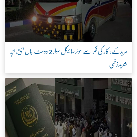
مریدکے: کار کی ٹکر سے موٹرسائیکل سوار 2 دوست جاں بحق، بچہ
شدید زخمی