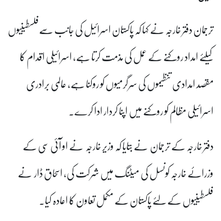
ترجمان دفتر خارجہ نے کہا کہ پاکستان اسرائیل کی جانب سےفلسطینیوں
کیلئے امداد روکنے کے عمل کی مذمت کرتا ہے، اسرائیلی اقدام کا
مقصد امدادی تنظیموں کی سرگرمیوں کو روکنا ہے، عالمی برادری
اسرائیلی مظالم کو روکنے میں اپنا کردار ادا کرے۔
دفتر خارجہ کے ترجمان نے بتایا کہ وزیر خارجہ نے او آئی سی کے
وزرائے خارجہ کونسل کی میٹنگ میں شرکت کی، اسحاق ڈار نے
فلسطینیوں کے لئے پاکستان کے مکمل تعاون کا اعادہ کیا۔