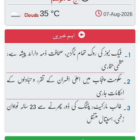
35 °C
Clouds
07-Aug-2026
اہم خبریں
فیک نیوز کی روک تھام ناگزیر، صحافت ذمہ دارانہ پیشہ ہے:
عظمیٰ بخاری
حکومت پنجاب میں اعلیٰ افسران کے تقرر و تبادلوں کے
احکامات جاری
غالب مارکیٹ: پتنگ کی ڈور پھرنے سے 23 سالہ نوجوان
زخمی، ہسپتال منتقل