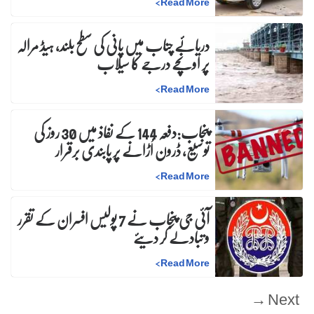
>
Read More
دریائے چناب میں پانی کی سطح بلند، ہیڈ مرالہ
پر اونچے درجے کا سیلاب
>
Read More
پنجاب:دفعہ 144 کے نفاذ میں 30 روز کی
توسیع، ڈرون اُڑانے پر پابندی برقرار
>
Read More
آئی جی پنجاب نے 7 پولیس افسران کے تقرر
و تبادلے کر دیئے
>
Read More
Next →