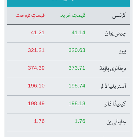
کرنسی
قیمتِ خرید
قیمتِ فروخت
چینی یوآن
41.21
41.14
یورو
321.21
320.63
برطانوی پاؤنڈ
374.39
373.71
آسٹریلیا ڈالر
196.10
195.74
کینیڈا ڈالر
198.49
198.13
جاپانی ین
1.76
1.76