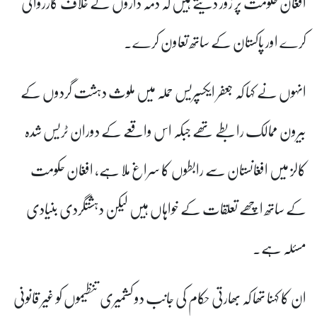
افغان حکومت پر زور دیتے ہیں کہ ذمہ داروں کے خلاف کارروائی
کرے اور پاکستان کے ساتھ تعاون کرے۔
انہوں نے کہا کہ جعفر ایکسپریس حملہ میں ملوث دہشت گردوں کے
بیرون ممالک رابطے تھے جبکہ اس واقعے کے دوران ٹریس شدہ
کالز میں افغانستان سے رابطوں کا سراغ ملا ہے، افغان حکومت
کے ساتھ اچھے تعلقات کے خواہاں ہیں لیکن دہشتگردی بنیادی
مسئلہ ہے۔
ان کا کہنا تھا کہ بھارتی حکام کی جانب دو کشمیری تنظیموں کو غیر قانونی