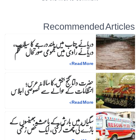
Recommended Articles
دریائے چناب میں بلند درجے کا سیلاب،
دریائے راوی میں مجموعی صورتحال مستحکم
>
Read More
حضرت داتا گنج بخش ؒ کا سالانہ عرس;
انتظامات کے حوالے سے خصوصی اجلاس
>
Read More
سگیاں میں بارش کے باعث بھینسوں کے
باڑے کی چھت گرگئی، ایک شخص زخمی