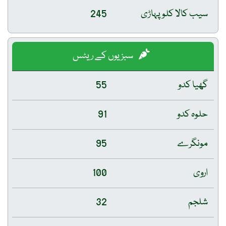
سیب کالا کلو پہاڑی
245
سبزیوں کے ریٹس
گھیا کدو
55
حلوہ کدو
91
مونگرے
95
اروی
100
شلجم
32