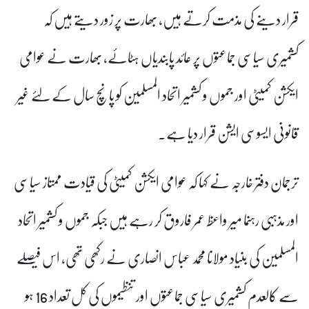
قرار دینے کی مذمت کرتے ہیں، بھارت پر زور دیتے ہیں کہ
کشمیری سیاسی جماعتوں پر عائد پابندیاں ہٹائے، بھارت نے عوامی
ایکشن کمیٹی اور جموں و کشمیر اتحاد المسلمین کو پانچ سال کے لئے غیر
قانونی ایسوسی ایشن قرار دیا ہے۔
ترجمان دفتر خارجہ نے کہا کہ عوامی ایکشن کمیٹی کی قیادت ممتاز سیاسی
اور مذہبی رہنما میر واعظ عمر فاروق کر رہے ہیں جبکہ جموں و کشمیر اتحاد
المسلمین کی بنیاد مولانا محمد عباس انصاری نے رکھی تھی، اس فیصلے
سے کالعدم کشمیری سیاسی جماعتوں اور تنظیموں کی کل تعداد 16 ہو