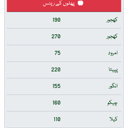
پھلوں کے ریٹس
کھجور
190
کھجور
270
امرود
75
پپیتا
220
انگور
155
چیکو
160
کیلا
110