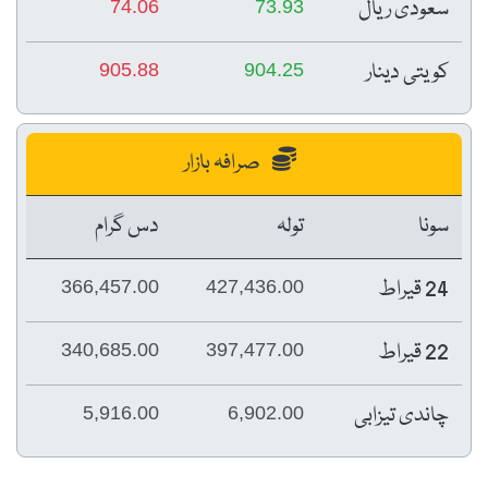
سعودی ریال
74.06
73.93
کویتی دینار
905.88
904.25
صرافہ بازار
سونا
تولہ
دس گرام
24 قیراط
366,457.00
427,436.00
22 قیراط
340,685.00
397,477.00
چاندی تیزابی
5,916.00
6,902.00