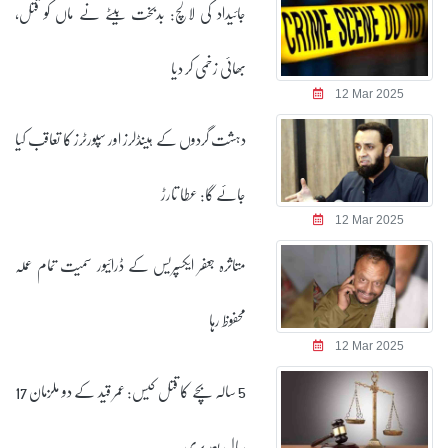
جائیداد کی لالچ: بدبخت بیٹے نے ماں کو قتل،
بھائی زخمی کر دیا
12 Mar 2025
دہشت گردوں کے ہینڈلرز اور سپورٹرز کا تعاقب کیا
جائے گا: عطا تارڑ
12 Mar 2025
متاثرہ جعفر ایکسپریس کے ڈرائیور سمیت تمام عملہ
محفوظ رہا
12 Mar 2025
5 سالہ بچے کا قتل کیس: عمر قید کے دو ملزمان 17
سال بعد بری