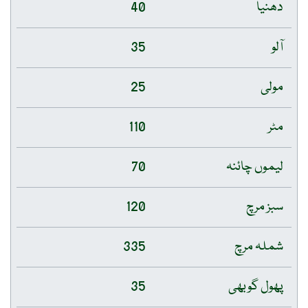
دھنیا
40
آلو
35
مولی
25
مٹر
110
لیموں چائنہ
70
سبز مرچ
120
شملہ مرچ
335
پھول گوبھی
35