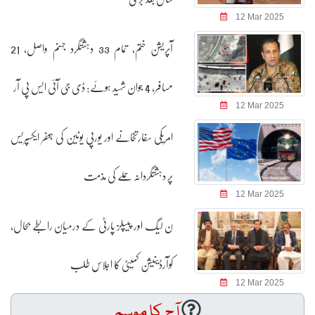
12 Mar 2025
آپریشن ختم، تمام 33 دہشتگرد جہنم واصل، 21
مسافر، 4 جوان شہید ہوئے: ڈی جی آئی ایس پی آر
12 Mar 2025
امریکی سفارتخانے اور یورپی یونین کی جعفر ایکسپریس
پر دہشتگردانہ حملے کی مذمت
12 Mar 2025
ن لیگ اور پیپلز پارٹی کے درمیان رابطے بحال،
کوآرڈینیشن کمیٹی کا اجلاس طلب
12 Mar 2025
آج کا موسم