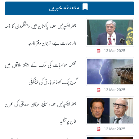
متعلقہ خبریں
جعفر ایکسپریس حملہ، پاکستان میں دہشتگردی کا ذمہ
دار بھارت ہے: ترجمان دفتر خارجہ
13 Mar 2025
محکمہ موسمیات کی ملک کے بیشتر علاقوں میں
گرج چمک کیساتھ بارش کی پیشگوئی
13 Mar 2025
جعفر ایکسپریس حملہ: سینیٹر عرفان صدیقی کی عمران
خان پر تنقید
12 Mar 2025