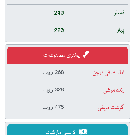
ٹماٹر
240
پیاز
220
پولٹری مصنوعات
انڈے فی درجن
268 روپے
زندہ مرغی
328 روپے
گوشت مرغی
475 روپے
کرنسی مارکیٹ