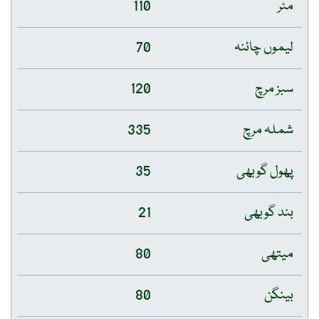
مٹر
110
لیموں چائنہ
70
سبز مرچ
120
شملہ مرچ
335
پھول گوبھی
35
بند گوبھی
21
میتھی
80
بینگن
80