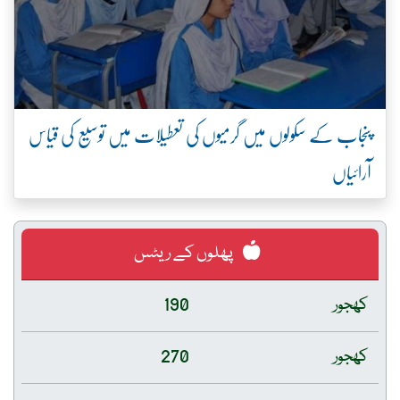
پنجاب کے سکولوں میں گرمیوں کی تعطیلات میں توسیع کی قیاس
آرائیاں
پھلوں کے ریٹس
کھجور
190
کھجور
270