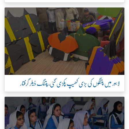
لاہور میں پتنگوں کی بڑی کھیپ پکڑی گئی، پتنگ ڈیلر گرفتار