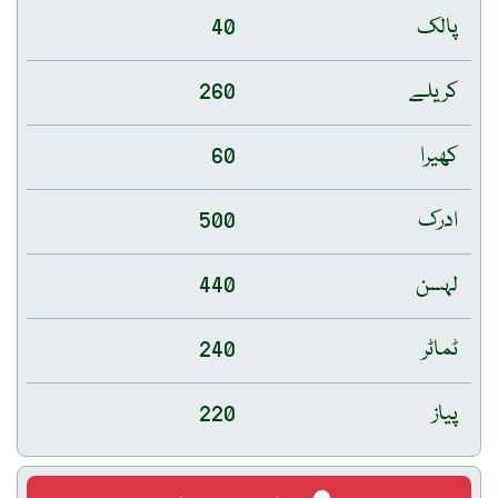
پالک
40
کریلے
260
کھیرا
60
ادرک
500
لہسن
440
ٹماٹر
240
پیاز
220