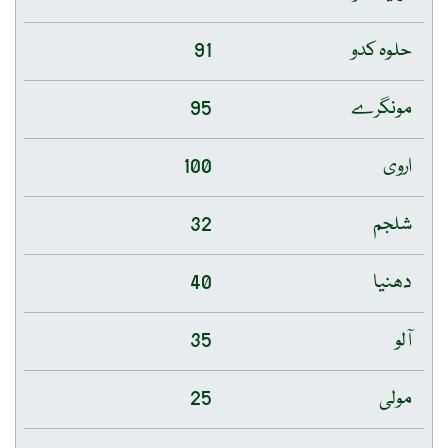
حلوہ کدو
91
مونگرے
95
اروی
100
شلجم
32
دھنیا
40
آلو
35
مولی
25