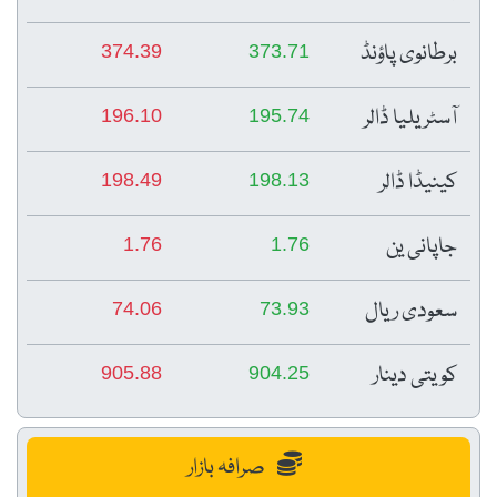
برطانوی پاؤنڈ
374.39
373.71
آسٹریلیا ڈالر
196.10
195.74
کینیڈا ڈالر
198.49
198.13
جاپانی ین
1.76
1.76
سعودی ریال
74.06
73.93
کویتی دینار
905.88
904.25
صرافہ بازار