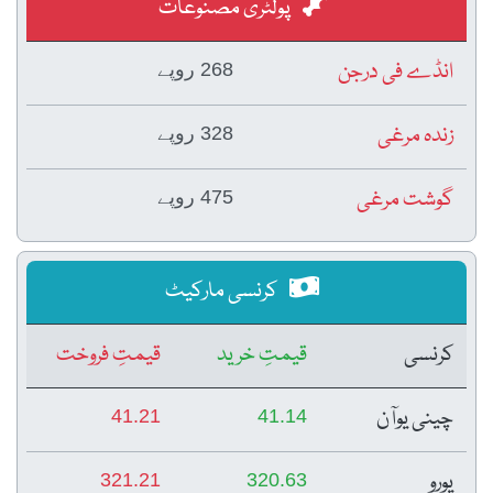
پولٹری مصنوعات
انڈے فی درجن
268 روپے
زندہ مرغی
328 روپے
گوشت مرغی
475 روپے
کرنسی مارکیٹ
کرنسی
قیمتِ خرید
قیمتِ فروخت
چینی یوآن
41.21
41.14
یورو
321.21
320.63