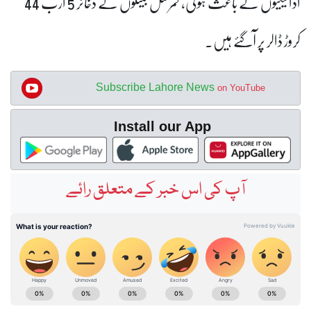
ادائیگیوں کے باعث ہوئی، کمرشل بینکوں کے ذخائر 5 ارب 44
کروڑ ڈالر پر آگئے ہیں۔
Subscribe Lahore News
on YouTube
Install our App
آپ کی اس خبر کے متعلق رائے