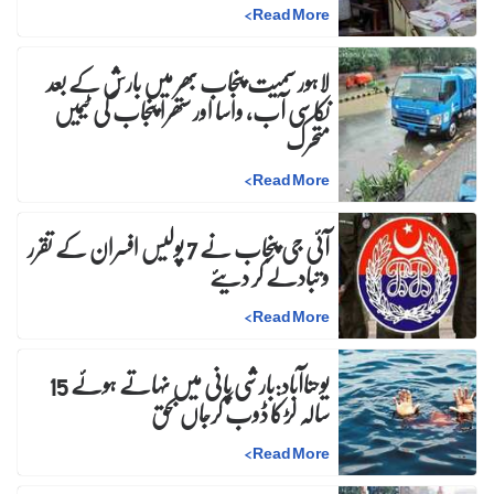
>
Read More
لاہور سمیت پنجاب بھر میں بارش کے بعد
نکاسی آب، واسا اور ستھرا پنجاب کی ٹیمیں
متحرک
>
Read More
آئی جی پنجاب نے 7 پولیس افسران کے تقرر
و تبادلے کر دیئے
>
Read More
یوحناآباد:بارشی پانی میں نہاتے ہوئے 15
سالہ لڑکا ڈوب کرجاں بحق
>
Read More