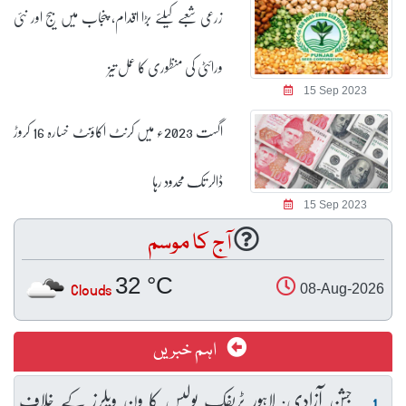
زرعی شعبے کیلئے بڑا اقدام، پنجاب میں بیج اور نئی
ورائٹی کی منظوری کا عمل تیز
15 Sep 2023
اگست 2023ء میں کرنٹ اکاؤنٹ خسارہ 16 کروڑ
ڈالر تک محدود رہا
15 Sep 2023
آج کا موسم
32 °C
Clouds
08-Aug-2026
اہم خبریں
جشنِ آزادی: لاہور ٹریفک پولیس کا ون ویلرز کے خلاف