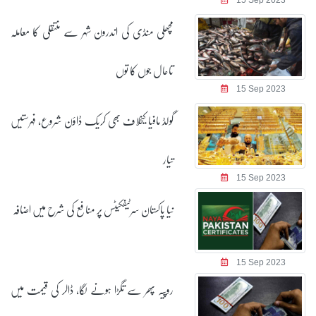
مچھلی منڈی کی اندرون شہر سے منتقلی کا معاملہ
تاحال جوں کا توں
15 Sep 2023
گولڈ مافیا کیخلاف بھی کریک ڈاؤن شروع، فہرستیں
تیار
15 Sep 2023
نیا پاکستان سرٹیفکیٹس پر منافع کی شرح میں اضافہ
15 Sep 2023
روپیہ پھر سے تگڑا ہونے لگا، ڈالر کی قیمت میں