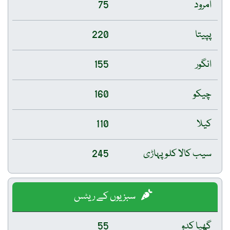
امرود
75
پپیتا
220
انگور
155
چیکو
160
کیلا
110
سیب کالا کلو پہاڑی
245
سبزیوں کے ریٹس
گھیا کدو
55