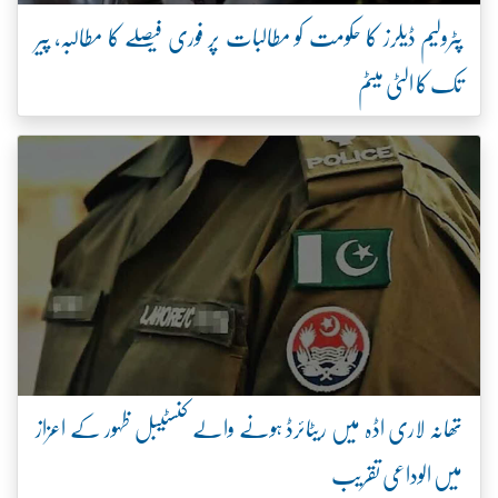
پٹرولیم ڈیلرز کا حکومت کو مطالبات پر فوری فیصلے کا مطالبہ، پیر
تک کا الٹی میٹم
تھانہ لاری اڈہ میں ریٹائرڈ ہونے والے کنسٹیبل ظہور کے اعزاز
میں الوداعی تقریب