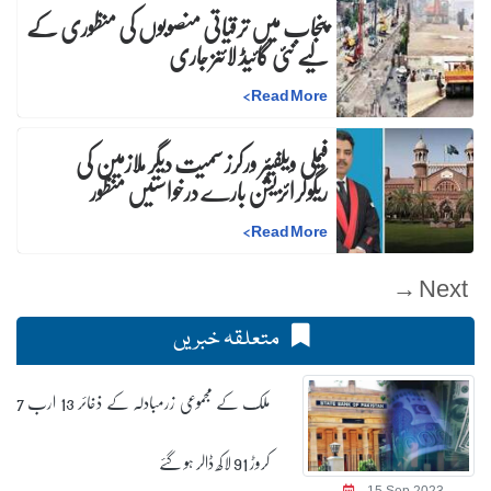
پنجاب میں ترقیاتی منصوبوں کی منظوری کے
لیے نئی گائیڈ لائنز جاری
>
Read More
فیملی ویلفیئر ورکرز سمیت دیگر ملازمین کی
ریگولرائزیشن بارے درخواستیں منظور
>
Read More
Next →
متعلقہ خبریں
ملک کے مجموعی زرمبادلہ کے ذخائر 13 ارب 7
کروڑ 91 لاکھ ڈالر ہو گئے
15 Sep 2023