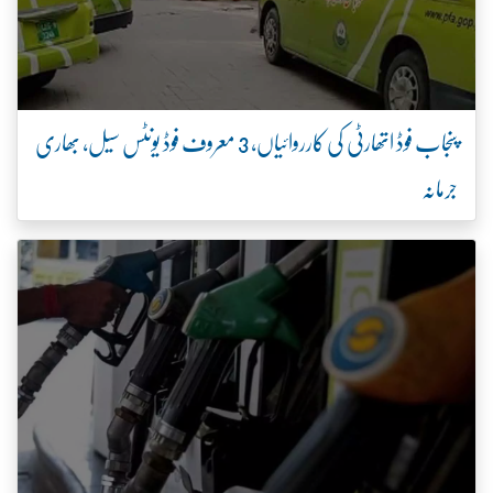
پنجاب فوڈ اتھارٹی کی کارروائیاں، 3 معروف فوڈ یونٹس سیل، بھاری
جرمانہ