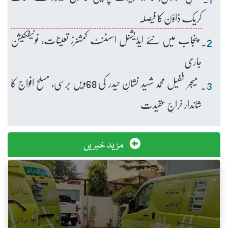
کریک ڈاؤن کا فیصلہ
پنجاب میں نئے ایڈیشنل اسسٹنٹ کمشنرز تعینات، نوٹیفکیشن
جاری
میجر طفیل محمد شہید نشانِ حیدر کی 68ویں برسی، مسلح افواج کا
شاندار خراجِ عقیدت
مزید خبریں