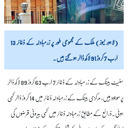
(لاہور نیوز) ملک کے مجموعی طور پر زرمبادلہ کے ذخائر 13
ارب 7 کروڑ 91 لاکھ ڈالر ہو گئے ہیں۔
سٹیٹ بینک کے زر مبادلہ کے ذخائر 7 ارب 63 کروڑ 89 لاکھ ڈالر
پر موجود ہیں، مرکزی بینک کے زرمبادلہ ذخائر میں 14 کروڑ ڈالر کمی
ہوئی۔ذرائع کے مطابق زرمبادلہ ذخائر میں کمی بیرونی قرضوں کی