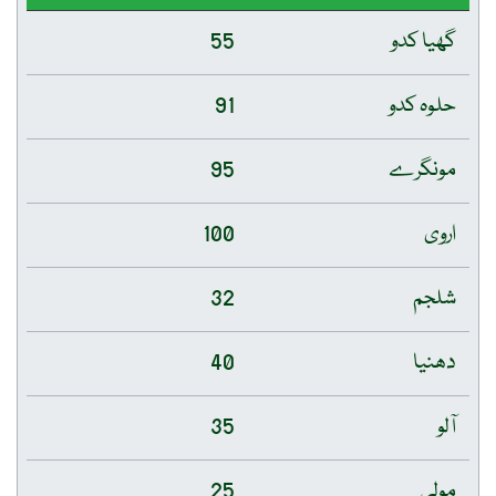
گھیا کدو
55
حلوہ کدو
91
مونگرے
95
اروی
100
شلجم
32
دھنیا
40
آلو
35
مولی
25