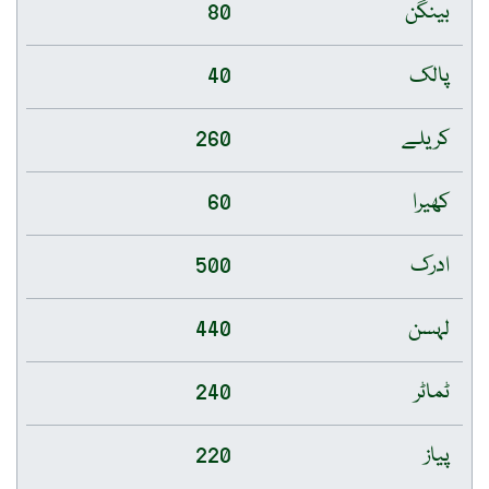
بینگن
80
پالک
40
کریلے
260
کھیرا
60
ادرک
500
لہسن
440
ٹماٹر
240
پیاز
220