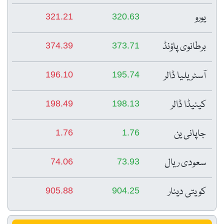
یورو
321.21
320.63
برطانوی پاؤنڈ
374.39
373.71
آسٹریلیا ڈالر
196.10
195.74
کینیڈا ڈالر
198.49
198.13
جاپانی ین
1.76
1.76
سعودی ریال
74.06
73.93
کویتی دینار
905.88
904.25