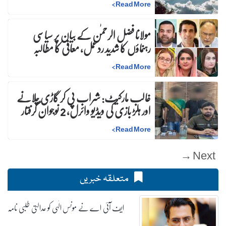
>
Read More
مولانا فضل الرحمٰن کے بیان پر سیاسی
رہنماؤں کا شدید ردعمل، معافی کا مطالبہ
>
Read More
غالب مارکیٹ: شراب پی کر گاڑی چلانے
اور ہلڑ بازی کی ویڈیو وائرل، 2 نوجوان گرفتار
>
Read More
Next →
متعلقہ خبریں
ایف آئی اے نے مونس الٰہی کو عدالتی طلبی نامہ