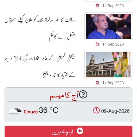
14 Sep 2023
عدالت کا عمر سرفراز چیمہ کو علاج کیلئے ہسپتال
منتقل کرنے کا حکم
14 Sep 2023
الیکشن کمیشن کے عام انتخابات کی تاریخ دینے
کے اختیار کا اقدام چیلنج
14 Sep 2023
آج کا موسم
36 °C
Clouds
09-Aug-2026
اہم خبریں