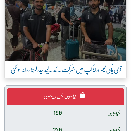
قومی ہاکی ٹیم ورلڈ کپ میں شرکت کے لیے نیدرلینڈ روانہ ہو گئی
پھلوں کے ریٹس
کھجور
190
کھجور
270