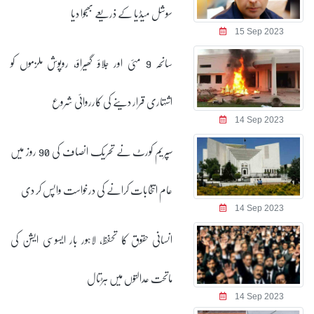
سوشل میڈیا کے ذریعے بھجوا دیا
15 Sep 2023
سانحہ 9 مئی اور جلاؤ گھیراؤ، روپوش ملزموں کو
اشتہاری قرار دینے کی کارروائی شروع
14 Sep 2023
سپریم کورٹ نے تحریک انصاف کی 90 روز میں
عام انتخابات کرانے کی درخواست واپس کر دی
14 Sep 2023
انسانی حقوق کا تحفظ، لاہور بار ایسوسی ایشن کی
ماتحت عدالتوں میں ہڑتال
14 Sep 2023