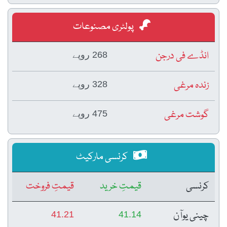
پولٹری مصنوعات
انڈے فی درجن
268 روپے
زندہ مرغی
328 روپے
گوشت مرغی
475 روپے
کرنسی مارکیٹ
کرنسی
قیمتِ خرید
قیمتِ فروخت
چینی یوآن
41.21
41.14