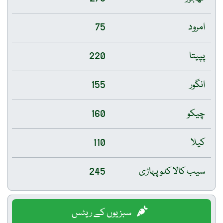
امرود
75
پپیتا
220
انگور
155
چیکو
160
کیلا
110
سیب کالا کلو پہاڑی
245
سبزیوں کے ریٹس