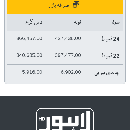
صرافہ بازار
سونا
تولہ
دس گرام
24 قیراط
366,457.00
427,436.00
22 قیراط
340,685.00
397,477.00
چاندی تیزابی
5,916.00
6,902.00