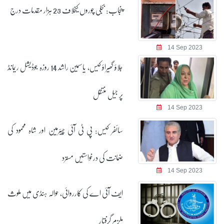
پنجاب: بجلی چوروں کیخلاف 23 ہزار مقدمات درج
14 Sep 2023
جلاؤ گھیراؤ کیس، یاسمین راشد 14 روزہ جوڈیشل ریمانڈ
پر جیل منتقل
14 Sep 2023
سائفر کیس: پی ٹی آئی چیئرمین اور شاہ محمود کی
ضمانت کی درخواستیں مسترد
14 Sep 2023
ایف آئی اے کی کارروائی، حوالہ ہنڈی میں ملوث
ملزم گرفتار