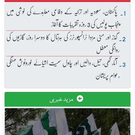
پاکستان، سعودیہ اور ترکیہ کے دفاعی معاہدے کی خوشی میں
پنجاب پولیس کی 3 روزہ تقریبات کا آغاز
گڈز اور منی مزدا ٹرانسپورٹرز کی ہڑتال کا دوسرا روز، گاڑیوں کی
روانگی معطل
آٹا، گھی، تیل، دالیں اور چاول سمیت اشیائے خورونوش مہنگی
،عوام پریشان
مزید خبریں