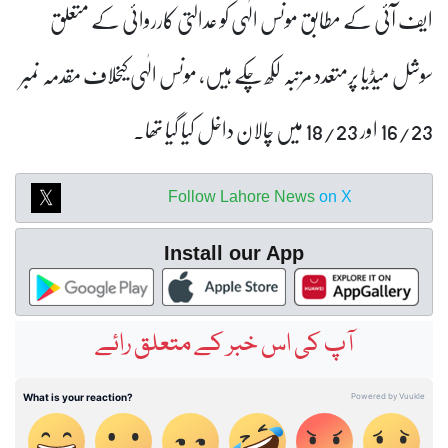
ایف آئی کے مطابق مونس الٰہی کو عدالتی کارروائی کے متعلق
سوشل میڈیا پرمتعدد مرتبہ لکھ چکے ہیں، مونس الٰہی کیخلاف مقدمہ نمبر
16/23 اور 18/23 میں چالان داخل کیا گیا تھا۔
Follow Lahore News
on X
Install our App
آپ کی اس خبر کے متعلق رائے