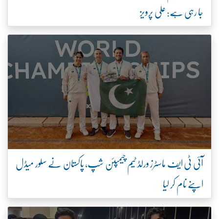
جا رہی ہے: علی پرویز
آئی ٹی ایف ماسٹرز ورلڈ ٹیم چیمپئن شپ، پاکستان نے سلور میڈل
اپنے نام کر لیا