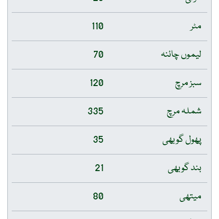
مٹر
110
لیموں چائنہ
70
سبز مرچ
120
شملہ مرچ
335
پھول گوبھی
35
بند گوبھی
21
میتھی
80