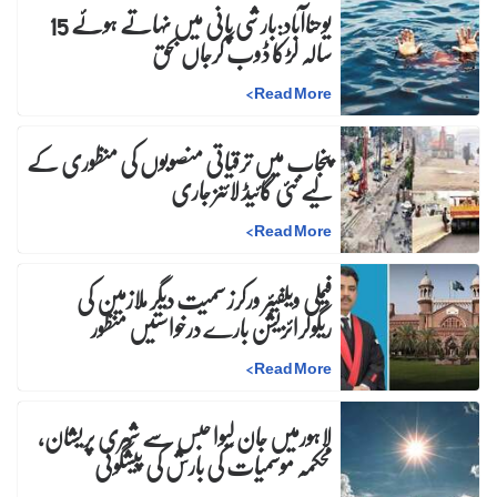
یوحناآباد:بارشی پانی میں نہاتے ہوئے 15
سالہ لڑکا ڈوب کرجاں بحق
>
Read More
پنجاب میں ترقیاتی منصوبوں کی منظوری کے
لیے نئی گائیڈ لائنز جاری
>
Read More
فیملی ویلفیئر ورکرز سمیت دیگر ملازمین کی
ریگولرائزیشن بارے درخواستیں منظور
>
Read More
لاہورمیں جان لیوا حبس سے شہری پریشان،
محکمہ موسمیات کی بارش کی پیشگوئی