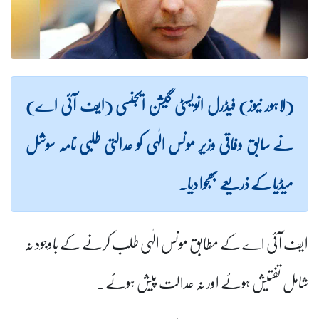
(لاہور نیوز) فیڈرل انویسٹی گیشن ایجنسی (ایف آئی اے)
نے سابق وفاقی وزیر مونس الٰہی کو عدالتی طلبی نامہ سوشل
میڈیا کے ذریعے بھجوا دیا۔
ایف آئی اے کے مطابق مونس الٰہی طلب کرنے کے باوجود نہ
شامل تفتیش ہوئے اور نہ عدالت پیش ہوئے۔