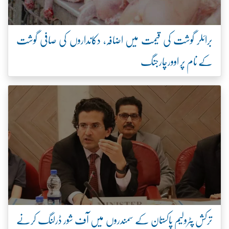
برائلر گوشت کی قیمت میں اضافہ، دکانداروں کی صافی گوشت
کے نام پر اوورچارجنگ
ترکش پٹرولیم پاکستان کے سمندروں میں آف شور ڈرلنگ کرنے