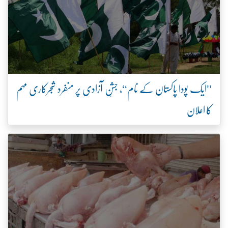
’’ایک پودا پاکستان کے نام‘‘، جشنِ آزادی پر منفرد شجرکاری مہم
کا اعلان