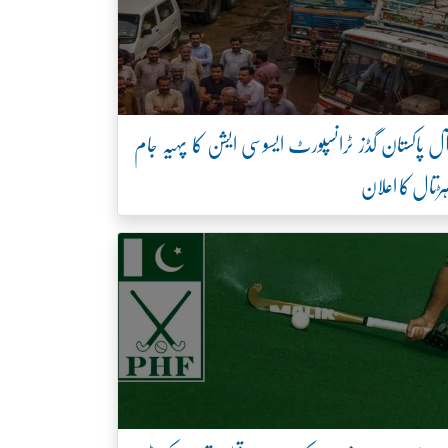
ل پاکستان گڈز ٹرانسپورٹ ایسوسی ایشن کا پہیہ جام
ڑتال کا اعلان