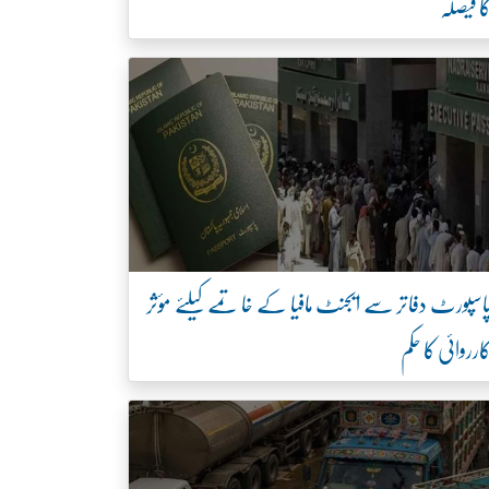
ا فیصلہ
اسپورٹ دفاتر سے ایجنٹ مافیا کے خاتمے کیلئے مؤثر
ارروائی کا حکم