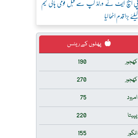
ی ایچ ایف نے ورلڈ کپ سے قبل قومی ہاکی ٹیم
یلئے بڑا قدم اٹھا لیا
پھلوں کے ریٹس
کھجور
190
کھجور
270
امرود
75
پپیتا
220
انگور
155