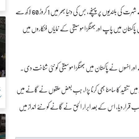
ک
ابرار الحقء 1995 میں اپنے پہلے البم بلو دے گھر سے شہرت کی بلندیوں پر پہنچے، جس کی دنیا بھر میں 1 کروڑ 60 لاکھ سے
پاکستان میں پاپ اور بھنگڑا موسیقی کے نمایاں فنکاروں میں
ور انہوں نے پاکستان میں بھنگڑا موسیقی کو نئی شناخت دی۔
پ
2000ء کی دہائی کے آغاز میں تنقید کا سامنا بھی کرنا پڑا، جب بعض حلقوں نے گانے میں
ک
سب قرار دیا، اس کے بعد ابرار الحق نے گانے کو نئے انداز میں