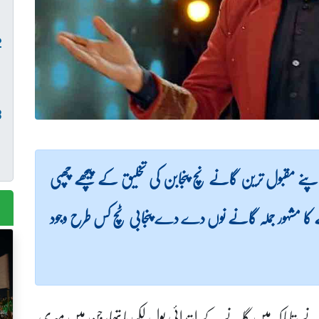
 مقبول ترین گانے نچ پنجابن کی تخلیق کے پیچھے چھپی
 کا مشہور جملہ گانے نوں دے دے پنجابی ٹچ کس طرح وجود
ے بتایا کہ میں گانے کے ابتدائی بول لکھ رہا تھا، جن میں میری