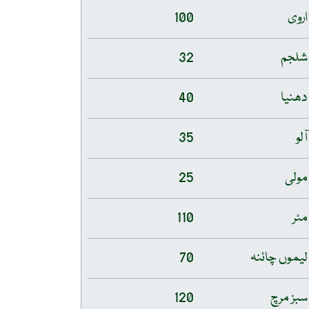
اروی
100
شلجم
32
دھنیا
40
آلو
35
مولی
25
مٹر
110
لیموں چائنہ
70
سبز مرچ
120