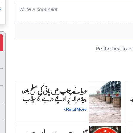
پ
ک
دریائے چناب میں پانی کی سطح بلند،
،
ہیڈ مرالہ پر اونچے درجے کا سیلاب
>
Read More