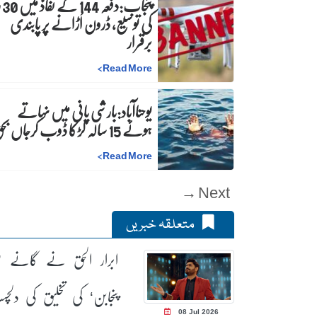
پنجاب
کی توسیع، ڈرون اُڑانے پر پابندی
برقرار
>
Read More
یوحناآباد:بارشی پانی میں نہاتے
ہوئے 15 سالہ لڑکا ڈوب کرجاں بحق
>
Read More
Next →
متعلقہ خبریں
ابرار الحق نے گانے ’
پنجابن‘ کی تخلیق کی دلچ
08 Jul 2026