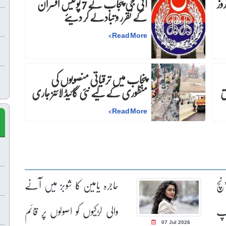
:دفعہ 144 کے نفاذ میں 30 روز
آئی جی پنجاب نے 7 پولیس افسران
کے تقرر و تبادلے کر دیئے
>
Read More
پنجاب میں ترقیاتی منصوبوں کی
منظوری کے لیے نئی گائیڈ لائنز جاری
>
Read More
نچ
حاجرہ یامین کا شوبز میں آنے
سپ
والی لڑکیوں کو اصولوں پر قائم
07 Jul 2026