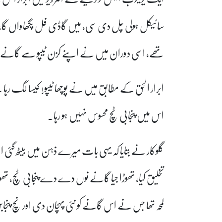
سائیکل ہولی چل دی سی، میں گاڈی فل پگھاواں گا، 
تھے، اسی دوران میں نے اپنے کزن ٹیپو سے گانے
ابرار الحق کے مطابق میں نے پوچھا ٹیپو! کیسا لگ رہ
اس میں پنجابی ٹچ محسوس نہیں ہو رہا۔
گلوکار نے بتایا کہ یہی بات میرے ذہن میں بیٹھ گئی
تخلیق کیا، تھوڑا جیا گانے نوں دے دے پنجابی ٹچ، تھ
لمحہ تھا جس نے اس گانے کو نئی پہچان دی اور نچ پنجاب