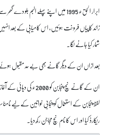
زائد کاپیاں فروخت ہوئیں، اس کامیابی کے بعد انہیں 
شمار کیا جانے لگا۔
بعد ازاں ان کے دیگر گانے بھی بے حد مقبول ہوئے ا
ان کے گانے نچ پنجابن کو 
لفظ پنجابن کے استعمال کو پنجابی خواتین کے لیے نامنا
ریکارڈ کیا اور اس کا نام نچ مجاجن رکھ دیا۔