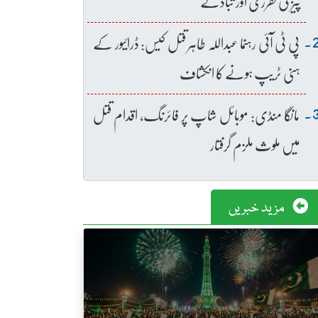
پیز کی تقرری اور تبادلے
پی ٹی آئی رہنما عبداللہ طاہر قتل کیس: ڈرائیور کے
ہنی ٹریپ ہونے کا انکشاف
مانگا منڈی: موبائل شاپ پر فائرنگ، اقدام قتل
میں ملوث ملزم گرفتار
مزید خبریں