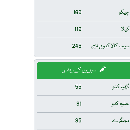
چیکو
160
کیلا
110
سیب کالا کلو پہاڑی
245
سبزیوں کے ریٹس
گھیا کدو
55
حلوہ کدو
91
مونگرے
95