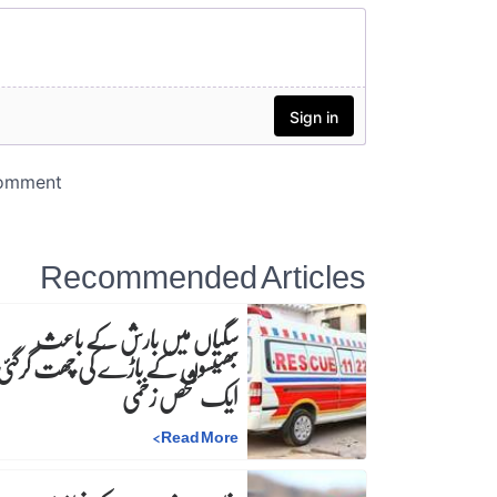
Recommended Articles
سگیاں میں بارش کے باعث
بھینسوں کے باڑے کی چھت گرگئی
ایک شخص زخمی
>
Read More