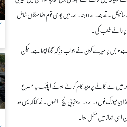
سائیکل تے بندے دو بندے، میں پوری قوم بٹھا منگاں شامل
 پر رائے طلب کی۔
ف
ا ہے؟ جس پر میرے کزن نے جواب دیا کہ گانا اچھا ہے، لیکن
 اور میں نے گانے پر مزید کام کرتے ہوئے اچانک یہ مصرع
وڑا جیا میوزک نوں دے دے پنجابی ٹچ۔انہوں نے کہا کہ یہی وہ
ن
ن اسی انداز میں مکمل ہوا۔