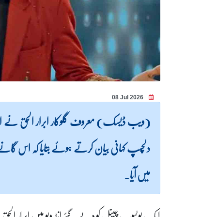
08 Jul 2026
(ویب ڈیسک) معروف گلوکار ابرار الحق نے اپنے
دلچسپ کہانی بیان کرتے ہوئے بتایا کہ اس گانے
میں آیا۔
ایک یوٹیوب چینل کو دیے گئے انٹرویو میں ابرار الحق ن