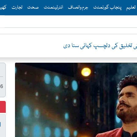
Th
تعلیم
پنجاب گورنمنٹ
جرم وانصاف
انٹرٹینمنٹ
صحت
تجارت
کھی
‘ کی تخلیق کی دلچسپ کہانی سنا دی
26