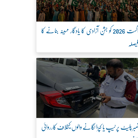
اگست 2026 کو جشنِ آزادی کا یادگار مہینہ بنانے کا
یصلہ
مبر پلیٹ پر ٹیپ یا کپڑا لگانے والوں کیخلاف کارروائی