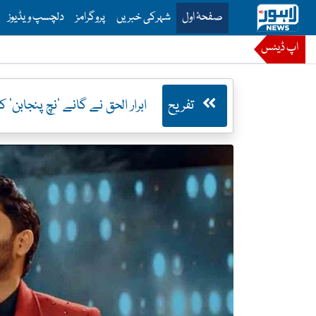
is is the main menu for Lahore News
صفحۂ اول
شہرکی خبریں
پروگرامز
دلچسپ ویڈیوز
اپ ڈیٹس
تفریح
ابرار الحق نے گانے ’نچ پنجابن