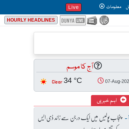
ل
معلومات
Live
HOURLY HEADLINES
آج کا موسم
34 °C
Clear
07-Aug-20
اہم خبریں
پنجاب پولیس میں ایک درجن سے زائد ڈی ایس