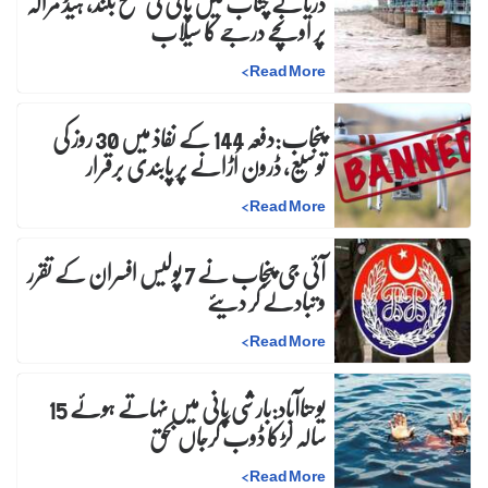
دریائے چناب میں پانی کی سطح بلند، ہیڈ مرالہ
پر اونچے درجے کا سیلاب
>
Read More
پنجاب:دفعہ 144 کے نفاذ میں 30 روز کی
توسیع، ڈرون اُڑانے پر پابندی برقرار
>
Read More
آئی جی پنجاب نے 7 پولیس افسران کے تقرر
و تبادلے کر دیئے
>
Read More
یوحناآباد:بارشی پانی میں نہاتے ہوئے 15
سالہ لڑکا ڈوب کرجاں بحق
>
Read More