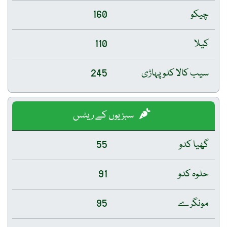
چیکو
160
کیلا
110
سیب کالا کلو پہاڑی
245
سبزیوں کے ریٹس
گھیا کدو
55
حلوہ کدو
91
مونگرے
95