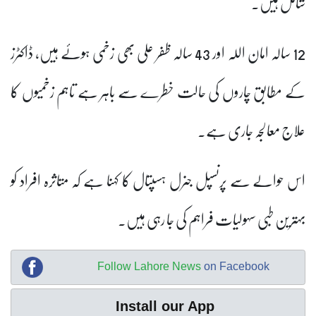
شامل ہیں۔
12 سالہ امان اللہ اور 43 سالہ ظفر علی بھی زخمی ہوئے ہیں، ڈاکٹرز
کے مطابق چاروں کی حالت خطرے سے باہر ہے تاہم زخمیوں کا
علاج معالجہ جاری ہے۔
اس حوالے سے پرنسپل جنرل ہسپتال کا کہنا ہے کہ متاثرہ افراد کو
بہترین طبی سہولیات فراہم کی جا رہی ہیں۔
Follow Lahore News
on Facebook
Install our App