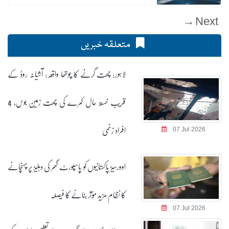
Next →
متعلقہ خبریں
لاہور: چھت گرنے کا چوتھا واقعہ: آشیانہ روڈ کے
قریب خستہ حال کمرے کی چھت زمین بوس، 4
افراد زخمی
07 Jul 2026
اوورسیز پاکستانیوں کو پاسپورٹ گھر کی دہلیز پر پہنچانے
کا نظام مزید مؤثر بنانے کا فیصلہ
07 Jul 2026