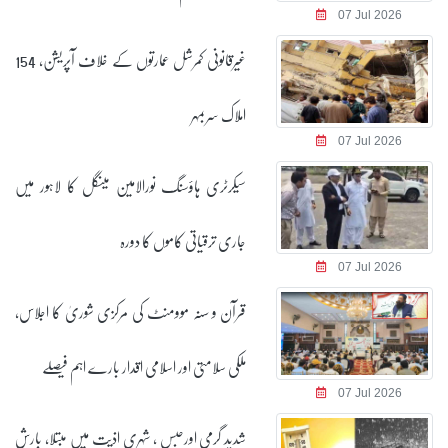
07 Jul 2026
غیرقانونی کمرشل عمارتوں کے خلاف آپریشن، 154
املاک سربمہر
07 Jul 2026
سیکرٹری ہاؤسنگ نورالامین مینگل کا لاہور میں
جاری ترقیاتی کاموں کا دورہ
07 Jul 2026
قرآن و سنہ موومنٹ کی مرکزی شوریٰ کا اجلاس،
ملکی سلامتی اور اسلامی اقدار بارے اہم فیصلے
07 Jul 2026
شدید گرمی اورحبس ، شہری اذیت میں مبتلا، بارش