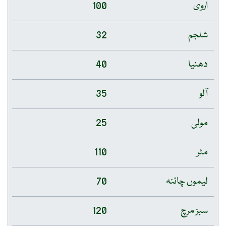
اروی
100
شلجم
32
دھنیا
40
آلو
35
مولی
25
مٹر
110
لیموں چائنہ
70
سبز مرچ
120