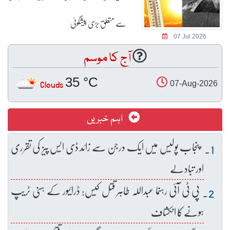
سے متعلق بڑی پیشگوئی
07 Jul 2026
آج کا موسم
35 °C
Clouds
07-Aug-2026
اہم خبریں
پنجاب پولیس میں ایک درجن سے زائد ڈی ایس پیز کی تقرری
اور تبادلے
پی ٹی آئی رہنما عبداللہ طاہر قتل کیس: ڈرائیور کے ہنی ٹریپ
ہونے کا انکشاف