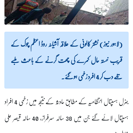
(لاہور نیوز) نشتر کالونی کے علاقہ آشیانہ روڈ اعظم چوک کے
قریب خستہ حال کمرے کی چھت گرنے کے باعث ملبے
تلے دب کر 4 افرد زخمی ہو گئے۔
جنرل ہسپتال انتظامیہ کے مطابق حادثہ کے نتیجہ میں زخمی 4 افراد
ہسپتال لائے گئے جن میں 38 سالہ سرفراز، 40 سالہ قیصر علی