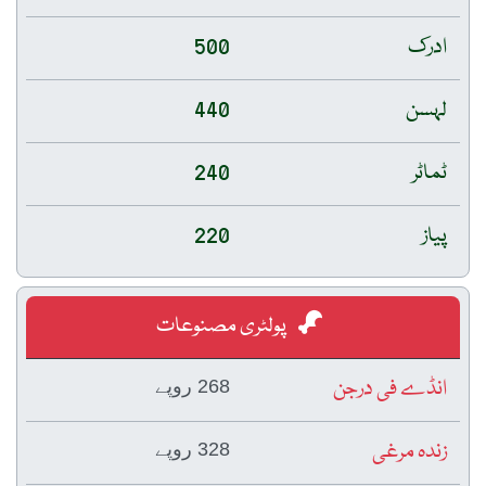
ادرک
500
لہسن
440
ٹماٹر
240
پیاز
220
پولٹری مصنوعات
انڈے فی درجن
268 روپے
زندہ مرغی
328 روپے