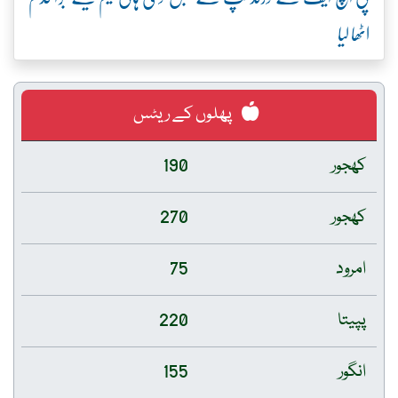
اٹھا لیا
پھلوں کے ریٹس
کھجور
190
کھجور
270
امرود
75
پپیتا
220
انگور
155