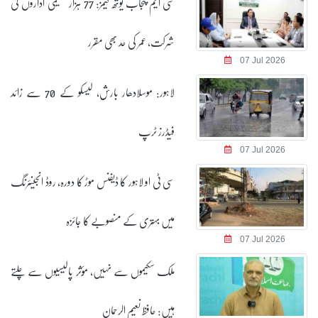
سی ایم پنجاب یوتھ گیمز: 77 ہزار تعلیمی اداروں کی
شرکت، عمر کی حد بھی مقرر
07 Jul 2026
لاہور: موسلادھار بارش، لیسکو کے 70 سے زائد
فیڈرز ٹرپ
07 Jul 2026
سی ٹی او لاہور کا ڈیفنس موڑ کا دورہ، روڈ انجینئرنگ
میں بہتری کے منصوبے کا جائزہ
07 Jul 2026
ملک سکیموں سے نہیں، مؤثر پالیسیوں سے چلتے
ہیں: حافظ نعیم الرحمان