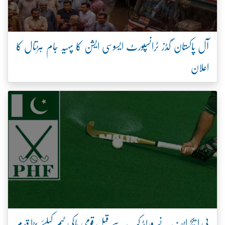
آل پاکستان گڈز ٹرانسپورٹ ایسوسی ایشن کا پہیہ جام ہڑتال کا
اعلان
پی ایچ ایف نے ورلڈ کپ سے قبل قومی ہاکی ٹیم کیلئے بڑا قدم