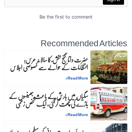
Recommended Articles
حضرت داتا گنج بخش ؒ کا سالانہ عرس;
انتظامات کے حوالے سے خصوصی اجلاس
>
Read More
سگیاں میں بارش کے باعث بھینسوں کے
باڑے کی چھت گرگئی، ایک شخص زخمی
>
Read More