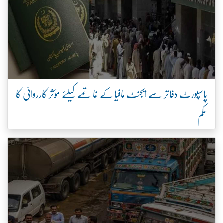
پاسپورٹ دفاتر سے ایجنٹ مافیا کے خاتمے کیلئے مؤثر کارروائی کا
حکم