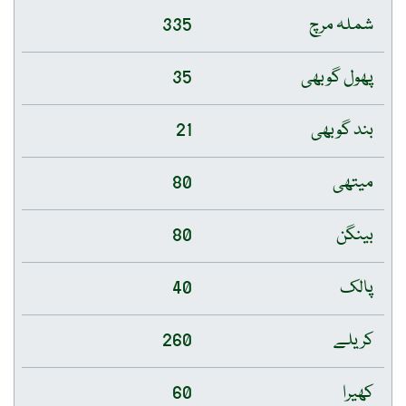
شملہ مرچ
335
پھول گوبھی
35
بند گوبھی
21
میتھی
80
بینگن
80
پالک
40
کریلے
260
کھیرا
60