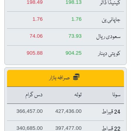
کینیڈا ڈالر
198.49
198.13
جاپانی ین
1.76
1.76
سعودی ریال
74.06
73.93
کویتی دینار
905.88
904.25
صرافہ بازار
سونا
تولہ
دس گرام
24 قیراط
366,457.00
427,436.00
22 قیراط
340,685.00
397,477.00