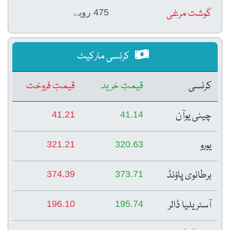
گوشت مرغی
475 روپے
کرنسی مارکیٹ
کرنسی
قیمتِ خرید
قیمتِ فروخت
چینی یوآن
41.21
41.14
یورو
321.21
320.63
برطانوی پاؤنڈ
374.39
373.71
آسٹریلیا ڈالر
196.10
195.74