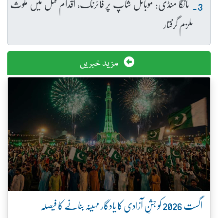
مانگا منڈی: موبائل شاپ پر فائرنگ، اقدام قتل میں ملوث
ملزم گرفتار
مزید خبریں
اگست 2026 کو جشنِ آزادی کا یادگار مہینہ بنانے کا فیصلہ