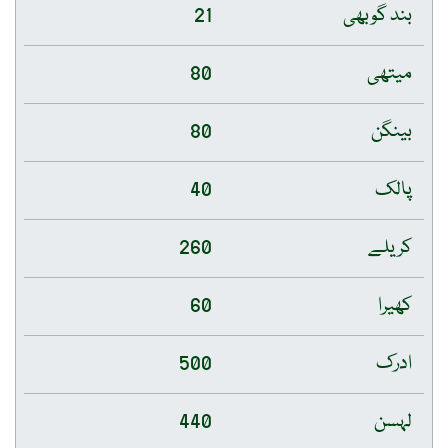
بند گوبھی
21
میتھی
80
بینگن
80
پالک
40
کریلے
260
کھیرا
60
ادرک
500
لہسن
440