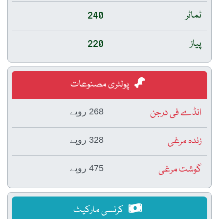
ٹماٹر
240
پیاز
220
پولٹری مصنوعات
انڈے فی درجن
268 روپے
زندہ مرغی
328 روپے
گوشت مرغی
475 روپے
کرنسی مارکیٹ