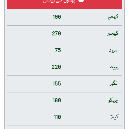
پھلوں کے ریٹس
کھجور
190
کھجور
270
امرود
75
پپیتا
220
انگور
155
چیکو
160
کیلا
110