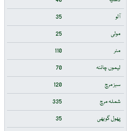
آلو
35
مولی
25
مٹر
110
لیموں چائنہ
70
سبز مرچ
120
شملہ مرچ
335
پھول گوبھی
35