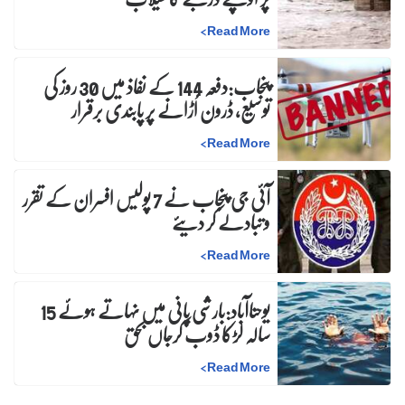
>
Read More
پنجاب:دفعہ 144 کے نفاذ میں 30 روز کی
توسیع، ڈرون اُڑانے پر پابندی برقرار
>
Read More
آئی جی پنجاب نے 7 پولیس افسران کے تقرر
و تبادلے کر دیئے
>
Read More
یوحناآباد:بارشی پانی میں نہاتے ہوئے 15
سالہ لڑکا ڈوب کرجاں بحق
>
Read More