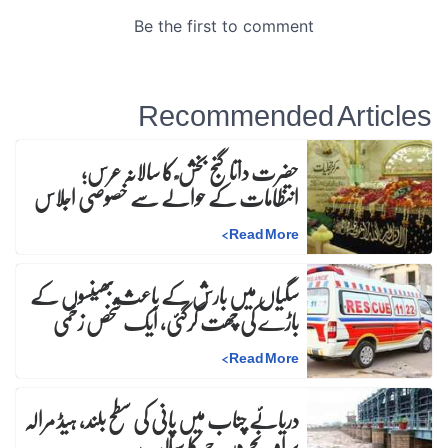
Recommended Articles
حضرت داتا گنج بخش ؒ کا سالانہ عرس;
انتظامات کے حوالے سے خصوصی اجلاس
>
Read More
سگیاں میں بارش کے باعث بھینسوں کے
باڑے کی چھت گرگئی، ایک شخص زخمی
>
Read More
دریائے چناب میں پانی کی سطح بلند، ہیڈ مرالہ
پر اونچے درجے کا سیلاب