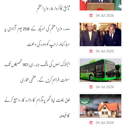
ثالثی کا کردار ملا: وزیراعظم
04 Jul 2026
صدر، وزیراعظم کی امریکہ کے 250 یوم آزادی پر
مبارکباد، ٹرمپ کو دورہ کی دعوت
04 Jul 2026
الیکٹرک بسوں کی مانگ بڑھ رہی،147 تحصیلوں تک
سہولت فراہم کریں گے: عظمیٰ بخاری
04 Jul 2026
اپنی چھت اپنا گھر پروگرام کا دائرہ کار وسیع کرنے
کا فیصلہ
04 Jul 2026