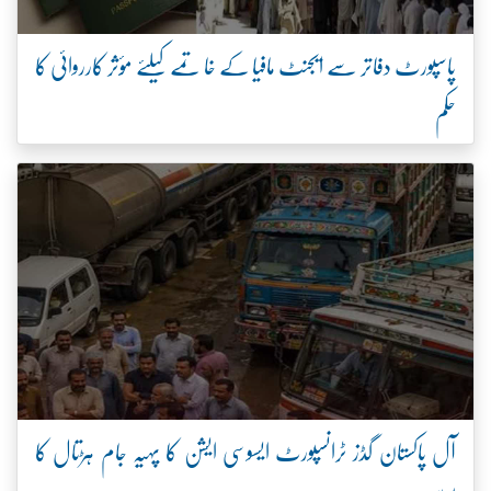
پاسپورٹ دفاتر سے ایجنٹ مافیا کے خاتمے کیلئے مؤثر کارروائی کا
حکم
آل پاکستان گڈز ٹرانسپورٹ ایسوسی ایشن کا پہیہ جام ہڑتال کا