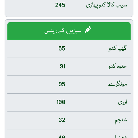
سیب کالا کلو پہاڑی
245
سبزیوں کے ریٹس
گھیا کدو
55
حلوہ کدو
91
مونگرے
95
اروی
100
شلجم
32
دھنیا
40