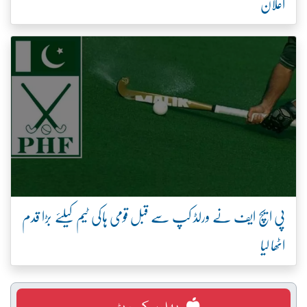
اعلان
پی ایچ ایف نے ورلڈ کپ سے قبل قومی ہاکی ٹیم کیلئے بڑا قدم
اٹھا لیا