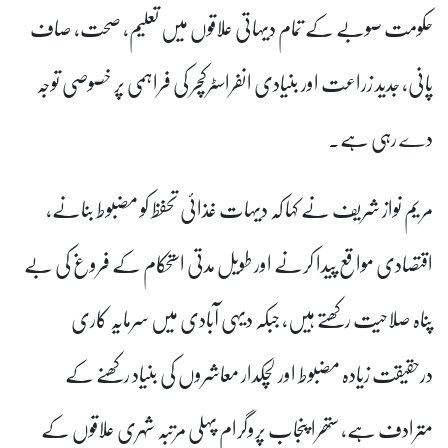
حکومت صوبے کے تمام دیہاتی علاقوں میں تعلیم، صحت، صاف
پانی، جدید زراعت اور بنیادی انفراسٹرکچر کی فراہمی پر خصوصی توجہ
دے رہی ہے۔
مریم نواز شریف نے کہا کہ دیہات غذائی تحفظ کو مضبوط بنانے،
اقتصادی مواقع پیدا کرنے اور طویل مدتی استحکام کے فروغ کی بے
پناہ صلاحیت رکھتے ہیں، جبکہ دیہی آبادی میں سرمایہ کاری
درحقیقت زیادہ مضبوط اور لچکدار معاشروں کی بنیاد رکھنے کے
مترادف ہے، ستھرا پنجاب پروگرام پہلی مرتبہ شہری علاقوں کے