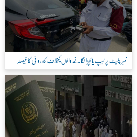
نمبر پلیٹ پر ٹیپ یا کپڑا لگانے والوں کیخلاف کارروائی کا فیصلہ