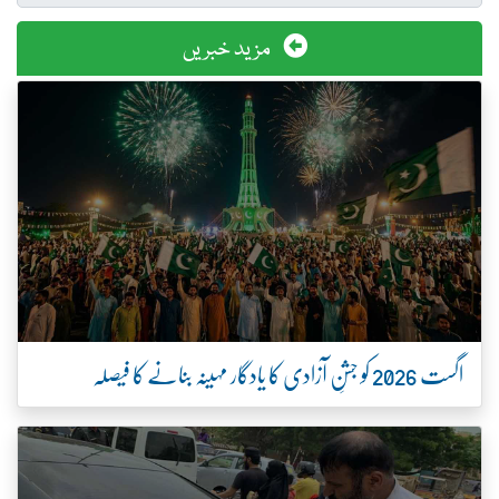
مزید خبریں
اگست 2026 کو جشنِ آزادی کا یادگار مہینہ بنانے کا فیصلہ