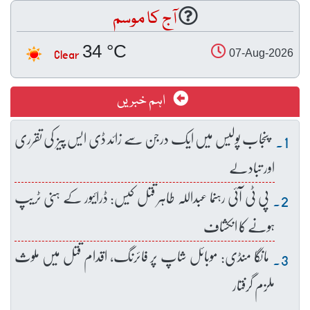
آج کا موسم
34 °C
Clear
07-Aug-2026
اہم خبریں
پنجاب پولیس میں ایک درجن سے زائد ڈی ایس پیز کی تقرری
اور تبادلے
پی ٹی آئی رہنما عبداللہ طاہر قتل کیس: ڈرائیور کے ہنی ٹریپ
ہونے کا انکشاف
مانگا منڈی: موبائل شاپ پر فائرنگ، اقدام قتل میں ملوث
ملزم گرفتار