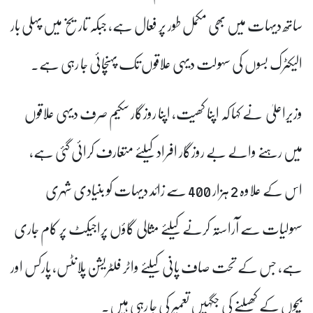
ساتھ دیہات میں بھی مکمل طور پر فعال ہے، جبکہ تاریخ میں پہلی بار
الیکٹرک بسوں کی سہولت دیہی علاقوں تک پہنچائی جا رہی ہے۔
وزیراعلیٰ نے کہا کہ اپنا کھیت، اپنا روزگار سکیم صرف دیہی علاقوں
میں رہنے والے بے روزگار افراد کیلئے متعارف کرائی گئی ہے،
اس کے علاوہ 2 ہزار 400 سے زائد دیہات کو بنیادی شہری
سہولیات سے آراستہ کرنے کیلئے مثالی گاؤں پراجیکٹ پر کام جاری
ہے، جس کے تحت صاف پانی کیلئے واٹر فلٹریشن پلانٹس، پارکس اور
بچوں کے کھیلنے کی جگہیں تعمیر کی جا رہی ہیں۔