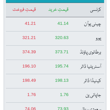
کرنسی
قیمتِ خرید
قیمتِ فروخت
چینی یوآن
41.21
41.14
یورو
321.21
320.63
برطانوی پاؤنڈ
374.39
373.71
آسٹریلیا ڈالر
196.10
195.74
کینیڈا ڈالر
198.49
198.13
جاپانی ین
1.76
1.76
سعودی ریال
74.06
73.93