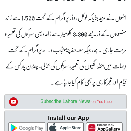
انہوں نے مزید بتایا کہ لوکل روڈز پروگرام کے تحت 1,500 سے زائد
منصوبوں کے ذریعے 3,300 کلومیٹر سے زائد دیہی سڑکوں کی تعمیر و
مرمت جاری ہے، جبکہ سوہنے پنڈ پنجاب دے پروگرام کے تحت
دیہات میں پختہ گلیوں کی تعمیر، سڑکوں کی بحالی، چلڈرن پارکس کے
قیام اور شجرکاری پر بھی کام کیا جا رہا ہے۔
Subscribe Lahore News
on YouTube
Install our App