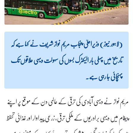
(لاہور نیوز) وزیراعلیٰ پنجاب مریم نواز شریف نے کہا ہے کہ
تاریخ میں پہلی بار الیکٹرک بسوں کی سہولت دیہی علاقوں تک
پہنچائی جا رہی ہے۔
مریم نواز نے دیہی آبادی کی ترقی کے عالمی دن کے موقع پر اپنے
پیغام میں دیہی برادریوں کے ملکی ترقی، زرعی پیداوار اور غذائی تحفظ