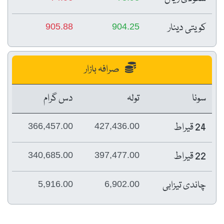
کویتی دینار
905.88
904.25
صرافہ بازار
سونا
تولہ
دس گرام
24 قیراط
366,457.00
427,436.00
22 قیراط
340,685.00
397,477.00
چاندی تیزابی
5,916.00
6,902.00