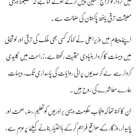
میں کردار کو خراجِ تحسین پیش کرتے ہوئے کہا ہے کہ مضبوط دیہی
معیشت ترقی یافتہ پاکستان کی ضمانت ہے۔
اپنے پیغام میں وزیراعلیٰ نے کہا کہ کسی بھی ملک کی ترقی اور خوشحالی
میں دیہات کا کردار بنیادی حیثیت رکھتا ہے، زراعت میں کلیدی
کردار سے لے کر صدیوں پرانی روایات کی پاسداری تک، دیہات
ہمارے معاشرے کی روح ہیں۔
ان کا کہنا تھا کہ پنجاب حکومت دیہی برادریوں کو تعلیم ،ہنر، صحت اور
پائیدار روزگار کے مواقع فراہم کرکے بااختیار بنانے کیلئے پرعزم ہے،