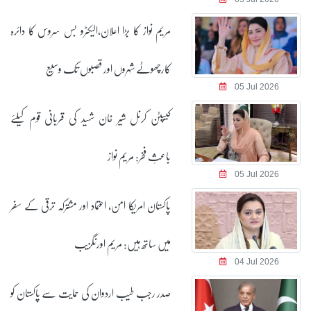
مریم نواز کا بڑا اعلان،الیکٹرو بس سروس کا دائرہ
کارچھوٹے شہروں اور قصبوں تک وسیع
05 Jul 2026
کیپٹن کرنل شیر خان شہید کی قربانی قوم کیلئے
باعثِ فخر: مریم نواز
05 Jul 2026
پاکستان امریکا امن، اعتماد اور مشترکہ ترقی کے سفر
میں ساتھ ہیں: مریم اورنگزیب
04 Jul 2026
صدر رجب طیب اردوان کی حمایت سے پاکستان کو