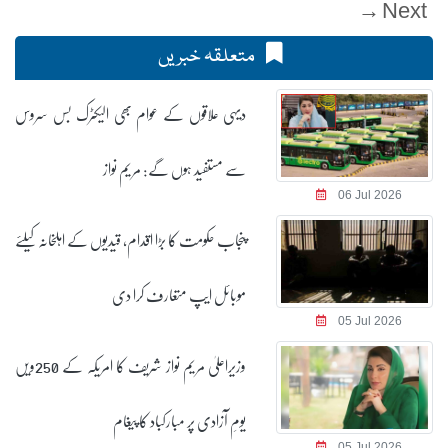
Next →
متعلقہ خبریں
دیہی علاقوں کے عوام بھی الیکٹرک بس سروس
سے مستفید ہوں گے: مریم نواز
06 Jul 2026
پنجاب حکومت کا بڑا اقدام، قیدیوں کے اہلخانہ کیلئے
موبائل ایپ متعارف کرا دی
05 Jul 2026
وزیراعلیٰ مریم نواز شریف کا امریکہ کے 250ویں
یومِ آزادی پر مبارکباد کا پیغام
05 Jul 2026