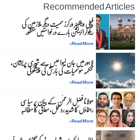
Recommended Articles
فیملی ویلفیئر ورکرز سمیت دیگر ملازمین کی
ریگولرائزیشن بارے درخواستیں منظور
>
Read More
لاہورمیں جان لیوا حبس سے شہری پریشان،
محکمہ موسمیات کی بارش کی پیشگوئی
>
Read More
مولانا فضل الرحمٰن کے بیان پر سیاسی
رہنماؤں کا شدید ردعمل، معافی کا مطالبہ
>
Read More