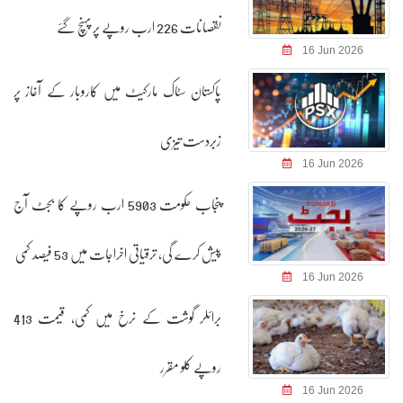
نقصانات 226 ارب روپے پر پہنچ گئے
16 Jun 2026
پاکستان سٹاک مارکیٹ میں کاروبار کے آغاز پر
زبردست تیزی
16 Jun 2026
پنجاب حکومت 5903 ارب روپے کا بجٹ آج
پیش کرے گی، ترقیاتی اخراجات میں 53 فیصد کمی
16 Jun 2026
برائلر گوشت کے نرخ میں کمی، قیمت 413
روپے کلو مقرر
16 Jun 2026