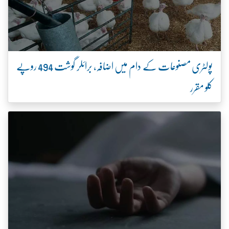
پولٹری مصنوعات کے دام میں اضافہ، برائلر گوشت 494 روپے
کلو مقرر