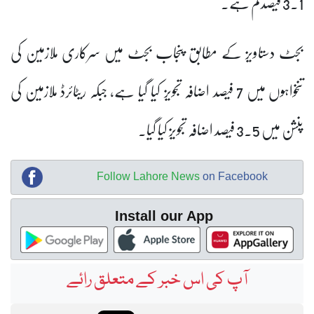
3.1 فیصد کم ہے۔
بجٹ دستاویز کے مطابق پنجاب بجٹ میں سرکاری ملازمین کی
تنخواہوں میں 7 فیصد اضافہ تجویز کیا گیا ہے، جبکہ ریٹائرڈ ملازمین کی
پنشن میں 3.5 فیصد اضافہ تجویز کیا گیا۔
Follow Lahore News
on Facebook
Install our App
آپ کی اس خبر کے متعلق رائے