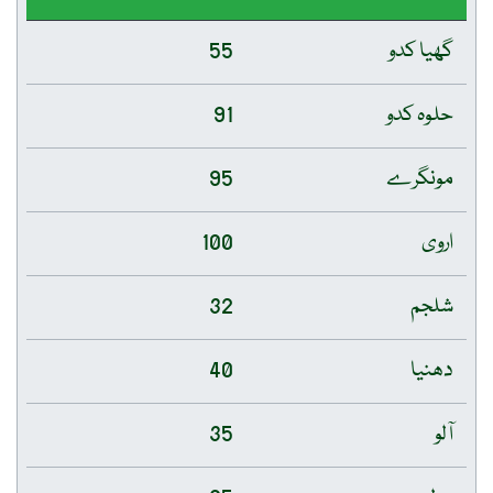
گھیا کدو
55
حلوہ کدو
91
مونگرے
95
اروی
100
شلجم
32
دھنیا
40
آلو
35