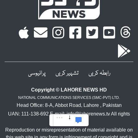
رابطہ کریں
تشہیر کریں
پرائیوسی
Copyright © LAHORE NEWS HD
NATIONAL COMMUNICATIONS SERVICES (SMC-PVT) LTD.
Head Office: 8-A, Abbot Road, Lahore , Pakistan
UAN: 111-138-692 E-mail: info@lahorenews.tv All rights
reserved.
Reproduction or misrepresentation of material available on
this web site in any form is infringement of copyright and is