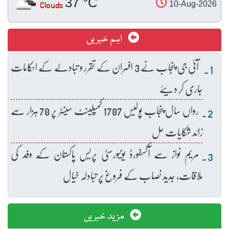
37 °C
Clouds
10-Aug-2026
اہم خبریں
آئی جی پنجاب نے 3 افسران کے تقرر و تبادلے کے احکامات
جاری کر دیئے
رواں سال پنجاب پولیس 1787 کمپلینٹ سینٹر پر 78 ہزار سے
زائد شکایات حل
مریم نواز سے آکسفورڈ یونیورسٹی پریس پاکستان کے وفد کی
ملاقات، جدید نصاب کے فروغ پر تبادلہ خیال
مزید خبریں