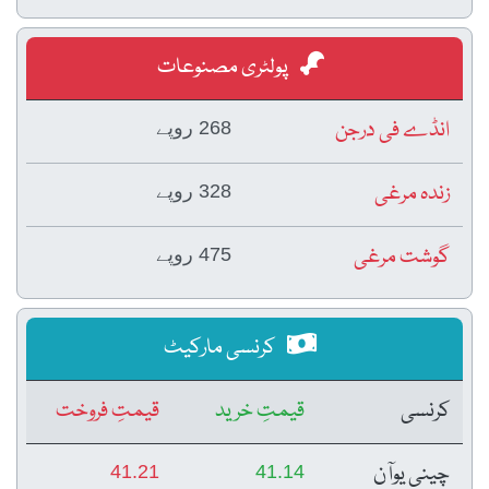
پولٹری مصنوعات
انڈے فی درجن
268 روپے
زندہ مرغی
328 روپے
گوشت مرغی
475 روپے
کرنسی مارکیٹ
کرنسی
قیمتِ خرید
قیمتِ فروخت
چینی یوآن
41.21
41.14