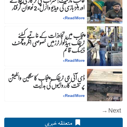
غالب مارکیٹ: شراب پی کر گاڑی چلانے
اور ہلڑ بازی کی ویڈیو وائرل، 2 نوجوان گرفتار
>
Read More
پنجاب میں تجاوزات کے خاتمے کیلئے
ٹریفک ہیڈکوارٹرزمیں خصوصی انکروچمنٹ
ڈیسک قائم
>
Read More
ڈی آئی جی ٹریفک پنجاب کا سنگین وائلیشن
پر سخت کارروائیوں کی ہدایت
>
Read More
Next →
متعلقہ خبریں