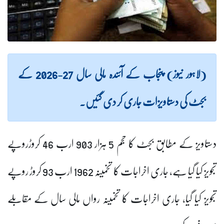
(لاہور نیوز) پنجاب کے آئندہ مالی سال 27-2026 کے
بجٹ کی دستاویزات جاری کر دی گئیں۔
دستاویز کے مطابق بجٹ کا حجم 5 ہزار 903 ارب 46 کروڑروپے
تجویز کیا گیا ہے، جاری اخراجات کا تخمینہ 1962 ارب 93 کروڑ روپے
تجویز کیا گیا، جاری اخراجات کا تخمینہ رواں مالی سال کے مقابلے