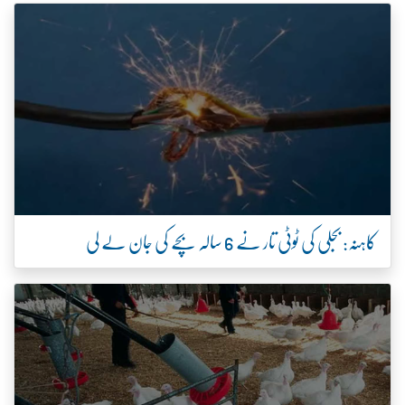
کاہنہ: بجلی کی ٹوٹی تار نے 6 سالہ بچے کی جان لے لی