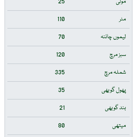
مولی
25
مٹر
110
لیموں چائنہ
70
سبز مرچ
120
شملہ مرچ
335
پھول گوبھی
35
بند گوبھی
21
میتھی
80