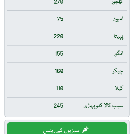
کھجور
270
امرود
75
پپیتا
220
انگور
155
چیکو
160
کیلا
110
سیب کالا کلو پہاڑی
245
سبزیوں کے ریٹس