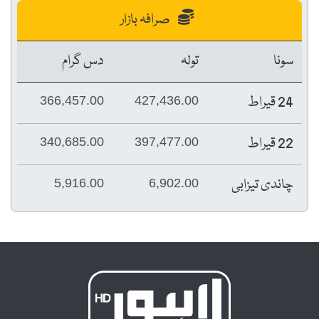
صرافہ بازار
سونا
تولہ
دس گرام
24 قیراط
366,457.00
427,436.00
22 قیراط
340,685.00
397,477.00
چاندی تیزابی
5,916.00
6,902.00