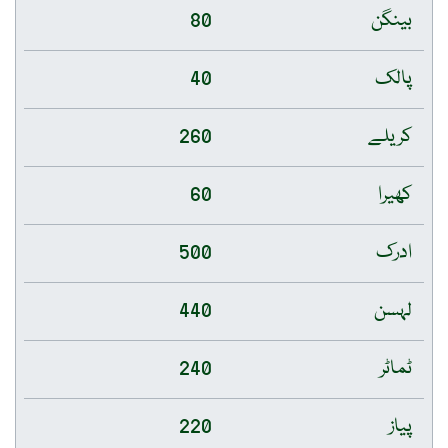
بینگن
80
پالک
40
کریلے
260
کھیرا
60
ادرک
500
لہسن
440
ٹماٹر
240
پیاز
220