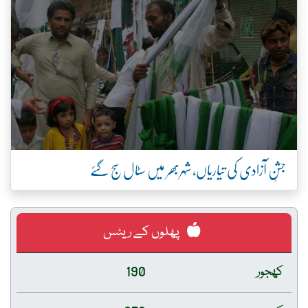
جشنِ آزادی کی تیاریاں، شہربھر میں سٹال سج گئے
پھلوں کے ریٹس
کھجور
190