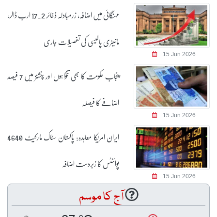
مہنگائی میں اضافہ، زرمبادلہ ذخائر 17.2 ارب ڈالر،
مانیٹری پالیسی کی تفصیلات جاری
15 Jun 2026
پنجاب حکومت کا بھی تنخواہوں اور پنشنز میں 7 فیصد
اضافے کا فیصلہ
15 Jun 2026
ایران امریکا معاہدہ: پاکستان سٹاک مارکیٹ 4640
پوائنٹس کا زبردست اضافہ
15 Jun 2026
آج کا موسم