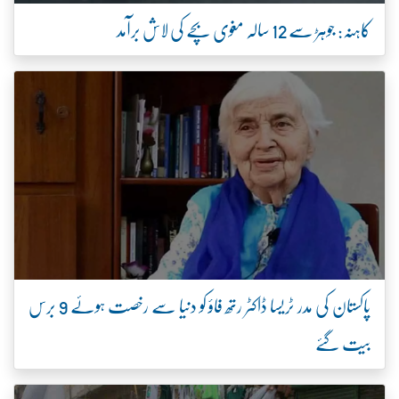
کاہنہ: جوہڑ سے 12 سالہ مغوی بچے کی لاش برآمد
پاکستان کی مدر ٹریسا ڈاکٹر رتھ فاؤ کو دنیا سے رخصت ہوئے 9 برس
بیت گئے