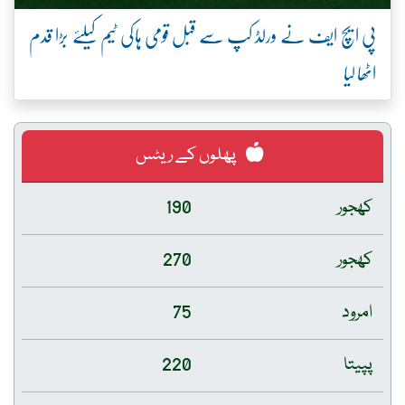
پی ایچ ایف نے ورلڈ کپ سے قبل قومی ہاکی ٹیم کیلئے بڑا قدم
اٹھا لیا
پھلوں کے ریٹس
کھجور
190
کھجور
270
امرود
75
پپیتا
220