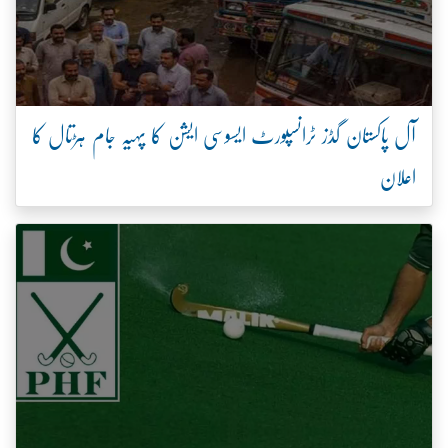
آل پاکستان گڈز ٹرانسپورٹ ایسوسی ایشن کا پہیہ جام ہڑتال کا
اعلان