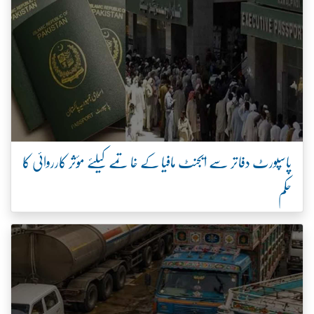
پاسپورٹ دفاتر سے ایجنٹ مافیا کے خاتمے کیلئے مؤثر کارروائی کا
حکم