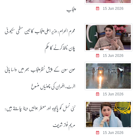
پنجاب
15 Jun 2026
محرم الحرام: وزیر اعلی پنجاب کا تین سطحی سکیورٹی
پلان نافذ کرنے کا حکم
15 Jun 2026
مون سون کے پیش نظر پنجاب بھر میں واسا ہائی
الرٹ، افسران کی چھٹیاں منسوخ
15 Jun 2026
نئی نسل کو پاکیزہ اور معطر ہوائیں دینا چاہتے ہیں:
مریم نواز شریف
15 Jun 2026