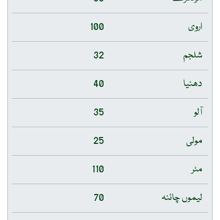
اروی
100
شلجم
32
دھنیا
40
آلو
35
مولی
25
مٹر
110
لیموں چائنہ
70