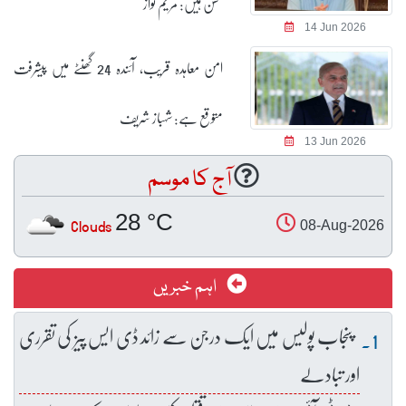
محسن ہیں: مریم نواز
14 Jun 2026
امن معاہدہ قریب، آئندہ 24 گھنٹے میں پیشرفت
متوقع ہے: شہباز شریف
13 Jun 2026
آج کا موسم
28 °C
Clouds
08-Aug-2026
اہم خبریں
پنجاب پولیس میں ایک درجن سے زائد ڈی ایس پیز کی تقرری
اور تبادلے