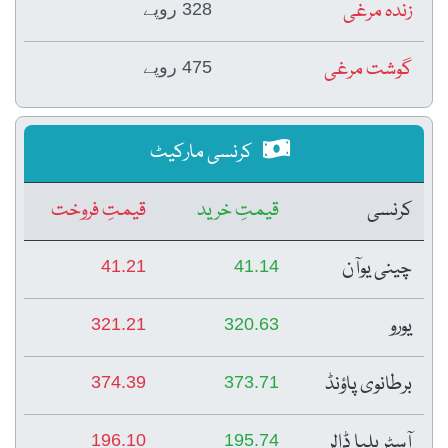
زندہ مرغی
328 روپے
گوشت مرغی
475 روپے
کرنسی مارکیٹ
کرنسی
قیمتِ خرید
قیمتِ فروخت
چینی یوآن
41.21
41.14
یورو
321.21
320.63
برطانوی پاؤنڈ
374.39
373.71
آسٹریلیا ڈالر
196.10
195.74