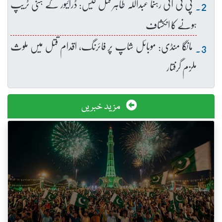
پی ٹی آئی رہنما عبداللہ طاہر قتل کیس: ڈرائیور کے ہنی ٹریپ
ہونے کا انکشاف
مانگا منڈی: موبائل شاپ پر فائرنگ، اقدام قتل میں ملوث
ملزم گرفتار
مزید خبریں