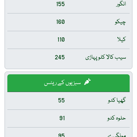
انگور
155
چیکو
160
کیلا
110
سیب کالا کلو پہاڑی
245
سبزیوں کے ریٹس
گھیا کدو
55
حلوہ کدو
91
مونگرے
95