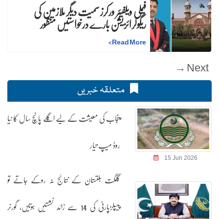
فیملی ویلفیئر ورکرز سمیت دیگر ملازمین کی
ریگولرائزیشن بارے درخواستیں منظور
>
Read More
Next →
متعلقہ خبریں
پنجاب کی معیشت کے لیے اگلے پانچ سال کا نیا
روڈ میپ تیار
15 Jun 2026
گلگت بلتستان کے نتائج نہ روکے جاتے تو
پیپلزپارٹی کی 14 سے زائد نشستیں ہوتیں، گورنر