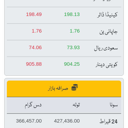
کینیڈا ڈالر
198.49
198.13
جاپانی ین
1.76
1.76
سعودی ریال
74.06
73.93
کویتی دینار
905.88
904.25
صرافہ بازار
سونا
تولہ
دس گرام
24 قیراط
366,457.00
427,436.00