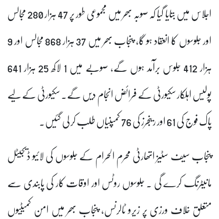
اجلاس میں بتایا گیا کہ صوبہ بھر میں مجموعی طور پر 47 ہزار 280 مجالس
اور جلوسوں کا انعقاد ہو گا، پنجاب بھر میں 37 ہزار 868 مجالس اور 9
ہزار 412 جلوس برآمد ہوں گے، صوبے میں 1 لاکھ 25 ہزار 641
پولیس اہلکار سکیورٹی کے فرائض انجام دیں گے۔ سکیورٹی کے لیے
پاک فوج کی 61 اور رینجرز کی 76 کمپنیاں طلب کر لی گئیں۔
پنجاب سیف سٹیز اتھارٹی محرم الحرام کے جلوسوں کی لائیو ڈیجیٹل
مانیٹرنگ کرے گی ۔ جلوسوں روٹس اور اوقات کار کی پابندی سے
متعلق خلاف ورزی پر زیرو ٹالرنس، پنجاب بھر میں امن کمیٹیوں