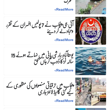
متحرک
>
Read More
آئی جی پنجاب نے 7 پولیس افسران کے تقرر
و تبادلے کر دیئے
>
Read More
یوحناآباد:بارشی پانی میں نہاتے ہوئے 15
سالہ لڑکا ڈوب کرجاں بحق
>
Read More
پنجاب میں ترقیاتی منصوبوں کی منظوری کے
لیے نئی گائیڈ لائنز جاری
>
Read More