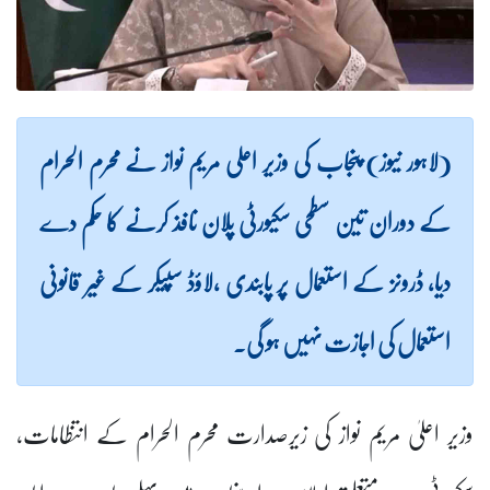
(لاہور نیوز) پنجاب کی وزیر اعلی مریم نواز نے محرم الحرام
کے دوران تین سطحی سکیورٹی پلان نافذ کرنے کا حکم دے
دیا، ڈرونز کے استعمال پر پابندی ،لاؤڈ سپیکر کے غیر قانونی
استعمال کی اجازت نہیں ہو گی۔
وزیر اعلیٰ مریم نواز کی زیرصدارت محرم الحرام کے انتظامات،