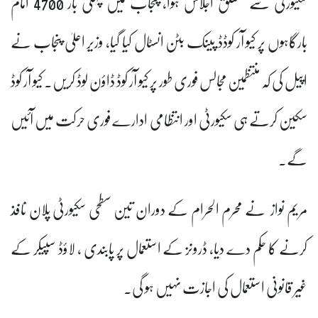
سکیورٹی سے متعلق اجلاس ہوا، پنجاب میں پہلی بار 4700 امام
بارگاہوں پر کیو آر کوڈڈ پینک بٹن انسٹال کیا گیا، وزیر اعلیٰ پنجاب نے
اپیل کی کہ منتظمین مجالس فوری طور پر کیو آر کوڈ ڈاؤن لوڈ کریں۔ کیو آر کوڈ
سکین کرتے ہی سکیورٹی اور انتظامی ادارے فوری حرکت میں آئیں
گے۔
مریم نواز نے محرم الحرام کے دوران تین سطحی سکیورٹی پلان نافذ
کرنے کا حکم دے دیا، ڈرونز کے استعمال پر پابندی ، لاؤڈ سپیکر کے
غیر قانونی استعمال کی اجازت نہیں ہو گی۔