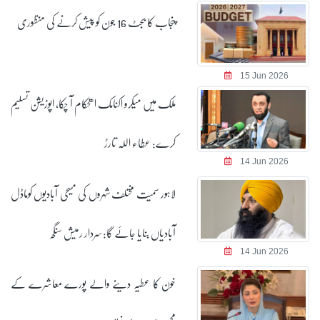
پنجاب کا بجٹ 16 جون کو پیش کرنے کی منظوری
15 Jun 2026
ملک میں میکرو اکنامک استحکام آ چکا، اپوزیشن تسلیم
کرے: عطاء اللہ تارڑ
14 Jun 2026
لاہور سمیت مختلف شہروں کی مسیحی آبادیوں کوماڈل
آبادیاں بنایا جائے گا:سردار رمیش سنگھ
14 Jun 2026
خون کا عطیہ دینے والے پورے معاشرے کے