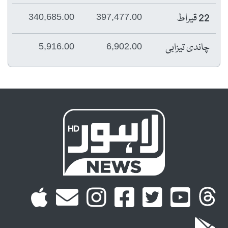
22 قیراط
340,685.00
397,477.00
چاندی تیزابی
5,916.00
6,902.00