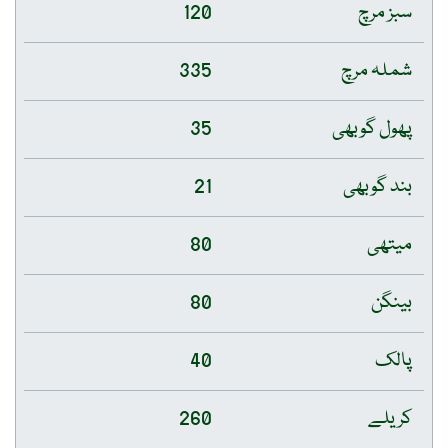
سبز مرچ
120
شملہ مرچ
335
پھول گوبھی
35
بند گوبھی
21
میتھی
80
بینگن
80
پالک
40
کریلے
260