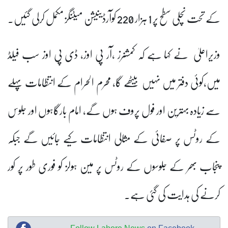
کے تحت نچلی سطح پر 1 ہزار 220 کوآرڈینیشن میٹنگز مکمل کرلی گئیں۔
وزیراعلیٰ نے کہا ہے کہ کمشنرز ،آر پی اوز، ڈی پی اوز سب فیلڈ
میں،کوئی دفتر میں نہیں بیٹھے گا، محرم الحرام کے انتظامات پہلے
سے زیادہ بہترین اور فول پروف ہوں گے، امام بارگاہوں اور جلوس
کے روٹس پر صفائی کے مثالی انتظامات کیے جائیں گے جبکہ
پنجاب بھر کے جلوسوں کے روٹس پر مین ہولز کو فوری طور پر کور
کرنے کی ہدایت کی گئی ہے.