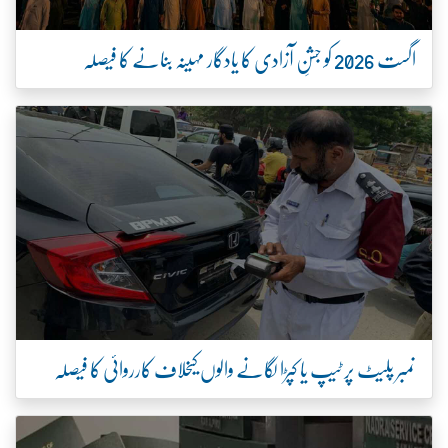
اگست 2026 کو جشنِ آزادی کا یادگار مہینہ بنانے کا فیصلہ
نمبر پلیٹ پر ٹیپ یا کپڑا لگانے والوں کیخلاف کارروائی کا فیصلہ