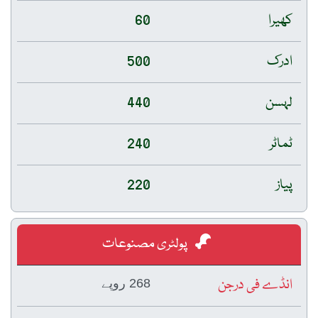
کھیرا
60
ادرک
500
لہسن
440
ٹماٹر
240
پیاز
220
پولٹری مصنوعات
انڈے فی درجن
268 روپے