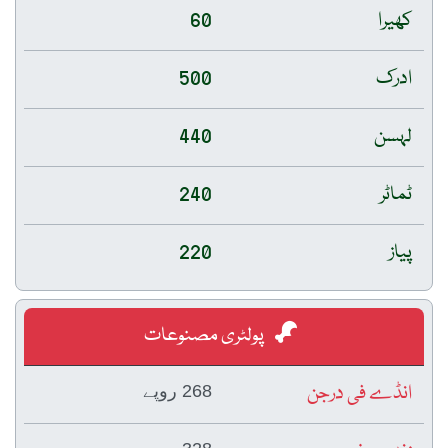
کھیرا
60
ادرک
500
لہسن
440
ٹماٹر
240
پیاز
220
پولٹری مصنوعات
انڈے فی درجن
268 روپے