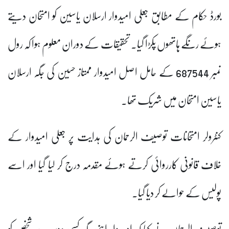
بورڈ حکام کے مطابق جعلی امیدوار ارسلان یاسین کو امتحان دیتے
ہوئے رنگے ہاتھوں پکڑا گیا۔ تحقیقات کے دوران معلوم ہوا کہ رول
نمبر 687544 کے حامل اصل امیدوار ممتاز حسین کی جگہ ارسلان
یاسین امتحان میں شریک تھا۔
کنٹرولر امتحانات توصیف الرحمان کی ہدایت پر جعلی امیدوار کے
خلاف قانونی کارروائی کرتے ہوئے مقدمہ درج کر لیا گیا اور اسے
پولیس کے حوالے کر دیا گیا۔
توصیف الرحمان نے کہا کہ امیدوار اپنی جگہ کسی دوسرے شخص کو