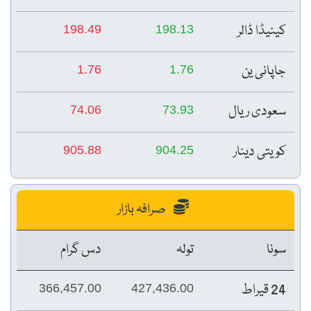
کینیڈا ڈالر
198.49
198.13
جاپانی ین
1.76
1.76
سعودی ریال
74.06
73.93
کویتی دینار
905.88
904.25
صرافہ بازار
سونا
تولہ
دس گرام
24 قیراط
366,457.00
427,436.00