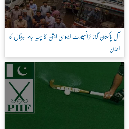
آل پاکستان گڈز ٹرانسپورٹ ایسوسی ایشن کا پہیہ جام ہڑتال کا
اعلان