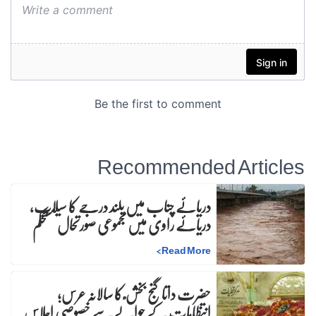
Recommended Articles
دریائے چناب میں بلند درجے کا سیلاب،
دریائے راوی میں مجموعی صورتحال مستحکم
>
Read More
حضرت داتا گنج بخش ؒ کا سالانہ عرس;
انتظامات کے حوالے سے خصوصی اجلاس