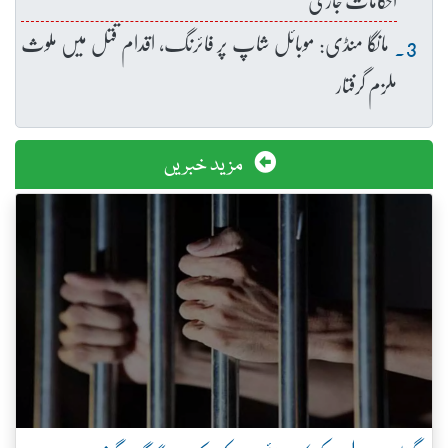
مانگا منڈی: موبائل شاپ پر فائرنگ، اقدام قتل میں ملوث
ملزم گرفتار
مزید خبریں