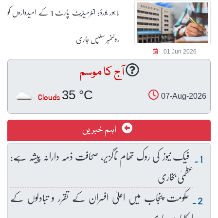
لاہور بورڈ: انٹرمیڈیٹ پارٹ 1 کے امیدواروں کو
رولنمبر سلپس جاری
01 Jun 2026
آج کا موسم
35 °C
Clouds
07-Aug-2026
اہم خبریں
فیک نیوز کی روک تھام ناگزیر، صحافت ذمہ دارانہ پیشہ ہے:
عظمیٰ بخاری
حکومت پنجاب میں اعلیٰ افسران کے تقرر و تبادلوں کے
احکامات جاری