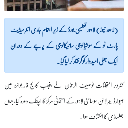
(لاہور نیوز) لاہور تعلیمی بورڈ کے زیر اہتمام جاری انٹرمیڈیٹ
پارٹ ٹو کے سوشیالوجی سائیکالوجی کے پرچے کے دوران
ایک جعلی امیدوار کو گرفتار کر لیا گیا۔
کنٹرولر امتحانات توصیف الرحمان نے پنجاب کالج فار بوائز، مین
بلیوارڈ ایئر لائن سوسائٹی لاہور کے امتحانی مرکز کا اچانک دورہ کیا، جہاں
جعلسازی کا انکشاف ہوا۔