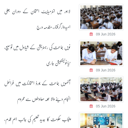
لاہور میں انٹرمیڈیٹ امتحان کے دوران جعلی
امیدوار گرفتار، مقدمہ درج
09 Jun 2026
نویں جماعت کی رجسٹریشن کے شیڈول میں توسیع،
نیا نوٹیفکیشن جاری
09 Jun 2026
آٹھویں جماعت کے بورڈ امتحانات میں فرائض
انجام دینے والا عملہ معاوضوں سے محروم
05 Jun 2026
پنجاب حکومت کا جدید تعلیم کی جانب اہم قدم،