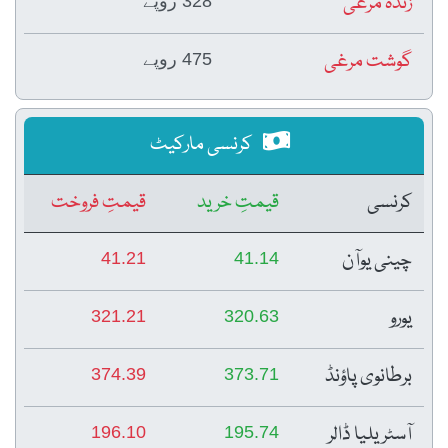
زندہ مرغی
328 روپے
گوشت مرغی
475 روپے
کرنسی مارکیٹ
کرنسی
قیمتِ خرید
قیمتِ فروخت
چینی یوآن
41.21
41.14
یورو
321.21
320.63
برطانوی پاؤنڈ
374.39
373.71
آسٹریلیا ڈالر
196.10
195.74