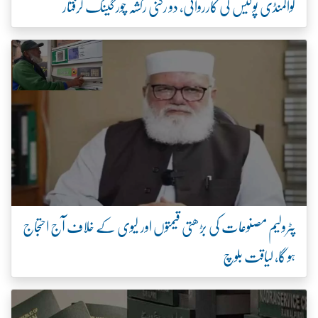
گوالمنڈی پولیس کی کارروائی، دو رکنی رکشہ چور گینگ گرفتار
پٹرولیم مصنوعات کی بڑھتی قیمتوں اور لیوی کے خلاف آج احتجاج
ہو گا، لیاقت بلوچ