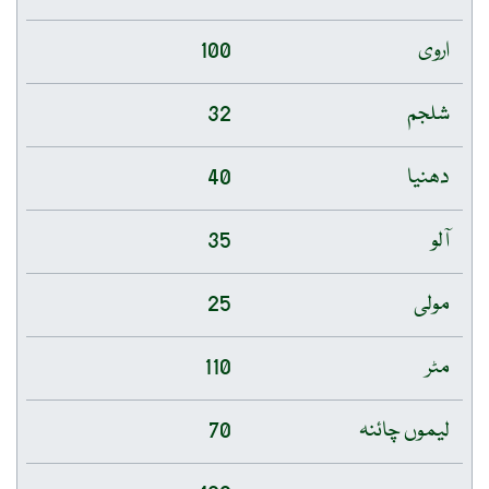
اروی
100
شلجم
32
دھنیا
40
آلو
35
مولی
25
مٹر
110
لیموں چائنہ
70