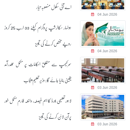
اے آئی سکول منصوبہ تیار
04 Jun 2026
ہونہار سکالرشپ پروگرام کیلئے 33 ارب 25 کروڑ
روپے مختص کرنے کی تجویز
04 Jun 2026
سمرکیمپ سے متعلق احکامات پر مکمل عملدرآمد
یقینی بنایا جائے گا: وزیر تعلیم پنجاب
03 Jun 2026
لاہور تعلیمی بورڈ کا اہم فیصلہ، داخلہ فارم مکمل طور
پرآن لائن کرنے کی تجویز
03 Jun 2026