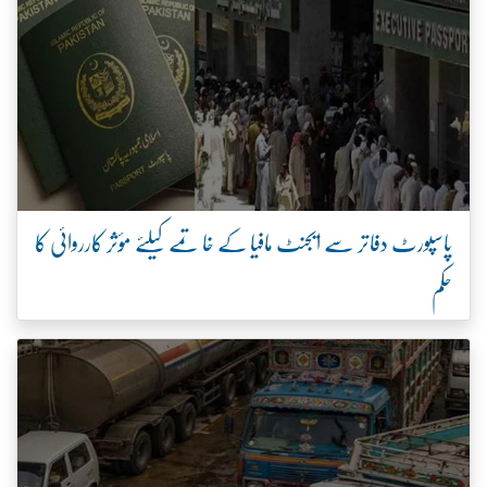
پاسپورٹ دفاتر سے ایجنٹ مافیا کے خاتمے کیلئے مؤثر کارروائی کا
حکم