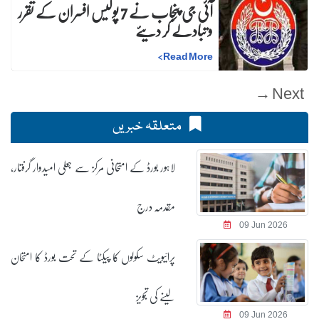
آئی جی پنجاب نے 7 پولیس افسران کے تقرر
و تبادلے کر دیئے
>
Read More
Next →
متعلقہ خبریں
لاہور بورڈ کے امتحانی مرکز سے جعلی امیدوار گرفتار،
مقدمہ درج
09 Jun 2026
پرائیویٹ سکولوں کا پیکٹا کے تحت بورڈ کا امتحان
لینے کی تجویز
09 Jun 2026