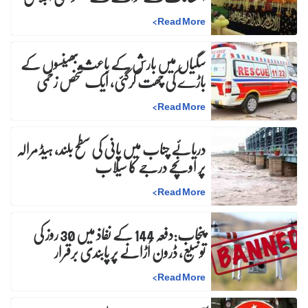
>
Read More
سگیاں میں بارش کے باعث بھینسوں کے
باڑے کی چھت گرگئی، ایک شخص زخمی
>
Read More
دریائے چناب میں پانی کی سطح بلند، ہیڈ مرالہ
پر اونچے درجے کا سیلاب
>
Read More
پنجاب:دفعہ 144 کے نفاذ میں 30 روز کی
توسیع، ڈرون اُڑانے پر پابندی برقرار
>
Read More