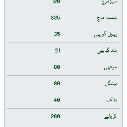
سبز مرچ
120
شملہ مرچ
335
پھول گوبھی
35
بند گوبھی
21
میتھی
80
بینگن
80
پالک
40
کریلے
260