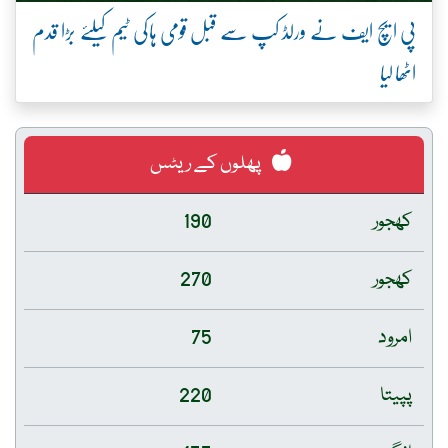
پی ایچ ایف نے ورلڈ کپ سے قبل قومی ہاکی ٹیم کیلئے بڑا قدم
اٹھا لیا
پھلوں کے ریٹس
کھجور
190
کھجور
270
امرود
75
پپیتا
220