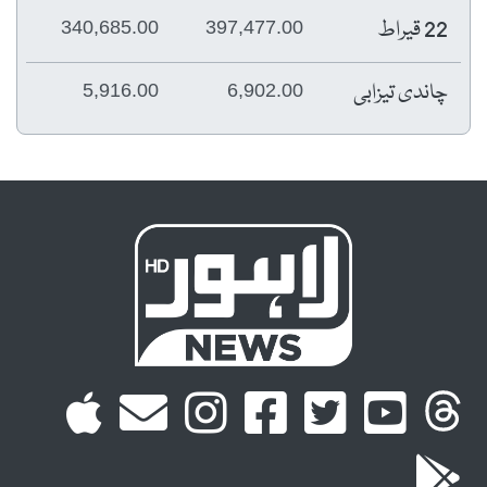
22 قیراط
340,685.00
397,477.00
چاندی تیزابی
5,916.00
6,902.00