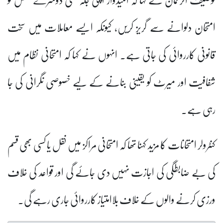
امتحان دلوانے سے گریز کریں، کیونکہ ایسے معاملات میں سخت
قانونی کارروائی کی جاتی ہے۔ انہوں نے کہا کہ امتحانی نظام میں
شفافیت اور میرٹ کو یقینی بنانے کے لیے خصوصی نگرانی کی جا
رہی ہے۔
کنٹرولر امتحانات کا مزید کہنا تھا کہ امتحانی مراکز میں نقل یا کسی بھی قسم
کی بے ضابطگی کی اجازت نہیں دی جائے گی اور قواعد کی خلاف
ورزی کرنے والوں کے خلاف بلاامتیاز کارروائی جاری رہے گی۔