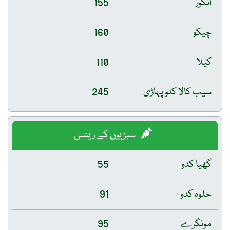
انگور
155
چیکو
160
کیلا
110
سیب کالا کلو پہاڑی
245
سبزیوں کے ریٹس
گھیا کدو
55
حلوہ کدو
91
مونگرے
95