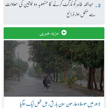
عبداللہ طاہر کو ٹارگٹ کرنے کا منصوبہ دو خواتین کی معاونت
سے مکمل ہوا، ذرائع
مزید خبریں
لاہور میں موسلادھار مون سون بارش، جل تھل ایک ہوگیا