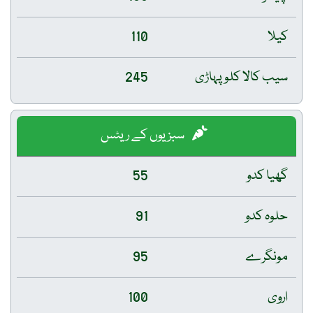
کیلا
110
سیب کالا کلو پہاڑی
245
سبزیوں کے ریٹس
گھیا کدو
55
حلوہ کدو
91
مونگرے
95
اروی
100