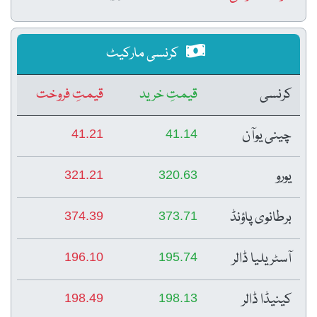
کرنسی مارکیٹ
کرنسی
قیمتِ خرید
قیمتِ فروخت
چینی یوآن
41.21
41.14
یورو
321.21
320.63
برطانوی پاؤنڈ
374.39
373.71
آسٹریلیا ڈالر
196.10
195.74
کینیڈا ڈالر
198.49
198.13