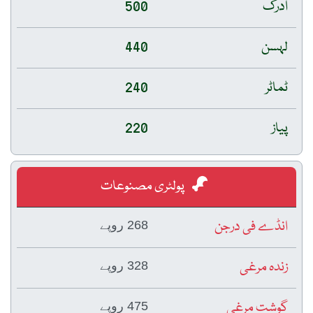
ادرک
500
لہسن
440
ٹماٹر
240
پیاز
220
پولٹری مصنوعات
انڈے فی درجن
268 روپے
زندہ مرغی
328 روپے
گوشت مرغی
475 روپے