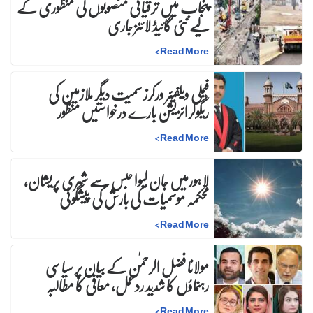
پنجاب میں ترقیاتی منصوبوں کی منظوری کے
لیے نئی گائیڈ لائنز جاری
>
Read More
فیملی ویلفیئر ورکرز سمیت دیگر ملازمین کی
ریگولرائزیشن بارے درخواستیں منظور
>
Read More
لاہورمیں جان لیوا حبس سے شہری پریشان،
محکمہ موسمیات کی بارش کی پیشگوئی
>
Read More
مولانا فضل الرحمٰن کے بیان پر سیاسی
رہنماؤں کا شدید ردعمل، معافی کا مطالبہ
>
Read More