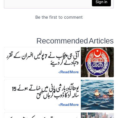
Recommended Articles
آئی جی پنجاب نے 7 پولیس افسران کے تقرر
و تبادلے کر دیئے
>
Read More
یوحناآباد:بارشی پانی میں نہاتے ہوئے 15
سالہ لڑکا ڈوب کرجاں بحق
>
Read More