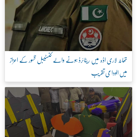
تھانہ لاری اڈہ میں ریٹائرڈ ہونے والے کنسٹیبل ظہور کے اعزاز
میں الوداعی تقریب