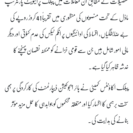
تفصیلات کے مطابق ان معاملات میں پبلک پرائیویٹ پارٹنرشپ
ماڈل کے تحت منصوبوں کی منظوری میں تقریباً 41 کروڑ روپے کی
بے ضابطگیاں، اقساط کی ادائیگیوں پر انکم ٹیکس کی عدم کٹوتی اور دیگر
مالی امور شامل ہیں جن سے قومی خزانے کو ممکنہ نقصان پہنچنے کا
خدشہ ظاہر کیا گیا ہے۔
پبلک اکاؤنٹس کمیٹی نے ہائر ایجوکیشن ڈیپارٹمنٹ کی کارکردگی پر بھی
سخت برہمی کا اظہار کیا اور متعلقہ محکموں کو جوابدہی کا عمل مزید مؤثر
بنانے کی ہدایت کی۔