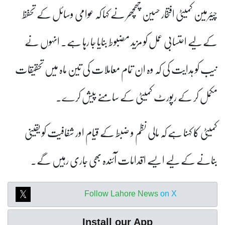
چیئرمین کمیٹی افتخار حسین چھچھر نے کہا کہ عوامی وسائل کے تحفظ
کے لیے احتسابی عمل کو مزید مضبوط بنایا جا رہا ہے۔ انہوں نے
نیب کو ہدایت کی کہ وہ ان تمام معاملات کی تین ماہ میں تحقیقات
مکمل کر کے رپورٹ کمیٹی کے سامنے پیش کرے۔
کمیٹی کا کہنا ہے کہ مالی نظم و ضبط کے قیام اور شفافیت کو یقینی
بنانے کے لیے ایسے اقدامات آئندہ بھی جاری رہیں گے۔
Follow Lahore News
on X
Install our App