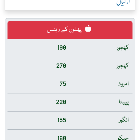
آرائیاں
پھلوں کے ریٹس
کھجور
190
کھجور
270
امرود
75
پپیتا
220
انگور
155
چیکو
160