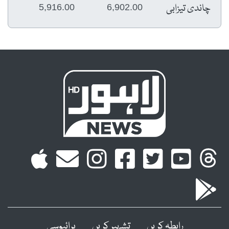
چاندی تیزابی
5,916.00
6,902.00
رابطہ کریں
تشہیر کریں
پرائیوسی