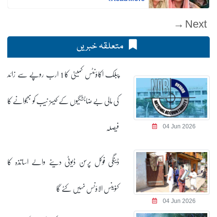
Next →
متعلقہ خبریں
پبلک اکاؤنٹس کمیٹی کا 1 ارب روپے سے زائد
کی مالی بے ضابطگیوں کے کیسز نیب کو بھجوانے کا
فیصلہ
04 Jun 2026
ڈینگی فوکل پرسن ڈیوٹی دینے والے اساتذہ کا
کنوینس الاؤنس نہیں کٹے گا
04 Jun 2026