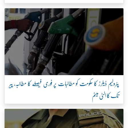
پٹرولیم ڈیلرز کا حکومت کو مطالبات پر فوری فیصلے کا مطالبہ، پیر
تک کا الٹی میٹم