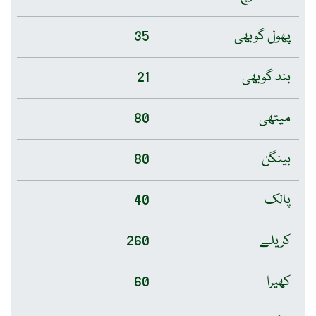
پھول گوبھی
35
بند گوبھی
21
میتھی
80
بینگن
80
پالک
40
کریلے
260
کھیرا
60