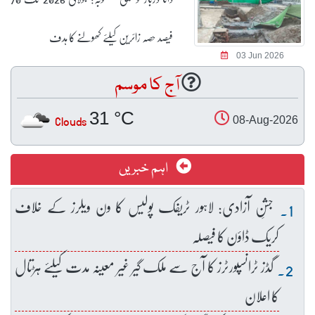
فیصد حصہ زائرین کیلئے کھولنے کا ہدف
03 Jun 2026
آج کا موسم
31 °C
Clouds
08-Aug-2026
اہم خبریں
جشنِ آزادی: لاہور ٹریفک پولیس کا ون ویلرز کے خلاف
کریک ڈاؤن کا فیصلہ
گڈز ٹرانسپورٹرز کا آج سے ملک گیر غیر معینہ مدت کیلئے ہڑتال
کا اعلان