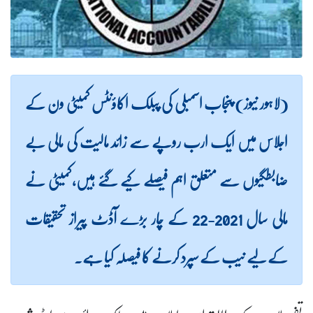
(لاہور نیوز) پنجاب اسمبلی کی پبلک اکاؤنٹس کمیٹی ون کے
اجلاس میں ایک ارب روپے سے زائد مالیت کی مالی بے
ضابطگیوں سے متعلق اہم فیصلے کیے گئے ہیں،کمیٹی نے
مالی سال 2021-22 کے چار بڑے آڈٹ پیراز تحقیقات
کے لیے نیب کے سپرد کرنے کا فیصلہ کیا ہے۔