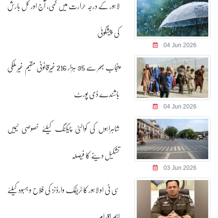
لاہور کے درجہ حرارت میں کمی، آج اور کل بارش
کی پیشگوئی
04 Jun 2026
پنجاب بھر سے 35 ہزار 216 غیرقانونی مقیم غیر ملکی
باشندے ڈی پورٹ
04 Jun 2026
شاہراہوں کی کوالٹی چیکنگ کیلئے خصوصی ٹیمیں
تشکیل دینے کا فیصلہ
03 Jun 2026
سی ٹی او لاہور کا ٹریفک وارڈنز کی فلاح و بہبود کیلئے
اہم اقدام