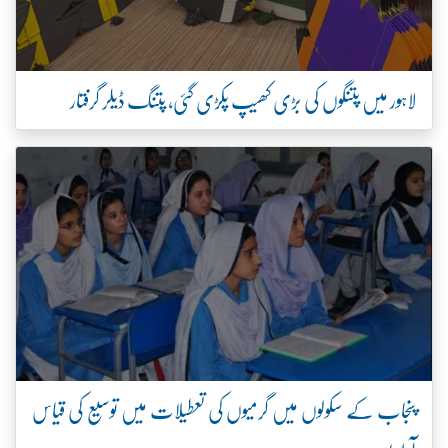
لاہور میں پتنگوں کی بڑی کھیپ پکڑی گئی، پتنگ ڈیلر گرفتار
پنجاب کے سکولوں میں گرمیوں کی تعطیلات میں توسیع کی قیاس