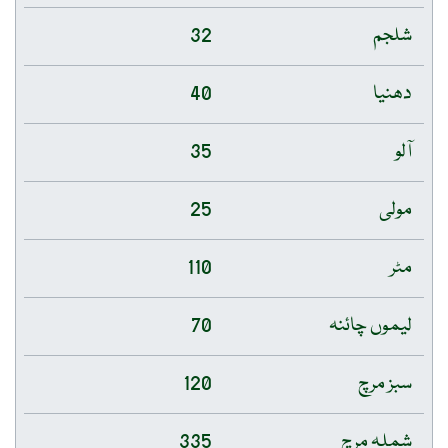
شلجم
32
دھنیا
40
آلو
35
مولی
25
مٹر
110
لیموں چائنہ
70
سبز مرچ
120
شملہ مرچ
335