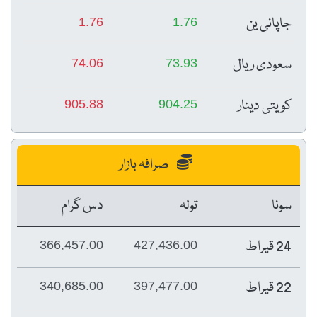
جاپانی ین
1.76
1.76
سعودی ریال
74.06
73.93
کویتی دینار
905.88
904.25
صرافہ بازار
سونا
تولہ
دس گرام
24 قیراط
366,457.00
427,436.00
22 قیراط
340,685.00
397,477.00