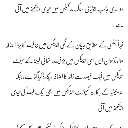
دوسری جانب ایشیائی سٹاک مارکیٹس میں تیزی دیکھنے میں آئی
ہے۔
خبرایجنسی کے مطابق جاپان کے نکی انڈیکس میں 3 فیصد کا بڑا اضافہ
ہوا، تائیوان ایس ای انڈیکس میں 2 فیصد، تھائی لینڈ کے سیٹ
انڈیکس میں ایک فیصد سے زائد کا اضافہ ریکارڈ کیا گیا ہے، جبکہ
انڈونیشیا کے جکارتہ کمپوزٹ انڈیکس میں بھی ایک فیصد کی تیزی
دیکھنے میں آئی۔
اس کے علاوہ چین اور ملائیشیا کی سٹاک مارکیٹس میں بھی معمولی