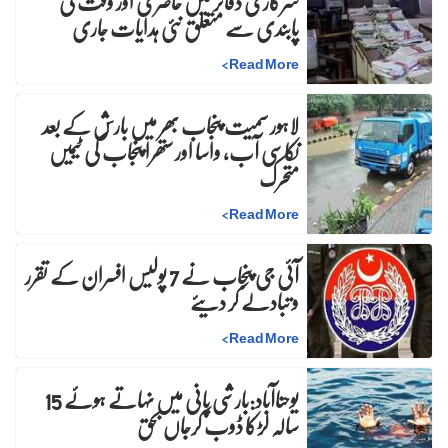
سرکاری دفاتر میں حاضری اور وقت کی
پابندی سے متعلق نئی ہدایات جاری
>
Read More
لاہور سمیت پنجاب بھر میں بارش کے بعد
نکاسی آب، واسا اور ستھرا پنجاب کی ٹیمیں
متحرک
>
Read More
آئی جی پنجاب نے 7 پولیس افسران کے تقرر
و تبادلے کر دیئے
>
Read More
یوحناآباد:بارشی پانی میں نہاتے ہوئے 15
سالہ لڑکا ڈوب کرجاں بحق