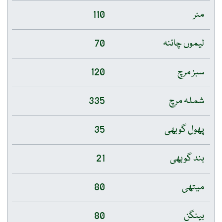
مٹر
110
لیموں چائنہ
70
سبز مرچ
120
شملہ مرچ
335
پھول گوبھی
35
بند گوبھی
21
میتھی
80
بینگن
80