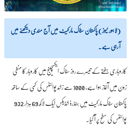
(لاہور نیوز) پاکستان سٹاک مارکیٹ میں آج مندی دیکھنے میں
آ رہی ہے۔
کاروباری ہفتے کے تیسرے روز سٹاک ایکسچینج میں کاروبار کا منفی
زون میں آغاز ہوا ہے، 1000 سے زائد پوائنٹس کی کمی کے ساتھ
پاکستان سٹاک مارکیٹ میں ہنڈرڈ انڈیکس ایک لاکھ 69 ہزار 932
پوائنٹس کی سطح پر آ گیا۔