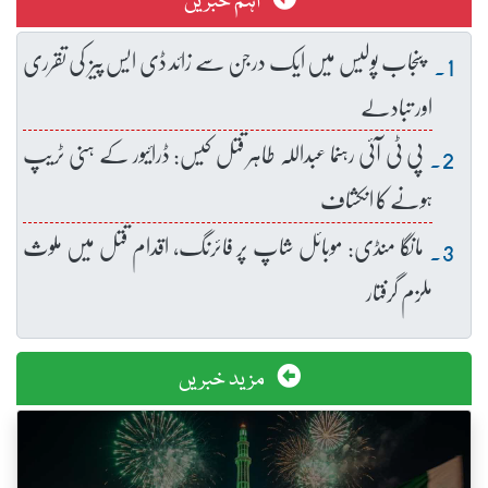
اہم خبریں
پنجاب پولیس میں ایک درجن سے زائد ڈی ایس پیز کی تقرری
اور تبادلے
پی ٹی آئی رہنما عبداللہ طاہر قتل کیس: ڈرائیور کے ہنی ٹریپ
ہونے کا انکشاف
مانگا منڈی: موبائل شاپ پر فائرنگ، اقدام قتل میں ملوث
ملزم گرفتار
مزید خبریں