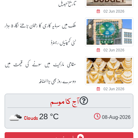
تاریخ تبدیل
02 Jun 2026
ملک میں سرمایہ کاری کا رجحان بڑھنے لگا، 3 ہزار
نئی کمپنیاں رجسٹرڈ
02 Jun 2026
مقامی مارکیٹ میں سونے کی قیمت میں
دوسرے روز بھی بڑا اضافہ
02 Jun 2026
آج کا موسم
28 °C
Clouds
08-Aug-2026