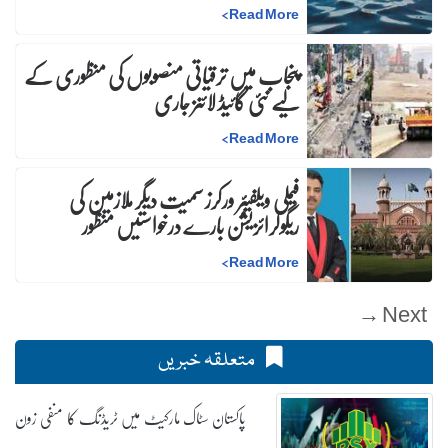
>
Read More
پنجاب میں ترقیاتی منصوبوں کی منظوری کے
لیے نئی گائیڈ لائنز جاری
>
Read More
فیملی ویلفیئر ورکرز سمیت دیگر ملازمین کی
ریگولرائزیشن بارے درخواستیں منظور
>
Read More
Next →
متعلقہ خبریں
پاکستان سٹاک مارکیٹ میں ٹریڈنگ کا منفی زون