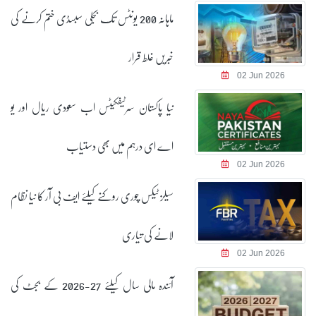
ماہانہ 200 یونٹس تک بجلی سبسڈی ختم کرنے کی
خبریں غلط قرار
02 Jun 2026
نیا پاکستان سرٹیفکیٹس اب سعودی ریال اور یو
اے ای درہم میں بھی دستیاب
02 Jun 2026
سیلز ٹیکس چوری روکنے کیلئے ایف بی آر کا نیا نظام
لانے کی تیاری
02 Jun 2026
آئندہ مالی سال کیلئے 27-2026 کے بجٹ کی