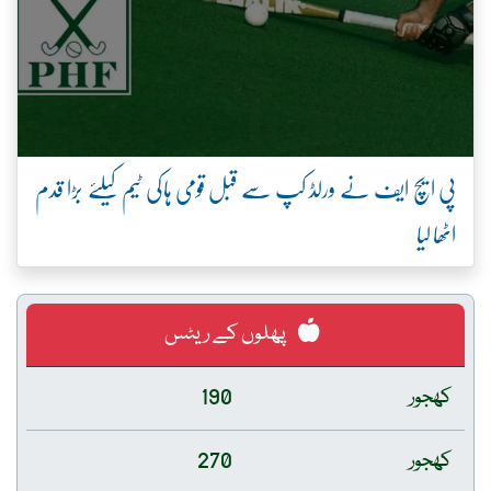
پی ایچ ایف نے ورلڈ کپ سے قبل قومی ہاکی ٹیم کیلئے بڑا قدم
اٹھا لیا
پھلوں کے ریٹس
کھجور
190
کھجور
270