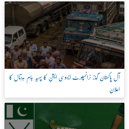
آل پاکستان گڈز ٹرانسپورٹ ایسوسی ایشن کا پہیہ جام ہڑتال کا
اعلان