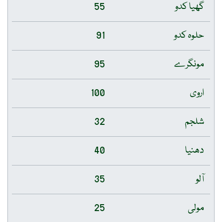
گھیا کدو
55
حلوہ کدو
91
مونگرے
95
اروی
100
شلجم
32
دھنیا
40
آلو
35
مولی
25