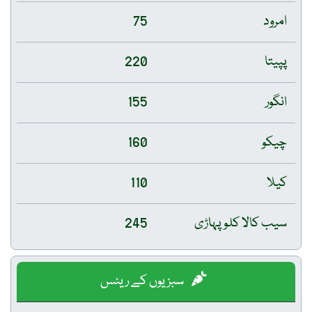
امرود
75
پپیتا
220
انگور
155
چیکو
160
کیلا
110
سیب کالا کلو پہاڑی
245
سبزیوں کے ریٹس