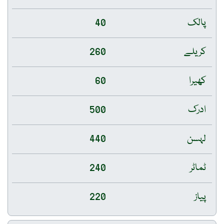
پالک
40
کریلے
260
کھیرا
60
ادرک
500
لہسن
440
ٹماٹر
240
پیاز
220