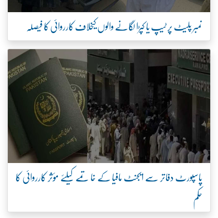
نمبر پلیٹ پر ٹیپ یا کپڑا لگانے والوں کیخلاف کارروائی کا فیصلہ
پاسپورٹ دفاتر سے ایجنٹ مافیا کے خاتمے کیلئے مؤثر کارروائی کا
حکم