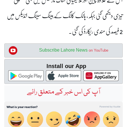
تیزی دیکھی گئی جبکہ، ہانک کانگ کے ہینگ سینگ انڈیکس میں
2 فیصد کی مندی ریکارڈ کی گئی۔
Subscribe Lahore News
on YouTube
Install our App
آپ کی اس خبر کے متعلق رائے