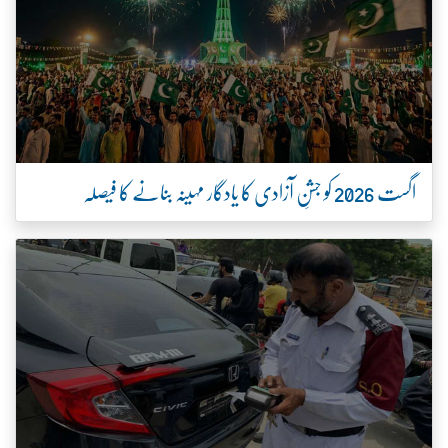
اگست 2026 کو جشنِ آزادی کا یادگار مہینہ بنانے کا فیصلہ