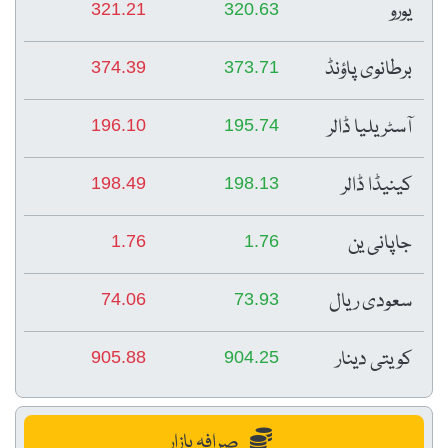
یورو
321.21
320.63
برطانوی پاؤنڈ
374.39
373.71
آسٹریلیا ڈالر
196.10
195.74
کینیڈا ڈالر
198.49
198.13
جاپانی ین
1.76
1.76
سعودی ریال
74.06
73.93
کویتی دینار
905.88
904.25
صرافہ بازار