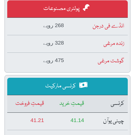
پولٹری مصنوعات
انڈے فی درجن
268 روپے
زندہ مرغی
328 روپے
گوشت مرغی
475 روپے
کرنسی مارکیٹ
کرنسی
قیمتِ خرید
قیمتِ فروخت
چینی یوآن
41.21
41.14