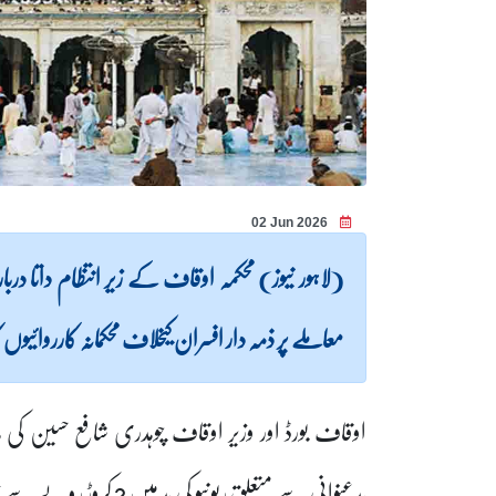
02 Jun 2026
(لاہور نیوز) محکمہ اوقاف کے زیر انتظام داتا در
معاملے پر ذمہ دار افسران کیخلاف محکمانہ کارروائیوں کا
بدعنوانی سے متعلق ریونیو کی مد میں 2 کروڑ روپے سے زائد ریکوری کے احکامات جاری کیے گئے ہیں۔