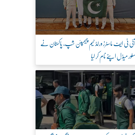
ئی ٹی ایف ماسٹرز ورلڈ ٹیم چیمپئن شپ، پاکستان نے
لور میڈل اپنے نام کر لیا