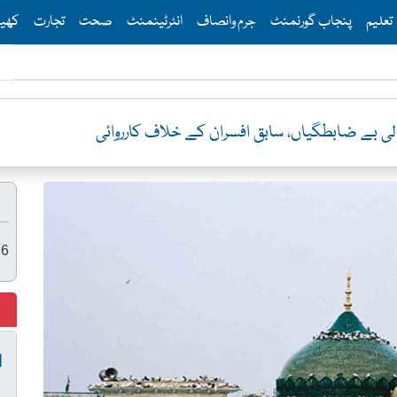
Th
تعلیم
پنجاب گورنمنٹ
جرم وانصاف
انٹرٹینمنٹ
صحت
تجارت
کھی
مالی بے ضابطگیاں، سابق افسران کے خلاف کارروائی
26