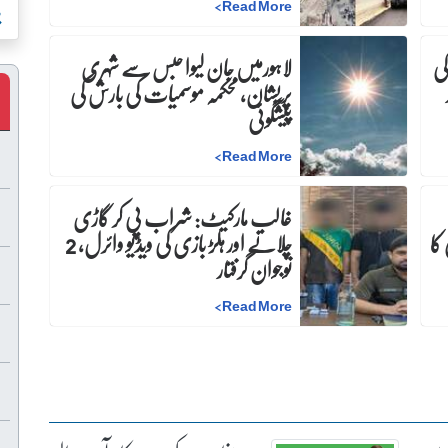
پ
>
Read More
کی
لاہورمیں جان لیوا حبس سے شہری
پریشان، محکمہ موسمیات کی بارش کی
پیشگوئی
>
Read More
غالب مارکیٹ: شراب پی کر گاڑی
کا
چلانے اور ہلڑ بازی کی ویڈیو وائرل، 2
نوجوان گرفتار
>
Read More