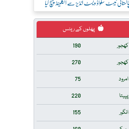
اکستانی ٹیسٹ سکواڈ ویسٹ انڈیز سے انگلینڈ پہنچ گیا
پھلوں کے ریٹس
کھجور
190
کھجور
270
امرود
75
پپیتا
220
انگور
155