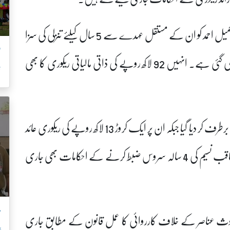
محکمانہ کارروائی کے تحت سابق ایڈمنسٹریٹر داتا دربار شیخ جمیل احمد کو ان کے مستقل عہدے سے 5 سال کیلئے تنزلی کی سزا
’
دی گئی جبکہ ان کی گزشتہ 5 سالہ سروس بھی ضبط کر لی گئی ہے۔ انہیں 92 لاکھ روپے کی ذاتی مالیاتی ریکوری کا بھی
ش
سابق منیجر داتا دربار طاہر مقصود کو سرکاری ملازمت سے برطرف کر دیا گیا جبکہ ان پر ایک کروڑ 13 لاکھ روپے کی ریکوری عائد
کی گئی ہے، اسی طرح سابق سٹینوگرافر ایڈمنسٹریٹر آفس ثاقب نسیم کی 4 سالہ سروس ضبط کرنے کے احکامات بھی جاری
م
وث عناصر کے خلاف کارروائی کا عمل قانون کے مطابق جاری