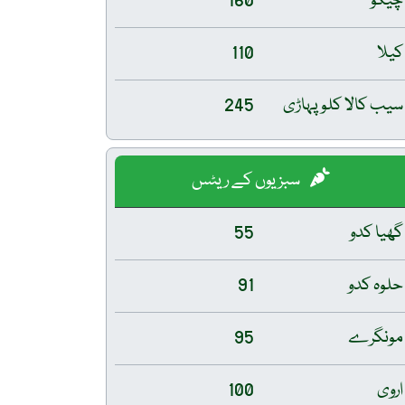
چیکو
160
کیلا
110
سیب کالا کلو پہاڑی
245
سبزیوں کے ریٹس
گھیا کدو
55
حلوہ کدو
91
مونگرے
95
اروی
100