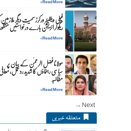
>
Read More
فیملی ویلفیئر ورکرز سمیت دیگر ملازمین 
ریگولرائزیشن بارے درخواستیں منظور
>
Read More
مولانا فضل الرحمٰن کے بیان پر
سیاسی رہنماؤں کا شدید ردعمل، معافی 
مطالبہ
>
Read More
Next →
متعلقہ خبریں