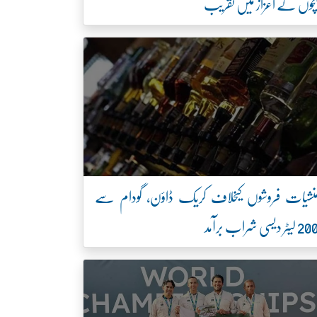
چوں کے اعزاز میں تقریب
نشیات فروشوں کیخلاف کریک ڈاؤن، گودام سے
2 لیٹر دیسی شراب برآمد