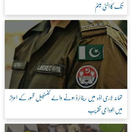
تک کا الٹی میٹم
تھانہ لاری اڈہ میں ریٹائرڈ ہونے والے کنسٹیبل ظہور کے اعزاز
میں الوداعی تقریب