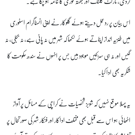
گردی، ٹارگٹ کلنگ اور بھتہ خوری کا خاتمہ ہو چکا ہے۔
اس بیان پر ردعمل دیتے ہوئے گلوکار نے اپنی انسٹاگرام اسٹوری
میں طنزیہ انداز اپناتے ہوئے لکھا کہ شہر میں نہ پانی ہے، نہ بجلی، نہ
گیس اور نہ ہی سڑکیں موجود ہیں جس پر انہوں نے سندھ حکومت کا
شکریہ بھی ادا کیا۔
یہ پہلا موقع نہیں کہ شوبز شخصیات نے کراچی کے مسائل پر آواز
اٹھائی ہو اس سے قبل بھی مختلف اداکار اور فنکار شہر کی صورتحال پر