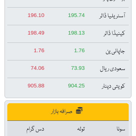
آسٹریلیا ڈالر
196.10
195.74
کینیڈا ڈالر
198.49
198.13
جاپانی ین
1.76
1.76
سعودی ریال
74.06
73.93
کویتی دینار
905.88
904.25
صرافہ بازار
سونا
تولہ
دس گرام