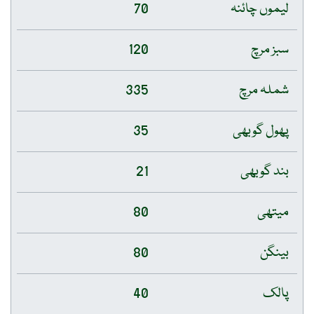
لیموں چائنہ
70
سبز مرچ
120
شملہ مرچ
335
پھول گوبھی
35
بند گوبھی
21
میتھی
80
بینگن
80
پالک
40