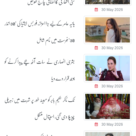
سٹی اتھارٹی کا اضافی چارج تفویض
30 May 2026
ہانیہ عامر کےلیے بڑا اعزاز، فوربس ایشیا کی ’30 انڈر
30‘ فہرست میں نام شامل
30 May 2026
بشریٰ انصاری نے سات آٹھ بچے پیدا کرنے کو
بوجھ قرار دے دیا
30 May 2026
ٹک ٹاکر حکیم بابر کو مبینہ طور پر شربت میں زہریلی
چیز پلا دی گئی، اسپتال منتقل
30 May 2026