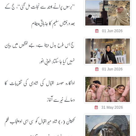
’’برسوں پرانے بوجھ سے نجات مل گئی‘‘، حج کے
بعد درفشاں سلیم کا جذباتی پیغام
01 Jun 2026
حج اس طرح بدل دیتا ہے، جسے لفظوں میں بیان
نہیں کیا جا سکتا: طوبیٰ انور
01 Jun 2026
اداکارہ مومنہ اقبال کی شادی کی تقریبات کا
دعائے خیر سے آغاز
31 May 2026
کیپٹن (ر) شاہ میر اقبال کو سی ای او پنجاب فلم