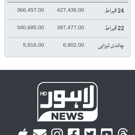
24 قیراط
366,457.00
427,436.00
22 قیراط
340,685.00
397,477.00
چاندی تیزابی
5,916.00
6,902.00