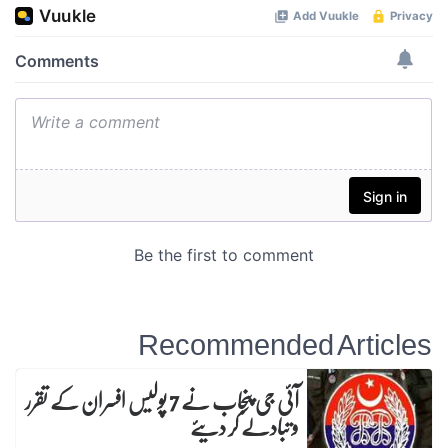
Recommended Articles
آئی جی پنجاب نے 7 پولیس افسران کے تقرر
و تبادلے کر دیئے