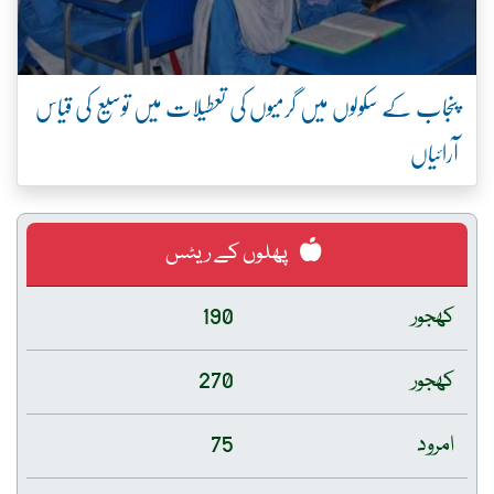
پنجاب کے سکولوں میں گرمیوں کی تعطیلات میں توسیع کی قیاس
آرائیاں
پھلوں کے ریٹس
کھجور
190
کھجور
270
امرود
75