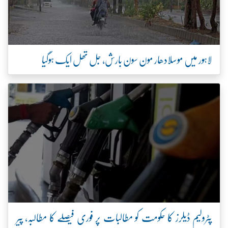
لاہور میں موسلادھار مون سون بارش، جل تھل ایک ہوگیا
پٹرولیم ڈیلرز کا حکومت کو مطالبات پر فوری فیصلے کا مطالبہ، پیر