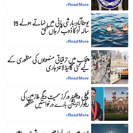
>
Read More
یوحناآباد:بارشی پانی میں نہاتے ہوئے 15
سالہ لڑکا ڈوب کرجاں بحق
>
Read More
پنجاب میں ترقیاتی منصوبوں کی منظوری کے
لیے نئی گائیڈ لائنز جاری
>
Read More
فیملی ویلفیئر ورکرز سمیت دیگر ملازمین کی
ریگولرائزیشن بارے درخواستیں منظور
>
Read More