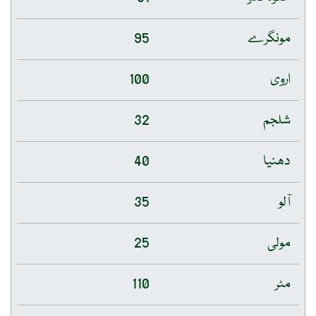
مونگرے
95
اروی
100
شلجم
32
دھنیا
40
آلو
35
مولی
25
مٹر
110