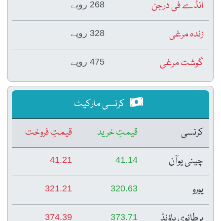
انڈے فی درجن
268 روپے
زندہ مرغی
328 روپے
گوشت مرغی
475 روپے
کرنسی مارکیٹ
کرنسی
قیمتِ خرید
قیمتِ فروخت
چینی یوآن
41.21
41.14
یورو
321.21
320.63
برطانوی پاؤنڈ
374.39
373.71