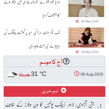
مامیا شاہ جعفر نے خطرناک بیماری میں مبتلا ہونے
کا انکشاف کردیا
30 May 2026
ٹک ٹاکر جنت مرزا کی عید پر گوشت پیکنگ کی
ویڈیو نے نئی بحث چھیڑ دی
28 May 2026
آج کا موسم
31 °C
Clouds
08-Aug-2026
اہم خبریں
جشنِ آزادی: لاہور ٹریفک پولیس کا ون ویلرز کے خلاف