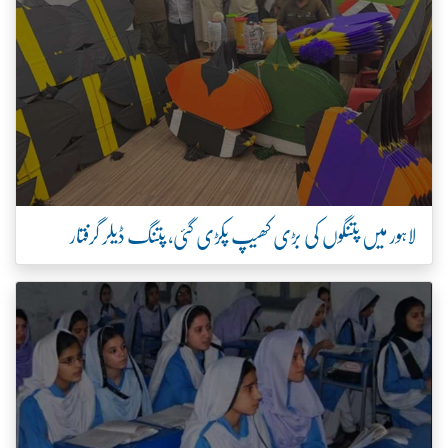
لاہور میں پتنگوں کی بڑی کھیپ پکڑی گئی، پتنگ ڈیلر گرفتار