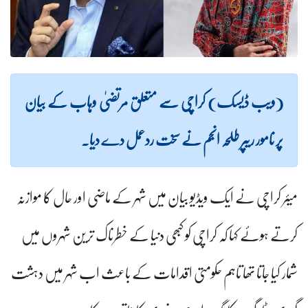
(ویب ڈیسک) کراچی سے متعلق مرتضیٰ وہاب کے بیان
پر نامور ریپر طلحہ انجم نے سخت ردعمل دے دیا۔
میئر کراچی نے ایک ویڈیو بیان میں شہر کے ماضی اور حال کا موازنہ
کرتے ہوئے کہا کہ کراچی کو کبھی دنیا کے خطرناک ترین شہروں میں
شمار کیا جاتا تھا تاہم حکومتی اقدامات کے باعث اب شہر میں دہشت