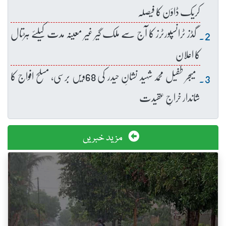
کریک ڈاؤن کا فیصلہ
گڈز ٹرانسپورٹرز کا آج سے ملک گیر غیر معینہ مدت کیلئے ہڑتال
کا اعلان
میجر طفیل محمد شہید نشانِ حیدر کی 68ویں برسی، مسلح افواج کا
شاندار خراجِ عقیدت
مزید خبریں