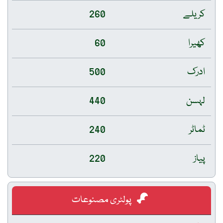
کریلے
260
کھیرا
60
ادرک
500
لہسن
440
ٹماٹر
240
پیاز
220
پولٹری مصنوعات