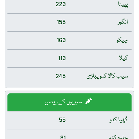
پپیتا
220
انگور
155
چیکو
160
کیلا
110
سیب کالا کلو پہاڑی
245
سبزیوں کے ریٹس
گھیا کدو
55
حلوہ کدو
91