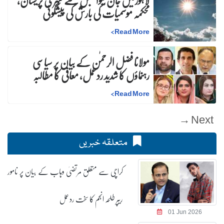
لاہورمیں جان لیوا حبس سے شہری پریشان،
محکمہ موسمیات کی بارش کی پیشگوئی
>
Read More
مولانا فضل الرحمٰن کے بیان پر سیاسی
رہنماؤں کا شدید ردعمل، معافی کا مطالبہ
>
Read More
Next →
متعلقہ خبریں
کراچی سے متعلق مرتضیٰ وہاب کے بیان پر نامور
ریپر طلحہ انجم کا سخت ردعمل
01 Jun 2026