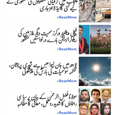
پنجاب میں ترقیاتی منصوبوں کی منظوری کے
لیے نئی گائیڈ لائنز جاری
>
Read More
فیملی ویلفیئر ورکرز سمیت دیگر ملازمین کی
ریگولرائزیشن بارے درخواستیں منظور
>
Read More
لاہورمیں جان لیوا حبس سے شہری پریشان،
محکمہ موسمیات کی بارش کی پیشگوئی
>
Read More
مولانا فضل الرحمٰن کے بیان پر سیاسی
رہنماؤں کا شدید ردعمل، معافی کا مطالبہ
>
Read More