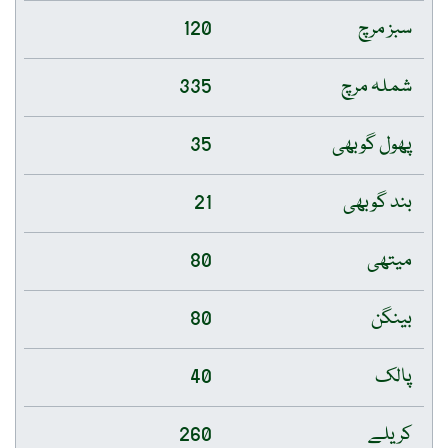
سبز مرچ
120
شملہ مرچ
335
پھول گوبھی
35
بند گوبھی
21
میتھی
80
بینگن
80
پالک
40
کریلے
260