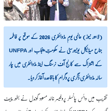
(لاہور نیوز) عالمی یومِ مڈوائفری 2026 کے موقع پر فاطمہ
جناح میڈیکل یونیورسٹی نے حکومتِ پنجاب اور UNFPA
کے اشتراک سے کالج آف نرسنگ اینڈ مڈوائفری میں چار
سالہ مڈوائفری ڈگری پروگرام کا باقاعدہ آغاز کر دیا۔
تقریب میں وائس چانسلر پروفیسر خالد مسعود گوندل نے بطور چیف