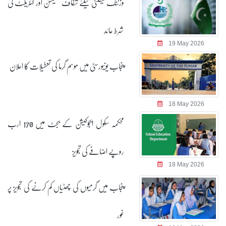
وزٹنگ فیکلٹی کیلئے شفاف سلیکشن اور کنٹریکٹ کی
شرط عائد
19 May 2026
پنجاب یونیورسٹی میں موسم گرما کی تعطیلات کا اعلان
18 May 2026
محکمہ سکول ایجوکیشن کے بجٹ میں 170 ارب
روپے اضافے کی تجویز
18 May 2026
پنجاب میں گرمیوں کی چھٹیاں کم کرنے کی تجویز پر
غور