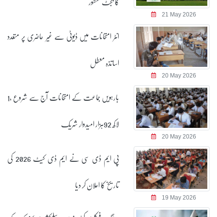
کا بجٹ منظور
21 May 2026
انٹر امتحانات میں ڈیوٹی سے غیر حاضری پر متعدد
اساتذہ معطل
20 May 2026
بارہویں جماعت کے امتحانات آج سے شروع ،1
لاکھ 92ہزار امیدوار شریک
20 May 2026
پی ایم ڈی سی نے ایم ڈی کیٹ 2026 کی
تاریخ کا اعلان کر دیا
19 May 2026