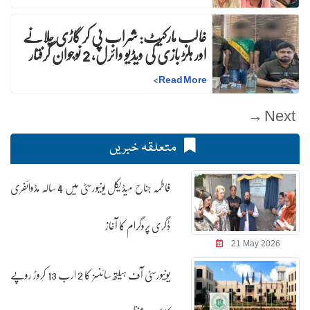
غالب مارکیٹ: شراب پی کر گاڑی چلانے
اور ہلڑ بازی کی ویڈیو وائرل، 2 نوجوان گرفتار
>
Read More
Next →
متعلقہ خبریں
فاطمہ جناح میڈیکل یونیورسٹی میں 4 سالہ مڈوائفری
ڈگری پروگرام کا آغاز
21 May 2026
یونیورسٹی آف ہیلتھ سائنسز کا 2 ارب 13 کروڑ روپے