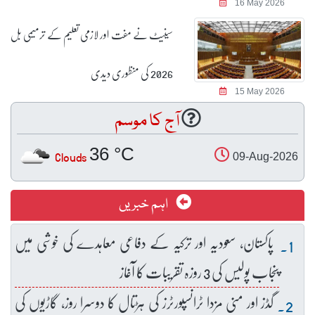
16 May 2026
سینیٹ نے مفت اور لازمی تعلیم کے ترمیمی بل
2026 کی منظوری دیدی
15 May 2026
آج کا موسم
36 °C
Clouds
09-Aug-2026
اہم خبریں
پاکستان، سعودیہ اور ترکیہ کے دفاعی معاہدے کی خوشی میں
پنجاب پولیس کی 3 روزہ تقریبات کا آغاز
گڈز اور منی مزدا ٹرانسپورٹرز کی ہڑتال کا دوسرا روز، گاڑیوں کی