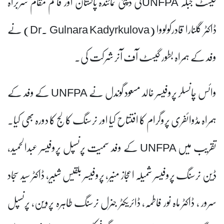
گیسٹ جبکہ UNFPAکی ڈپٹی نمائندہ پاکستان اور قائم مقام سربراہ
ڈاکٹر گلنارا قادرکولووا (Dr. Gulnara Kadyrkulova) نے
وفد کے ہمراہ بطور گیسٹ آف آنر شرکت کی۔
وائس چانسلر پروفیسر خالد مسعود گوندل نے UNFPA کے وفد کے
ہمراہ مڈوائفری پروگرام کا افتتاح کیا اور نرسنگ کالج کا دورہ بھی کیا۔
تقریب میں UNFPA کے وفد سمیت پرنسپل پروفیسر عبدالحمید،
ڈین نرسنگ پروفیسر شمیلہ اعجاز منیر، پروفیسر بلقیس شبیر، ڈاکٹر سید سجاد
سرور ، ڈاکٹر ماہ نور فاطمہ، ڈائریکٹر جنرل نرسنگ طاہرہ پروین، پرنسپل