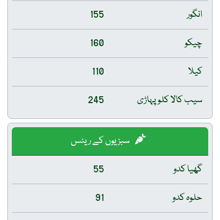
انگور
155
چیکو
160
کیلا
110
سیب کالا کلو پہاڑی
245
سبزیوں کے ریٹس
گھیا کدو
55
حلوہ کدو
91