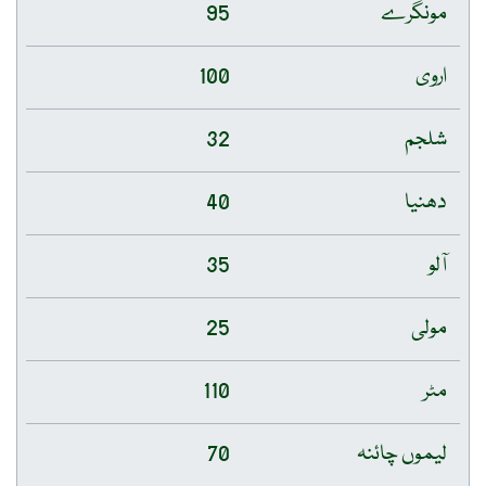
مونگرے
95
اروی
100
شلجم
32
دھنیا
40
آلو
35
مولی
25
مٹر
110
لیموں چائنہ
70