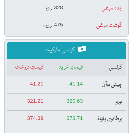
زندہ مرغی
328 روپے
گوشت مرغی
475 روپے
کرنسی مارکیٹ
کرنسی
قیمتِ خرید
قیمتِ فروخت
چینی یوآن
41.21
41.14
یورو
321.21
320.63
برطانوی پاؤنڈ
374.39
373.71