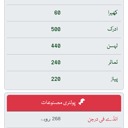
کھیرا
60
ادرک
500
لہسن
440
ٹماٹر
240
پیاز
220
پولٹری مصنوعات
انڈے فی درجن
268 روپے