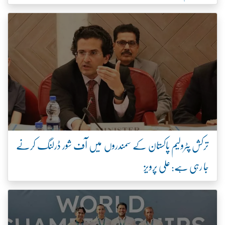
ترکش پٹرولیم پاکستان کے سمندروں میں آف شور ڈرلنگ کرنے
جا رہی ہے: علی پرویز