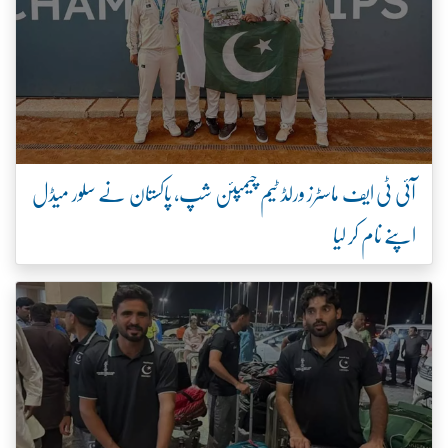
آئی ٹی ایف ماسٹرز ورلڈ ٹیم چیمپئن شپ، پاکستان نے سلور میڈل
اپنے نام کر لیا