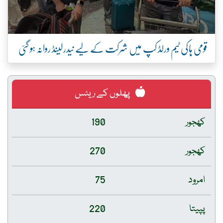
قومی ہاکی ٹیم ورلڈ کپ میں شرکت کے لیے نیدرلینڈ روانہ ہو گئی
پھلوں کے ریٹس
کھجور
190
کھجور
270
امرود
75
پپیتا
220