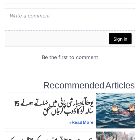
Recommended Articles
یوحناآباد:بارشی پانی میں نہاتے ہوئے 15
سالہ لڑکا ڈوب کرجاں بحق
>
Read More