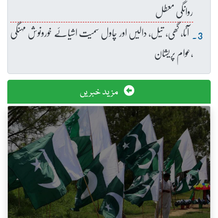
روانگی معطل
آٹا، گھی، تیل، دالیں اور چاول سمیت اشیائے خورونوش مہنگی
،عوام پریشان
مزید خبریں