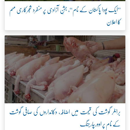
’’ایک پودا پاکستان کے نام‘‘، جشنِ آزادی پر منفرد شجرکاری مہم
کا اعلان
برائلر گوشت کی قیمت میں اضافہ، دکانداروں کی صافی گوشت
کے نام پر اوورچارجنگ