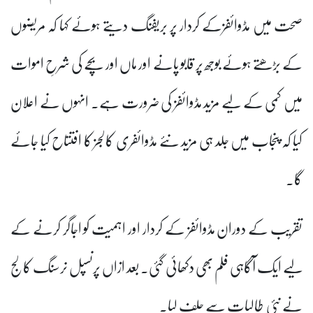
صحت میں مڈوائفزکے کردار پر بریفنگ دیتے ہوئے کہا کہ مریضوں
کے بڑھتے ہوئے بوجھ پر قابو پانے اور ماں اور بچے کی شرحِ اموات
میں کمی کے لیے مزید مڈوائفز کی ضرورت ہے۔ انہوں نے اعلان
کیا کہ پنجاب میں جلد ہی مزید نئے مڈوائفری کالجز کا افتتاح کیا جائے
گا۔
تقریب کے دوران مڈوائفز کے کردار اور اہمیت کو اجاگر کرنے کے
لیے ایک آگاہی فلم بھی دکھائی گئی۔ بعد ازاں پرنسپل نرسنگ کالج
نے نئی طالبات سے حلف لیا۔