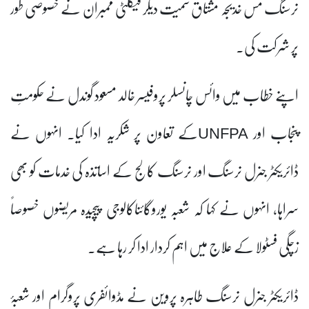
نرسنگ مس خدیجہ مشتاق سمیت دیگر فیکلٹی ممبران نے خصوصی طور
پر شرکت کی۔
اپنے خطاب میں وائس چانسلر پروفیسر خالد مسعود گوندل نے حکومتِ
پنجاب اور UNFPAکے تعاون پر شکریہ ادا کیا۔ انہوں نے
ڈائریکٹر جنرل نرسنگ اور نرسنگ کالج کے اساتذہ کی خدمات کو بھی
سراہا، انہوں نے کہا کہ شعبہ یوروگائناکالوجی پیچیدہ مریضوں خصوصاً
زچگی فسٹولا کے علاج میں اہم کردار ادا کر رہا ہے۔
ڈائریکٹر جنرل نرسنگ طاہرہ پروین نے مڈوائفری پروگرام اور شعبۂ