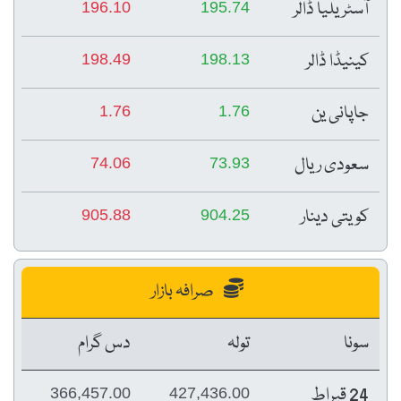
آسٹریلیا ڈالر
196.10
195.74
کینیڈا ڈالر
198.49
198.13
جاپانی ین
1.76
1.76
سعودی ریال
74.06
73.93
کویتی دینار
905.88
904.25
صرافہ بازار
سونا
تولہ
دس گرام
24 قیراط
366,457.00
427,436.00