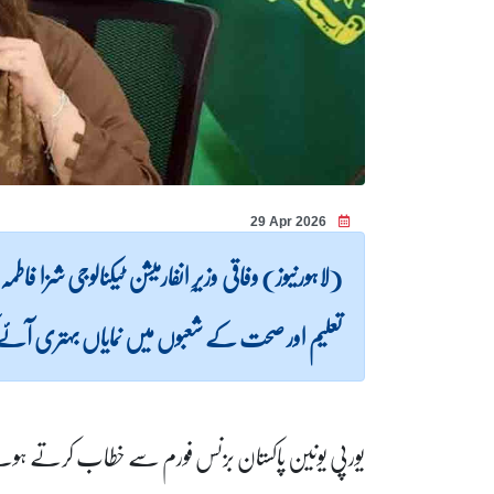
29 Apr 2026
(لاہورنیوز) وفاقی وزیرِ انفارمیشن ٹیکنالوجی شزا 
تعلیم اور صحت کے شعبوں میں نمایاں بہتری آئے