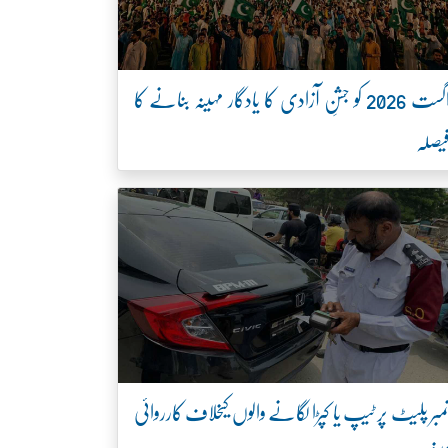
اگست 2026 کو جشنِ آزادی کا یادگار مہینہ بنانے کا
یصلہ
مبر پلیٹ پر ٹیپ یا کپڑا لگانے والوں کیخلاف کارروائی