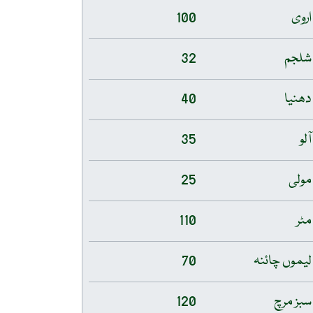
اروی
100
شلجم
32
دھنیا
40
آلو
35
مولی
25
مٹر
110
لیموں چائنہ
70
سبز مرچ
120