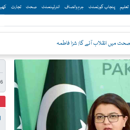
Th
تعلیم
پنجاب گورنمنٹ
جرم وانصاف
انٹرٹینمنٹ
صحت
تجارت
کھی
 صحت میں انقلاب آئے گا: شزا فاطمہ
26