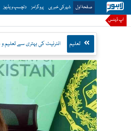
is is the main menu for Lahore News
صفحۂ اول
شہرکی خبریں
پروگرامز
دلچسپ ویڈیوز
اپ ڈیٹس
تعلیم
انٹرنیٹ کی بہتری سے تعلیم و