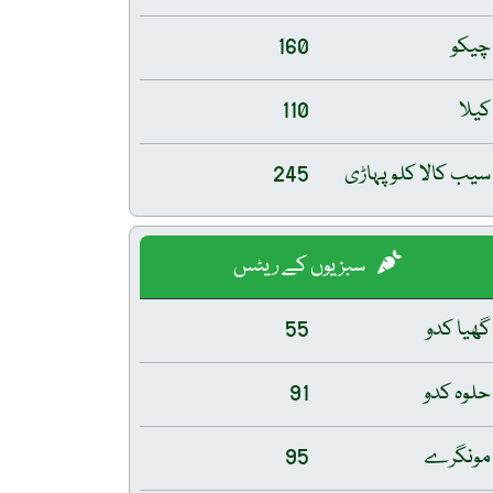
چیکو
160
کیلا
110
سیب کالا کلو پہاڑی
245
سبزیوں کے ریٹس
گھیا کدو
55
حلوہ کدو
91
مونگرے
95