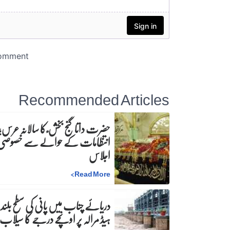
Recommended Articles
حضرت داتا گنج بخش ؒ کا سالانہ عرس;
انتظامات کے حوالے سے خصوصی
اجلاس
>
Read More
دریائے چناب میں پانی کی سطح بلند،
ہیڈ مرالہ پر اونچے درجے کا سیلاب