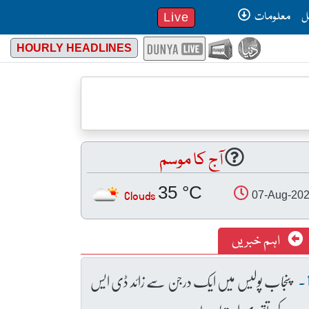
ل
معلومات
Live
HOURLY HEADLINES
آج کا موسم
35 °C
Clouds
07-Aug-20
اہم خبریں
پنجاب پولیس میں ایک درجن سے زائد ڈی ایس