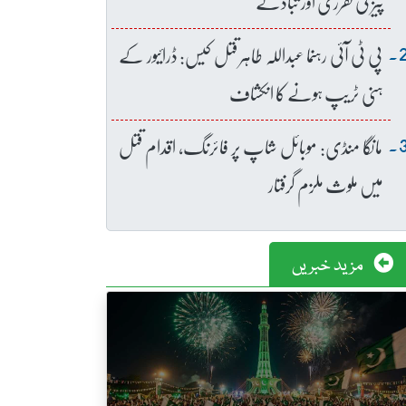
پیز کی تقرری اور تبادلے
پی ٹی آئی رہنما عبداللہ طاہر قتل کیس: ڈرائیور کے
ہنی ٹریپ ہونے کا انکشاف
مانگا منڈی: موبائل شاپ پر فائرنگ، اقدام قتل
میں ملوث ملزم گرفتار
مزید خبریں