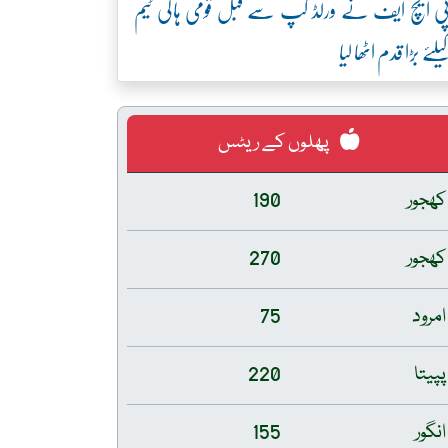
ی ایچ ایف نے ورلڈ کپ سے قبل قومی ہاکی ٹیم
یلئے بڑا قدم اٹھا لیا
پھلوں کے ریٹس
کھجور
190
کھجور
270
امرود
75
پپیتا
220
انگور
155