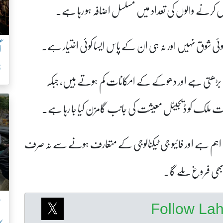
مال کرنے والوں کی تعداد میں مسلسل اضافہ ہو رہا ہے۔
کوئی شوق نہیں اور نہ ہی ان کے پاس ایسا کوئی اختیار ہے۔
ف
یت بڑھتی ہے اور دھوکے کے امکانات کم ہوتے ہیں، جبکہ
 ملک کو ڈیجیٹل معیشت کی جانب گامزن کیا جا رہا ہے۔
میں اہم ہے اور فائیو جی ٹیکنالوجی کے متعارف ہونے سے نہ صرف
کو بھی فروغ ملے گا۔
ن
Follow La