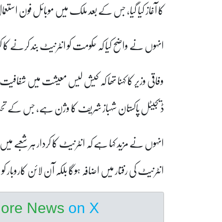
کا آغاز کیا گیا، جس کے بعد ملک میں موبائل فون استع
انہوں نے واضح کیا کہ حکومت کو انٹرنیٹ بند کرنے کا 
وفاقی وزیر کا کہنا تھا کہ کیش لیس معیشت میں شفاف
ڈیجیٹل پاکستان شہباز شریف کا وژن ہے، جس کے تحت
انہوں نے مزید کہا ہے کہ انٹرنیٹ کا کردار ہر شعبے 
انٹرنیٹ کی رفتار میں اضافہ ہوگا بلکہ آن لائن کاروبار 
hore News
on X