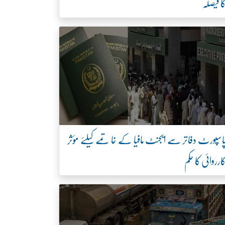
ا فیصلہ
اسپورٹ دفاتر سے ایجنٹ مافیا کے خاتمے کیلئے مؤثر
ارروائی کا حکم