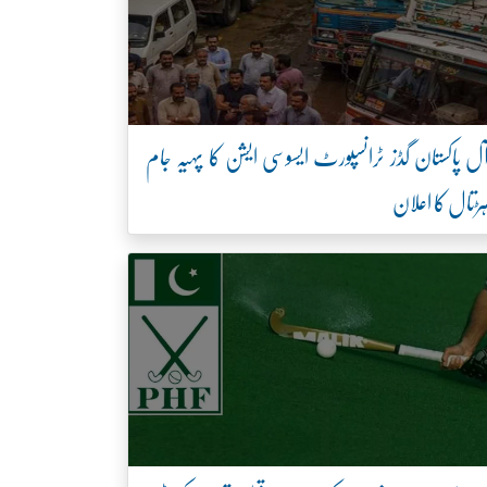
ل پاکستان گڈز ٹرانسپورٹ ایسوسی ایشن کا پہیہ جام
ڑتال کا اعلان