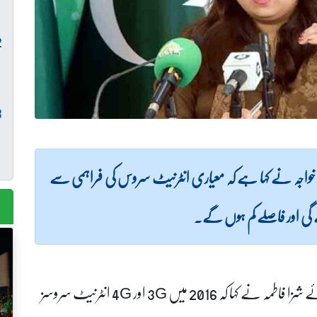
فاطمہ خواجہ نے کہا ہے کہ معیاری انٹرنیٹ سروس کی فراہمی سے
 گی اور فاصلے کم ہوں گے۔
یورپی یونین پاکستان بزنس فورم سے خطاب کرتے ہوئے شزا فاطمہ نے کہا کہ 2016 میں 3G اور 4G انٹرنیٹ سروسز