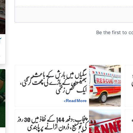
آ
ہ
سگیاں میں بارش کے باعث
بھینسوں کے باڑے کی چھت گرگئی،
ایک شخص زخمی
>
Read More
پنجاب:دفعہ 144 کے نفاذ میں 30 روز
کی توسیع، ڈرون اُڑانے پر پابندی