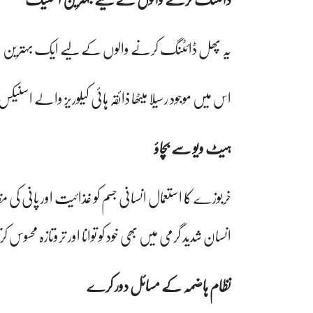
یہ پھل ڈائٹنگ کرنے والوں کے لیے ایک بہترین 
اس میں موجود رسیلا میٹھا ذائقہ ہائی کیلوریز والے اس
ہیٹ ویو سے بچاؤ
خربوزے کا استعمال انسانی جسم کو غذائیت اور پانی کی
انسان شدید گرمی میں بھی خود کو توانا اور تروتازہ محسوس ک
نظام ہاضمہ کے مسائل دور کرے