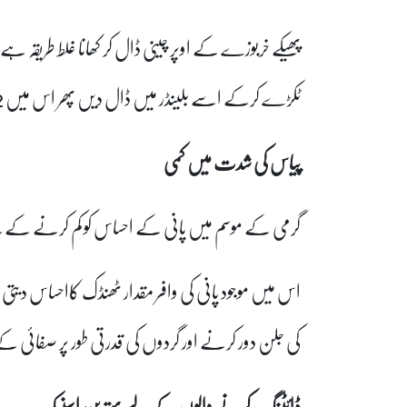
پھیکے خربوزے کے اوپر چینی ڈال کر کھانا غلط طریقہ
ٹکڑے کرکے اسے بلینڈر میں ڈال دیں پھر اس میں 2 سے 3 کجھور، اور دھنیا ڈال دیں اور اچھی طرح بلینڈ کرلیں۔
پیاس کی شدت میں کمی
گرمی کے موسم میں پانی کے احساس کو کم کرنے کے ل
اس میں موجود پانی کی وافر مقدار ٹھنڈک کااحساس دی
کی جلن دور کرنے اور گردوں کی قدرتی طور پر صفائی کے 
ڈائٹنگ کرنے والوں کے لیے بہترین اسنیک