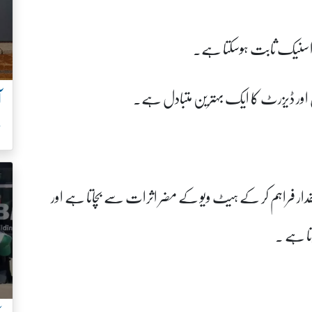
اسنیک ثابت ہوسکتا ہے۔
نیکس اور ڈیزرٹ کا ایک بہترین متبادل ہے۔
آ
س
 مقدار فراہم کر کے ہیٹ ویو کے مضر اثرات سے بچاتا ہے اور
رتا ہے ۔