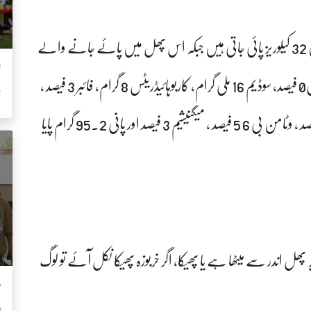
غذائی ماہرین کے مطابق خربوزہ کی 100 گرام مقدار میں 32 کیلوریز پائی جاتی ہیں جبکہ اس پھل میں پائے جانے والے
’
وٹامنز اور منرلز کے لحاظ سے فیٹ صفر فیصد، کولیسٹرول0 فیصد، سوڈیم 16 ملی گرام، کاربوہائیڈریٹس 8 گرام، فائبر 3 فیصد ،
ش
پروٹین 1 فیصد، وٹامن اے 67 فیصد، وٹامن سی 61 فیصد ، وٹامن بی 6 5 فیصد ، میگنیشیم 3 فیصد اور پانی 95.2 گرام پایا
پھل اندر سے میٹھا ہے یا پھیکا، اگر خربوزہ پھیکا نکل آئے تو لوگ
م