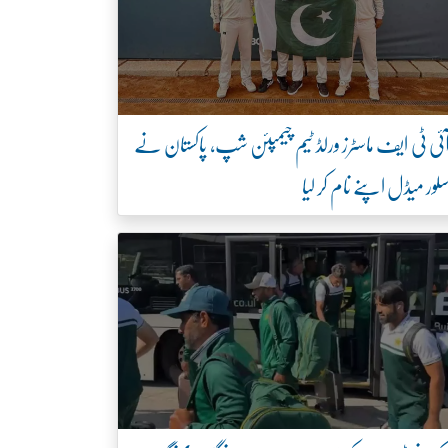
ئی ٹی ایف ماسٹرز ورلڈ ٹیم چیمپئن شپ، پاکستان نے
لور میڈل اپنے نام کر لیا