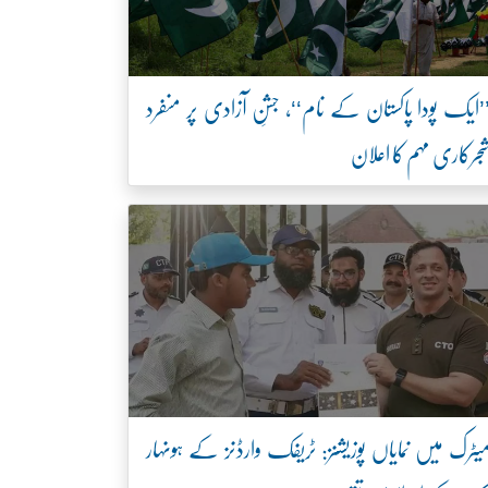
’ایک پودا پاکستان کے نام‘‘، جشنِ آزادی پر منفرد
جرکاری مہم کا اعلان
یٹرک میں نمایاں پوزیشنز: ٹریفک وارڈنز کے ہونہار