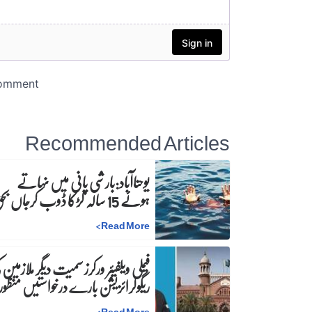
Recommended Articles
یوحناآباد:بارشی پانی میں نہاتے
ہوئے 15 سالہ لڑکا ڈوب کرجاں بحق
>
Read More
فیملی ویلفیئر ورکرز سمیت دیگر ملازمین 
ریگولرائزیشن بارے درخواستیں منظور
>
Read More