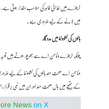
خربوزے میں غذائی فائبر کی مناسب مقدار ہوتی ہے، غذ
میں لانے کے لیے ضروری ہے۔
بالوں کی نشوونما میں مددگار
چونکہ خربوزے وٹامن اے سے بھرپور ہوتے ہیں تو یہ با
وٹامن اے صحت مند بالوں کی نشوونما کے لیے ضرو
کے نتیجے میں بال صحت مند اور ان میں نمی برقرار 
hore News
on X