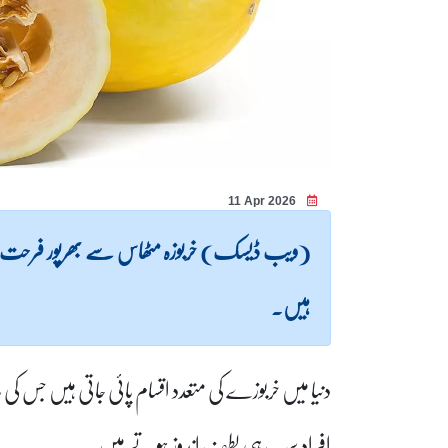
11 Apr 2026
(ویب ڈیسک) خربوزہ مٹھاس سے بھرپور فرحت
ہیں۔
دنیا میں خربوزے کی متعدد اقسام پائی جاتی ہیں جس 
افراد سب ہی لطف اندوز ہوتے ہیں۔