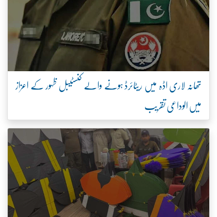
تھانہ لاری اڈہ میں ریٹائرڈ ہونے والے کنسٹیبل ظہور کے اعزاز
میں الوداعی تقریب