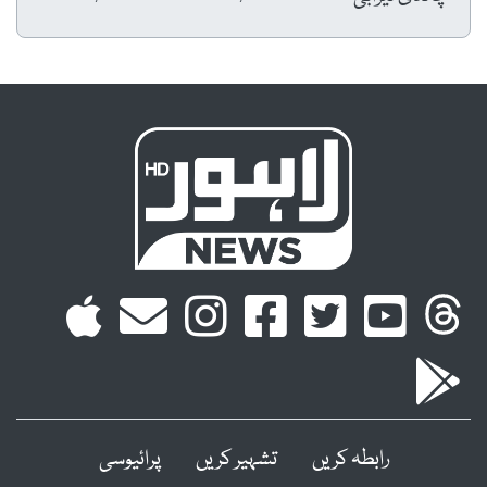
رابطہ کریں
تشہیر کریں
پرائیوسی