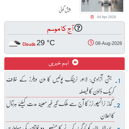
پیش گوئی
04 Apr 2026
آج کا موسم
29 °C
Clouds
08-Aug-2026
اہم خبریں
جشنِ آزادی: لاہور ٹریفک پولیس کا ون ویلرز کے خلاف
کریک ڈاؤن کا فیصلہ
گڈز ٹرانسپورٹرز کا آج سے ملک گیر غیر معینہ مدت کیلئے ہڑتال
کا اعلان
عبداللہ طاہر کو ٹارگٹ کرنے کا منصوبہ دو خواتین کی معاونت