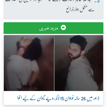
سے مکمل ہوا، ذرائع
مزید خبریں
لاہور میں 26 سالہ نوجوان 15 لاکھ روپے تاوان کے لیے اغوا