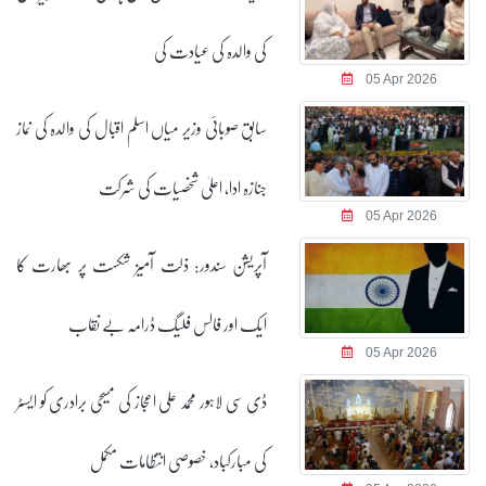
کی والدہ کی عیادت کی
05 Apr 2026
سابق صوبائی وزیر میاں اسلم اقبال کی والدہ کی نماز
جنازہ ادا، اعلیٰ شخصیات کی شرکت
05 Apr 2026
آپریشن سندور: ذلت آمیز شکست پر بھارت کا
ایک اور فالس فلیگ ڈرامہ بے نقاب
05 Apr 2026
ڈی سی لاہور محمد علی اعجاز کی مسیحی برادری کو ایسٹر
کی مبارکباد، خصوصی انتظامات مکمل