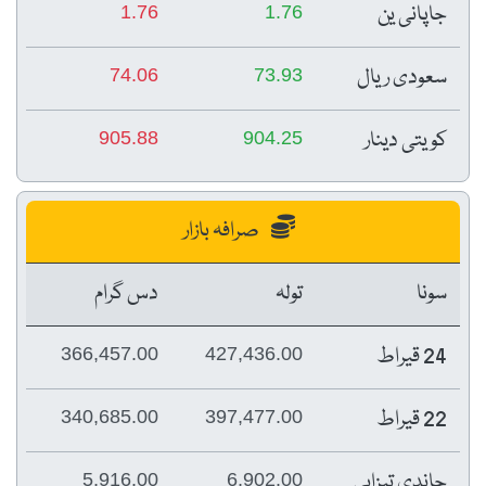
جاپانی ین
1.76
1.76
سعودی ریال
74.06
73.93
کویتی دینار
905.88
904.25
صرافہ بازار
سونا
تولہ
دس گرام
24 قیراط
366,457.00
427,436.00
22 قیراط
340,685.00
397,477.00
چاندی تیزابی
5,916.00
6,902.00