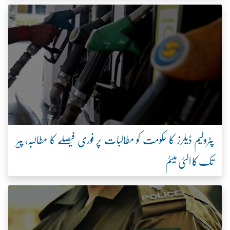
پٹرولیم ڈیلرز کا حکومت کو مطالبات پر فوری فیصلے کا مطالبہ، پیر
تک کا الٹی میٹم