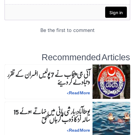
Recommended Articles
آئی جی پنجاب نے 7 پولیس افسران کے تقرر
و تبادلے کر دیئے
>
Read More
یوحناآباد:بارشی پانی میں نہاتے ہوئے 15
سالہ لڑکا ڈوب کرجاں بحق
>
Read More