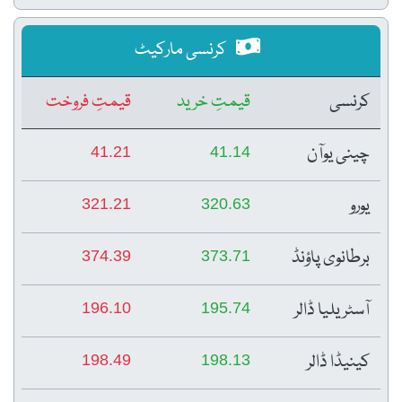
کرنسی مارکیٹ
کرنسی
قیمتِ خرید
قیمتِ فروخت
چینی یوآن
41.21
41.14
یورو
321.21
320.63
برطانوی پاؤنڈ
374.39
373.71
آسٹریلیا ڈالر
196.10
195.74
کینیڈا ڈالر
198.49
198.13