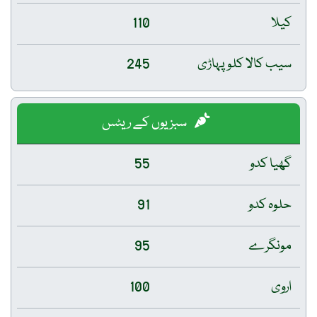
کیلا
110
سیب کالا کلو پہاڑی
245
سبزیوں کے ریٹس
گھیا کدو
55
حلوہ کدو
91
مونگرے
95
اروی
100