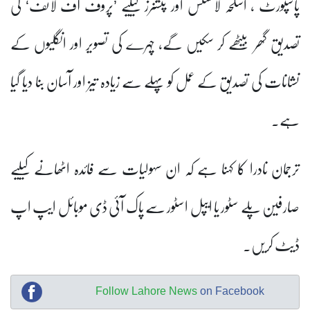
پاسپورٹ ، اسلحہ لائسنس اور پنشنرز کیلیے ’پروف آف لائف‘ کی
تصدیق گھر بیٹھے کر سکیں گے، چہرے کی تصویر اور انگلیوں کے
نشانات کی تصدیق کے عمل کو پہلے سے زیادہ تیز اور آسان بنا دیا گیا
ہے۔
ترجمان نادرا کا کہنا ہے کہ ان سہولیات سے فائدہ اٹھانے کیلیے
صارفین پلے سٹور یا ایپل اسٹور سے پاک آئی ڈی موبائل ایپ اپ
ڈیٹ کریں۔
Follow Lahore News
on Facebook