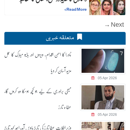
>
Read More
Next →
متعلقہ خبریں
نادرا کا احسن اقدام، ویزوں اور بائیو میٹرک کا عمل
مزید آسان کر دیا
05 Apr 2026
مسیحی برادری کے لیے جو کچھ ہوسکا وہ کروں گا،
عطاء تارڑ
05 Apr 2026
وزیر اطلات عطا تارڑ کی تاج ہاوس آمد، احمد کبیر تاج