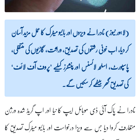
(لاہور نیوز) نادرا نے ویزوں اور بائیو میٹرک کا عمل مزید آسان
کر دیا، اب خونی رشتوں کی تصدیق، وراثت، گاڑیوں کی منتقلی،
پاسپورٹ، اسلحہ لائسنس اور پنشنرز کیلیے ’پروف آف لائف‘
کی تصدیق گھر بیٹھے کر سکیں گے۔
نادرا نے پاک آئی ڈی موبائل ایپ کا نیا اور اپ گریڈ شدہ ورژن
متعارف کروا دیا جس سے ویزا درخواست اور بائیو میٹرک تصدیق کا