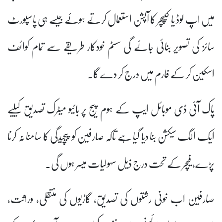
میں اپ لوڈ یا کیپچر کا آپشن استعمال کرتے ہوئے جیسے ہی پاسپورٹ
سائز کی تصویر بنائی جائے گی سسٹم خودکار طریقے سے تمام کوائف
اسکین کر کے فارم میں درج کر دے گا۔
پاک آئی ڈی موبائل ایپ کے ہوم پیج پر بائیو میٹرک تصدیق کیلیے
ایک الگ سیکشن بنا دیا گیا ہے تاکہ صارفین کو پیچیدگی کا سامنا نہ کرنا
پڑے، فیچر کے تحت درج ذیل سہولیات میسر ہوں گی۔
صارفین اب خونی رشتوں کی تصدیق، گاڑیوں کی منتقلی، وراثت،