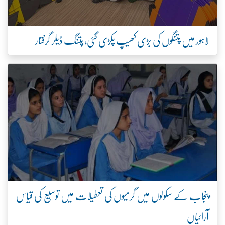
لاہور میں پتنگوں کی بڑی کھیپ پکڑی گئی، پتنگ ڈیلر گرفتار
پنجاب کے سکولوں میں گرمیوں کی تعطیلات میں توسیع کی قیاس
آرائیاں