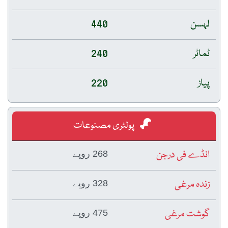
لہسن
440
ٹماٹر
240
پیاز
220
پولٹری مصنوعات
انڈے فی درجن
268 روپے
زندہ مرغی
328 روپے
گوشت مرغی
475 روپے