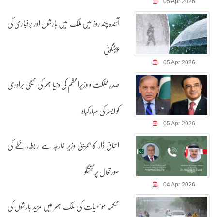
05 Apr 2026
آئندہ چند روز میں ملک میں بارشوں اور برفباری کی
پیشگوئی
05 Apr 2026
صدرِ مملکت و وزیراعظم کی دنیا بھر کی مسیحی برادری
کو ایسٹر کی مبارکباد
05 Apr 2026
اسحاق ڈار کا بحرینی وزیر خارجہ سے رابطہ، خطے کی
صورتحال پر گفتگو
04 Apr 2026
محکمہ موسمیات کی ملک بھر میں مزید بارشوں کی