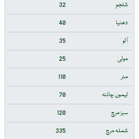
شلجم
32
دھنیا
40
آلو
35
مولی
25
مٹر
110
لیموں چائنہ
70
سبز مرچ
120
شملہ مرچ
335