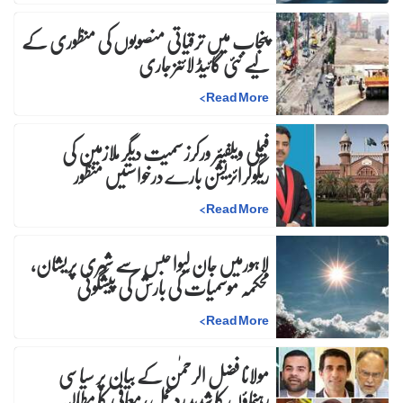
پنجاب میں ترقیاتی منصوبوں کی منظوری کے
لیے نئی گائیڈ لائنز جاری
>
Read More
فیملی ویلفیئر ورکرز سمیت دیگر ملازمین کی
ریگولرائزیشن بارے درخواستیں منظور
>
Read More
لاہورمیں جان لیوا حبس سے شہری پریشان،
محکمہ موسمیات کی بارش کی پیشگوئی
>
Read More
مولانا فضل الرحمٰن کے بیان پر سیاسی
رہنماؤں کا شدید ردعمل، معافی کا مطالبہ