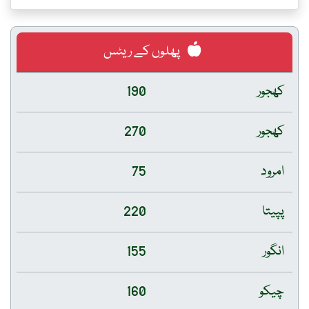
پھلوں کے ریٹس
کھجور
190
کھجور
270
امرود
75
پپیتا
220
انگور
155
چیکو
160