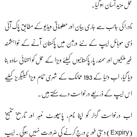
عمل مزید آسان ہو گیا۔
نادرا کی جانب سے جاری بیان اور معلوماتی ویڈیو کے مطابق پاک آئی
ڈی موبائل ایپ کے نئے ورژن میں پاکستان آنے کے خواہشمند
غیر ملکیوں اور سمندر پار پاکستانیوں کیلئے ویزا کے عمل کو انتہائی سادہ بنا
دیا گیا، اب دنیا کے 193 ممالک کے شہری تمام ویزا کیٹیگریز کیلیے
اس ایپ کے ذریعے درخواست دے سکتے ہیں۔
اب درخواست گزار کو اپنا نام، پاسپورٹ نمبر اور تاریخ تنسیخ
(Expiry) دستی طور پر درج کرنے کی ضرورت نہیں ہوگی۔ ایپ