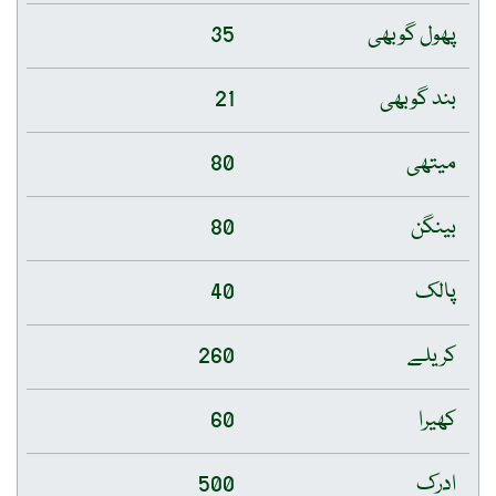
پھول گوبھی
35
بند گوبھی
21
میتھی
80
بینگن
80
پالک
40
کریلے
260
کھیرا
60
ادرک
500