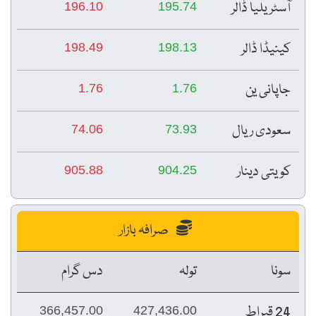
آسٹریلیا ڈالر
196.10
195.74
کینیڈا ڈالر
198.49
198.13
جاپانی ین
1.76
1.76
سعودی ریال
74.06
73.93
کویتی دینار
905.88
904.25
صرافہ بازار
سونا
تولہ
دس گرام
24 قیراط
366,457.00
427,436.00