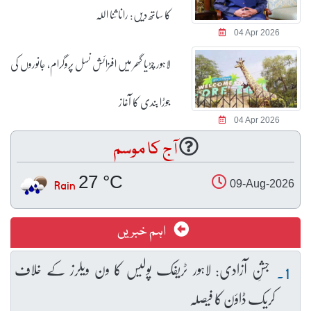
کا ساتھ دیں: رانا ثنا اللہ
04 Apr 2026
لاہور چڑیا گھر میں افزائش نسل پروگرام، جانوروں کی
جوڑا بندی کا آغاز
04 Apr 2026
آج کا موسم
27 °C
Rain
09-Aug-2026
اہم خبریں
جشنِ آزادی: لاہور ٹریفک پولیس کا ون ویلرز کے خلاف
کریک ڈاؤن کا فیصلہ