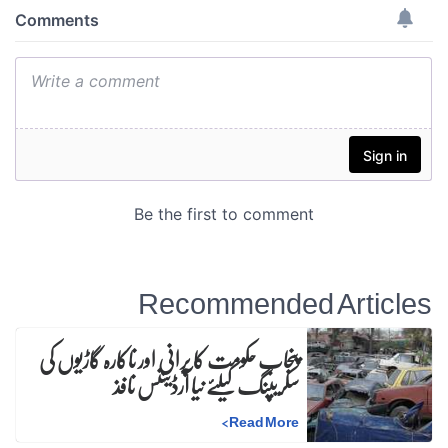
Recommended Articles
پنجاب حکومت کا پرانی اور ناکارہ گاڑیوں کی
سکریپنگ کیلئے نیا آرڈیننس نافذ
>
Read More