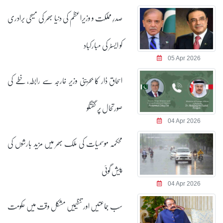
صدرِ مملکت و وزیراعظم کی دنیا بھر کی مسیحی برادری
کو ایسٹر کی مبارکباد
05 Apr 2026
اسحاق ڈار کا بحرینی وزیر خارجہ سے رابطہ، خطے کی
صورتحال پر گفتگو
04 Apr 2026
محکمہ موسمیات کی ملک بھر میں مزید بارشوں کی
پیش گوئی
04 Apr 2026
سب جماعتیں اور تنظیمیں مشکل وقت میں حکومت