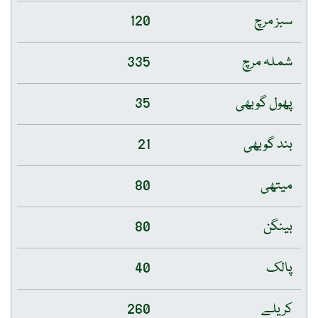
سبز مرچ
120
شملہ مرچ
335
پھول گوبھی
35
بند گوبھی
21
میتھی
80
بینگن
80
پالک
40
کریلے
260