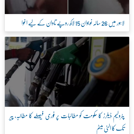
لاہور میں 26 سالہ نوجوان 15 لاکھ روپے تاوان کے لیے اغوا
پٹرولیم ڈیلرز کا حکومت کو مطالبات پر فوری فیصلے کا مطالبہ، پیر
تک کا الٹی میٹم