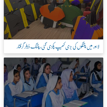
لاہور میں پتنگوں کی بڑی کھیپ پکڑی گئی، پتنگ ڈیلر گرفتار