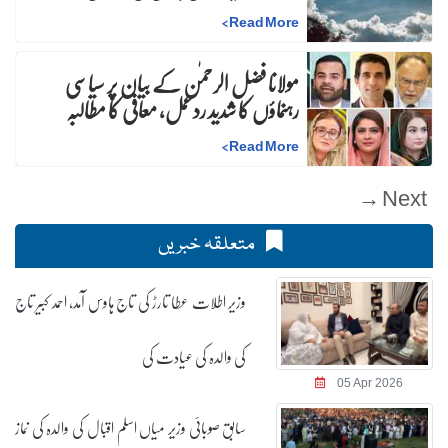
>
Read More
مولانا فضل الرحمٰن کے بیان پر سیاسی
رہنماؤں کا شدید ردعمل، معافی کا مطالبہ
>
Read More
Next →
متعلقہ خبریں
وزیر اطلات عطا تارڑ کی تاج ہاوس آمد، احمد کبیر تاج
کی والدہ کی عیادت کی
05 Apr 2026
سابق صوبائی وزیر میاں اسلم اقبال کی والدہ کی نماز