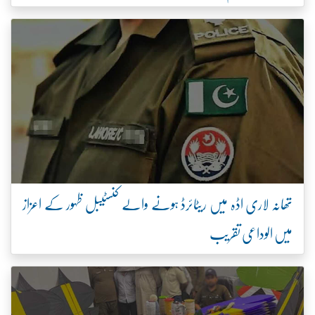
تھانہ لاری اڈہ میں ریٹائرڈ ہونے والے کنسٹیبل ظہور کے اعزاز
میں الوداعی تقریب