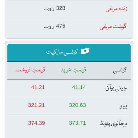
زندہ مرغی
328 روپے
گوشت مرغی
475 روپے
کرنسی مارکیٹ
کرنسی
قیمتِ خرید
قیمتِ فروخت
چینی یوآن
41.21
41.14
یورو
321.21
320.63
برطانوی پاؤنڈ
374.39
373.71