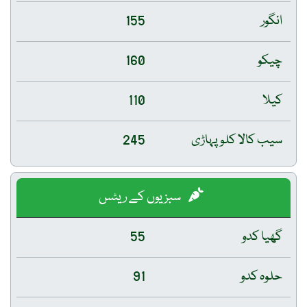
انگور
155
چیکو
160
کیلا
110
سیب کالا کلو پہاڑی
245
سبزیوں کے ریٹس
گھیا کدو
55
حلوہ کدو
91