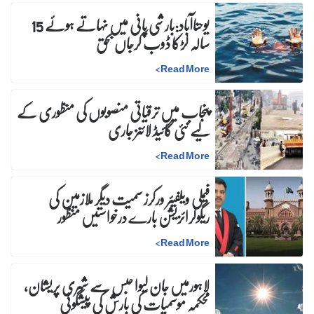
یوحناآباد:بارشی پانی میں نہاتے ہوئے 15
سالہ لڑکا ڈوب کرجاں بحق
>
Read More
پنجاب میں ترقیاتی منصوبوں کی منظوری کے
لیے نئی گائیڈ لائنز جاری
>
Read More
فیملی ویلفیئر ورکرز سمیت دیگر ملازمین کی
ریگولرائزیشن بارے درخواستیں منظور
>
Read More
لاہورمیں جان لیوا حبس سے شہری پریشان،
محکمہ موسمیات کی بارش کی پیشگوئی