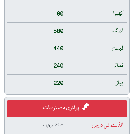
کھیرا
60
ادرک
500
لہسن
440
ٹماٹر
240
پیاز
220
پولٹری مصنوعات
انڈے فی درجن
268 روپے