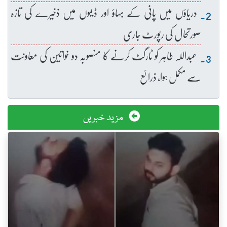
دریاؤں میں پانی کے بہاؤ اور ڈیموں میں ذخیرے کی تازہ
صورتحال کی رپورٹ جاری
عبداللہ طاہر کو ٹارگٹ کرنے کا منصوبہ دو خواتین کی معاونت
سے مکمل ہوا، ذرائع
مزید خبریں