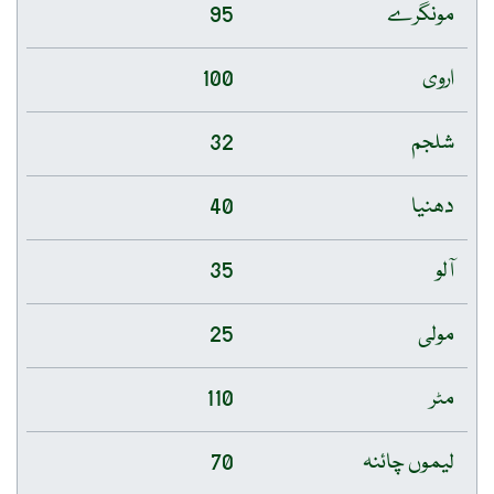
مونگرے
95
اروی
100
شلجم
32
دھنیا
40
آلو
35
مولی
25
مٹر
110
لیموں چائنہ
70