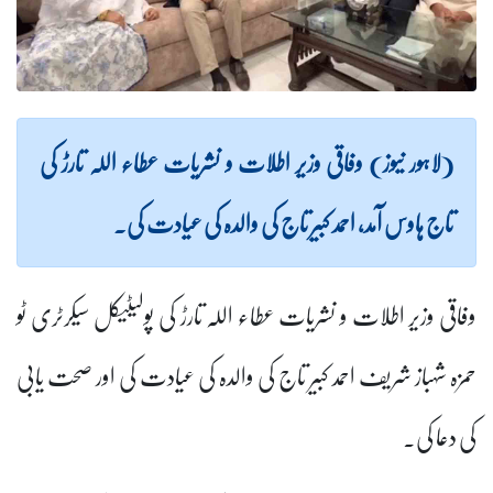
(لاہور نیوز) وفاقی وزیر اطلات و نشریات عطاء اللہ تارڑ کی
تاج ہاوس آمد، احمد کبیر تاج کی والدہ کی عیادت کی۔
وفاقی وزیر اطلات و نشریات عطاء اللہ تارڑ کی پولیٹیکل سیکرٹری ٹو
حمزہ شہباز شریف احمد کبیر تاج کی والدہ کی عیادت کی اور صحت یابی
کی دعا کی۔