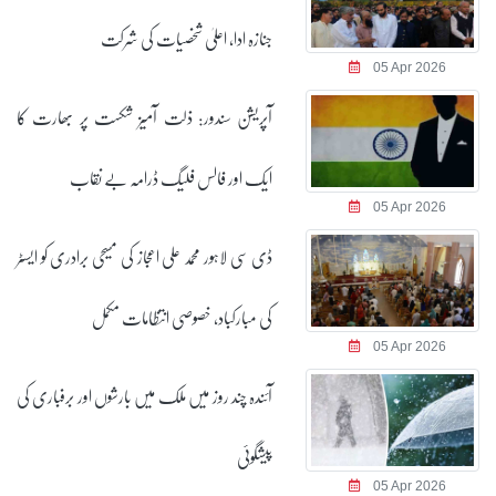
جنازہ ادا، اعلیٰ شخصیات کی شرکت
05 Apr 2026
آپریشن سندور: ذلت آمیز شکست پر بھارت کا
ایک اور فالس فلیگ ڈرامہ بے نقاب
05 Apr 2026
ڈی سی لاہور محمد علی اعجاز کی مسیحی برادری کو ایسٹر
کی مبارکباد، خصوصی انتظامات مکمل
05 Apr 2026
آئندہ چند روز میں ملک میں بارشوں اور برفباری کی
پیشگوئی
05 Apr 2026