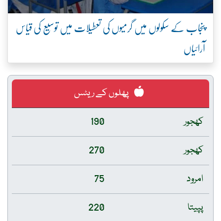
پنجاب کے سکولوں میں گرمیوں کی تعطیلات میں توسیع کی قیاس
آرائیاں
پھلوں کے ریٹس
کھجور
190
کھجور
270
امرود
75
پپیتا
220