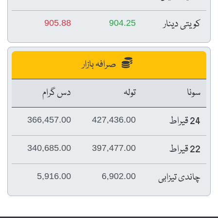
کویتی دینار
905.88
904.25
صرافہ بازار
سونا
تولہ
دس گرام
24 قیراط
366,457.00
427,436.00
22 قیراط
340,685.00
397,477.00
چاندی تیزابی
5,916.00
6,902.00