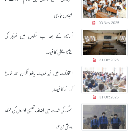
شیڈول جاری
03 Nov 2025
اُساتذہ کے بعد اب سکولوں میں فرنیچر کی
ریشنلائزیشن کا فیصلہ
31 Oct 2025
امتحانات میں غیر تربیت یافتہ نگران عملہ فارغ
کرنے کا فیصلہ
31 Oct 2025
سموگ کی شدت میں اضافہ، تعلیمی اداروں کی ممکنہ
بندش زیرغور