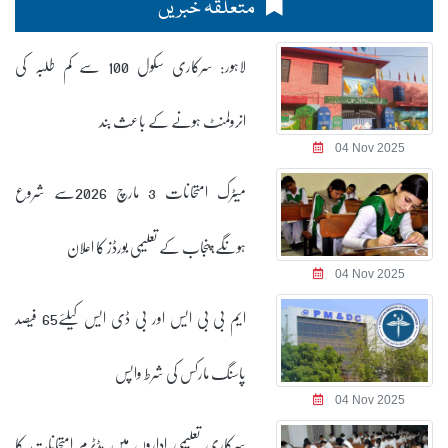
متعلقہ خبریں
لاہور: سرکاری سکول 100 سے کم طلبہ کی
انرولمنٹ ہونے کے باعث بند
04 Nov 2025
میٹرک امتحانات 3 مارچ 2026سے شروع
ہونگے،پنجاب کے تعلیمی بورڈز کا اعلان
04 Nov 2025
ایم بی بی ایس اور بی ڈی ایس کیلئے65 فیصد
پاسنگ مارکس کی شرط واپس
04 Nov 2025
سرکاری تعلیمی اداروں میں مڈٹرم امتحانات کا