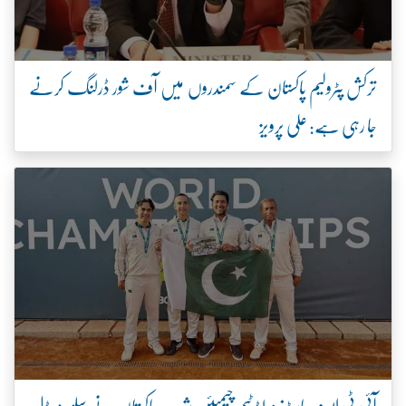
ترکش پٹرولیم پاکستان کے سمندروں میں آف شور ڈرلنگ کرنے
جا رہی ہے: علی پرویز
آئی ٹی ایف ماسٹرز ورلڈ ٹیم چیمپئن شپ، پاکستان نے سلور میڈل