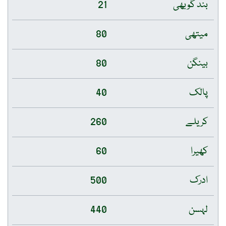
بند گوبھی
21
میتھی
80
بینگن
80
پالک
40
کریلے
260
کھیرا
60
ادرک
500
لہسن
440