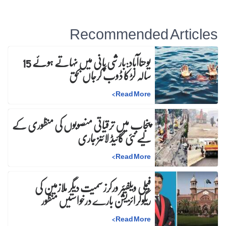
Recommended Articles
یوحناآباد:بارشی پانی میں نہاتے ہوئے 15
سالہ لڑکا ڈوب کرجاں بحق
>
Read More
پنجاب میں ترقیاتی منصوبوں کی منظوری کے
لیے نئی گائیڈ لائنز جاری
>
Read More
فیملی ویلفیئر ورکرز سمیت دیگر ملازمین کی
ریگولرائزیشن بارے درخواستیں منظور
>
Read More