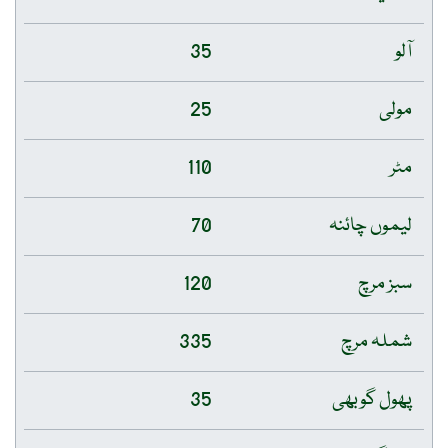
آلو
35
مولی
25
مٹر
110
لیموں چائنہ
70
سبز مرچ
120
شملہ مرچ
335
پھول گوبھی
35