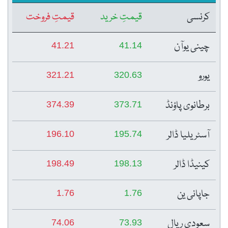
کرنسی
قیمتِ خرید
قیمتِ فروخت
چینی یوآن
41.21
41.14
یورو
321.21
320.63
برطانوی پاؤنڈ
374.39
373.71
آسٹریلیا ڈالر
196.10
195.74
کینیڈا ڈالر
198.49
198.13
جاپانی ین
1.76
1.76
سعودی ریال
74.06
73.93