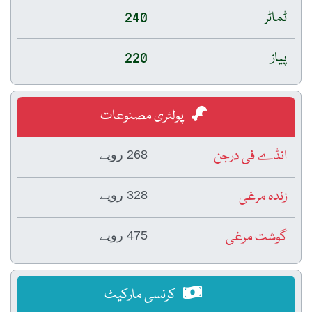
ٹماٹر
240
پیاز
220
پولٹری مصنوعات
انڈے فی درجن
268 روپے
زندہ مرغی
328 روپے
گوشت مرغی
475 روپے
کرنسی مارکیٹ