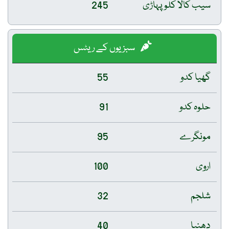
سیب کالا کلو پہاڑی
245
سبزیوں کے ریٹس
گھیا کدو
55
حلوہ کدو
91
مونگرے
95
اروی
100
شلجم
32
دھنیا
40