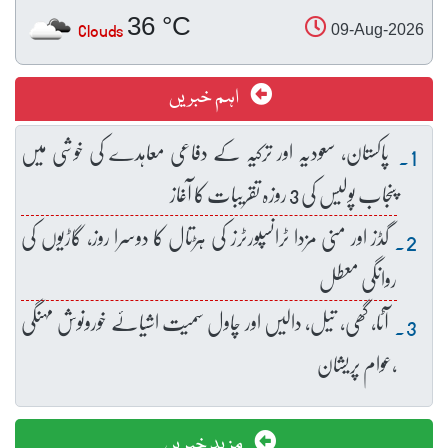
36 °C
Clouds
09-Aug-2026
اہم خبریں
پاکستان، سعودیہ اور ترکیہ کے دفاعی معاہدے کی خوشی میں
پنجاب پولیس کی 3 روزہ تقریبات کا آغاز
گڈز اور منی مزدا ٹرانسپورٹرز کی ہڑتال کا دوسرا روز، گاڑیوں کی
روانگی معطل
آٹا، گھی، تیل، دالیں اور چاول سمیت اشیائے خورونوش مہنگی
،عوام پریشان
مزید خبریں