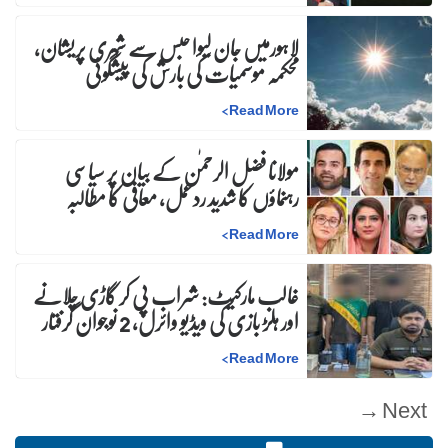
لاہورمیں جان لیوا حبس سے شہری پریشان،
محکمہ موسمیات کی بارش کی پیشگوئی
>
Read More
مولانا فضل الرحمٰن کے بیان پر سیاسی
رہنماؤں کا شدید ردعمل، معافی کا مطالبہ
>
Read More
غالب مارکیٹ: شراب پی کر گاڑی چلانے
اور ہلڑ بازی کی ویڈیو وائرل، 2 نوجوان گرفتار
>
Read More
Next →