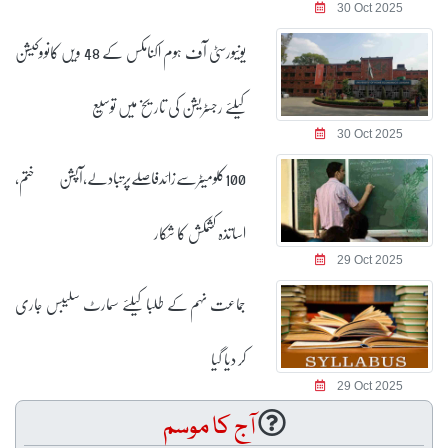
30 Oct 2025
یونیورسٹی آف ہوم اکنامکس کے 48 ویں کانووکیشن
کیلئے رجسٹریشن کی تاریخ میں توسیع
30 Oct 2025
100کلومیٹرسےزائدفاصلےپرتبادلے،آپشن ختم،
اساتذہ کشمکش کا شکار
29 Oct 2025
جماعت نہم کے طلبا کیلئے سمارٹ سلیبس جاری
کر دیا گیا
29 Oct 2025
آج کا موسم