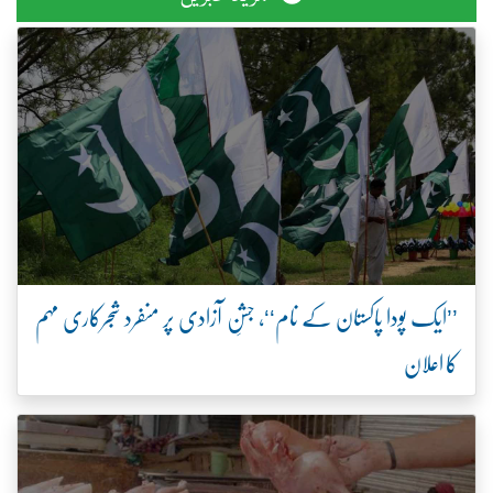
’’ایک پودا پاکستان کے نام‘‘، جشنِ آزادی پر منفرد شجرکاری مہم
کا اعلان