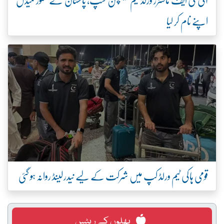
اپنے نام کر لیا
قومی ہاکی ٹیم ورلڈ کپ میں شرکت کے لیے نیدرلینڈ روانہ ہو گئی
پھلوں کے ریٹس