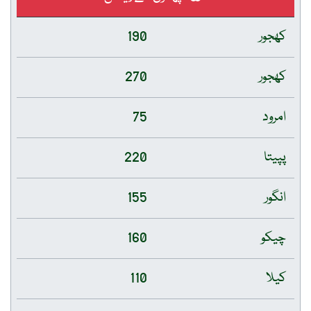
کھجور
190
کھجور
270
امرود
75
پپیتا
220
انگور
155
چیکو
160
کیلا
110