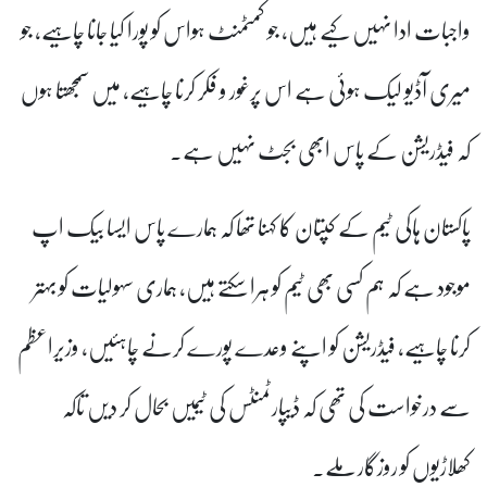
واجبات ادا نہیں کیے ہیں، جو کمٹمنٹ ہواس کو پورا کیا جانا چاہیے، جو
میری آڈیو لیک ہوئی ہے اس پرغور و فکر کرنا چاہیے، میں سمجھتا ہوں
کہ فیڈریشن کے پاس ابھی بجٹ نہیں ہے۔
پاکستان ہاکی ٹیم کے کپتان کا کہنا تھا کہ ہمارے پاس ایسا بیک اپ
موجود ہے کہ ہم کسی بھی ٹیم کو ہرا سکتے ہیں، ہماری سہولیات کو بہتر
کرنا چاہیے، فیڈریشن کو اپنے وعدے پورے کرنے چاہئیں، وزیراعظم
سے درخواست کی تھی کہ ڈیپارٹمنٹس کی ٹیمیں بحال کر دیں تاکہ
کھلاڑیوں کو روزگار ملے۔