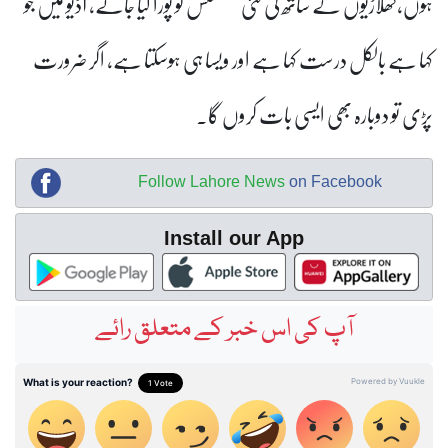
ہوں،کھلاڑیوں کے ساتھ کی گئی کمٹمنٹس کو پورا کیا جائے، آڈیو میں جو
کہا ہے بالکل درست کہا ہے اور ویسا ہی ہوسکتا ہے، اگر ضرورت
پڑی تو دوبارہ بھی ایسی بات کروں گا۔
Follow Lahore News
on Facebook
Install our App
آپ کی اس خبر کے متعلق رائے