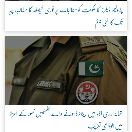
پٹرولیم ڈیلرز کا حکومت کو مطالبات پر فوری فیصلے کا مطالبہ، پیر
تک کا الٹی میٹم
تھانہ لاری اڈہ میں ریٹائرڈ ہونے والے کنسٹیبل ظہور کے اعزاز
میں الوداعی تقریب