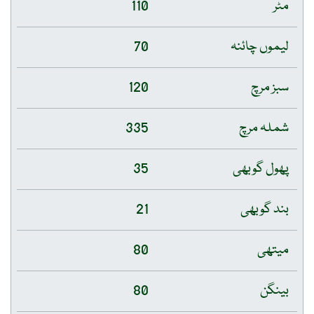
مٹر
110
لیموں چائنہ
70
سبز مرچ
120
شملہ مرچ
335
پھول گوبھی
35
بند گوبھی
21
میتھی
80
بینگن
80