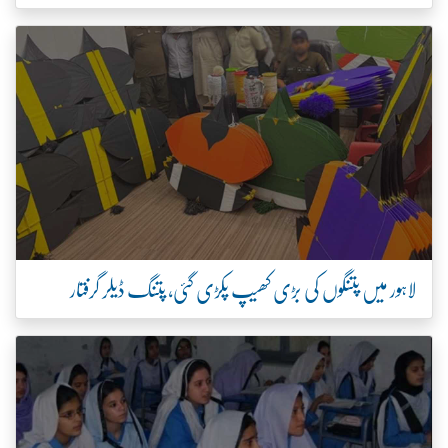
لاہور میں پتنگوں کی بڑی کھیپ پکڑی گئی، پتنگ ڈیلر گرفتار