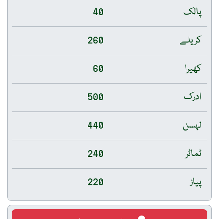
پالک
40
کریلے
260
کھیرا
60
ادرک
500
لہسن
440
ٹماٹر
240
پیاز
220