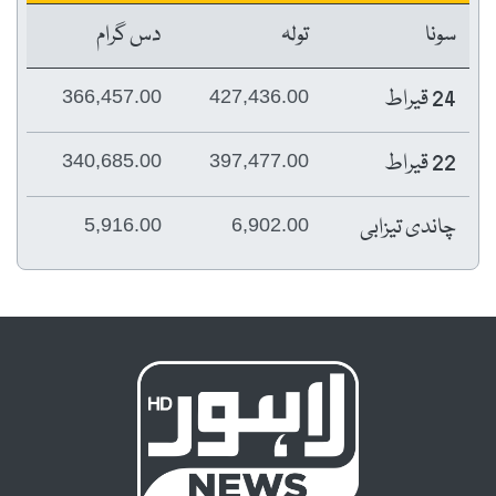
سونا
تولہ
دس گرام
24 قیراط
366,457.00
427,436.00
22 قیراط
340,685.00
397,477.00
چاندی تیزابی
5,916.00
6,902.00