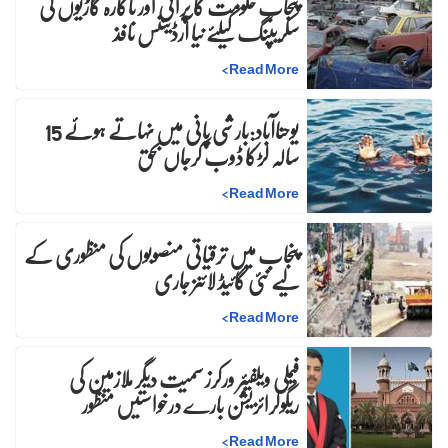
پنجاب حکومت کا پرانی اور ناکارہ گاڑیوں کی
سکریپنگ کیلئے نیا آرڈیننس نافذ
>
Read More
یوحناآباد:بارشی پانی میں نہاتے ہوئے 15
سالہ لڑکا ڈوب کرجاں بحق
>
Read More
پنجاب میں ترقیاتی منصوبوں کی منظوری کے
لیے نئی گائیڈ لائنز جاری
>
Read More
فیملی ویلفیئر ورکرز سمیت دیگر ملازمین کی
ریگولرائزیشن بارے درخواستیں منظور
>
Read More