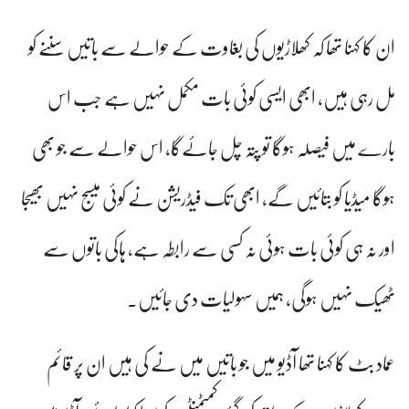
ان کا کہنا تھا کہ کھلاڑیوں کی بغاوت کے حوالے سے باتیں سننے کو
مل رہی ہیں، ابھی ایسی کوئی بات مکمل نہیں ہے جب اس
بارے میں فیصلہ ہوگا تو پتہ چل جائےگا، اس حوالے سے جو بھی
ہوگا میڈیا کو بتائیں گے، ابھی تک فیڈریشن نے کوئی میسج نہیں بھیجا
اور نہ ہی کوئی بات ہوئی نہ کسی سے رابطہ ہے، ہاکی باتوں سے
ٹھیک نہیں ہوگی، ہمیں سہولیات دی جائیں۔
عماد بٹ کا کہنا تھا آڈیو میں جو باتیں میں نے کی ہیں ان پر قائم