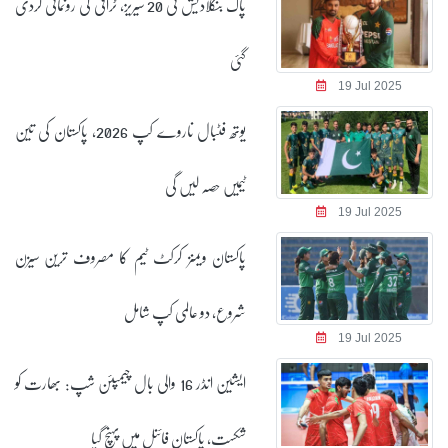
پاک بنگلادیش ٹی 20 سیریز، ٹرافی کی رونمائی کردی
گئی
19 Jul 2025
یوتھ فٹبال ناروے کپ 2026، پاکستان کی تین
ٹیمیں حصہ لیں گی
19 Jul 2025
پاکستان ویمنز کرکٹ ٹیم کا مصروف ترین سیزن
شروع، دو عالمی کپ شامل
19 Jul 2025
ایشین انڈر 16 والی بال چیمپئن شپ: بھارت کو
شکست، پاکستان فائنل میں پہنچ گیا