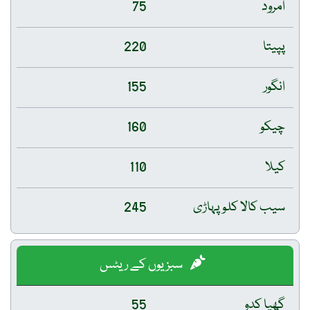
امرود
75
پپیتا
220
انگور
155
چیکو
160
کیلا
110
سیب کالا کلو پہاڑی
245
سبزیوں کے ریٹس
گھیا کدو
55