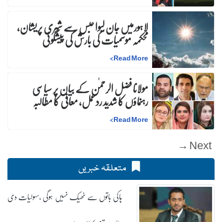
لاہورمیں جان لیوا حبس سے شہری پریشان،
محکمہ موسمیات کی بارش کی پیشگوئی
>
Read More
مولانا فضل الرحمٰن کے بیان پر سیاسی
رہنماؤں کا شدید ردعمل، معافی کا مطالبہ
>
Read More
Next →
متعلقہ خبریں
ہاکی باتوں سے ٹھیک نہیں ہوگی ،سہولیات دی