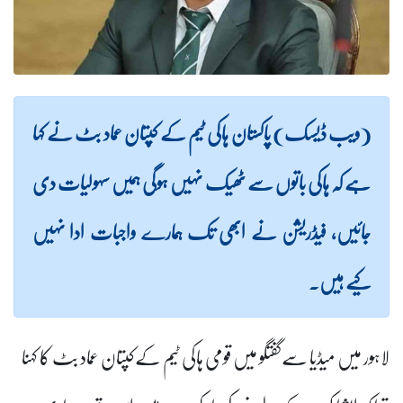
(ویب ڈیسک) پاکستان ہاکی ٹیم کے کپتان عماد بٹ نے کہا
ہے کہ ہاکی باتوں سے ٹھیک نہیں ہوگی ہمیں سہولیات دی
جائیں، فیڈریشن نے ابھی تک ہمارے واجبات ادا نہیں
کیے ہیں۔
لاہور میں میڈیا سےگفتگو میں قومی ہاکی ٹیم کےکپتان عماد بٹ کا کہنا