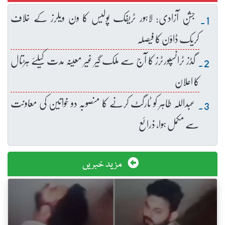
جشنِ آزادی: لاہور ٹریفک پولیس کا ون ویلرز کے خلاف
کریک ڈاؤن کا فیصلہ
گڈز ٹرانسپورٹرز کا آج سے ملک گیر غیر معینہ مدت کیلئے ہڑتال
کا اعلان
عبداللہ طاہر کو ٹارگٹ کرنے کا منصوبہ دو خواتین کی معاونت
سے مکمل ہوا، ذرائع
مزید خبریں