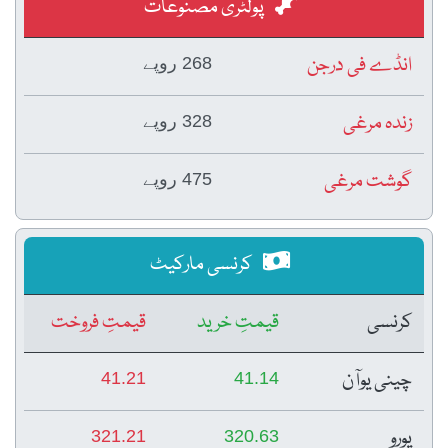
پولٹری مصنوعات
انڈے فی درجن
268 روپے
زندہ مرغی
328 روپے
گوشت مرغی
475 روپے
کرنسی مارکیٹ
کرنسی
قیمتِ خرید
قیمتِ فروخت
چینی یوآن
41.21
41.14
یورو
321.21
320.63