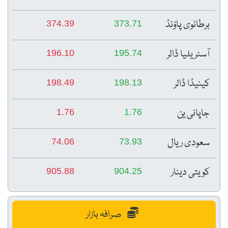
برطانوی پاؤنڈ
374.39
373.71
آسٹریلیا ڈالر
196.10
195.74
کینیڈا ڈالر
198.49
198.13
جاپانی ین
1.76
1.76
سعودی ریال
74.06
73.93
کویتی دینار
905.88
904.25
صرافہ بازار