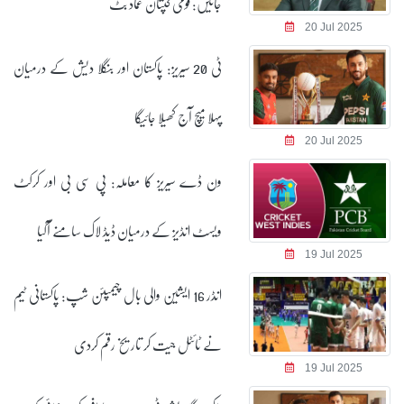
جائیں: قومی کپتان عماد بٹ
20 Jul 2025
ٹی 20 سیریز: پاکستان اور بنگلا دیش کے درمیان
پہلا میچ آج کھیلا جائیگا
20 Jul 2025
ون ڈے سیریز کا معاملہ: پی سی بی اور کرکٹ
ویسٹ انڈیز کے درمیان ڈیڈ لاک سامنے آگیا
19 Jul 2025
انڈر 16 ایشین والی بال چیمپئن شپ: پاکستانی ٹیم
نے ٹائٹل جیت کر تاریخ رقم کردی
19 Jul 2025