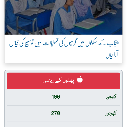
پنجاب کے سکولوں میں گرمیوں کی تعطیلات میں توسیع کی قیاس
آرائیاں
پھلوں کے ریٹس
کھجور
190
کھجور
270