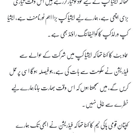
تھا کہ ایشیا کپ کے لیے خود کو تیار کررہے ہیں اس وقت تیاری
بڑی اچھی ہے، ہمارے لیے ایشیا کپ بڑا اہم ٹورنامنٹ ہے، ایشیا
کپ ورلڈکپ کا کوالیفائنگ راؤنڈ بھی ہے۔
عماد بٹ کا کہنا تھا کہ ایشیا کپ میں شرکت کے حوالے سے
فیڈریشن نے حکومت سے بات کی ہے، جو فیصلہ ہوگا اسی پرعمل
کریں گے، میں سمجھتا ہوں کہ اس وقت بھارت جانا ہمارے لیے
خطرے سے خالی نہیں۔
کپتان قومی ہاکی ٹیم کا کہنا تھا کہ فیڈریشن نے ابھی تک ہمارے