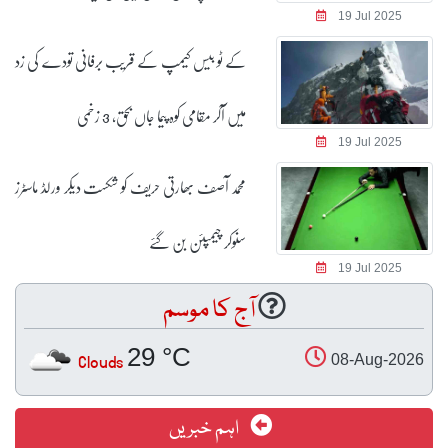
19 Jul 2025
کے ٹو بیس کیمپ کے قریب برفانی تودے کی زد
میں آکر مقامی کوہ پیما جاں بحق، 3 زخمی
19 Jul 2025
محمد آصف بھارتی حریف کو شکست دیکر ورلڈ ماسٹرز
سنوکر چیمپئن بن گئے
19 Jul 2025
آج کا موسم
29 °C
Clouds
08-Aug-2026
اہم خبریں