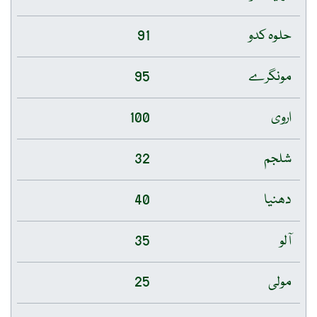
حلوہ کدو
91
مونگرے
95
اروی
100
شلجم
32
دھنیا
40
آلو
35
مولی
25