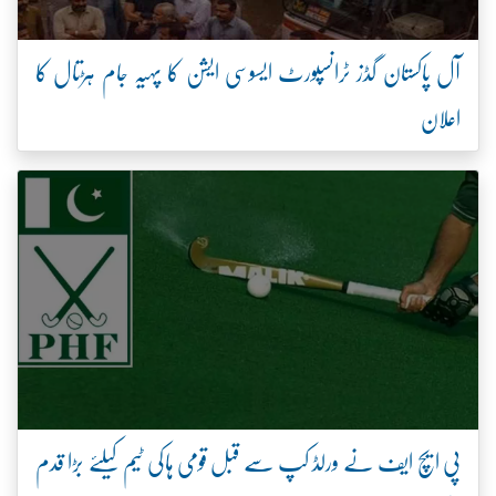
آل پاکستان گڈز ٹرانسپورٹ ایسوسی ایشن کا پہیہ جام ہڑتال کا
اعلان
پی ایچ ایف نے ورلڈ کپ سے قبل قومی ہاکی ٹیم کیلئے بڑا قدم