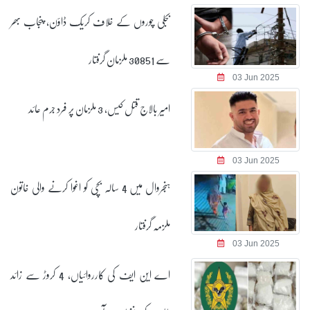
بجلی چوروں کے خلاف کریک ڈاؤن، پنجاب بھر
سے 30851 ملزمان گرفتار
03 Jun 2025
امیر بالاج قتل کیس، 3 ملزمان پر فرد جرم عائد
03 Jun 2025
ہنجروال میں 4 سالہ بچی کو اغوا کرنے والی خاتون
ملزمہ گرفتار
03 Jun 2025
اے این ایف کی کارروائیاں، 4 کروڑ سے زائد