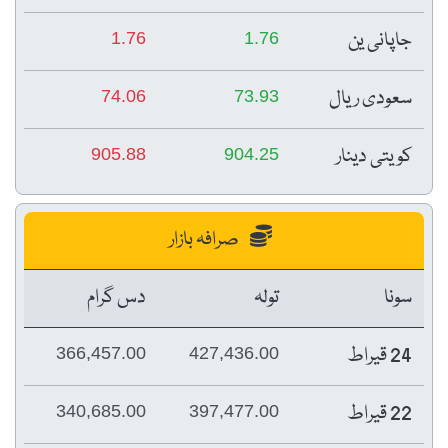
جاپانی ین
1.76
1.76
سعودی ریال
74.06
73.93
کویتی دینار
905.88
904.25
صرافہ بازار
سونا
تولہ
دس گرام
24 قیراط
366,457.00
427,436.00
22 قیراط
340,685.00
397,477.00