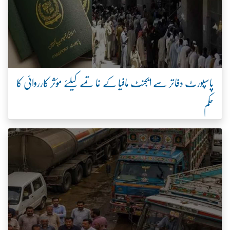
پاسپورٹ دفاتر سے ایجنٹ مافیا کے خاتمے کیلئے مؤثر کارروائی کا
حکم