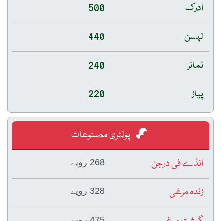
ادرک
500
لہسن
440
ٹماٹر
240
پیاز
220
پولٹری مصنوعات
انڈے فی درجن
268 روپے
زندہ مرغی
328 روپے
475 روپے