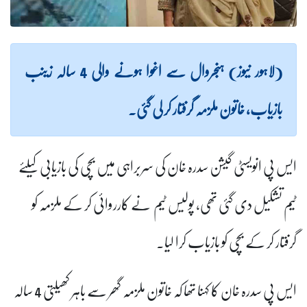
(لاہور نیوز) ہنجروال سے اغوا ہونے والی 4 سالہ زینب
بازیاب، خاتون ملزمہ گرفتار کر لی گئی۔
ایس پی انویسٹی گیشن سدرہ خان کی سربراہی میں بچی کی بازیابی کیلئے
ٹیم تشکیل دی گئی تھی, پولیس ٹیم نے کارروائی کر کے ملزمہ کو
گرفتار کر کے بچی کو بازیاب کرا لیا۔
ایس پی سدرہ خان کا کہنا تھا کہ خاتون ملزمہ گھر سے باہر کھیلتی 4 سالہ