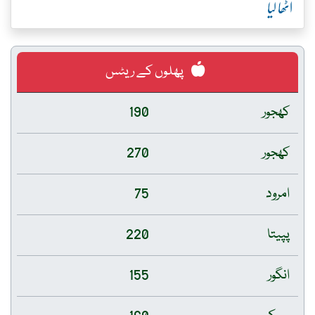
اٹھا لیا
پھلوں کے ریٹس
کھجور
190
کھجور
270
امرود
75
پپیتا
220
انگور
155