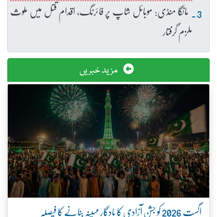
مانگا منڈی: موبائل شاپ پر فائرنگ، اقدام قتل میں ملوث
ملزم گرفتار
مزید خبریں
اگست 2026 کو جشنِ آزادی کا یادگار مہینہ بنانے کا فیصلہ