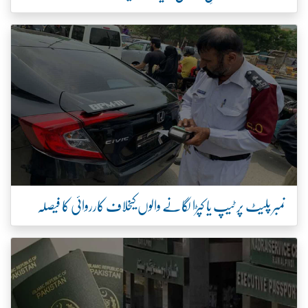
نمبر پلیٹ پر ٹیپ یا کپڑا لگانے والوں کیخلاف کارروائی کا فیصلہ