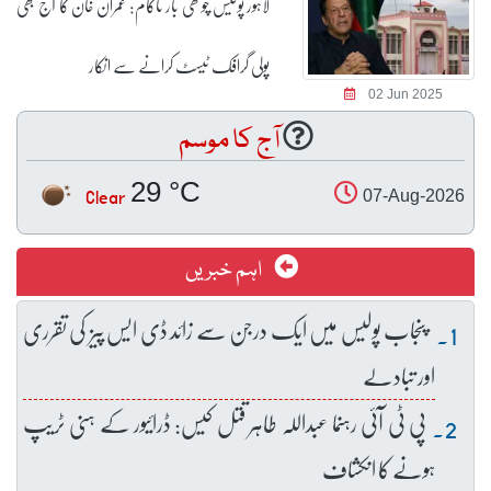
لاہور پولیس چوتھی بار ناکام: عمران خان کا آج بھی
پولی گرافک ٹیسٹ کرانے سے انکار
02 Jun 2025
آج کا موسم
29 °C
Clear
07-Aug-2026
اہم خبریں
پنجاب پولیس میں ایک درجن سے زائد ڈی ایس پیز کی تقرری
اور تبادلے
پی ٹی آئی رہنما عبداللہ طاہر قتل کیس: ڈرائیور کے ہنی ٹریپ
ہونے کا انکشاف