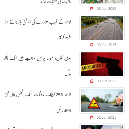
مالیت کی منشیات برآمد
03 Jun 2025
لاہور کے قریب موٹر وے کی حفاظتی باڑ کاٹنے والا
ملزم گرفتار
03 Jun 2025
جوبلی ٹاؤن: مبینہ پولیس مقابلے میں ایک ڈاکو
ہلاک
03 Jun 2025
لاہور: 250 ٹریفک حادثات: ایک شخص جاں بحق
300 زخمی
02 Jun 2025