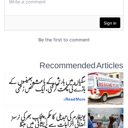
Recommended Articles
سگیاں میں بارش کے باعث بھینسوں کے
باڑے کی چھت گرگئی، ایک شخص زخمی
>
Read More
یونیفارم کی تبدیلی کا حکم، پنجاب بھر کی نرسز
اضافی اخراجات سے پریشانی میں مبتلا