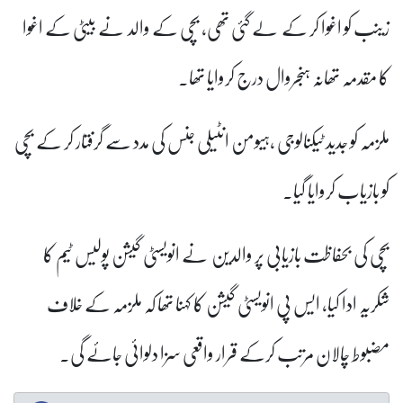
زینب کو اغوا کر کے لے گئی تھی، بچی کے والد نے بیٹی کے اغوا
کا مقدمہ تھانہ ہنجروال درج کروایا تھا۔
ملزمہ کو جدید ٹیکنالوجی ،ہیومن انٹیلی جنس کی مدد سے گرفتار کر کے بچی
کو بازیاب کروایا گیا۔
بچی کی بحفاظت بازیابی پر والدین نے انویسٹی گیشن پولیس ٹیم کا
شکریہ ادا کیا، ایس پی انویسٹی گیشن کا کہنا تھا کہ ملزمہ کے خلاف
مضبوط چالان مرتب کرکے قرار واقعی سزا دلوائی جائے گی۔