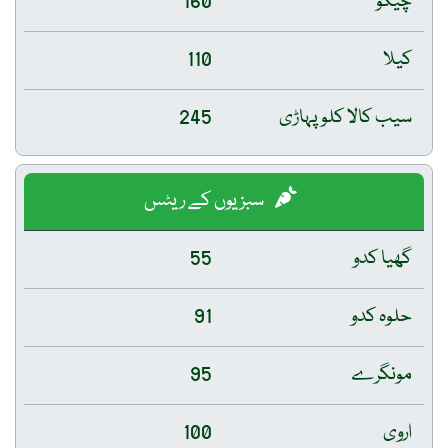
چیکو
160
کیلا
110
سیب کالا کلو پہاڑی
245
سبزیوں کے ریٹس
گھیا کدو
55
حلوہ کدو
91
مونگرے
95
اروی
100