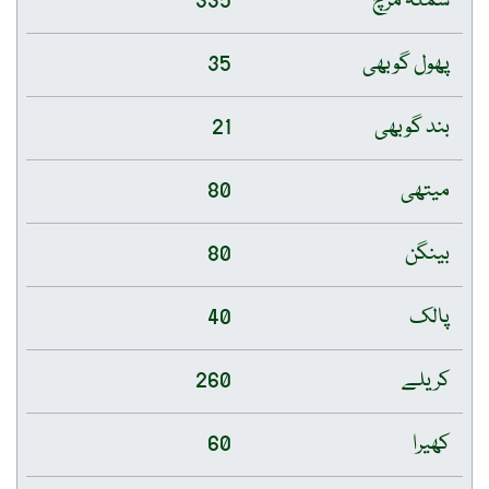
شملہ مرچ
335
پھول گوبھی
35
بند گوبھی
21
میتھی
80
بینگن
80
پالک
40
کریلے
260
کھیرا
60