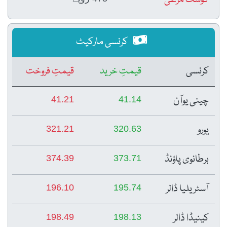
گوشت مرغی
کرنسی مارکیٹ
کرنسی
قیمتِ خرید
قیمتِ فروخت
چینی یوآن
41.21
41.14
یورو
321.21
320.63
برطانوی پاؤنڈ
374.39
373.71
آسٹریلیا ڈالر
196.10
195.74
کینیڈا ڈالر
198.49
198.13