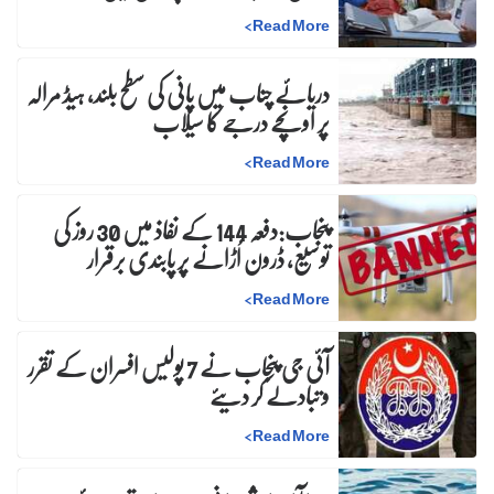
>
Read More
دریائے چناب میں پانی کی سطح بلند، ہیڈ مرالہ
پر اونچے درجے کا سیلاب
>
Read More
پنجاب:دفعہ 144 کے نفاذ میں 30 روز کی
توسیع، ڈرون اُڑانے پر پابندی برقرار
>
Read More
آئی جی پنجاب نے 7 پولیس افسران کے تقرر
و تبادلے کر دیئے
>
Read More