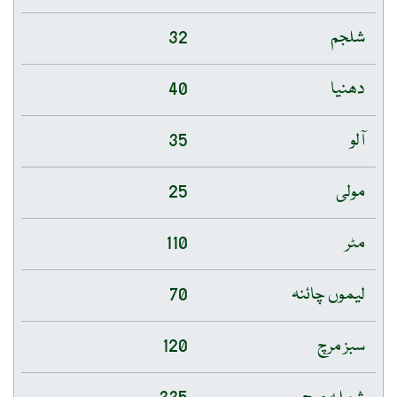
شلجم
32
دھنیا
40
آلو
35
مولی
25
مٹر
110
لیموں چائنہ
70
سبز مرچ
120