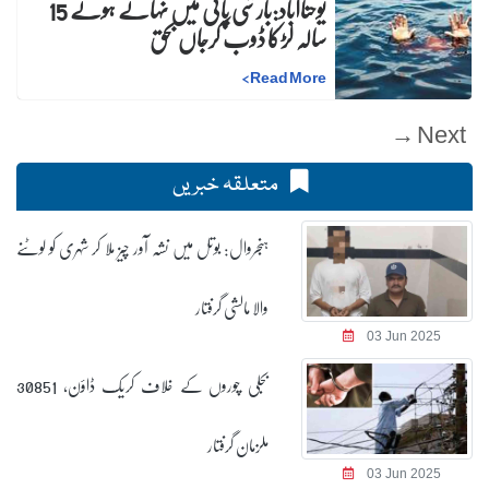
یوحناآباد:بارشی پانی میں نہاتے ہوئے 15
سالہ لڑکا ڈوب کرجاں بحق
>
Read More
Next →
متعلقہ خبریں
ہنجروال: بوتل میں نشہ آور چیز ملا کر شہری کو لوٹنے
والا مالشی گرفتار
03 Jun 2025
بجلی چوروں کے خلاف کریک ڈاؤن، 30851
ملزمان گرفتار
03 Jun 2025