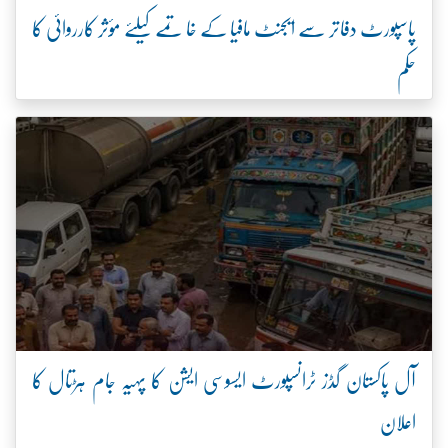
پاسپورٹ دفاتر سے ایجنٹ مافیا کے خاتمے کیلئے مؤثر کارروائی کا
حکم
آل پاکستان گڈز ٹرانسپورٹ ایسوسی ایشن کا پہیہ جام ہڑتال کا
اعلان