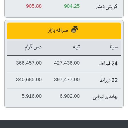
کویتی دینار
905.88
904.25
صرافہ بازار
سونا
تولہ
دس گرام
24 قیراط
366,457.00
427,436.00
22 قیراط
340,685.00
397,477.00
چاندی تیزابی
5,916.00
6,902.00