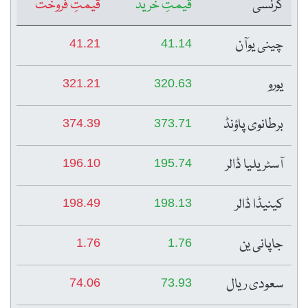
کرنسی
قیمتِ خرید
قیمتِ فروخت
چینی یوآن
41.21
41.14
یورو
321.21
320.63
برطانوی پاؤنڈ
374.39
373.71
آسٹریلیا ڈالر
196.10
195.74
کینیڈا ڈالر
198.49
198.13
جاپانی ین
1.76
1.76
سعودی ریال
74.06
73.93