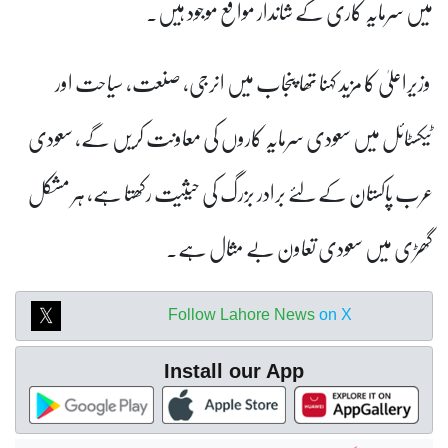
میں سرمایہ کاری کے شاندار مواقع موجود ہیں۔
وزیراعلیٰ کا مزید کہنا تھا پنجاب میں انرجی، صنعت، سیاحت اور
ٹیکسٹائل میں سعودی سرمایہ کاروں کی معاونت کریں گے، سعودی
عرب پاکستان کے لئے برادر بزرگ کی حیثیت رکھتا ہے، ہر مشکل
گھڑی میں سعودی تعاون بے مثال ہے۔
Follow Lahore News
on X
Install our App