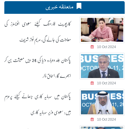
متعلقہ خبریں
کارپوریٹ فارمنگ کیلئے سعودی انویسٹرز کی
معاونت کی جائے گی، مریم نواز شریف
10 Oct 2024
پاکستان جلد دوبارہ دنیا کی 24 ویں معیشت بن کر
ابھرے گا: اسحاق ڈار
10 Oct 2024
پاکستان میں سرمایہ کاری بڑھانے کیلئے پرعزم
ہیں: سعودی وزیر سرمایہ کاری
10 Oct 2024