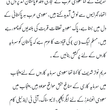
شریف نے کہا سعودی عرب کے تجارتی وفد کو پاکستان آمد پر دل کی
اتھاہ گہرائیوں سےخوش آمدید کہتے ہیں، سعودی عرب ہر پاکستانی کے
دل میں بستا ہے، پاک سعودیہ تعلقات قربت کی بلندیوں کو چھو رہے
ہیں، مسلم لیگ (ن) کی قیادت کا عزم ہے کہ پاکستان کو سرمایہ
کاروں کے لئے پرکشش بنائیں گے۔
مریم نواز شریف کا کہنا تھا سعودی سرمایہ کاروں کے لئے پنجاب
میں سرمایہ کاری کے منافع بخش مواقع موجود ہیں، پنجاب میں
سعودی انویسٹرز کے لئے ایگریکلچر، لائیو سٹاک، آئی ٹی اینڈ ٹیلی کام