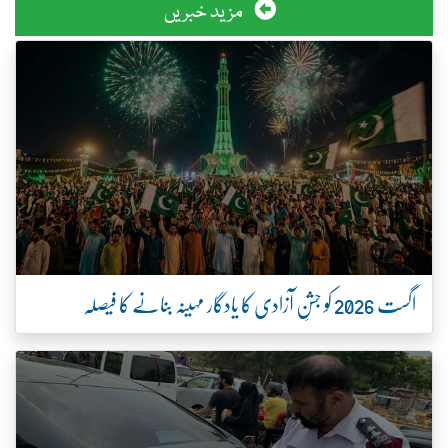
مزید خبریں
اگست 2026 کو جشنِ آزادی کا یادگار مہینہ بنانے کا فیصلہ