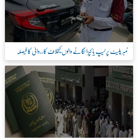
نمبر پلیٹ پر ٹیپ یا کپڑا لگانے والوں کیخلاف کارروائی کا فیصلہ