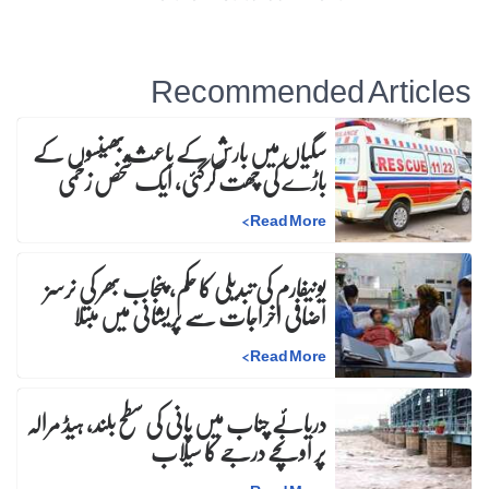
Recommended Articles
سگیاں میں بارش کے باعث بھینسوں کے
باڑے کی چھت گرگئی، ایک شخص زخمی
>
Read More
یونیفارم کی تبدیلی کا حکم، پنجاب بھر کی نرسز
اضافی اخراجات سے پریشانی میں مبتلا
>
Read More
دریائے چناب میں پانی کی سطح بلند، ہیڈ مرالہ
پر اونچے درجے کا سیلاب