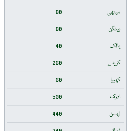
میتھی
80
بینگن
80
پالک
40
کریلے
260
کھیرا
60
ادرک
500
لہسن
440
ٹماٹر
240