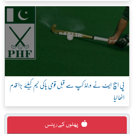
پی ایچ ایف نے ورلڈ کپ سے قبل قومی ہاکی ٹیم کیلئے بڑا قدم
اٹھا لیا
پھلوں کے ریٹس