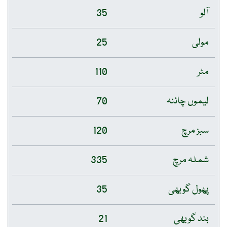
آلو
35
مولی
25
مٹر
110
لیموں چائنہ
70
سبز مرچ
120
شملہ مرچ
335
پھول گوبھی
35
بند گوبھی
21