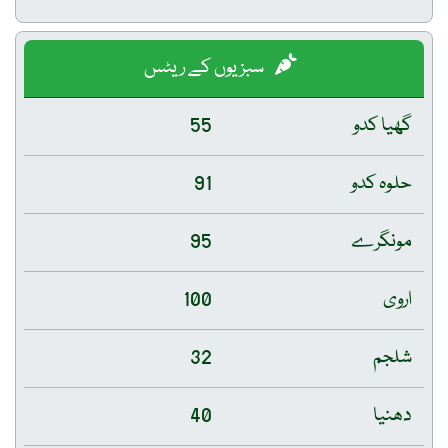
سبزیوں کے ریٹس
گھیا کدو
55
حلوہ کدو
91
مونگرے
95
اروی
100
شلجم
32
دھنیا
40