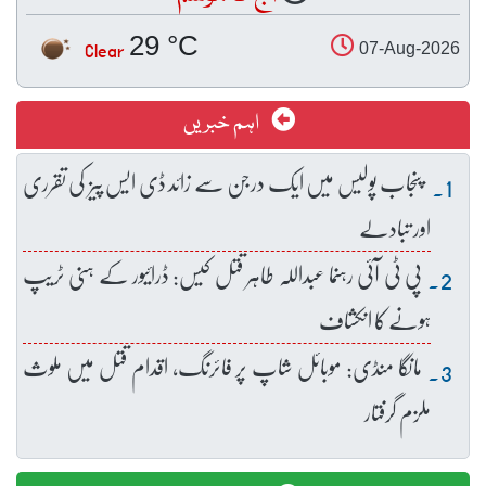
29 °C
Clear
07-Aug-2026
اہم خبریں
پنجاب پولیس میں ایک درجن سے زائد ڈی ایس پیز کی تقرری
اور تبادلے
پی ٹی آئی رہنما عبداللہ طاہر قتل کیس: ڈرائیور کے ہنی ٹریپ
ہونے کا انکشاف
مانگا منڈی: موبائل شاپ پر فائرنگ، اقدام قتل میں ملوث
ملزم گرفتار