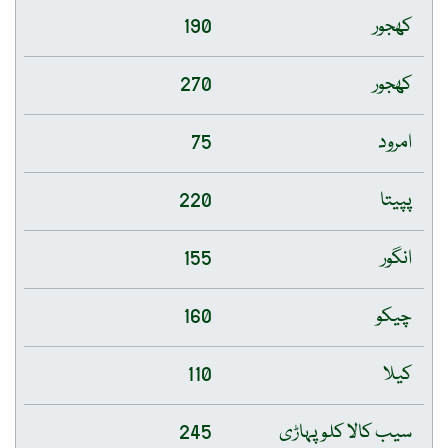
کھجور
190
کھجور
270
امرود
75
پپیتا
220
انگور
155
چیکو
160
کیلا
110
سیب کالا کلو پہاڑی
245