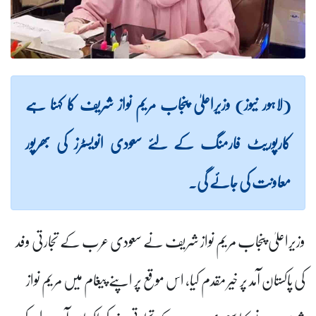
(لاہور نیوز) وزیراعلیٰ پنجاب مریم نواز شریف کا کہنا ہے
کارپوریٹ فارمنگ کے لئے سعودی انویسٹرز کی بھرپور
معاونت کی جائے گی۔
وزیراعلیٰ پنجاب مریم نواز شریف نے سعودی عرب کے تجارتی وفد
کی پاکستان آمد پر خیر مقدم کیا، اس موقع پر اپنے پیغام میں مریم نواز