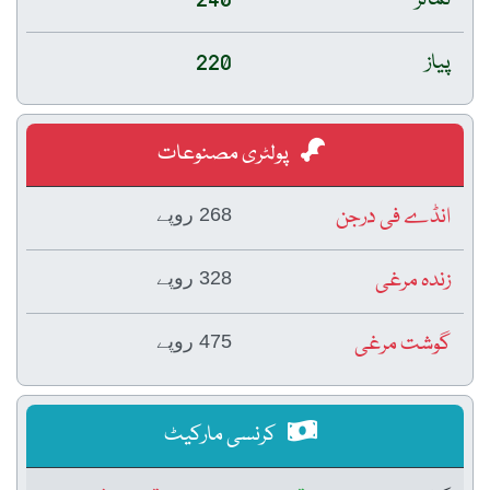
پیاز
220
پولٹری مصنوعات
انڈے فی درجن
268 روپے
زندہ مرغی
328 روپے
گوشت مرغی
475 روپے
کرنسی مارکیٹ