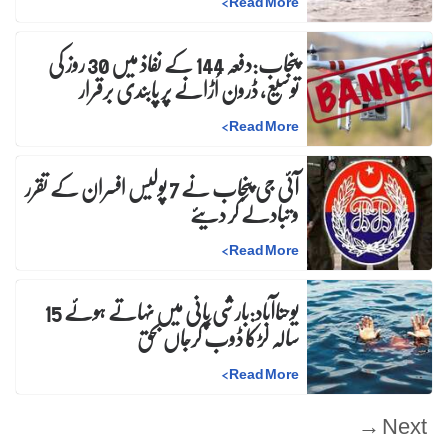
>
Read More
پنجاب:دفعہ 144 کے نفاذ میں 30 روز کی
توسیع، ڈرون اُڑانے پر پابندی برقرار
>
Read More
آئی جی پنجاب نے 7 پولیس افسران کے تقرر
و تبادلے کر دیئے
>
Read More
یوحناآباد:بارشی پانی میں نہاتے ہوئے 15
سالہ لڑکا ڈوب کرجاں بحق
>
Read More
Next →