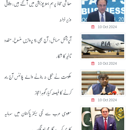
معاشی محاذ پر ہم بہتر پوزیشن میں آ گئے ہیں: وفاقی
وزیر خزانہ
10 Oct 2024
آپریشنل مسائل: آج بھی 5 پروازیں منسوخ، متعدد
تاخیر کا شکار
10 Oct 2024
حکومت نے بجلی نہ بنانے والے پلانٹس آج بند
کرنے کا فیصلہ کیا: گوہر اعجاز
10 Oct 2024
سعودی عرب سے نجی سیکٹر پاکستان میں سرمایہ
کاری کرے گا، محمداورنگزیب