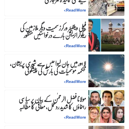
>
Read More
فیملی ویلفیئر ورکرز سمیت دیگر ملازمین کی
ریگولرائزیشن بارے درخواستیں منظور
>
Read More
لاہورمیں جان لیوا حبس سے شہری پریشان،
محکمہ موسمیات کی بارش کی پیشگوئی
>
Read More
مولانا فضل الرحمٰن کے بیان پر سیاسی
رہنماؤں کا شدید ردعمل، معافی کا مطالبہ
>
Read More