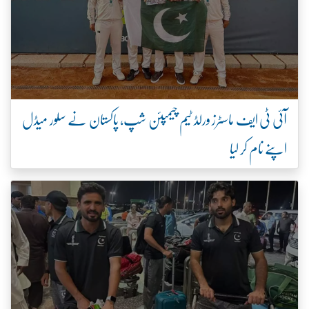
آئی ٹی ایف ماسٹرز ورلڈ ٹیم چیمپئن شپ، پاکستان نے سلور میڈل
اپنے نام کر لیا