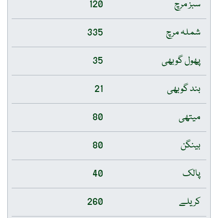
سبز مرچ
120
شملہ مرچ
335
پھول گوبھی
35
بند گوبھی
21
میتھی
80
بینگن
80
پالک
40
کریلے
260