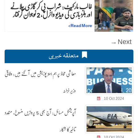
غالب مارکیٹ: شراب پی کر گاڑی چلانے
اور ہلڑ بازی کی ویڈیو وائرل، 2 نوجوان گرفتار
>
Read More
Next →
متعلقہ خبریں
معاشی محاذ پر ہم بہتر پوزیشن میں آ گئے ہیں: وفاقی
وزیر خزانہ
10 Oct 2024
آپریشنل مسائل: آج بھی 5 پروازیں منسوخ، متعدد
تاخیر کا شکار
10 Oct 2024