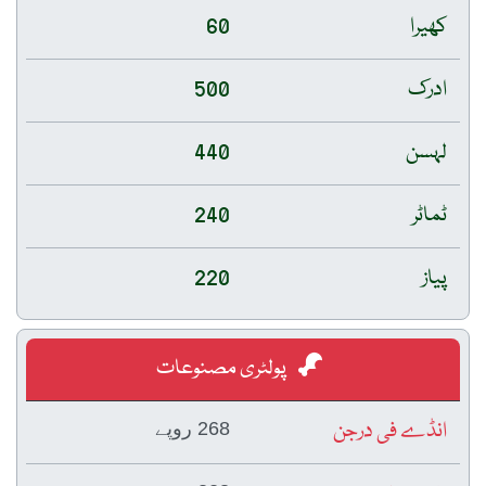
کھیرا
60
ادرک
500
لہسن
440
ٹماٹر
240
پیاز
220
پولٹری مصنوعات
انڈے فی درجن
268 روپے