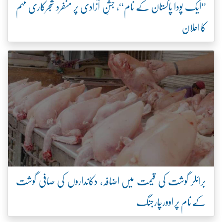
’’ایک پودا پاکستان کے نام‘‘، جشنِ آزادی پر منفرد شجرکاری مہم
کا اعلان
برائلر گوشت کی قیمت میں اضافہ، دکانداروں کی صافی گوشت
کے نام پر اوورچارجنگ