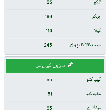
انگور
155
چیکو
160
کیلا
110
سیب کالا کلو پہاڑی
245
سبزیوں کے ریٹس
گھیا کدو
55
حلوہ کدو
91
مونگرے
95