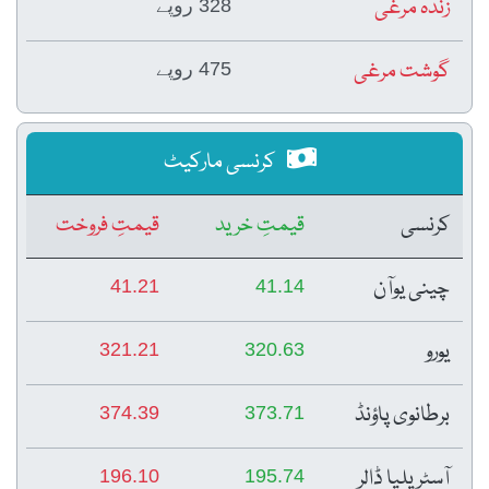
زندہ مرغی
328 روپے
گوشت مرغی
475 روپے
کرنسی مارکیٹ
کرنسی
قیمتِ خرید
قیمتِ فروخت
چینی یوآن
41.21
41.14
یورو
321.21
320.63
برطانوی پاؤنڈ
374.39
373.71
آسٹریلیا ڈالر
196.10
195.74