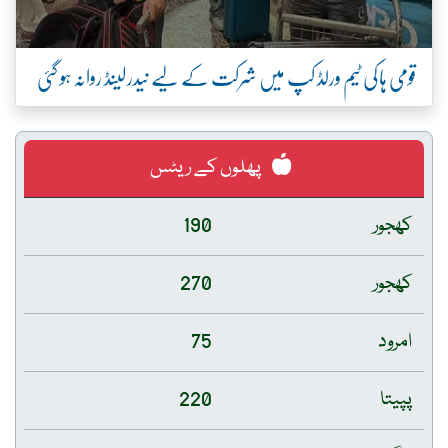
قومی ہاکی ٹیم ورلڈ کپ میں شرکت کے لیے نیدرلینڈ روانہ ہو گئی
پھلوں کے ریٹس
کھجور
190
کھجور
270
امرود
75
پپیتا
220