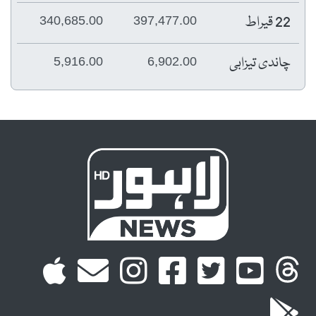
22 قیراط
340,685.00
397,477.00
چاندی تیزابی
5,916.00
6,902.00