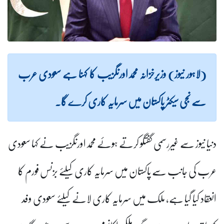
(لاہور نیوز) وزیرخزانہ محمداورنگزیب کا کہنا ہے سعودی عرب
سے نجی سیکٹر پاکستان میں سرمایہ کاری کرے گا۔
دنیا نیوز سے غیررسمی گفتگو کرتے ہوئے محمداورنگزیب نے کہا سعودی
عرب کی جانب سے پاکستان میں سرمایہ کاری کیلئے بزنس فورم کا
انعقاد کیا گیا ہے، ملک میں سرمایہ کاری لانے کیلئے سعودی وفد