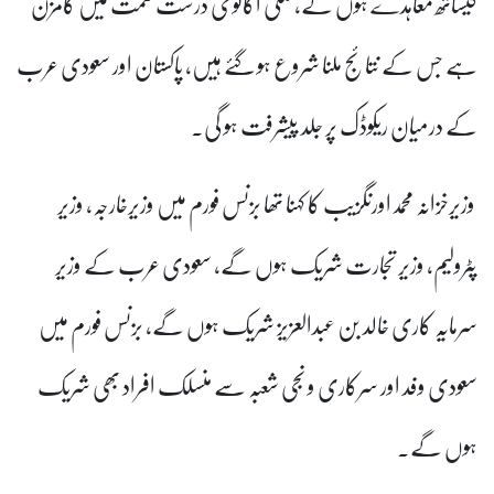
کیساتھ معاہدے ہوں گے، ملکی اکانومی درست سمت میں گامزن
ہے جس کے نتائج ملنا شروع ہو گئے ہیں، پاکستان اور سعودی عرب
کے درمیان ریکوڈک پر جلد پیشرفت ہو گی۔
وزیرخزانہ محمداورنگزیب کا کہنا تھا بزنس فورم میں وزیرخارجہ، وزیر
پٹرولیم، وزیر تجارت شریک ہوں گے، سعودی عرب کے وزیر
سرمایہ کاری خالد بن عبدالعزیز شریک ہوں گے، بزنس فورم میں
سعودی وفد اور سرکاری و نجی شعبہ سے منسلک افراد بھی شریک
ہوں گے۔