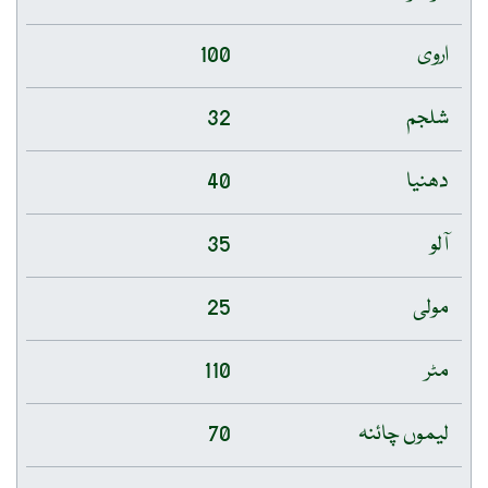
اروی
100
شلجم
32
دھنیا
40
آلو
35
مولی
25
مٹر
110
لیموں چائنہ
70