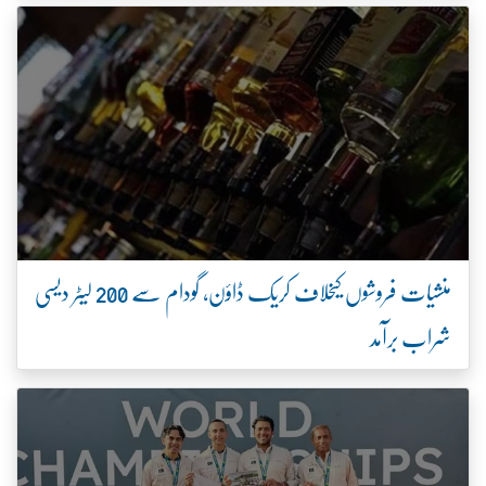
منشیات فروشوں کیخلاف کریک ڈاؤن، گودام سے 200 لیٹر دیسی
شراب برآمد