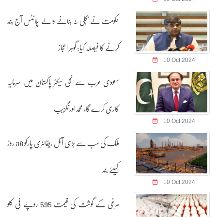
حکومت نے بجلی نہ بنانے والے پلانٹس آج بند
کرنے کا فیصلہ کیا: گوہر اعجاز
10 Oct 2024
سعودی عرب سے نجی سیکٹر پاکستان میں سرمایہ
کاری کرے گا، محمداورنگزیب
10 Oct 2024
ملک کی سب سے بڑی آئل ریفائنری پارکو 38 روز
کیلئے بند
10 Oct 2024
مرغی کے گوشت کی قیمت 595 روپے فی کلو