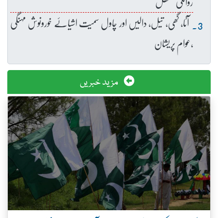
روانگی معطل
آٹا، گھی، تیل، دالیں اور چاول سمیت اشیائے خورونوش مہنگی
،عوام پریشان
مزید خبریں