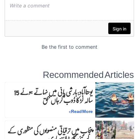
Recommended Articles
یوحناآباد:بارشی پانی میں نہاتے ہوئے 15
سالہ لڑکا ڈوب کرجاں بحق
>
Read More
پنجاب میں ترقیاتی منصوبوں کی منظوری کے
لیے نئی گائیڈ لائنز جاری