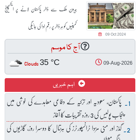
بیرون ملک سے ڈالر پاکستان لانے پر ایکسچینج
کمپنیوں کو ہر ڈالر پر رقم ادا کی جائیگی
09 Oct 2024
آج کا موسم
35 °C
Clouds
09-Aug-2026
اہم خبریں
پاکستان، سعودیہ اور ترکیہ کے دفاعی معاہدے کی خوشی میں
پنجاب پولیس کی 3 روزہ تقریبات کا آغاز
گڈز اور منی مزدا ٹرانسپورٹرز کی ہڑتال کا دوسرا روز، گاڑیوں کی