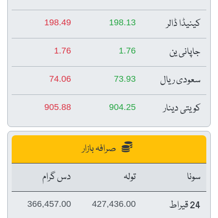
کینیڈا ڈالر
198.49
198.13
جاپانی ین
1.76
1.76
سعودی ریال
74.06
73.93
کویتی دینار
905.88
904.25
صرافہ بازار
سونا
تولہ
دس گرام
24 قیراط
366,457.00
427,436.00