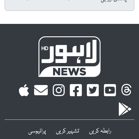
رابطہ کریں
تشہیر کریں
پرائیوسی