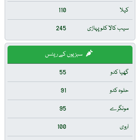
کیلا
110
سیب کالا کلو پہاڑی
245
سبزیوں کے ریٹس
گھیا کدو
55
حلوہ کدو
91
مونگرے
95
اروی
100