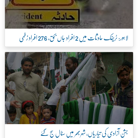
لاہور: ٹریفک حادثات میں 2 افراد جاں بحق، 276 افراد زخمی
جشنِ آزادی کی تیاریاں، شہربھر میں سٹال سج گئے