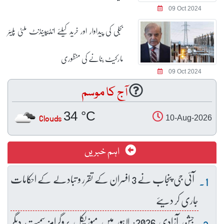
09 Oct 2024
بجلی کی پیداوار اور خرید کیلئے انڈیپینڈنٹ ملٹی پلیئر
مارکیٹ بنانے کی منظوری
09 Oct 2024
آج کا موسم
34 °C
Clouds
10-Aug-2026
اہم خبریں
آئی جی پنجاب نے 3 افسران کے تقرر و تبادلے کے احکامات
جاری کر دیئے
جشنِ آزادی 2026: لاہور میں میوزیکل پروگرامز سمیت دیگر