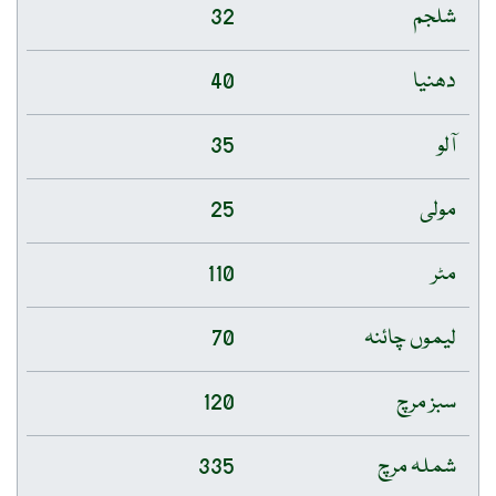
شلجم
32
دھنیا
40
آلو
35
مولی
25
مٹر
110
لیموں چائنہ
70
سبز مرچ
120
شملہ مرچ
335