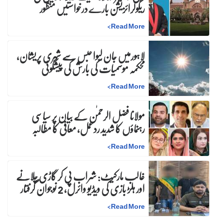
ریگولرائزیشن بارے درخواستیں منظور
>
Read More
لاہورمیں جان لیوا حبس سے شہری پریشان،
محکمہ موسمیات کی بارش کی پیشگوئی
>
Read More
مولانا فضل الرحمٰن کے بیان پر سیاسی
رہنماؤں کا شدید ردعمل، معافی کا مطالبہ
>
Read More
غالب مارکیٹ: شراب پی کر گاڑی چلانے
اور ہلڑ بازی کی ویڈیو وائرل، 2 نوجوان گرفتار
>
Read More