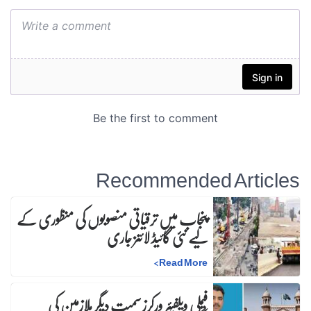
Recommended Articles
پنجاب میں ترقیاتی منصوبوں کی منظوری کے
لیے نئی گائیڈ لائنز جاری
>
Read More
فیملی ویلفیئر ورکرز سمیت دیگر ملازمین کی