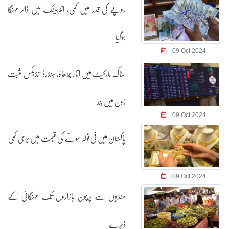
روپے کی قدر میں کمی، انٹربینک میں ڈالر مہنگا
ہوگیا
09 Oct 2024
سٹاک مارکیٹ میں اتار چڑھاؤ، ہنڈرڈ انڈیکس مثبت
زون میں بند
09 Oct 2024
پاکستان میں فی تولہ سونے کی قیمت میں بڑی کمی
09 Oct 2024
منڈیوں سے پرچون بازاروں تک مہنگائی کے
ڈیرے