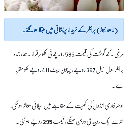
(لاہور نیوز) برائلر کے خریدار پریشانی میں مبتلا ہو گئے۔
مرغی کے گوشت کی قیمت 595 روپے فی کلو برقرار ہے، زندہ
برائلر ہول سیل 397 روپے، پرچون ریٹ 411 روپے کلو مقرر
ہے۔
ادھر فارمی انڈوں کی کھپت کے مقابلے میں سپلائی متاثر ہو گئی،
انڈے ایک روپیہ فی درجن مہنگے، قیمت 295 روپے ہو گئی۔