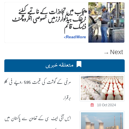
پنجاب میں تجاوزات کے خاتمے کیلئے
ٹریفک ہیڈکوارٹرزمیں خصوصی انکروچمنٹ
ڈیسک قائم
>
Read More
Next →
متعلقہ خبریں
مرغی کے گوشت کی قیمت 595 روپے فی کلو
برقرار
10 Oct 2024
ایس آئی ایف سی کے تعاون سے پاکستان میں