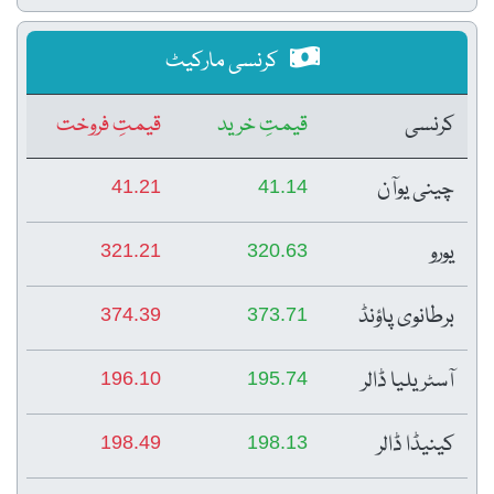
کرنسی مارکیٹ
کرنسی
قیمتِ خرید
قیمتِ فروخت
چینی یوآن
41.21
41.14
یورو
321.21
320.63
برطانوی پاؤنڈ
374.39
373.71
آسٹریلیا ڈالر
196.10
195.74
کینیڈا ڈالر
198.49
198.13