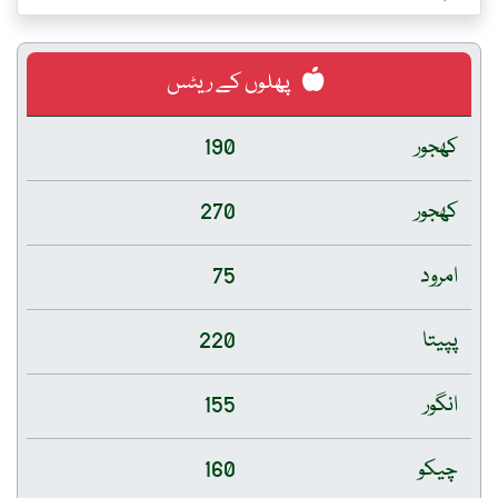
پھلوں کے ریٹس
کھجور
190
کھجور
270
امرود
75
پپیتا
220
انگور
155
چیکو
160