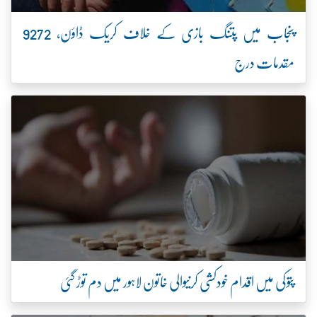
پنجاب میں پتنگ بازی کے خلاف کریک ڈاؤن، 9272
مقدمات درج
پتوکی میں اقدام خودکشی کرنیوالی خاتون لاہور میں دم توڑ گئی