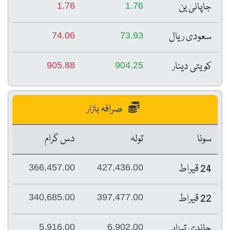
جاپانی ین
1.76
1.76
سعودی ریال
74.06
73.93
کویتی دینار
905.88
904.25
صرافہ بازار
سونا
تولہ
دس گرام
24 قیراط
366,457.00
427,436.00
22 قیراط
340,685.00
397,477.00
چاندی تیزابی
5,916.00
6,902.00