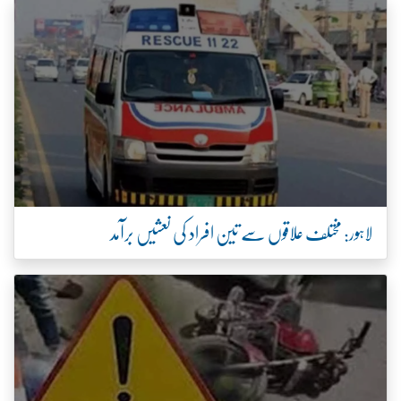
لاہور: مختلف علاقوں سے تین افراد کی نعشیں برآمد