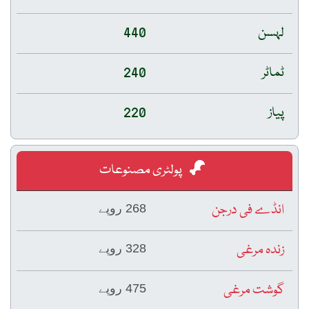
لہسن
440
ٹماٹر
240
پیاز
220
پولٹری مصنوعات
انڈے فی درجن
268 روپے
زندہ مرغی
328 روپے
گوشت مرغی
475 روپے