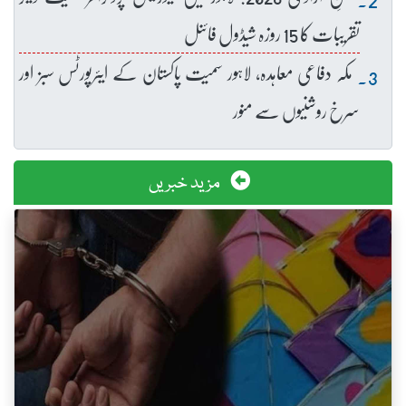
تقریبات کا 15 روزہ شیڈول فائنل
مکہ دفاعی معاہدہ، لاہور سمیت پاکستان کے ایئرپورٹس سبز اور
سرخ روشنیوں سے منور
مزید خبریں