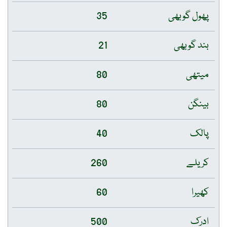
پھول گوبھی
35
بند گوبھی
21
میتھی
80
بینگن
80
پالک
40
کریلے
260
کھیرا
60
ادرک
500