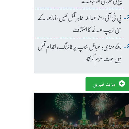
پیز کی تقرری اور تبادلے
پی ٹی آئی رہنما عبداللہ طاہر قتل کیس: ڈرائیور کے
ہنی ٹریپ ہونے کا انکشاف
مانگا منڈی: موبائل شاپ پر فائرنگ، اقدام قتل
میں ملوث ملزم گرفتار
مزید خبریں