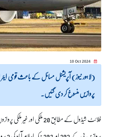
10 Oct 2024
پروازیں منسوخ کر دی گئیں۔
پروازیں پی کے 302 اور 303 جبکہ اسلام آباد کی 2 پروازیں پی کے 368 اور 369 کو منسوخ کر دیا گیا۔