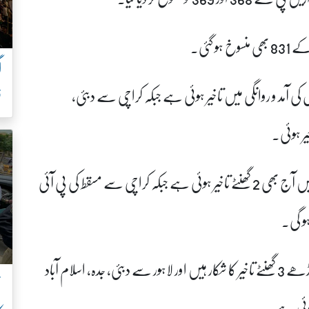
 گئی۔
دہ اور استنبول سے کراچی کی 4 پروازوں کی آمد و روانگی میں تاخیر ہوئی ہے جبکہ کراچی سے دبئی،
ف
یر ہوئی۔
کراچی سے اسلام آباد کی پرواز پی کے 300 کی روانگی میں آج بھی 2 گھنٹے تاخیر ہوئی ہے جبکہ کراچی سے مسقط کی پی آئی
کویت سٹی اور دمام سے لاہور کی پروازیں ایک سے ساڑھے 3 گھنٹے تاخیر کا شکار ہیں اور لاہور سے دبئی، جدہ، اسلام آباد
ن