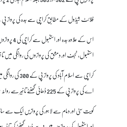
فلائٹ شیڈول کے مطابق کراچی سے جدہ کی پرواز پی کے 831 بھی منسوخ ہو
اس کے علاوہ ج
استنبول، نجف اور دمشق کی پروازوں کی روانگی میں تاخ
اے کی پرواز پی کے 225 ڈھائی گھنٹے تاخیر سے روانہ ہو گی۔
اور استنبول کی پروازوں میں 1 سے ڈیڑھ گھنٹے کی تاخیر ہوئی ہے۔