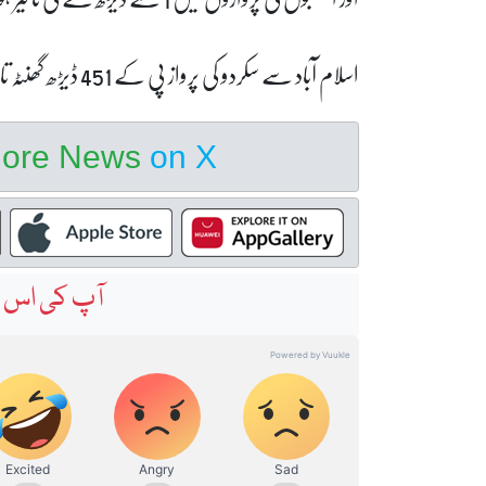
اسلام آباد سے سکردو کی پرواز پی کے 451 ڈیڑھ گھنٹہ تاخیر سے روانہ ہو گی۔
hore News
on X
آپ کی اس خ