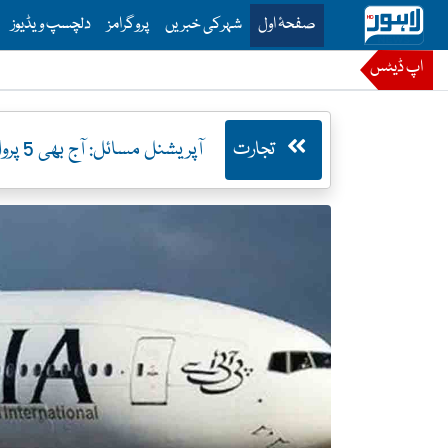
is is the main menu for Lahore News
صفحۂ اول
شہرکی خبریں
پروگرامز
دلچسپ ویڈیوز
اپ ڈیٹس
تجارت
آپریشنل مسائل: آج بھی 5 پروازیں منسوخ، متعدد تاخیر کا شکار