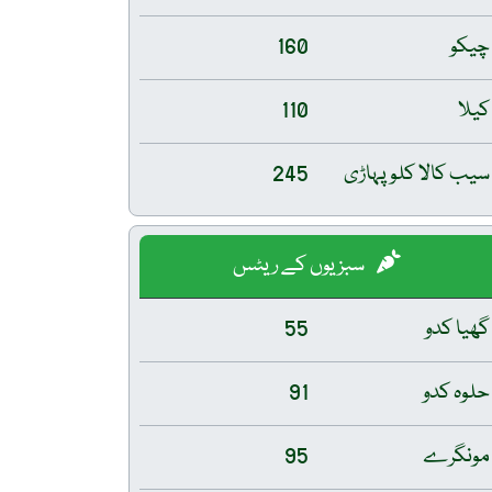
چیکو
160
کیلا
110
سیب کالا کلو پہاڑی
245
سبزیوں کے ریٹس
گھیا کدو
55
حلوہ کدو
91
مونگرے
95