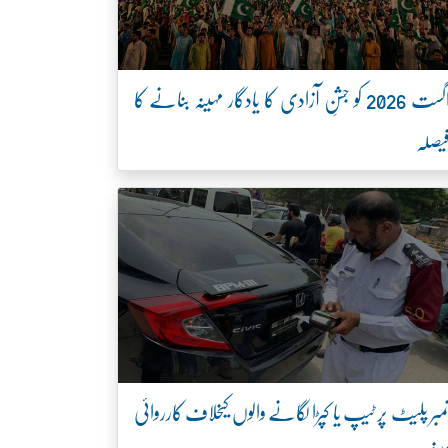
اگست 2026 کو جشنِ آزادی کا یادگار مہینہ بنانے کا
یصلہ
مبر پلیٹ پر ٹیپ یا کپڑا لگانے والوں کیخلاف کارروائی