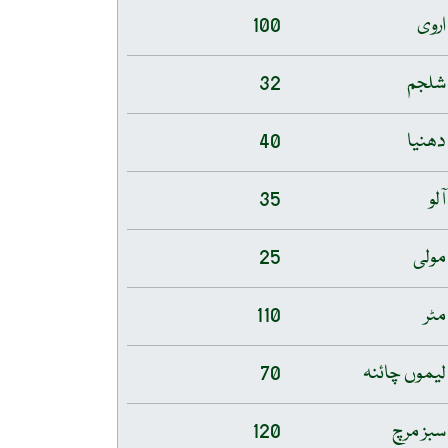
اروی
100
شلجم
32
دھنیا
40
آلو
35
مولی
25
مٹر
110
لیموں چائنہ
70
سبز مرچ
120