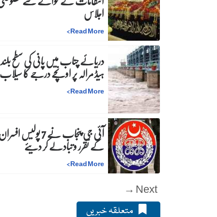
انتظامات کے حوالے سے خصوصی
اجلاس
>
Read More
دریائے چناب میں پانی کی سطح بلند،
ہیڈ مرالہ پر اونچے درجے کا سیلاب
>
Read More
آئی جی پنجاب نے 7 پولیس افسرا
کے تقرر و تبادلے کر دیئے
>
Read More
Next →
متعلقہ خبریں