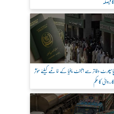
ا فیصلہ
اسپورٹ دفاتر سے ایجنٹ مافیا کے خاتمے کیلئے مؤثر
ارروائی کا حکم