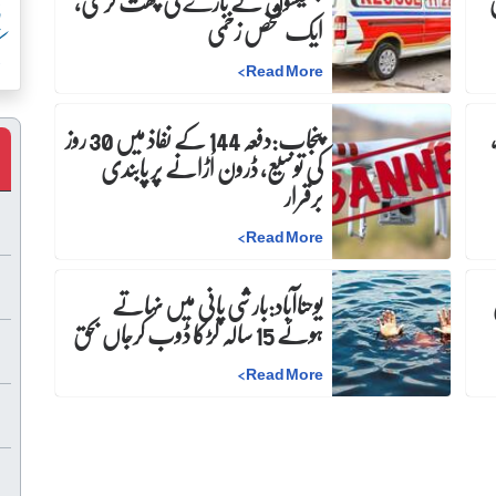
بھینسوں کے باڑے کی چھت گرگئی،
پ
ایک شخص زخمی
ک
>
Read More
پنجاب:دفعہ 144 کے نفاذ میں 30 روز
کی توسیع، ڈرون اُڑانے پر پابندی
برقرار
>
Read More
ن
یوحناآباد:بارشی پانی میں نہاتے
ہوئے 15 سالہ لڑکا ڈوب کرجاں بحق
>
Read More