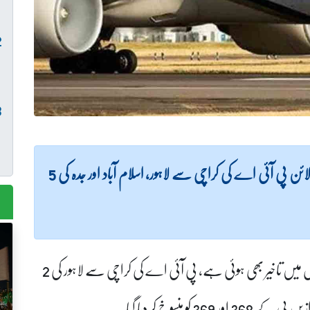
(لاہور نیوز) آپریشنل مسائل کے باعث قومی ایئر لائن پی آئی اے کی کراچی سے لاہور، اسلام آباد اور جدہ کی 5
فلائٹ شیڈول کے مطابق 20 ملکی اور غیر ملکی پروازوں میں تاخیر بھی ہوئی ہے، پی آئی اے کی کراچی سے لاہور کی 2