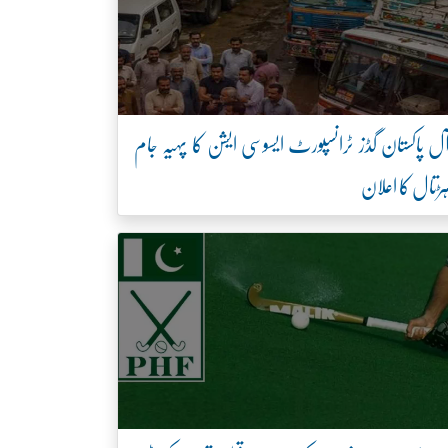
ل پاکستان گڈز ٹرانسپورٹ ایسوسی ایشن کا پہیہ جام
ڑتال کا اعلان