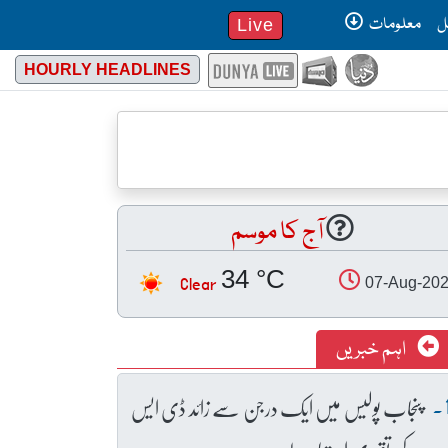
ل
معلومات
Live
HOURLY HEADLINES
آج کا موسم
34 °C
Clear
07-Aug-20
اہم خبریں
پنجاب پولیس میں ایک درجن سے زائد ڈی ایس