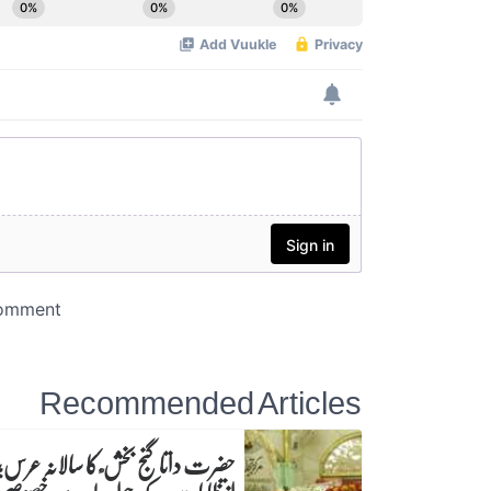
Recommended Articles
حضرت داتا گنج بخش ؒ کا سالانہ عرس;