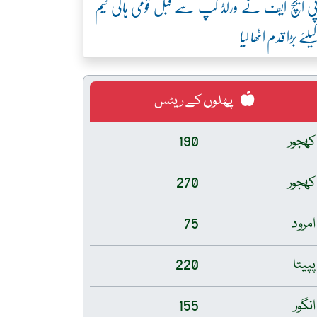
ی ایچ ایف نے ورلڈ کپ سے قبل قومی ہاکی ٹیم
یلئے بڑا قدم اٹھا لیا
پھلوں کے ریٹس
کھجور
190
کھجور
270
امرود
75
پپیتا
220
انگور
155