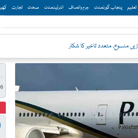
Th
تعلیم
پنجاب گورنمنٹ
جرم وانصاف
انٹرٹینمنٹ
صحت
تجارت
کھی
26