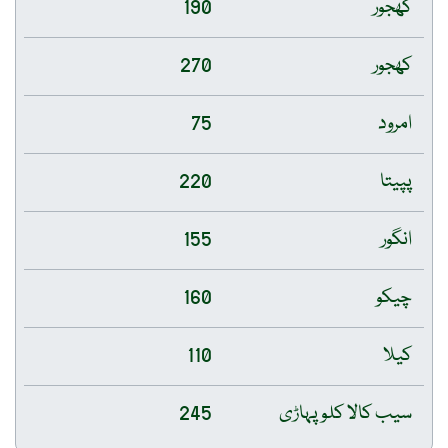
کھجور
190
کھجور
270
امرود
75
پپیتا
220
انگور
155
چیکو
160
کیلا
110
سیب کالا کلو پہاڑی
245