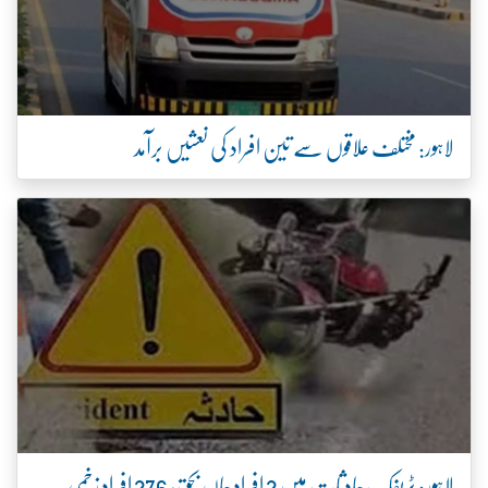
لاہور: مختلف علاقوں سے تین افراد کی نعشیں برآمد
لاہور: ٹریفک حادثات میں 2 افراد جاں بحق، 276 افراد زخمی