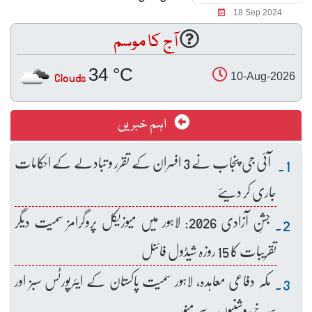
18 Sep 2024
آج کا موسم
34 °C
Clouds
10-Aug-2026
اہم خبریں
آئی جی پنجاب نے 3 افسران کے تقرر و تبادلے کے احکامات
جاری کر دیئے
جشنِ آزادی 2026: لاہور میں میوزیکل پروگرامز سمیت دیگر
تقریبات کا 15 روزہ شیڈول فائنل
مکہ دفاعی معاہدہ، لاہور سمیت پاکستان کے ایئرپورٹس سبز اور
سرخ روشنیوں سے منور