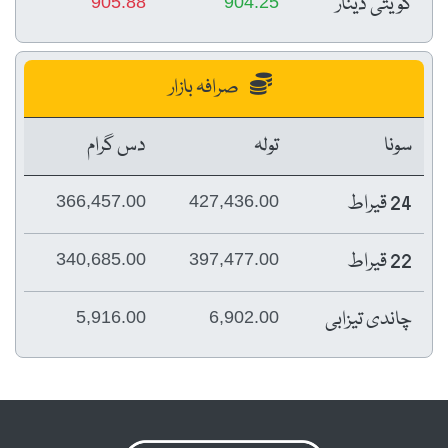
کویتی دینار
905.88
904.25
صرافہ بازار
سونا
تولہ
دس گرام
24 قیراط
366,457.00
427,436.00
22 قیراط
340,685.00
397,477.00
چاندی تیزابی
5,916.00
6,902.00