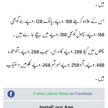
ہیں۔
اس کے علاوہ کریلے 180 روپے، پالک 120 روپے، بند گوبھی
180 روپے، پھول گوبھی 180 روپے میں بیچے جا رہے ہیں۔
پھلوں میں کیلا 200 روپے کا درجن، سیب 280 روپے، آلو بخارہ
400 روپے، آڑو 350 روپے اور آم 260 روپے کلو میں دستیاب
ہیں۔
Follow Lahore News
on Facebook
Install our App