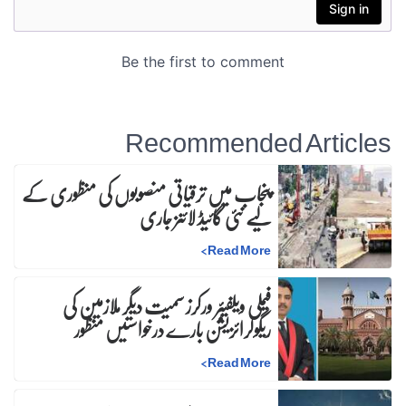
Recommended Articles
پنجاب میں ترقیاتی منصوبوں کی منظوری کے
لیے نئی گائیڈ لائنز جاری
>
Read More
فیملی ویلفیئر ورکرز سمیت دیگر ملازمین کی
ریگولرائزیشن بارے درخواستیں منظور
>
Read More