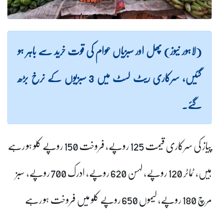
(لاہور نیوز) پھل اور سبزیاں عوام کی قوت خرید سے باہر ہو
گئیں، سرکاری ریٹ لسٹ میں 3 سبزیوں کے نرخ بڑھ
گئے۔
پیاز کی سرکاری قیمت 125 روپے، فروخت 150 روپے کلو ہو رہے
ہیں، ٹماٹر 120 روپے، لہسن 620 روپے، ادرک 700 روپے، سبز
مرچ 180 روپے، لیموں 650 روپے کلو میں فروخت ہو رہے