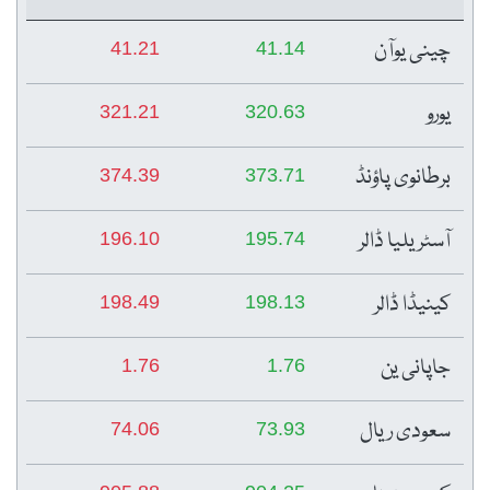
چینی یوآن
41.21
41.14
یورو
321.21
320.63
برطانوی پاؤنڈ
374.39
373.71
آسٹریلیا ڈالر
196.10
195.74
کینیڈا ڈالر
198.49
198.13
جاپانی ین
1.76
1.76
سعودی ریال
74.06
73.93