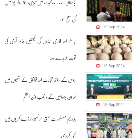
پاکستان سٹاک مارکیٹ میں تیزی، 81 ہزار پوائنٹس
کی سطح عبور
19 Sep 2024
برائلر اور فارمی انڈوں کی قیمتیں عام آدمی کی
قوت خرید سے دور
19 Sep 2024
روس کے ساتھ تجارت اور توانائی کے شعبوں میں
تعاون بڑھائیں گے : نائب وزیر اعظم
18 Sep 2024
پٹرولیم مصنوعات سستی، ٹرانسپورٹرز نے کرایوں میں
کمی کر دی