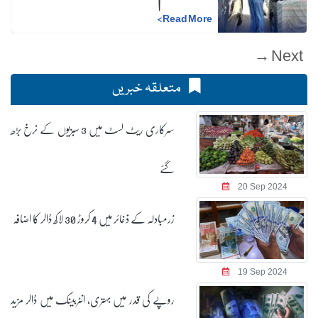
>
Read More
Next →
متعلقہ خبریں
سرکاری ریٹ لسٹ میں 3 سبزیوں کے نرخ بڑھ
گئے
20 Sep 2024
زرمبادلہ کے ذخائر میں 4 کروڑ 30 لاکھ ڈالر کا اضافہ
19 Sep 2024
روپے کی قدر میں بہتری، انٹربینک میں ڈالر مزید