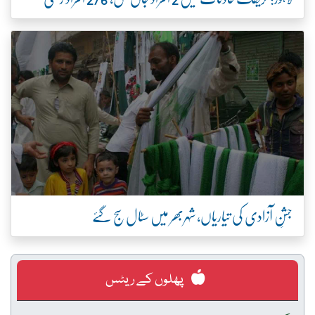
جشنِ آزادی کی تیاریاں، شہربھر میں سٹال سج گئے
پھلوں کے ریٹس