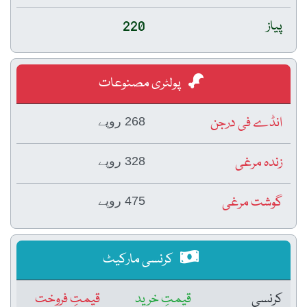
پیاز
220
پولٹری مصنوعات
انڈے فی درجن
268 روپے
زندہ مرغی
328 روپے
گوشت مرغی
475 روپے
کرنسی مارکیٹ
کرنسی
قیمتِ خرید
قیمتِ فروخت