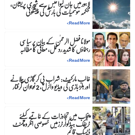
لاہورمیں جان لیوا حبس سے شہری پریشان،
محکمہ موسمیات کی بارش کی پیشگوئی
>
Read More
مولانا فضل الرحمٰن کے بیان پر سیاسی
رہنماؤں کا شدید ردعمل، معافی کا مطالبہ
>
Read More
غالب مارکیٹ: شراب پی کر گاڑی چلانے
اور ہلڑ بازی کی ویڈیو وائرل، 2 نوجوان گرفتار
>
Read More
پنجاب میں تجاوزات کے خاتمے کیلئے
ٹریفک ہیڈکوارٹرزمیں خصوصی انکروچمنٹ
ڈیسک قائم