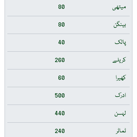
میتھی
80
بینگن
80
پالک
40
کریلے
260
کھیرا
60
ادرک
500
لہسن
440
ٹماٹر
240