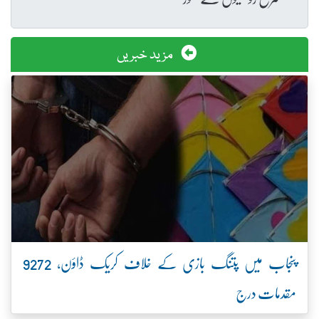
مزید خبریں
پنجاب میں پتنگ بازی کے خلاف کریک ڈاؤن، 9272
مقدمات درج