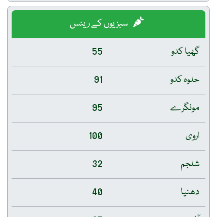
سبزیوں کے ریٹس
گھیا کدو
55
حلوہ کدو
91
مونگرے
95
اروی
100
شلجم
32
دھنیا
40