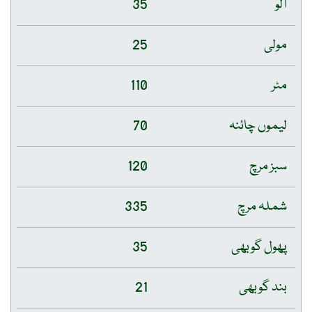
آلو
35
مولی
25
مٹر
110
لیموں چائنہ
70
سبز مرچ
120
شملہ مرچ
335
پھول گوبھی
35
بند گوبھی
21