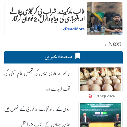
غالب مارکیٹ: شراب پی کر گاڑی چلانے
اور ہلڑ بازی کی ویڈیو وائرل، 2 نوجوان گرفتار
>
Read More
Next →
متعلقہ خبریں
برائلر اور فارمی انڈوں کی قیمتیں عام آدمی کی
قوت خرید سے دور
19 Sep 2024
روس کے ساتھ تجارت اور توانائی کے شعبوں میں
تعاون بڑھائیں گے : نائب وزیر اعظم