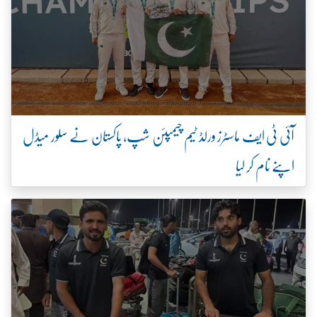
آئی ٹی ایف ماسٹرز ورلڈ ٹیم چیمپئن شپ، پاکستان نے سلور میڈل
اپنے نام کر لیا