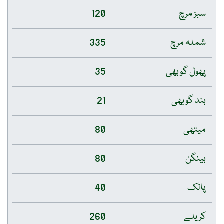
سبز مرچ
120
شملہ مرچ
335
پھول گوبھی
35
بند گوبھی
21
میتھی
80
بینگن
80
پالک
40
کریلے
260