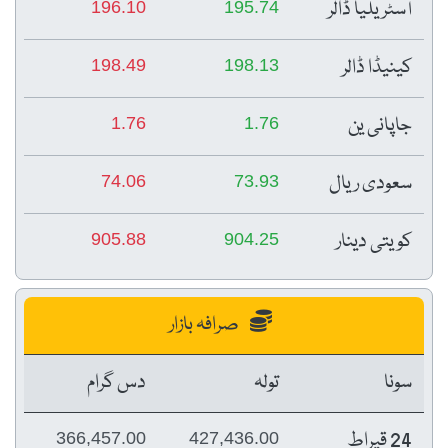
آسٹریلیا ڈالر
196.10
195.74
کینیڈا ڈالر
198.49
198.13
جاپانی ین
1.76
1.76
سعودی ریال
74.06
73.93
کویتی دینار
905.88
904.25
صرافہ بازار
سونا
تولہ
دس گرام
24 قیراط
366,457.00
427,436.00