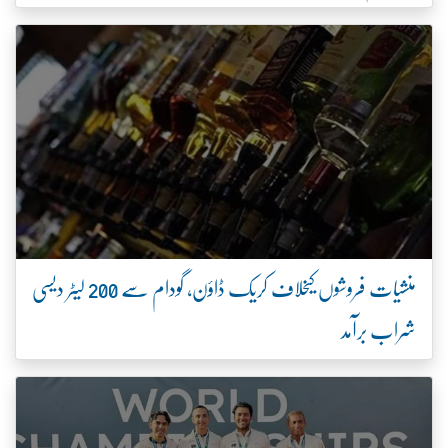
منشیات فروشوں کیخلاف کریک ڈاؤن، گودام سے 200 لیٹر دیسی
شراب برآمد