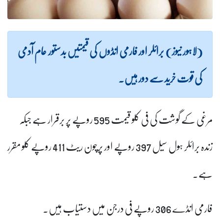
(لاہور نیوز) برائلر اور فارمی انڈوں کی قیمتیں بدستور عام آدمی
کی قوت خرید سے دور ہیں۔
مرغی کے گوشت کی فی کلو قیمت 595 روپے پر برقرار ہے جبکہ
زندہ برائلر ہول سیل 397 روپے اور پرچون ریٹ 411 روپے کلو مقرر
ہے۔
فارمی انڈے 306 روپے فی درجن میں دستیاب ہیں۔