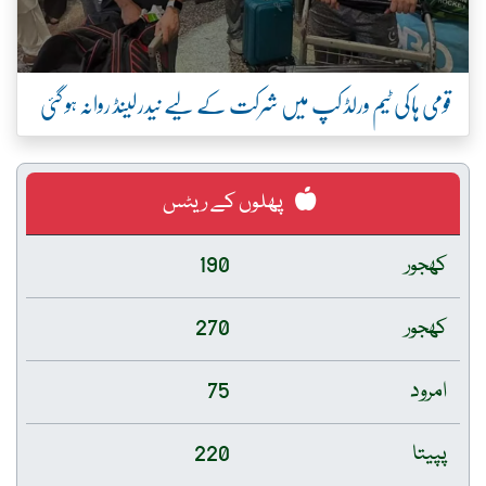
قومی ہاکی ٹیم ورلڈ کپ میں شرکت کے لیے نیدرلینڈ روانہ ہو گئی
پھلوں کے ریٹس
کھجور
190
کھجور
270
امرود
75
پپیتا
220