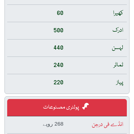
کھیرا
60
ادرک
500
لہسن
440
ٹماٹر
240
پیاز
220
پولٹری مصنوعات
انڈے فی درجن
268 روپے