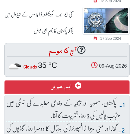
18 Sep 2024
آئی ایم ایف ایگزیکٹو بورڈ اجلاسوں کے شیڈول میں
بلآخر پاکستان کا نام بھی شامل
17 Sep 2024
آج کا موسم
35 °C
Clouds
09-Aug-2026
اہم خبریں
پاکستان، سعودیہ اور ترکیہ کے دفاعی معاہدے کی خوشی میں
پنجاب پولیس کی 3 روزہ تقریبات کا آغاز
گڈز اور منی مزدا ٹرانسپورٹرز کی ہڑتال کا دوسرا روز، گاڑیوں کی