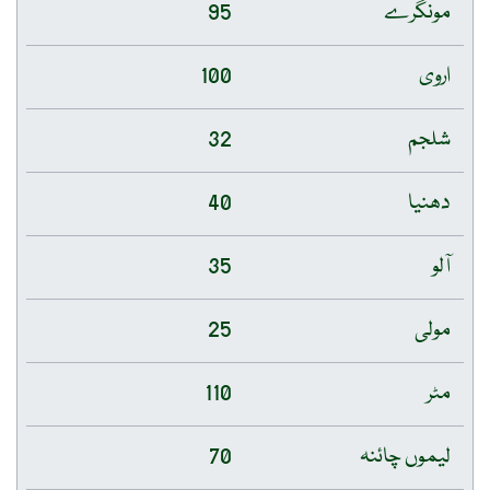
مونگرے
95
اروی
100
شلجم
32
دھنیا
40
آلو
35
مولی
25
مٹر
110
لیموں چائنہ
70