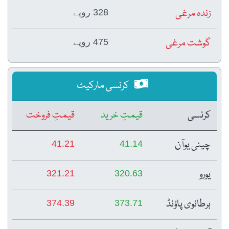
زندہ مرغی
328 روپے
گوشت مرغی
475 روپے
کرنسی مارکیٹ
کرنسی
قیمتِ خرید
قیمتِ فروخت
چینی یوآن
41.21
41.14
یورو
321.21
320.63
برطانوی پاؤنڈ
374.39
373.71