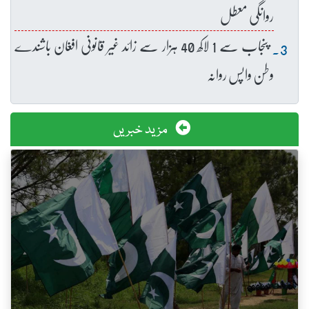
روانگی معطل
پنجاب سے 1 لاکھ 40 ہزار سے زائد غیر قانونی افغان باشندے
وطن واپس روانہ
مزید خبریں