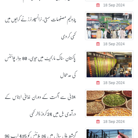
18 Sep 2024
پٹرولیم مصنوعات سستی، ٹرانسپورٹرز نے کرایوں میں
کمی کر دی
18 Sep 2024
پاکستان سٹاک مارکیٹ میں تیزی، 80 ہزار پوائنٹس
کی حد بحال
18 Sep 2024
جولائی سے اگست کے دوران غذائی اجناس کے
درآمدی بل میں 24 کروڑ ڈالر کمی
18 Sep 2024
گزشتہ مالی سال میں 36 پلانٹس کو 435 ارب 96