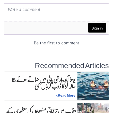
Recommended Articles
یوحناآباد:بارشی پانی میں نہاتے ہوئے 15
سالہ لڑکا ڈوب کرجاں بحق
>
Read More
پنجاب میں ترقیاتی منصوبوں کی منظوری کے