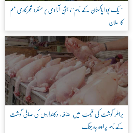
’’ایک پودا پاکستان کے نام‘‘، جشنِ آزادی پر منفرد شجرکاری مہم
کا اعلان
برائلر گوشت کی قیمت میں اضافہ، دکانداروں کی صافی گوشت
کے نام پر اوورچارجنگ