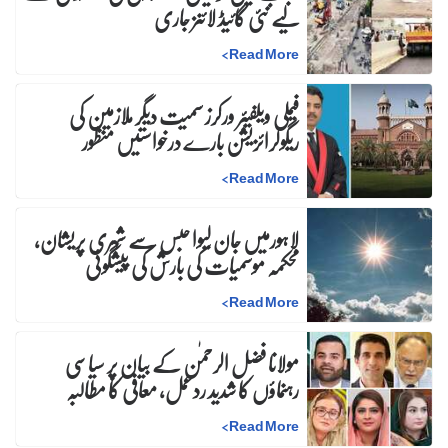
لیے نئی گائیڈ لائنز جاری
>
Read More
فیملی ویلفیئر ورکرز سمیت دیگر ملازمین کی
ریگولرائزیشن بارے درخواستیں منظور
>
Read More
لاہورمیں جان لیوا حبس سے شہری پریشان،
محکمہ موسمیات کی بارش کی پیشگوئی
>
Read More
مولانا فضل الرحمٰن کے بیان پر سیاسی
رہنماؤں کا شدید ردعمل، معافی کا مطالبہ
>
Read More