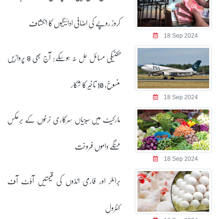
کروڑ روپے کی اضافی ادائیگیوں کا انکشاف
18 Sep 2024
تکنیکی مسائل حل نہ ہوسکے: آج بھی 8 پروازیں
منسوخ، 10 تاخیر کا شکار
18 Sep 2024
مارکیٹ میں سبزیاں سرکاری نرخوں کے برعکس
مہنگے داموں فروخت
18 Sep 2024
برائلر اور فارمی انڈوں کی قیمتیں آؤٹ آف
کنٹرول