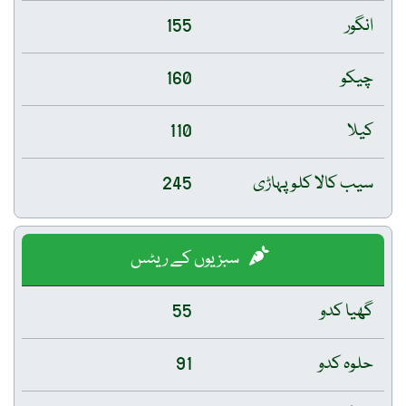
انگور
155
چیکو
160
کیلا
110
سیب کالا کلو پہاڑی
245
سبزیوں کے ریٹس
گھیا کدو
55
حلوہ کدو
91