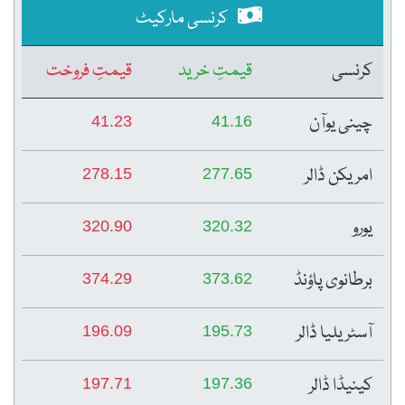
کرنسی مارکیٹ
کرنسی
قیمتِ خرید
قیمتِ فروخت
چینی یوآن
41.23
41.16
امریکن ڈالر
278.15
277.65
یورو
320.90
320.32
برطانوی پاؤنڈ
374.29
373.62
آسٹریلیا ڈالر
196.09
195.73
کینیڈا ڈالر
197.71
197.36