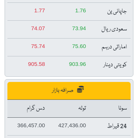
جاپانی ین
1.77
1.76
سعودی ریال
74.07
73.94
اماراتی درہم
75.74
75.60
کویتی دینار
905.58
903.96
صرافہ بازار
سونا
تولہ
دس گرام
24 قیراط
366,457.00
427,436.00