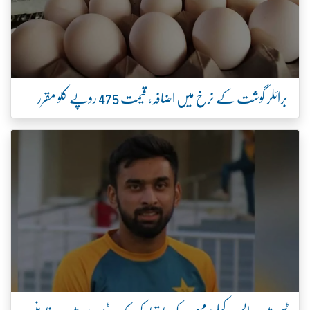
برائلر گوشت کے نرخ میں اضافہ، قیمت 475 روپے کلو مقرر