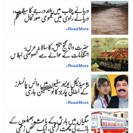
دریائے چناب میں بلند درجے کا سیلاب،
دریائے راوی میں مجموعی صورتحال مستحکم
>
Read More
حضرت داتا گنج بخش ؒ کا سالانہ عرس;
انتظامات کے حوالے سے خصوصی اجلاس
>
Read More
5 میڈیکل یونیورسٹیوں میں وائس چانسلرز
کے اضافی چارجز کا نوٹیفکیشن جاری
>
Read More
سگیاں میں بارش کے باعث بھینسوں کے
باڑے کی چھت گرگئی، ایک شخص زخمی