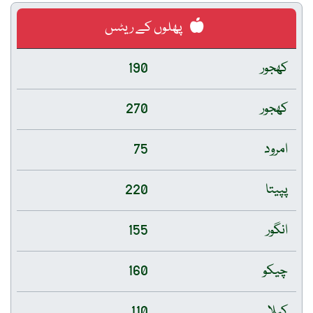
پھلوں کے ریٹس
کھجور
190
کھجور
270
امرود
75
پپیتا
220
انگور
155
چیکو
160
کیلا
110