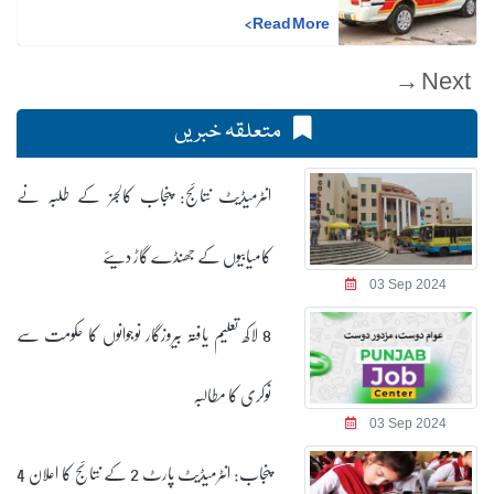
>
Read More
Next →
متعلقہ خبریں
انٹرمیڈیٹ نتائج: پنجاب کالجز کے طلبہ نے
کامیابیوں کے جھنڈے گاڑ دیئے
03 Sep 2024
8 لاکھ تعلیم یافتہ بیروزگار نوجوانوں کا حکومت سے
نوکری کا مطالبہ
03 Sep 2024
پنجاب: انٹرمیڈیٹ پارٹ 2 کے نتائج کا اعلان 4