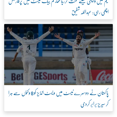
ٹیم میں واپسی کیلئے محنت کررہا تھا، کم بیک ٹیسٹ میں پرفارمنس
اچھی رہی: عبداللہ شفیق
پاکستان نے دوسرے ٹیسٹ میں ویسٹ انڈیز کو 8 وکٹوں سے ہرا
کر سیریز برابر کردی