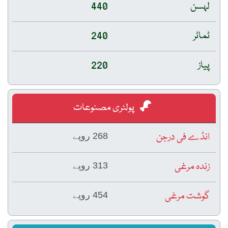
لہسن
440
ٹماٹر
240
پیاز
220
پولٹری مصنوعات
انڈے فی درجن
268 روپے
زندہ مرغی
313 روپے
گوشت مرغی
454 روپے