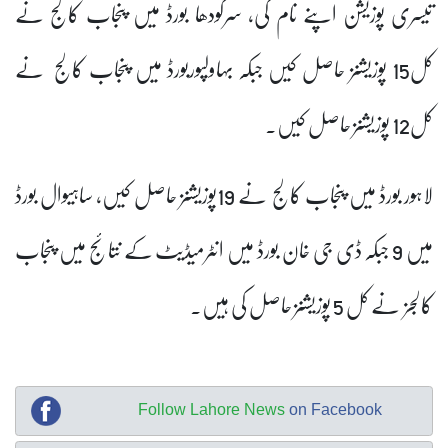
تیسری پوزیشن اپنے نام کی، سرگودھا بورڈ میں پنجاب کالج نے
کل15 پوزیشنز حاصل کیں جبکہ بہاولپوربورڈ میں پنجاب کالج نے
کل12 پوزیشنز حاصل کیں۔
لاہور بورڈ میں پنجاب کالج نے 19پوزیشنز حاصل کیں، ساہیوال بورڈ
میں 9 جبکہ ڈی جی خان بورڈ میں انٹرمیڈیٹ کے نتائج میں پنجاب
کالجز نے کل 5 پوزیشنز حاصل کی ہیں۔
Follow Lahore News
on Facebook