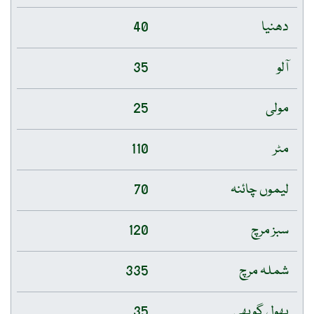
دھنیا
40
آلو
35
مولی
25
مٹر
110
لیموں چائنہ
70
سبز مرچ
120
شملہ مرچ
335
پھول گوبھی
35