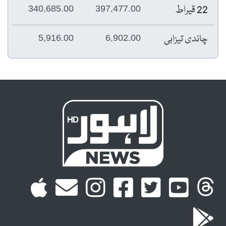
22 قیراط
340,685.00
397,477.00
چاندی تیزابی
5,916.00
6,902.00