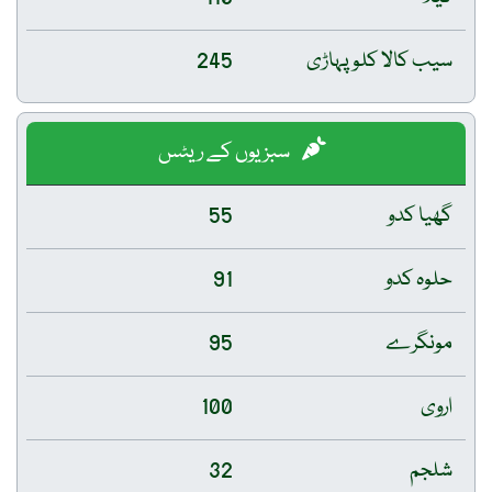
سیب کالا کلو پہاڑی
245
سبزیوں کے ریٹس
گھیا کدو
55
حلوہ کدو
91
مونگرے
95
اروی
100
شلجم
32