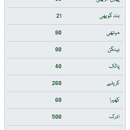
بند گوبھی
21
میتھی
80
بینگن
80
پالک
40
کریلے
260
کھیرا
60
ادرک
500