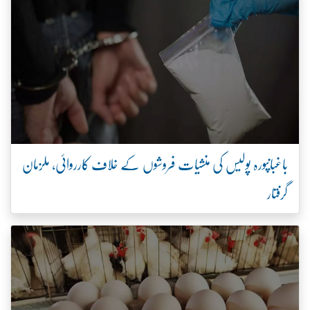
باغبانپورہ پولیس کی منشیات فروشوں کے خلاف کارروائی، ملزمان
گرفتار