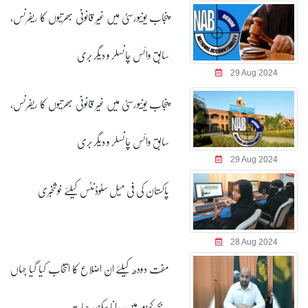
پنجاب یونیورسٹی میں غیر قانونی بھرتیوں کا ریفرنس،
سابق وائس چانسلر و دیگر بری
29 Aug 2024
پنجاب یونیورسٹی میں غیر قانونی بھرتیوں کا ریفرنس،
سابق وائس چانسلر و دیگر بری
29 Aug 2024
پاکستان کی فی میل سٹوڈنٹس کیلئے خوشخبری
28 Aug 2024
مفت دودھ کیلئے ان اضلاع کا انتخاب کیا گیا جہاں
بچے کمزور ہیں، رانا سکندر حیات