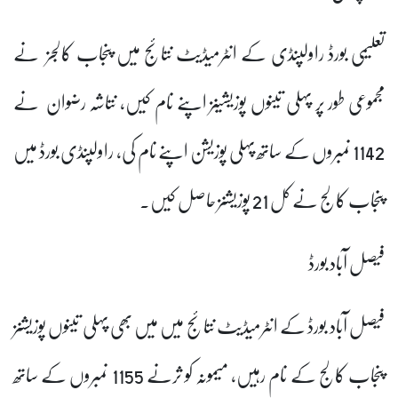
تعلیمی بورڈ راولپنڈی کے انٹرمیڈیٹ نتائج میں پنجاب کالجز نے
مجموعی طور پر پہلی تینوں پوزیشینز اپنے نام کیں، نتاشہ رضوان نے
1142 نمبروں کے ساتھ پہلی پوزیشن اپنے نام کی، راولپنڈی بورڈ میں
پنجاب کالج نے کل 21 پوزیشنز حاصل کیں۔
فیصل آباد بورڈ
فیصل آباد بورڈ کے انٹرمیڈیٹ نتائج میں میں بھی پہلی تینوں پوزیشنز
پنجاب کالج کے نام رہیں، میمونہ کو ثرنے 1155 نمبروں کے ساتھ