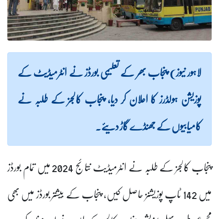
لاہور نیوز) پنجاب بھر کے تعلیمی بورڈز نے انٹرمیڈیٹ کے
پوزیشن ہولڈرز کا اعلان کر دیا، پنجاب کالجز کے طلبہ نے
کامیابیوں کے جھنڈے گاڑ دیئے۔
پنجاب کالجز کے طلبہ نے انٹرمیڈیٹ نتائج 2024 میں تمام بورڈز
میں 142 ٹاپ پوزیشنز حاصل کیں، پنجاب کے بیشتر بورڈز میں بھی