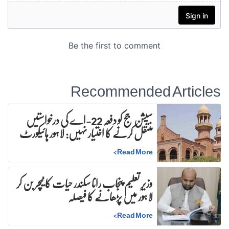
Recommended Articles
سیشن جج کو دفعہ 22-اے کی درخواستیں
منتقل کرنے کا اختیار نہیں: لاہور ہائیکورٹ
>
Read More
وزیرِ تعلیم پنجاب رانا سکندر حیات کا ٹیچر بن کر
لاہور میں پڑھانے کا فیصلہ
>
Read More