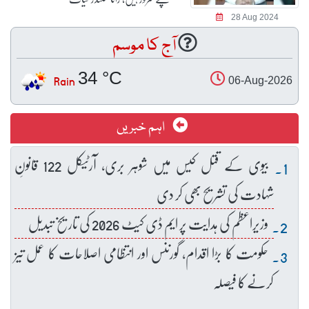
28 Aug 2024
آج کا موسم
34 °C
Rain
06-Aug-2026
اہم خبریں
بیوی کے قتل کیس میں شوہر بری، آرٹیکل 122 قانونِ
شہادت کی تشریح بھی کر دی
وزیراعظم کی ہدایت پر ایم ڈی کیٹ 2026 کی تاریخ تبدیل
حکومت کا بڑا اقدام، گورننس اور انتظامی اصلاحات کا عمل تیز
کرنے کا فیصلہ