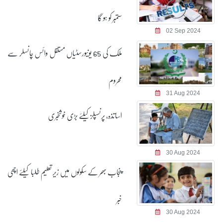
ستمبر کو ہو گا
02 Sep 2024
ملک کی 65 یونیورسٹیاں مستقل وائس چانسلر سے
محروم
31 Aug 2024
اساتذہ، پرنسپلز کیلئے بڑی خوشخبری
30 Aug 2024
پنجاب بھر کے سکولوں میں زیر تعلیم طلبا کیلئے اچھی
خبر
30 Aug 2024