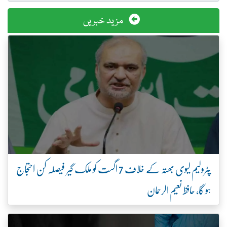
مزید خبریں
پٹرولیم لیوی بھتہ کے خلاف 7 اگست کو ملک گیر فیصلہ کن احتجاج
ہو گا، حافظ نعیم الرحمان