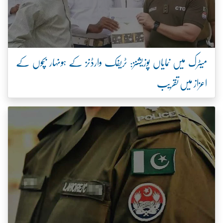
میٹرک میں نمایاں پوزیشنز: ٹریفک وارڈنز کے ہونہار بچوں کے
اعزاز میں تقریب