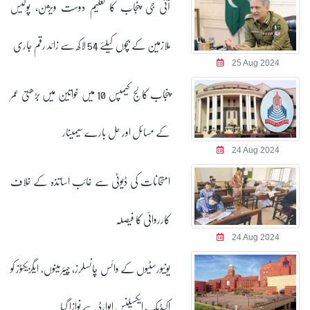
آئی جی پنجاب کا تعلیم دوست ویژن، پولیس
ملازمین کے بچوں کیلئے 54 لاکھ سے زائد رقم جاری
25 Aug 2024
پنجاب کالج کیمپس 10 میں خواتین میں بڑھتی عمر
کے مسائل اور حل بارے سیمینار
24 Aug 2024
امتحانات کی ڈیوٹی سے غائب اساتذہ کے خلاف
کارروائی کا فیصلہ
24 Aug 2024
یونیورسٹیوں کے وائس چانسلرز، چیئرمینوں، ایگزیکٹوز کو
اکیڈمک ایکسیلنس ایوارڈ سے نوازا گیا