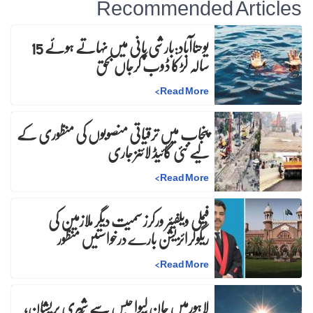
Recommended Articles
یوحناآباد:بارشی پانی میں نہاتے ہوئے 15
سالہ لڑکا ڈوب کرجاں بحق
>
Read More
پنجاب میں ترقیاتی منصوبوں کی منظوری کے
لیے نئی گائیڈ لائنز جاری
>
Read More
فیملی ویلفیئر ورکرز سمیت دیگر ملازمین کی
ریگولرائزیشن بارے درخواستیں منظور
>
Read More
لاہورمیں جان لیوا حبس سے شہری پریشان،