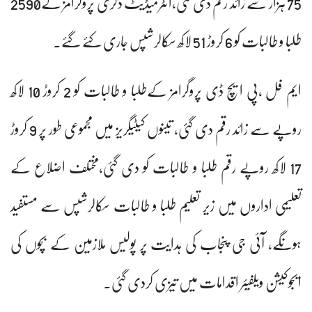
75 ہزار سے زائد رقم دی گئی،انٹرمیڈیٹ ڈگری پروگرامز کے2590
طلبا و طالبات کو 6 کروڑ 51 لاکھ سکالرشپس جاری کئے گئے۔
ایم فل ،پی ایچ ڈی پروگرامز کےطلبا و طالبات کو 2 کروڑ 10 لاکھ
روپے سے زائد رقم دی گئی، تینوں کیٹیگریز میں مجموعی طور پر 9 کروڑ
17 لاکھ روپے رقم طلبا و طالبات کو دی گئی،مختلف اضلاع کے
تعلیمی اداروں میں زیر تعلیم طلبا و طالبات سکالرشپس سے مستفید
ہونگے، آئی جی پنجاب کی ہدایت پر پولیس ملازمین کے بچوں کی
ایجوکیشن ویلفیئر اقدامات میں تیزی کردی گئی۔