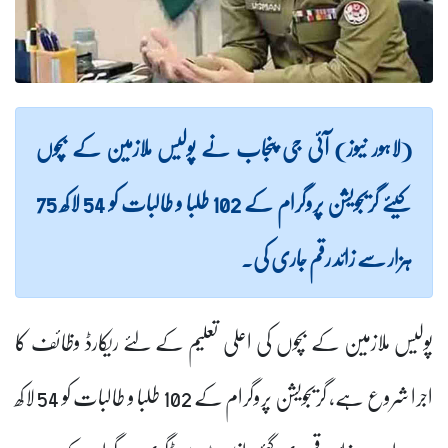
(لاہور نیوز) آئی جی پنجاب نے پولیس ملازمین کے بچوں
کیئے گریجویشن پروگرام کے 102 طلبا و طالبات کو 54 لاکھ 75
ہزار سے زائد رقم جاری کی۔
پولیس ملازمین کے بچوں کی اعلی تعلیم کے لئے ریکارڈ وظائف کا
اجرا شروع ہے، گریجویشن پروگرام کے 102 طلبا و طالبات کو 54 لاکھ