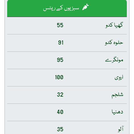
سبزیوں کے ریٹس
گھیا کدو
55
حلوہ کدو
91
مونگرے
95
اروی
100
شلجم
32
دھنیا
40
آلو
35