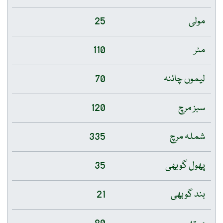
مولی
25
مٹر
110
لیموں چائنہ
70
سبز مرچ
120
شملہ مرچ
335
پھول گوبھی
35
بند گوبھی
21