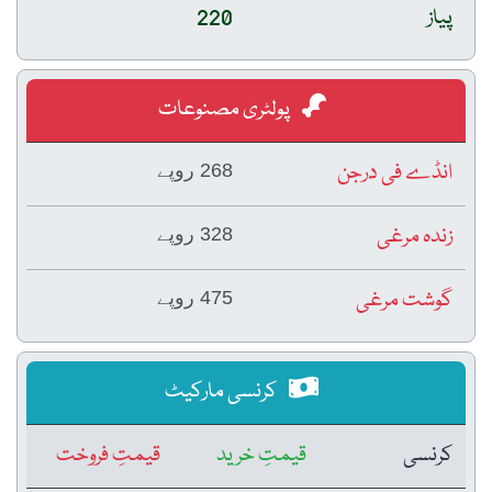
پیاز
220
پولٹری مصنوعات
انڈے فی درجن
268 روپے
زندہ مرغی
328 روپے
گوشت مرغی
475 روپے
کرنسی مارکیٹ
کرنسی
قیمتِ خرید
قیمتِ فروخت