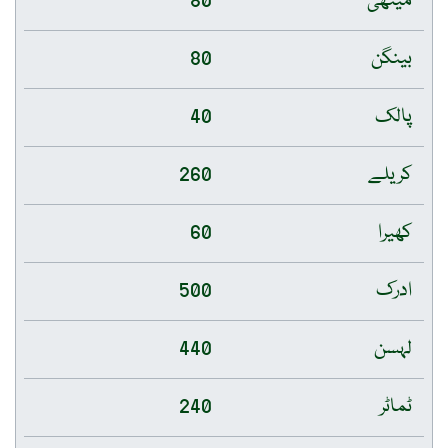
میتھی
80
بینگن
80
پالک
40
کریلے
260
کھیرا
60
ادرک
500
لہسن
440
ٹماٹر
240