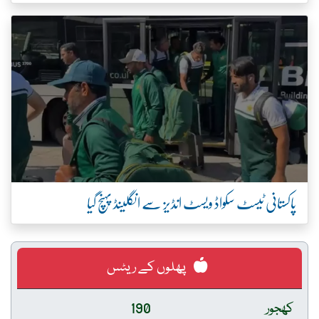
پاکستانی ٹیسٹ سکواڈ ویسٹ انڈیز سے انگلینڈ پہنچ گیا
پھلوں کے ریٹس
کھجور
190