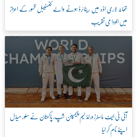
تھانہ لاری اڈہ میں ریٹائرڈ ہونے والے کنسٹیبل ظہور کے اعزاز
میں الوداعی تقریب
آئی ٹی ایف ماسٹرز ورلڈ ٹیم چیمپئن شپ، پاکستان نے سلور میڈل
اپنے نام کر لیا