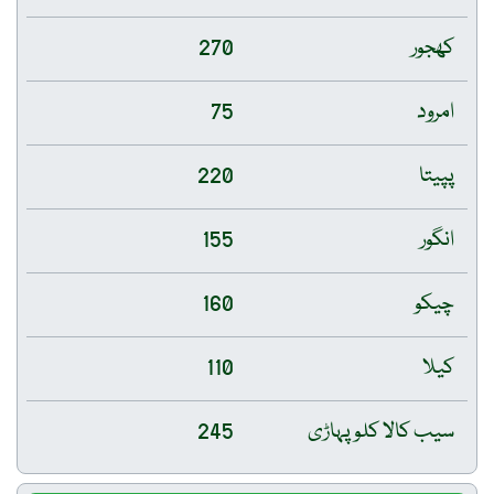
کھجور
270
امرود
75
پپیتا
220
انگور
155
چیکو
160
کیلا
110
سیب کالا کلو پہاڑی
245