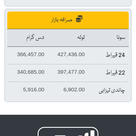
صرافہ بازار
سونا
تولہ
دس گرام
24 قیراط
366,457.00
427,436.00
22 قیراط
340,685.00
397,477.00
چاندی تیزابی
5,916.00
6,902.00