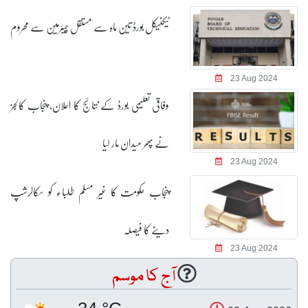
ٹیکنیکل بورڈ تین ماہ سے مستقل چیئرمین سے محروم
23 Aug 2024
وفاقی تعلیمی بورڈ کے نتائج کا اعلان، پنجاب کالجز
نے پھر میدان مار لیا
23 Aug 2024
پنجاب حکومت کا غیر مسلم طلباء کو سکالرشپ
دینے کا فیصلہ
23 Aug 2024
آج کا موسم