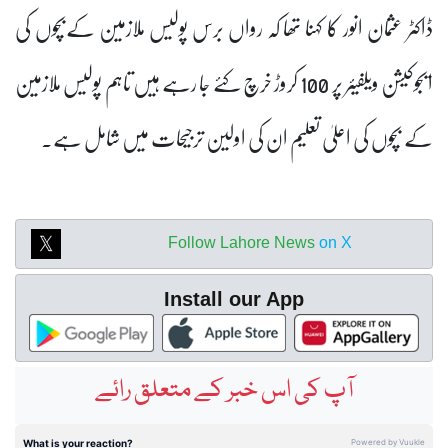
ڈاکٹر عثمان انور کا کہنا تھا کہ رواں برس پولیس ملازمین کےبچوں کی
ایجوکیشن ویلفیئر پر 100 کروڑ خرچ کئے جا رہے ہیں تاہم پولیس ملازمین
کے بچوں کی اعلیٰ تعلیم ان کی اولین ترجیحات میں شامل ہے۔
Follow Lahore News
on X
Install our App
آپ کی اس خبر کے متعلق رائے