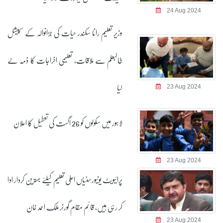
24 Aug 2024
وزیر تعلیم رانا سکندر حیات کی جڑانوالہ کے سپیشل
طالبعلم سے ملاقات، تعلیمی اخراجات کا ذمہ لے
لیا
23 Aug 2024
لاہور میں سکولوں کو 26 اگست کی تعطیل کا اعلان
23 Aug 2024
پرائیویٹ یونیورسٹیاں اعلیٰ تعلیم کیلئے بہترین کردار ادا
کر رہی ہیں، قائم مقام گورنر ملک احمد خان
23 Aug 2024