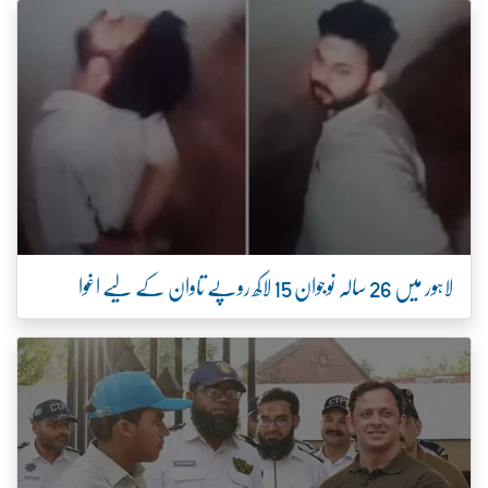
لاہور میں 26 سالہ نوجوان 15 لاکھ روپے تاوان کے لیے اغوا