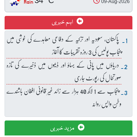
34 °C
Rain
09-Aug-2026
اہم خبریں
پاکستان، سعودیہ اور ترکیہ کے دفاعی معاہدے کی خوشی میں
پنجاب پولیس کی 3 روزہ تقریبات کا آغاز
دریاؤں میں پانی کے بہاؤ اور ڈیموں میں ذخیرے کی تازہ
صورتحال کی رپورٹ جاری
پنجاب سے 1 لاکھ 40 ہزار سے زائد غیر قانونی افغان باشندے
وطن واپس روانہ
مزید خبریں