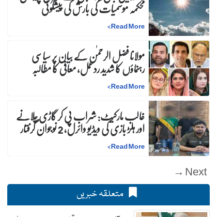
محکمہ موسمیات کی بارش کی پیشگوئی
>
Read More
مولانا فضل الرحمٰن کے بیان پر سیاسی
رہنماؤں کا شدید ردعمل، معافی کا مطالبہ
>
Read More
غالب مارکیٹ: شراب پی کر گاڑی چلانے
اور ہلڑ بازی کی ویڈیو وائرل، 2 نوجوان گرفتار
>
Read More
Next →
متعلقہ خبریں