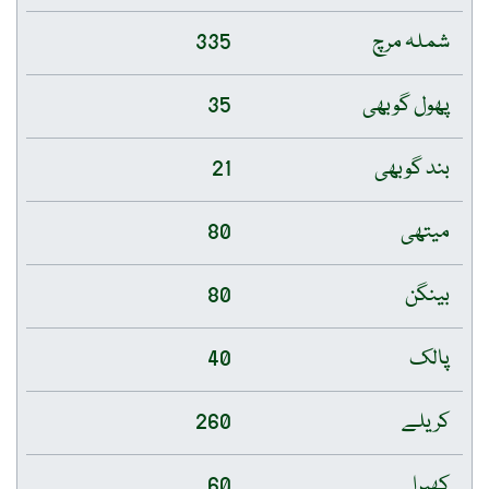
شملہ مرچ
335
پھول گوبھی
35
بند گوبھی
21
میتھی
80
بینگن
80
پالک
40
کریلے
260
کھیرا
60