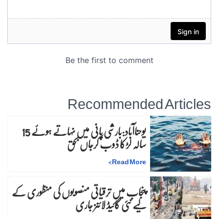
Recommended Articles
یوحناآباد:بارشی پانی میں نہاتے ہوئے 15
سالہ لڑکا ڈوب کرجاں بحق
>
Read More
پنجاب میں ترقیاتی منصوبوں کی منظوری کے
لیے نئی گائیڈ لائنز جاری