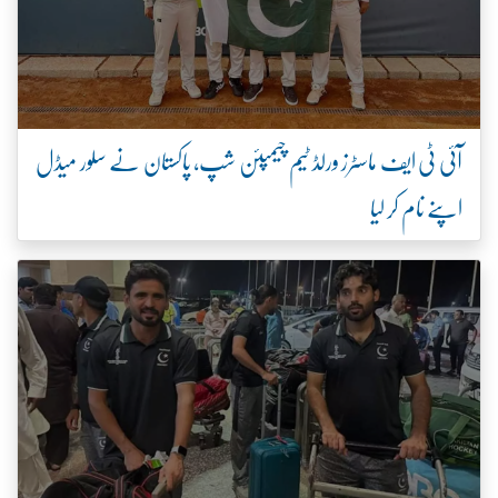
آئی ٹی ایف ماسٹرز ورلڈ ٹیم چیمپئن شپ، پاکستان نے سلور میڈل
اپنے نام کر لیا