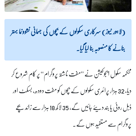
(لاہور نیوز) سرکاری سکولوں کے بچوں کی جسمانی نشوونما بہتر
بنانے کا منصوبہ بنا لیا گیا۔
محکمہ سکول ایجوکیشن نے ’’مفت ناشتہ پروگرام‘‘ پر کام شروع کر
دیا،
32
ہزار پرائمری سکولوں کے بچوں کو مفت دودھ، بسکٹ اور
ڈبل روٹی یا بند دیئے جائیں گے
،
35
لاکھ 18 ہزار سے زائد بچے
پروگرام سے مستفید ہوں گے
۔