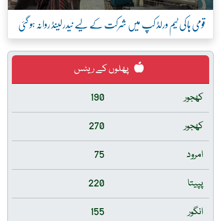
قومی ہاکی ٹیم ورلڈ کپ میں شرکت کے لیے نیدرلینڈ روانہ ہو گئی
پھلوں کے ریٹس
کھجور
190
کھجور
270
امرود
75
پپیتا
220
انگور
155