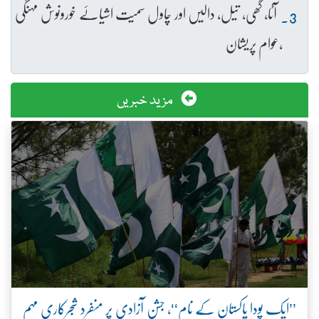
آٹا، گھی، تیل، دالیں اور چاول سمیت اشیائے خورونوش مہنگی
،عوام پریشان
مزید خبریں
’’ایک پودا پاکستان کے نام‘‘، جشنِ آزادی پر منفرد شجرکاری مہم