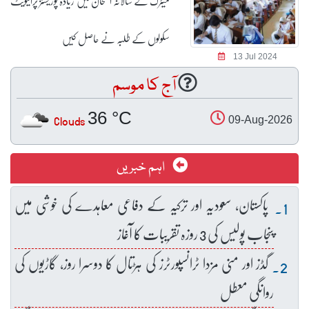
میٹرک کے سالانہ امتحان میں زیادہ پوزیشنز پرائیویٹ
سکولوں کے طلبہ نے حاصل کیں
13 Jul 2024
آج کا موسم
36 °C
Clouds
09-Aug-2026
اہم خبریں
پاکستان، سعودیہ اور ترکیہ کے دفاعی معاہدے کی خوشی میں
پنجاب پولیس کی 3 روزہ تقریبات کا آغاز
گڈز اور منی مزدا ٹرانسپورٹرز کی ہڑتال کا دوسرا روز، گاڑیوں کی
روانگی معطل