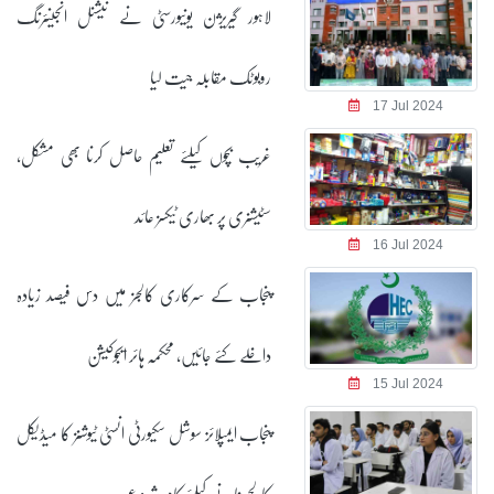
لاہور گیریژن یونیورسٹی نے نیشنل انجینئرنگ
روبوٹک مقابلہ جیت لیا
17 Jul 2024
غریب بچوں کیلئے تعلیم حاصل کرنا بھی مشکل،
سٹیشنری پر بھاری ٹیکسز عائد
16 Jul 2024
پنجاب کے سرکاری کالجز میں دس فیصد زیادہ
داخلے کئے جائیں، محکمہ ہائر ایجوکیشن
15 Jul 2024
پنجاب ایمپلائز سوشل سکیورٹی انسٹی ٹیوشنز کا میڈیکل
کالج بنانے کیلئے کام شروع