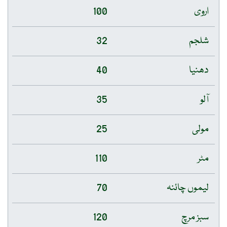
اروی
100
شلجم
32
دھنیا
40
آلو
35
مولی
25
مٹر
110
لیموں چائنہ
70
سبز مرچ
120