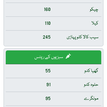
چیکو
160
کیلا
110
سیب کالا کلو پہاڑی
245
سبزیوں کے ریٹس
گھیا کدو
55
حلوہ کدو
91
مونگرے
95