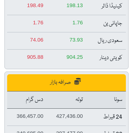
کینیڈا ڈالر
198.49
198.13
جاپانی ین
1.76
1.76
سعودی ریال
74.06
73.93
کویتی دینار
905.88
904.25
صرافہ بازار
سونا
تولہ
دس گرام
24 قیراط
366,457.00
427,436.00