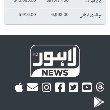
22 قیراط
340,685.00
397,477.00
چاندی تیزابی
5,916.00
6,902.00