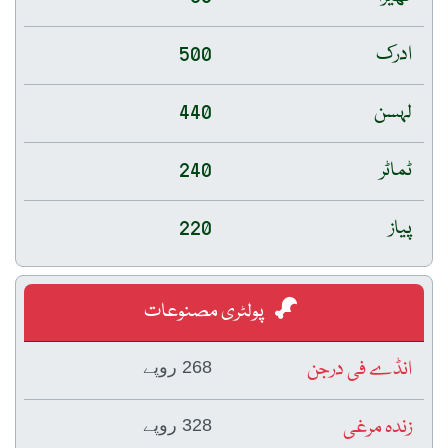
ادرک
500
لہسن
440
ٹماٹر
240
پیاز
220
پولٹری مصنوعات
انڈے فی درجن
268 روپے
زندہ مرغی
328 روپے