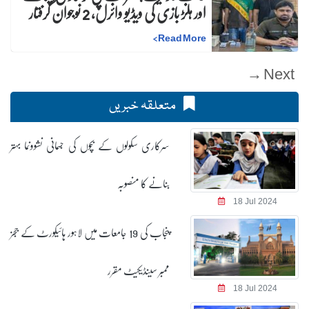
اور ہلڑ بازی کی ویڈیو وائرل، 2 نوجوان گرفتار
>
Read More
Next →
متعلقہ خبریں
سرکاری سکولوں کے بچوں کی جسمانی نشوونما بہتر
بنانے کا منصوبہ
18 Jul 2024
پنجاب کی 19 جامعات میں لاہور ہائیکورٹ کے ججز
ممبر سینڈیکیٹ مقرر
18 Jul 2024