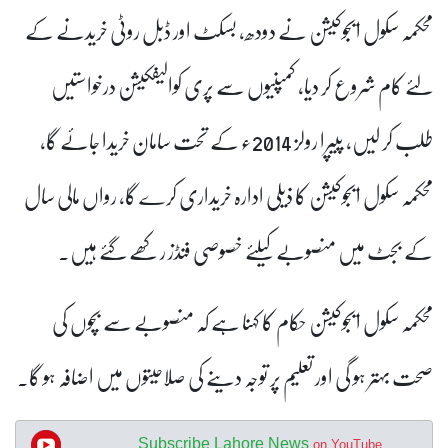
محکمہ سکول ایجوکیشن نے دودھ، بسکٹ اور ڈبل روٹی خریدنے کے
لئے کام شروع کر دیا، کمپنیوں سے پری کوالیفکیشن درخواستیں
طلب کر لیں، پیپرا رولز 2014ء کے تحت سامان خریدا جائے گا
،
محکمہ سکول ایجوکیشن کا ذیلی ادارہ خریداری کرے گا
،
رواں مالی سال
کے بجٹ میں منصوبے کیلئے خصوصی فنڈز رکھے گئے ہیں۔
محکمہ سکول ایجوکیشن حکام کا کہنا ہے کہ منصوبے سے بچوں کی
صحت بہتر ہو گی اور تعلیم پر توجہ دینے کی صلاحیتوں میں اضافہ ہو گا۔
Subscribe Lahore News
on YouTube