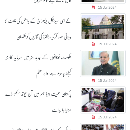
15 Jul 2024
کے ای میڈیکل یونیورسٹی کے ہاسٹل کی چھت کا
بیرونی حصہ گرگیا، ڈاکٹرز کی گاڑیوں کو نقصان
15 Jul 2024
حکومت نوجوانوں کے جدید ہنر میں سرمایہ کاری
کیلئے پُرعزم ہے:وزیراعظم
15 Jul 2024
پاکستان سمیت دنیا بھر میں آج 'یوتھ سکلز ڈے'
منایا جا رہا ہے
15 Jul 2024