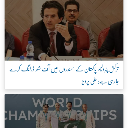
ترکش پٹرولیم پاکستان کے سمندروں میں آف شور ڈرلنگ کرنے
جا رہی ہے: علی پرویز