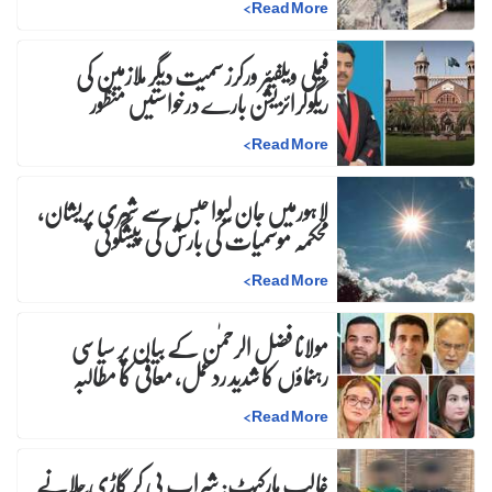
>
Read More
فیملی ویلفیئر ورکرز سمیت دیگر ملازمین کی
ریگولرائزیشن بارے درخواستیں منظور
>
Read More
لاہورمیں جان لیوا حبس سے شہری پریشان،
محکمہ موسمیات کی بارش کی پیشگوئی
>
Read More
مولانا فضل الرحمٰن کے بیان پر سیاسی
رہنماؤں کا شدید ردعمل، معافی کا مطالبہ
>
Read More
غالب مارکیٹ: شراب پی کر گاڑی چلانے