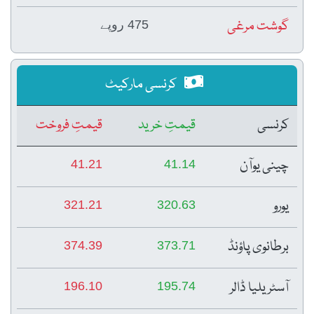
گوشت مرغی
475 روپے
کرنسی مارکیٹ
کرنسی
قیمتِ خرید
قیمتِ فروخت
چینی یوآن
41.21
41.14
یورو
321.21
320.63
برطانوی پاؤنڈ
374.39
373.71
آسٹریلیا ڈالر
196.10
195.74