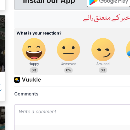
ک
Install our App
بر کے متعلق رائے
پ
ک