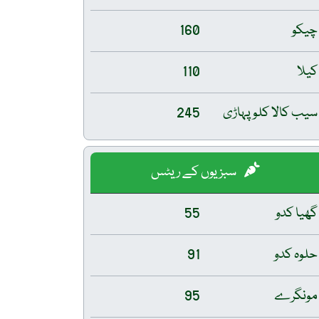
چیکو
160
کیلا
110
سیب کالا کلو پہاڑی
245
سبزیوں کے ریٹس
گھیا کدو
55
حلوہ کدو
91
مونگرے
95