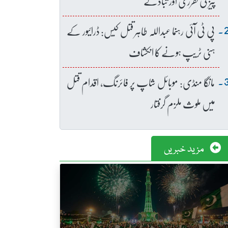
پیز کی تقرری اور تبادلے
پی ٹی آئی رہنما عبداللہ طاہر قتل کیس: ڈرائیور کے
ہنی ٹریپ ہونے کا انکشاف
مانگا منڈی: موبائل شاپ پر فائرنگ، اقدام قتل
میں ملوث ملزم گرفتار
مزید خبریں