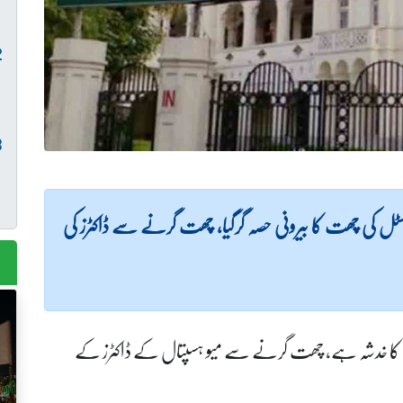
اسٹل کی چھت کا بیرونی حصہ گرگیا، چھت گرنے سے ڈاکٹرز کی
ے کا خدشہ ہے، چھت گرنے سے میو ہسپتال کے ڈاکٹرز کے