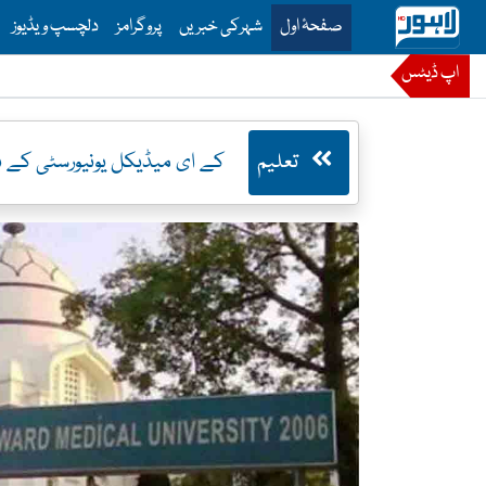
is is the main menu for Lahore News
صفحۂ اول
شہرکی خبریں
پروگرامز
دلچسپ ویڈیوز
اپ ڈیٹس
تعلیم
کے ای میڈیکل یونیورسٹی کے ہ