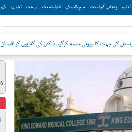
Th
تعلیم
پنجاب گورنمنٹ
جرم وانصاف
انٹرٹینمنٹ
صحت
تجارت
کھی
اسٹل کی چھت کا بیرونی حصہ گرگیا، ڈاکٹرز کی گاڑیوں کو نقصان
26