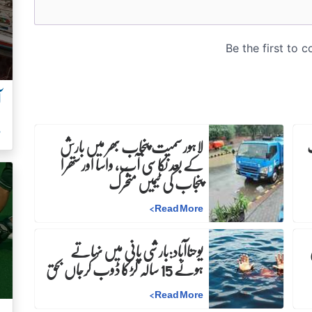
آ
ہ
لاہور سمیت پنجاب بھر میں بارش
کے بعد نکاسی آب، واسا اور ستھرا
پنجاب کی ٹیمیں متحرک
>
Read More
ن
یوحناآباد:بارشی پانی میں نہاتے
ہوئے 15 سالہ لڑکا ڈوب کرجاں بحق
>
Read More