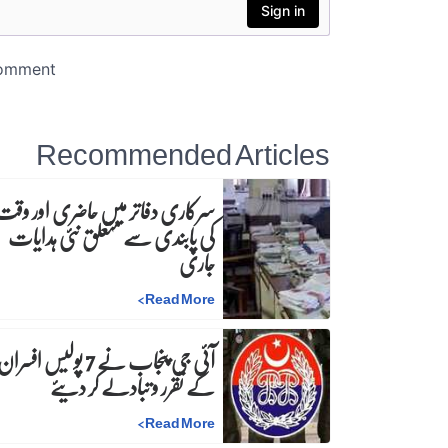
Recommended Articles
سرکاری دفاتر میں حاضری اور وقت
کی پابندی سے متعلق نئی ہدایات
جاری
>
Read More
آئی جی پنجاب نے 7 پولیس افسرا
کے تقرر و تبادلے کر دیئے
>
Read More