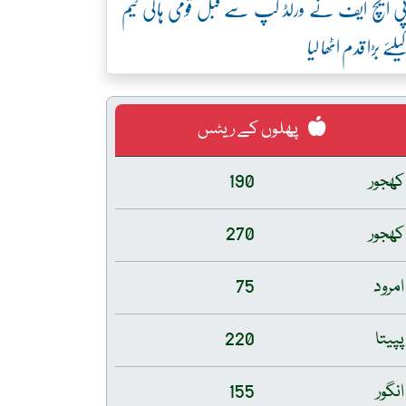
ی ایچ ایف نے ورلڈ کپ سے قبل قومی ہاکی ٹیم
یلئے بڑا قدم اٹھا لیا
پھلوں کے ریٹس
کھجور
190
کھجور
270
امرود
75
پپیتا
220
انگور
155