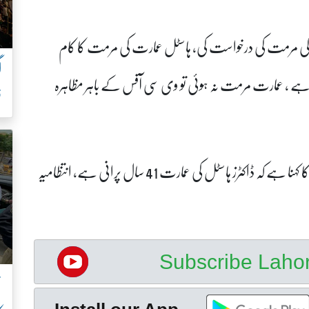
سٹل کی مرمت کی درخواست کی، ہاسٹل عمارت کی مرمت کا کام
 ہے ، عمارت مرمت نہ ہوئی تو وی سی آفس کے باہر مظاہرہ
ف
پروفیسر محمود ایاز وی سی کنگ ایڈورڈ میڈیکل یونیورسٹی کا کہنا ہے کہ ڈاکٹرز ہاسٹل کی عمارت 41 سال پرانی ہے، انتظامیہ
Subscribe Lah
ن