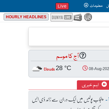
ل
معلومات
Live
HOURLY HEADLINES
آج کا موسم
28 °C
Clouds
08-Aug-20
اہم خبریں
پنجاب پولیس میں ایک درجن سے زائد ڈی ایس