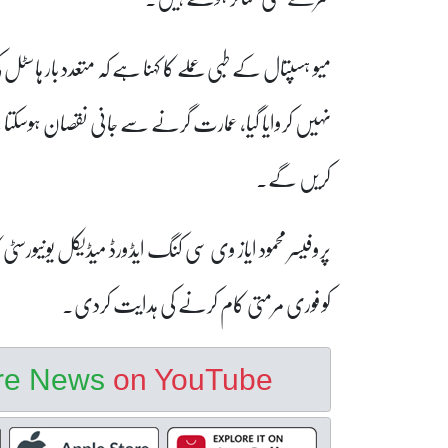
میو ہسپتال کے طبی عملے کا کہنا ہے کہ متعدد بار ہا
نہیں کروایا گیا، عمارت گرنے سے جانی نقصان ہوسکتا
کریں گے۔
کو فوری مرمتی کام کرنے کی ہدایت کردی۔
ore News
on YouTube