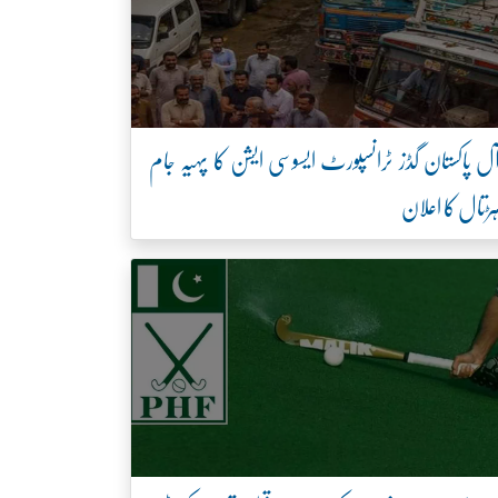
ل پاکستان گڈز ٹرانسپورٹ ایسوسی ایشن کا پہیہ جام
ڑتال کا اعلان