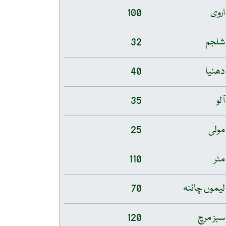
اروی
100
شلجم
32
دھنیا
40
آلو
35
مولی
25
مٹر
110
لیموں چائنہ
70
سبز مرچ
120