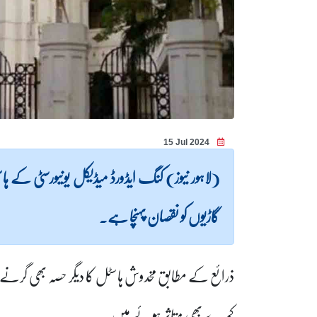
15 Jul 2024
(لاہور نیوز) کنگ ایڈورڈ میڈیکل یونیورسٹی کے ہ
گاڑیوں کو نقصان پہنچا ہے۔
ذرائع کے مطابق مخدوش ہاسٹل کا دیگر حصہ بھی گرن
کمرے بھی متاثر ہوئے ہیں۔