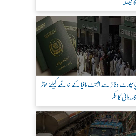
ا فیصلہ
اسپورٹ دفاتر سے ایجنٹ مافیا کے خاتمے کیلئے مؤثر
ارروائی کا حکم