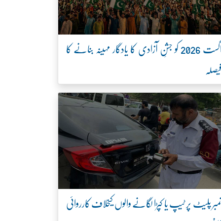
اگست 2026 کو جشنِ آزادی کا یادگار مہینہ بنانے کا
یصلہ
مبر پلیٹ پر ٹیپ یا کپڑا لگانے والوں کیخلاف کارروائی