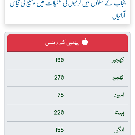
پنجاب کے سکولوں میں گرمیوں کی تعطیلات میں توسیع کی قیاس
آرائیاں
پھلوں کے ریٹس
کھجور
190
کھجور
270
امرود
75
پپیتا
220
انگور
155