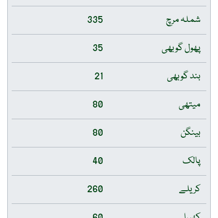
شملہ مرچ
335
پھول گوبھی
35
بند گوبھی
21
میتھی
80
بینگن
80
پالک
40
کریلے
260
کھیرا
60