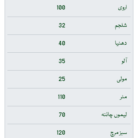
اروی
100
شلجم
32
دھنیا
40
آلو
35
مولی
25
مٹر
110
لیموں چائنہ
70
سبز مرچ
120