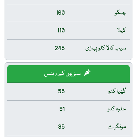
چیکو
160
کیلا
110
سیب کالا کلو پہاڑی
245
سبزیوں کے ریٹس
گھیا کدو
55
حلوہ کدو
91
مونگرے
95