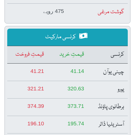
گوشت مرغی
475 روپے
کرنسی مارکیٹ
کرنسی
قیمتِ خرید
قیمتِ فروخت
چینی یوآن
41.21
41.14
یورو
321.21
320.63
برطانوی پاؤنڈ
374.39
373.71
آسٹریلیا ڈالر
196.10
195.74