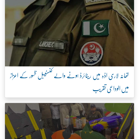
تھانہ لاری اڈہ میں ریٹائرڈ ہونے والے کنسٹیبل ظہور کے اعزاز
میں الوداعی تقریب