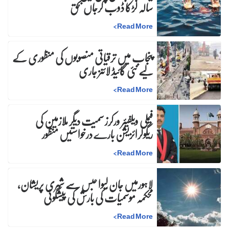
سالہ لڑکا ڈوب کرجاں بحق
>
Read More
پنجاب میں ترقیاتی منصوبوں کی منظوری کے
لیے نئی گائیڈ لائنز جاری
>
Read More
فیملی ویلفیئر ورکرز سمیت دیگر ملازمین کی
ریگولرائزیشن بارے درخواستیں منظور
>
Read More
لاہورمیں جان لیوا حبس سے شہری پریشان،
محکمہ موسمیات کی بارش کی پیشگوئی
>
Read More