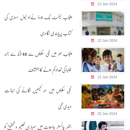
23 Jun 2024
پنجاب ٹیکسٹ بک بورڈ نےاو لیول ہسٹری کی
کتاب پرپابندی لگا دی
22 Jun 2024
پنجاب بھر میں نجی سکولوں سے 40 لاکھ سے زائد
طلبا کی تعداد کم ہونے کا انکشاف
21 Jun 2024
نجی سکولوں میں سمر کیمپس لگانے کی اجازت
دیدی گئی
20 Jun 2024
بطور چانسلر جامعات میں معیاری تعلیم و تحقیق کو