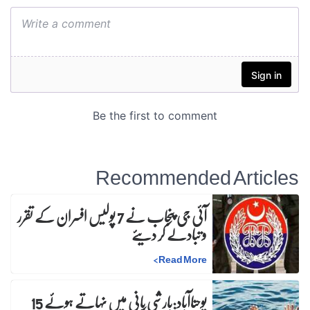
Recommended Articles
آئی جی پنجاب نے 7 پولیس افسران کے تقرر
و تبادلے کر دیئے
>
Read More
یوحناآباد:بارشی پانی میں نہاتے ہوئے 15