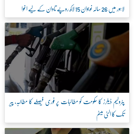
لاہور میں 26 سالہ نوجوان 15 لاکھ روپے تاوان کے لیے اغوا
پٹرولیم ڈیلرز کا حکومت کو مطالبات پر فوری فیصلے کا مطالبہ، پیر
تک کا الٹی میٹم