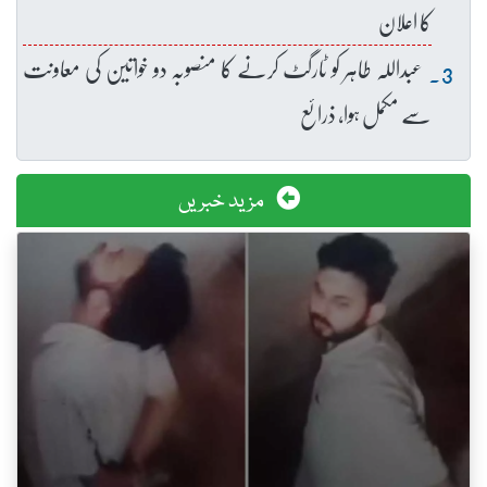
کا اعلان
عبداللہ طاہر کو ٹارگٹ کرنے کا منصوبہ دو خواتین کی معاونت
سے مکمل ہوا، ذرائع
مزید خبریں