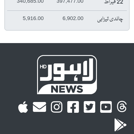
22 قیراط
340,685.00
397,477.00
چاندی تیزابی
5,916.00
6,902.00