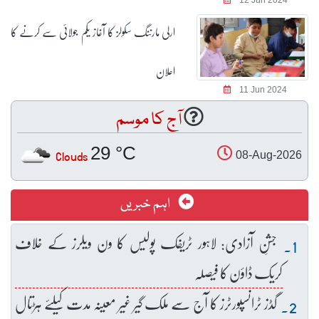
ارلی مارننگ سکولز کا آغاز یکم جولائی سے کرنے کا
اعلان
11 Jun 2024
آج کا موسم
29 °C
Clouds
08-Aug-2026
اہم خبریں
جشنِ آزادی: لاہور ٹریفک پولیس کا ون ویلرز کے خلاف
کریک ڈاؤن کا فیصلہ
گڈز ٹرانسپورٹرز کا آج سے ملک گیر غیر معینہ مدت کیلئے ہڑتال