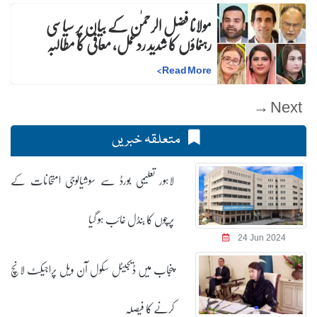
مولانا فضل الرحمٰن کے بیان پر سیاسی
رہنماؤں کا شدید ردعمل، معافی کا مطالبہ
>
Read More
Next →
متعلقہ خبریں
لاہور تعلیمی بورڈ سے سوشیالوجی امتحانات کے
پرچوں کا بنڈل غائب ہو گیا
24 Jun 2024
پنجاب میں ڈیجیٹل سکول آن ویل پراجیکٹ لانچ
کرنے کا فیصلہ