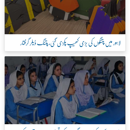
لاہور میں پتنگوں کی بڑی کھیپ پکڑی گئی، پتنگ ڈیلر گرفتار