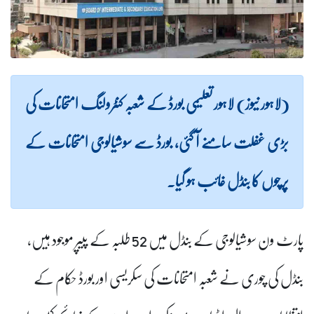
(لاہور نیوز) لاہور تعلیمی بورڈ کے شعبہ کنٹرولنگ امتحانات کی
بڑی غفلت سامنے آ گئی، بورڈ سے سوشیالوجی امتحانات کے
پرچوں کا بنڈل غائب ہو گیا۔
پارٹ ون سوشیالوجی کے بنڈل میں 52 طلبہ کے پیپر موجود ہیں،
بنڈل کی چوری نے شعبہ امتحانات کی سکریسی اور بورڈ حکام کے