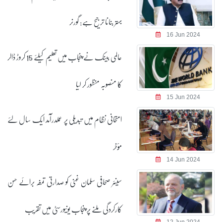
بہتر بنانا ترجیح ہے: گورنر
16 Jun 2024
عالمی بینک نے پنجاب میں تعلیم کیلئے 15 کروڑ ڈالر
کا منصوبہ منظور کر لیا
15 Jun 2024
امتحانی نظام میں تبدیلی پر عملدرآمد ایک سال لئے
مؤخر
14 Jun 2024
سینئر صحافی سلمان غنی کو صدارتی تمغہ برائے حسن
کارکردگی ملنے پر پنجاب یونیورسٹی میں تقریب
12 Jun 2024