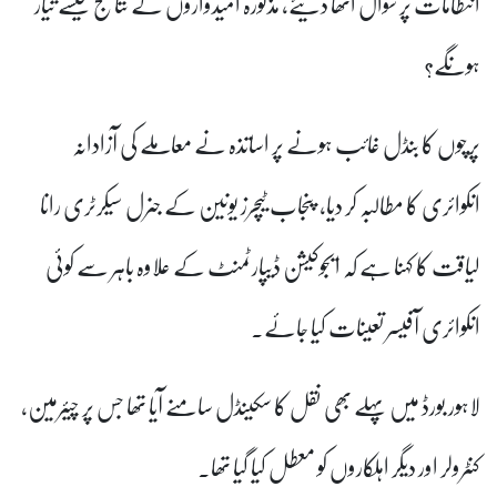
انتظامات پر سوال اٹھا دیئے، مذکورہ امیدواروں کے نتائج کیسے تیار
ہونگے؟
پرچوں کا بنڈل غائب ہونے پر اساتذہ نے معاملے کی آزادانہ
انکوائری کا مطالبہ کر دیا،
پنجاب ٹیچرز یونین کے جنرل سیکرٹری رانا
لیاقت کا کہنا ہے کہ
ایجوکیشن ڈیپارٹمنٹ کے علاوہ باہر سے کوئی
انکوائری آفیسر تعینات کیا جائے۔
لاہور بورڈ میں پہلے بھی نقل کا سکینڈل سامنے آیا تھا جس پر چیئرمین،
کنٹرولر اور دیگر اہلکاروں کو معطل کیا گیا تھا۔