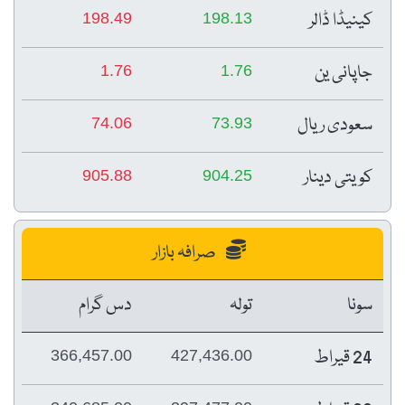
کینیڈا ڈالر
198.49
198.13
جاپانی ین
1.76
1.76
سعودی ریال
74.06
73.93
کویتی دینار
905.88
904.25
صرافہ بازار
سونا
تولہ
دس گرام
24 قیراط
366,457.00
427,436.00