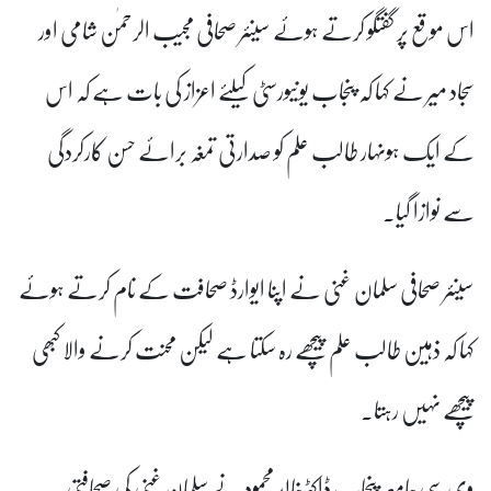
اس موقع پر گفتگو کرتے ہوئے سینئر صحافی مجیب الرحمٰن شامی اور
سجاد میر نے کہا کہ
پنجاب یونیورسٹی کیلئے اعزاز کی بات ہے کہ
اس
کے ایک ہونہار طالب علم کو صدارتی تمغہ برائے حسن کارکردگی
سے نوازا گیا۔
سینئر صحافی سلمان غنی نے اپنا ایوارڈ صحافت کے نام کرتے ہوئے
کہا کہ
ذہین طالب علم پیچھے رہ سکتا ہے لیکن محنت کرنے والا کبھی
پیچھے نہیں رہتا
۔
وی سی جامعہ پنجاب ڈاکٹرخالد محمود نے سلمان غنی کی صحافتی