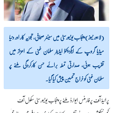
(لاہور نیوز) پنجاب یونیورسٹی میں سینئر صحافی، تجزیہ کار اور دنیا
میڈیا گروپ کے ایگزیکٹو ایڈیٹر سلمان غنی کے اعزاز میں
تقریب ہوئی، صدارتی تمغہ برائے حسن کارکردگی ملنے پر
سلمان غنی کو خراج تحسین پیش کیا گیا۔
پرائیڈ آف پرفارمنس ایوارڈ ملنے پر پنجاب یونیورسٹی سکول آف