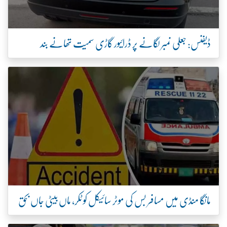
ڈیفنس: جعلی نمبر لگانے پر ڈرائیور گاڑی سمیت تھانے بند
مانگا منڈی میں مسافر بس کی موٹر سائیکل کو ٹکر، ماں بیٹی جاں بحق