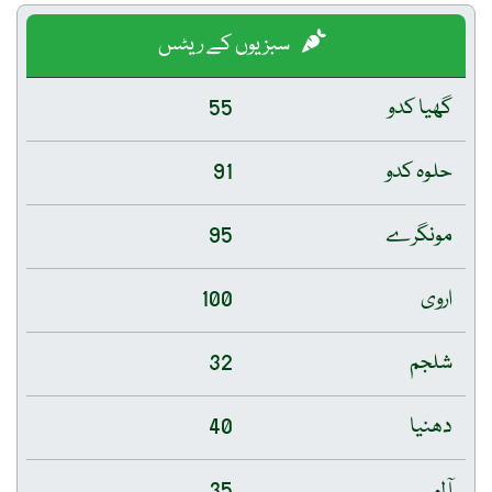
سبزیوں کے ریٹس
گھیا کدو
55
حلوہ کدو
91
مونگرے
95
اروی
100
شلجم
32
دھنیا
40
آلو
35