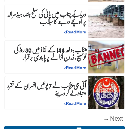
دریائے چناب میں پانی کی سطح بلند، ہیڈ مرالہ
پر اونچے درجے کا سیلاب
>
Read More
پنجاب:دفعہ 144 کے نفاذ میں 30 روز کی
توسیع، ڈرون اُڑانے پر پابندی برقرار
>
Read More
آئی جی پنجاب نے 7 پولیس افسران کے تقرر
و تبادلے کر دیئے
>
Read More
Next →