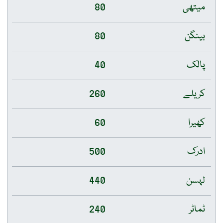
میتھی
80
بینگن
80
پالک
40
کریلے
260
کھیرا
60
ادرک
500
لہسن
440
ٹماٹر
240