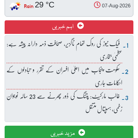
29 °C
Rain
07-Aug-2026
اہم خبریں
فیک نیوز کی روک تھام ناگزیر، صحافت ذمہ دارانہ پیشہ ہے:
عظمیٰ بخاری
حکومت پنجاب میں اعلیٰ افسران کے تقرر و تبادلوں کے
احکامات جاری
غالب مارکیٹ: پتنگ کی ڈور پھرنے سے 23 سالہ نوجوان
زخمی، ہسپتال منتقل
مزید خبریں