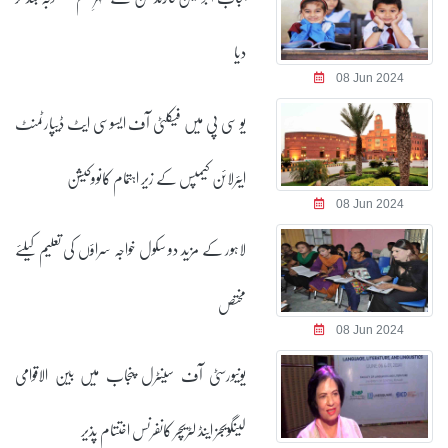
دیا
08 Jun 2024
یو سی پی میں فیکلٹی آف ایسوسی ایٹ ڈیپارٹمنٹ
ایئرلائن کیمپس کے زیر اہتمام کانووکیشن
08 Jun 2024
لاہور کے مزید دو سکول خواجہ سراؤں کی تعلیم کیلئے
مختص
08 Jun 2024
یونیورسٹی آف سینٹرل پنجاب میں بین الاقوامی
لینگویجز اینڈ لٹریچر کانفرنس اختتام پذیر