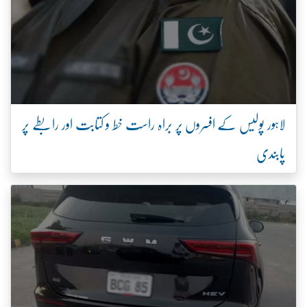
لاہور پولیس کے افسروں پر براہ راست خط و کتابت اور رابطے پر
پابندی