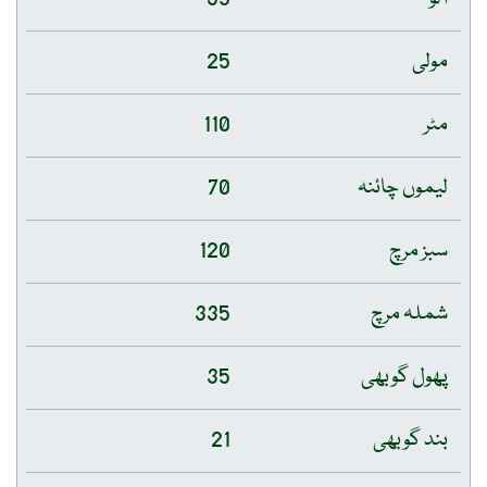
مولی
25
مٹر
110
لیموں چائنہ
70
سبز مرچ
120
شملہ مرچ
335
پھول گوبھی
35
بند گوبھی
21