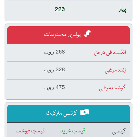
پیاز
220
پولٹری مصنوعات
انڈے فی درجن
268 روپے
زندہ مرغی
328 روپے
گوشت مرغی
475 روپے
کرنسی مارکیٹ
کرنسی
قیمتِ خرید
قیمتِ فروخت