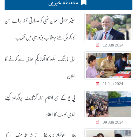
متعلقہ خبریں
سینئر صحافی سلمان غنی کو صدارتی تمغہ برائے حسن
کارکردگی ملنے پر پنجاب یونیورسٹی میں تقریب
12 Jun 2024
ارلی مارننگ سکولز کا آغاز یکم جولائی سے کرنے کا
اعلان
11 Jun 2024
پی یو کے زیر اہتمام انڈر گریجوایٹ پروگرامز کیلئے
انٹری ٹیسٹ کا انعقاد
09 Jun 2024
پنجاب ایجوکیشن فاؤنڈیشن نے شہرِ علم منصوبہ بند کر