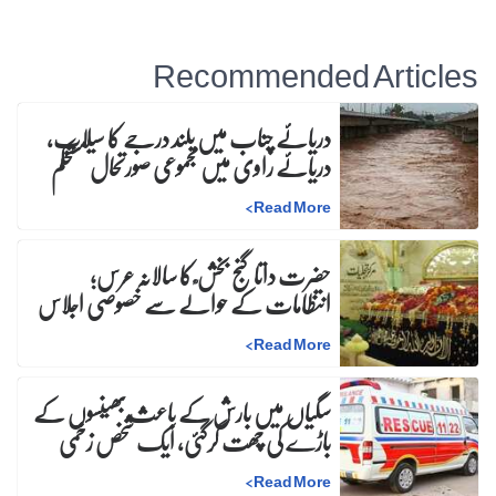
Recommended Articles
دریائے چناب میں بلند درجے کا سیلاب،
دریائے راوی میں مجموعی صورتحال مستحکم
>
Read More
حضرت داتا گنج بخش ؒ کا سالانہ عرس;
انتظامات کے حوالے سے خصوصی اجلاس
>
Read More
سگیاں میں بارش کے باعث بھینسوں کے
باڑے کی چھت گرگئی، ایک شخص زخمی
>
Read More