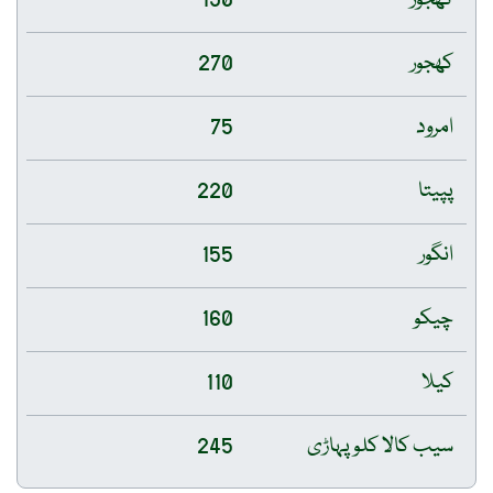
کھجور
190
کھجور
270
امرود
75
پپیتا
220
انگور
155
چیکو
160
کیلا
110
سیب کالا کلو پہاڑی
245