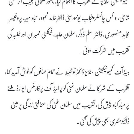
کمیونیکیشن سٹڈیز نے تقریب کا اہتمام کیا
،
نامور صحافی مجیب الرحمٰن
شامی، وائس چانسلر پنجاب یونیورسٹی ڈاکٹر خالد محمود، سجاد میر، پروفیسر
مجاہد منصوری، ڈاکٹر اسلم ڈوگر، سلمان عابد ، فیکلٹی ممبران اور طلبہ کی
تقریب میں شرکت ہوئی۔
ہیڈ آف کمیونیکیشن سٹڈیز ڈاکٹر نوشینہ نے تمام مہمانوں کو خوش آمدید کہا،
تقریب کے شرکا نے سلمان غنی کو پرائیڈ آف پرفارمنس ایوارڈ ملنے
پر مبارکباد پیش کی، تقریب میں سلمان غنی کی صحافتی زندگی پر مبنی
ڈاکیومنٹری بھی پیش کی گئی۔