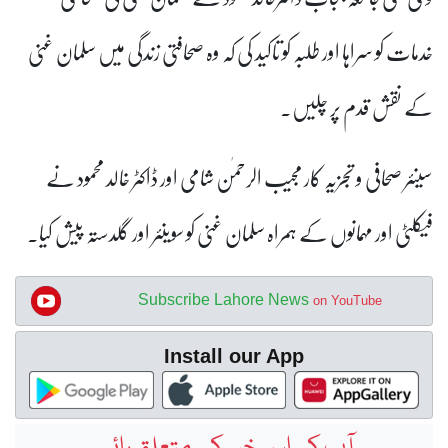
خدمات کو سراہا اور
طلبہ کو تاکید کی کہ وہ صحافتی زندگی میں سلمان غنی
کے نقش قدم پر چلیں۔
سینئر صحافی و تجزیہ کار مجیب الرحمٰن شامی اور ڈاکٹر خالد محمود نے
فیکلٹی اور مہمانوں کے ہمراہ سلمان غنی کو سوینئر اور گلدستہ پیش کیا۔
Subscribe Lahore News
on YouTube
Install our App
آپ کی اس خبر کے متعلق رائے