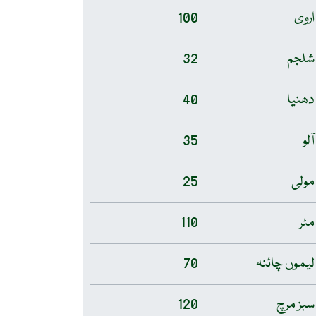
اروی
100
شلجم
32
دھنیا
40
آلو
35
مولی
25
مٹر
110
لیموں چائنہ
70
سبز مرچ
120