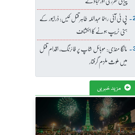
پیز کی تقرری اور تبادلے
پی ٹی آئی رہنما عبداللہ طاہر قتل کیس: ڈرائیور کے
ہنی ٹریپ ہونے کا انکشاف
مانگا منڈی: موبائل شاپ پر فائرنگ، اقدام قتل
میں ملوث ملزم گرفتار
مزید خبریں