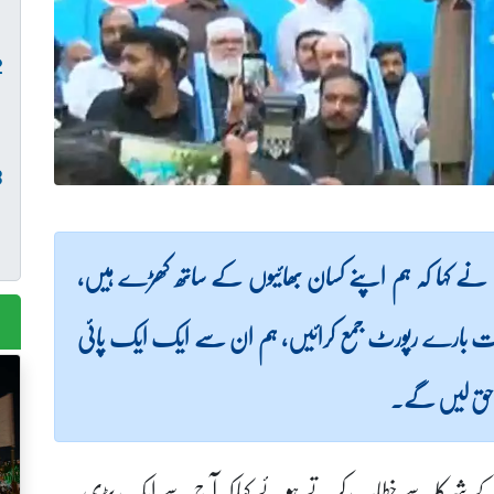
مان نے کہا کہ ہم اپنے کسان بھائیوں کے ساتھ کھڑے ہیں،
نات بارے رپورٹ جمع کرائیں، ہم ان سے ایک ایک پائی
 حق لیں گے۔
ارچ کے شرکا سے خطاب کرتے ہوئے کہا کہ آج سے ایک بڑی