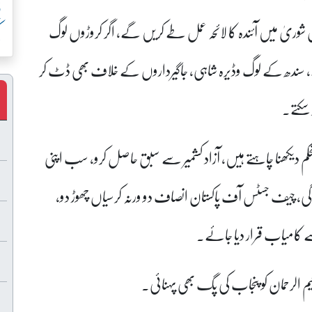
پ
ت اسلامی کی مجلس شوریٰ میں آئندہ کا لائحہ عمل طے کریں گے، اگر کروڑوں لوگ
ک
یں گے، سندھ کے لوگ وڈیرہ شاہی، جاگیرداروں کے خلاف بھی ڈٹ کر
 سکتے۔
ستحکم دیکھنا چاہتے ہیں، آزاد کشمیر سے سبق حاصل کرو، سب اپنی
گی، چیف جسٹس آف پاکستان انصاف دو ورنہ کرسیاں چھوڑ دو،
م الرحمان کو پنجاب کی پگ بھی پہنائی۔