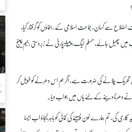
ک
لف اضلاع سے کسان، جماعت اسلامی کے رہنماؤں کو گرفتار کیا،
نجاب میں پھیل جائے، مسلم لیگ، پیپلزپارٹی نے زبردستی رجیم چینج
ی تحریک چلانے کی ضرورت ہے، اگر ہم اس دھرنے کو طویل کر
پ
ک
 نے دھرنا دینے کے لئے ہاں میں جواب دیا۔
ہ کاری کی، تم ہمارے خون پسینے کی کمائی کو باہر لیجاؤ اب ایسا