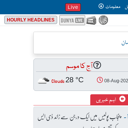
ل
معلومات
Live
HOURLY HEADLINES
ان
آج کا موسم
28 °C
Clouds
08-Aug-20
اہم خبریں
پنجاب پولیس میں ایک درجن سے زائد ڈی ایس