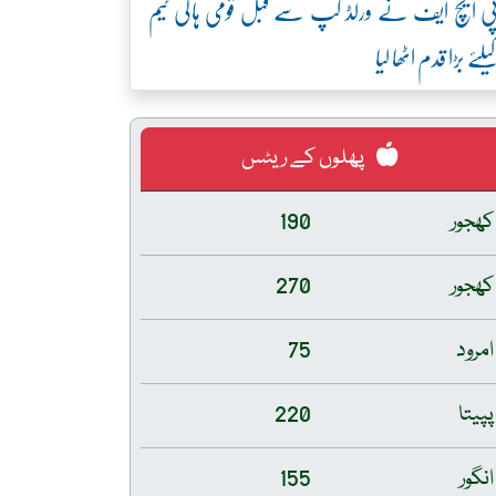
ی ایچ ایف نے ورلڈ کپ سے قبل قومی ہاکی ٹیم
یلئے بڑا قدم اٹھا لیا
پھلوں کے ریٹس
کھجور
190
کھجور
270
امرود
75
پپیتا
220
انگور
155