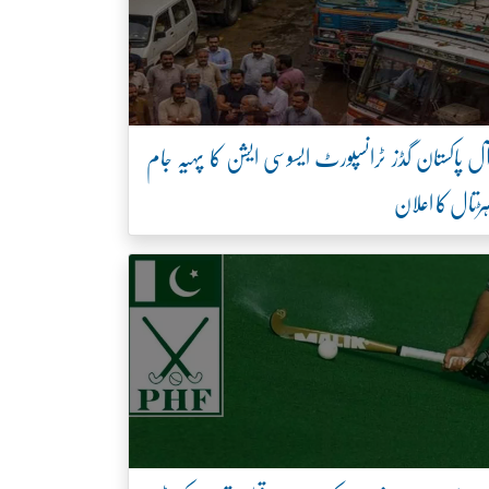
ل پاکستان گڈز ٹرانسپورٹ ایسوسی ایشن کا پہیہ جام
ڑتال کا اعلان