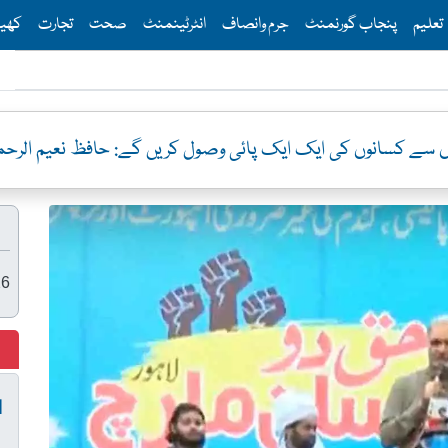
Th
تعلیم
پنجاب گورنمنٹ
جرم وانصاف
انٹرٹینمنٹ
صحت
تجارت
کھی
وں سے کسانوں کی ایک ایک پائی وصول کریں گے: حافظ نعیم الرحم
26