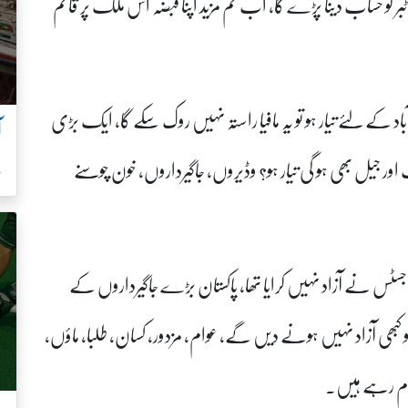
کو حساب دینا پڑے گا، اب تم مزید اپنا قبضہ اس ملک پر قائم
اد کے لئے تیار ہو تو یہ مافیا راستہ نہیں روک سکے گا، ایک بڑی
آ
ور جیل بھی ہو گی تیار ہو؟ وڈیروں، جاگیرداروں، خون چوسنے
ہ
ف جسٹس نے آزاد نہیں کرایا تھا، پاکستان بڑے جاگیرداروں کے
کو کبھی آزاد نہیں ہونے دیں گے، عوام، مزدور، کسان، طلبا، ماؤں،
 تھام رہے ہیں۔