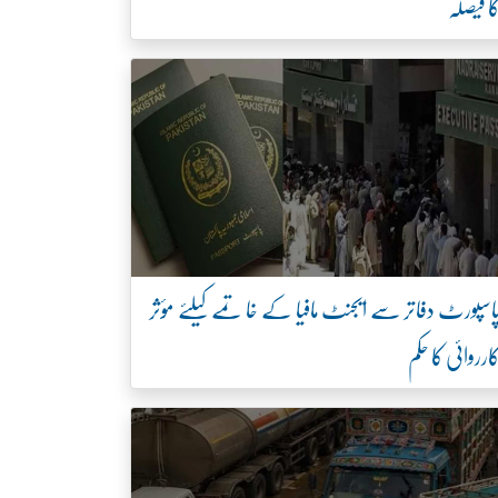
ا فیصلہ
اسپورٹ دفاتر سے ایجنٹ مافیا کے خاتمے کیلئے مؤثر
ارروائی کا حکم