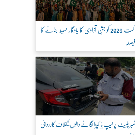
اگست 2026 کو جشنِ آزادی کا یادگار مہینہ بنانے کا
یصلہ
مبر پلیٹ پر ٹیپ یا کپڑا لگانے والوں کیخلاف کارروائی