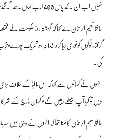
نہیں اب ان کے پاس 400 ارب کہاں سے آ گئے؟
حافظ نعیم الرحمان نے کہا کہ گزشتہ روز حکومت نے مخت
گرفتار لوگوں کو فوری رہا کرو ایسا نہ ہو تحریک پورے پ
کی۔
انہوں نے کسانوں سے کہا کہ اس مافیا کے خلاف بڑ
دیں تو کیا آپ بیٹھے رہیں گے؟ کسان مارچ کے شرکا
حافظ نعیم الرحمان کا کہنا تھا کہ انہوں نے دبئی میں سرمای