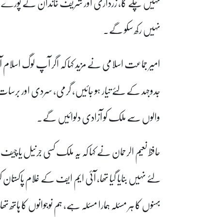
نہیں چلے گا، زرداری اور شریف خاندان کے پورے ٹبر 
نہیں رکھ سکو گے۔
امیر جماعت اسلامی نے مزید کہا کہ اگر آپ لوگ اسلام آب
جدوجہد کے لئے تیار ہو جائیں، گرمی، سردی اور برسات ا
والوں سے ملک کو آزادی دلوائیں گے۔
حافظ نعیم الرحمان نے کہا کہ یہ ملک کسی جرنیل یا چی
لئے نہیں بنایا گیا تھا، آئی ایم ایف کے غلام پاکستان 
بہنوں کا ہر مسئلہ ہمارا مسئلہ ہے، ہم نوجوانوں کا ہاتھ