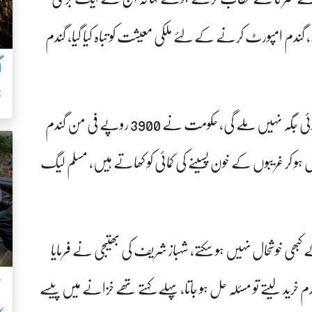
 گندم امپورٹ کرنے کے لئے ملکی معیشت کو تباہ کیا گیا، گندم
ف
حافظ نعیم الرحمان نے کہا کہ اب ان کو سر چھپانے کی کوئی جگہ نہیں ملے گی، حکومت نے 3900 روپے فی من گندم
ل ہو کر غریبوں کے خون پسینے کی کمائی کو کھاتے ہیں، مسلم لیگ
ے کبھی خوشحال نہیں ہو سکتے، شہباز شریف کی بھتیجی نے فرمایا
ن
یں گے، اگر 400 ارب سے گندم خرید لیتے تو مسئلہ حل ہو جاتا، پہلے کہتے تھے خزانے میں پیسے