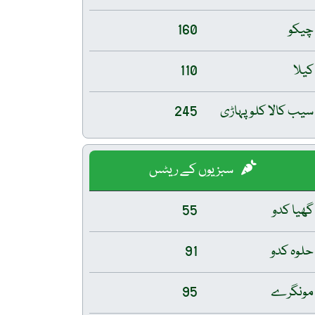
چیکو
160
کیلا
110
سیب کالا کلو پہاڑی
245
سبزیوں کے ریٹس
گھیا کدو
55
حلوہ کدو
91
مونگرے
95