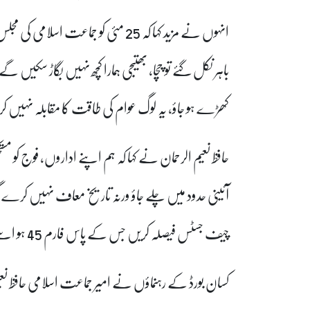
انہوں نے مزید کہا کہ 25 مئی کو جماع
باہر نکل گئے تو چچا، بھتیجی ہمارا کچھ نہیں بگاڑ سک
کھڑے ہو جاؤ، یہ لوگ عوام کی طاقت کا مقابلہ نہیں کر
حافظ نعیم الرحمان نے کہا کہ ہم اپنے اداروں، فوج کو م
آئینی حدود میں چلے جاؤ ورنہ تاریخ معاف نہیں کرے 
چیف جسٹس فیصلہ کریں جس کے پاس فارم 45 ہو اسے کامیاب قرار دیا جائے۔
کسان بورڈ کے رہنماؤں نے امیر جماعت اسلامی حافظ نعی