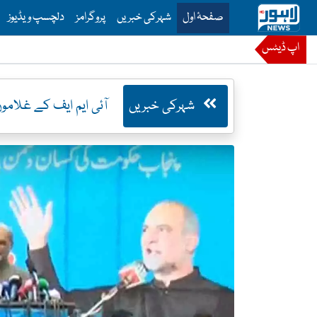
is is the main menu for Lahore News
صفحۂ اول
شہرکی خبریں
پروگرامز
دلچسپ ویڈیوز
اپ ڈیٹس
شہرکی خبریں
آئی ایم ایف کے غلام