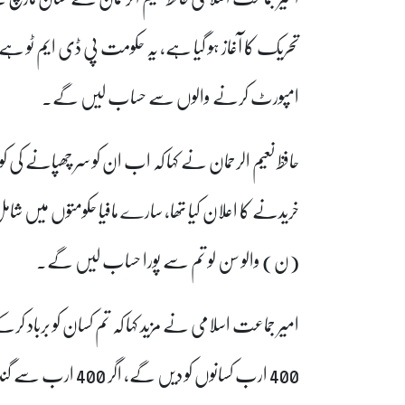
تحریک کا آغاز ہو گیا ہے، یہ حکومت پی ڈی ایم ٹو ہے،
امپورٹ کرنے والوں سے حساب لیں گے۔
خریدنے کا اعلان کیا تھا، سارے مافیا حکومتوں میں شام
(ن) والو سن لو تم سے پورا حساب لیں گے۔
امیر جماعت اسلامی نے مزید کہا کہ تم کسان کو برباد کرک
400 ارب کسانوں کو د