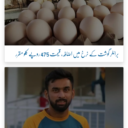
برائلر گوشت کے نرخ میں اضافہ، قیمت 475 روپے کلو مقرر