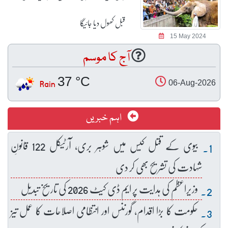
قبل کھول دیا جائیگا
15 May 2024
آج کا موسم
37 °C
Rain
06-Aug-2026
اہم خبریں
بیوی کے قتل کیس میں شوہر بری، آرٹیکل 122 قانونِ
شہادت کی تشریح بھی کر دی
وزیراعظم کی ہدایت پر ایم ڈی کیٹ 2026 کی تاریخ تبدیل
حکومت کا بڑا اقدام، گورننس اور انتظامی اصلاحات کا عمل تیز