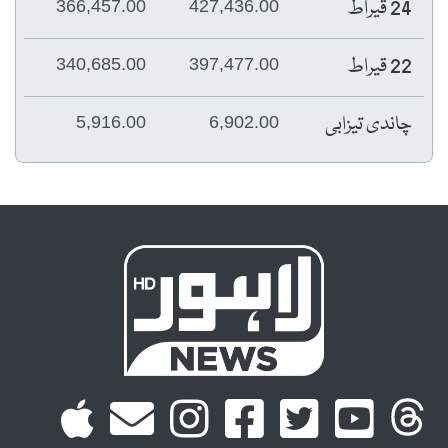
24 قیراط
366,457.00
427,436.00
22 قیراط
340,685.00
397,477.00
چاندی تیزابی
5,916.00
6,902.00