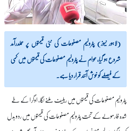
(لاہور نیوز) پٹرولیم مصنوعات کی نئی قیمتوں پر عملدرآمد
شروع ہو گیا، عوام نے پٹرولیم مصنوعات کی قیمتوں میں کمی
کے فیصلے کو خوش آئند قرار دیا ہے۔
پٹرولیم مصنوعات کی قیمتوں میں ریلیف ملنے لگا
،
اوگرا کے طے
شدہ فارمولے کے تحت پٹرولیم مصنوعات کی قیمتوں میں ردو بدل