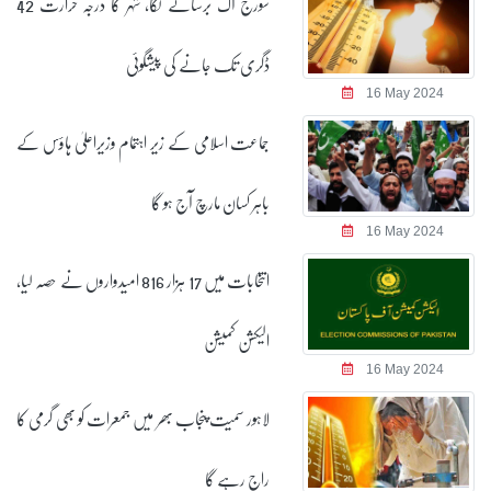
سورج آگ برسانے لگا، شہر کا درجہ حرارت 42
ڈگری تک جانے کی پیشگوئی
16 May 2024
جماعت اسلامی کے زیر اہتمام وزیراعلیٰ ہاؤس کے
باہر کسان مارچ آج ہو گا
16 May 2024
انتخابات میں 17 ہزار 816 امیدواروں نے حصہ لیا،
الیکشن کمیشن
16 May 2024
لاہور سمیت پنجاب بھر میں جمعرات کو بھی گرمی کا
راج رہے گا