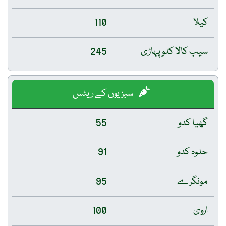
کیلا
110
سیب کالا کلو پہاڑی
245
سبزیوں کے ریٹس
گھیا کدو
55
حلوہ کدو
91
مونگرے
95
اروی
100