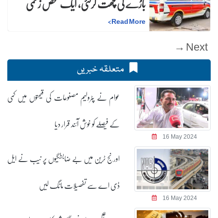
باڑے کی چھت گرگئی، ایک شخص زخمی
>
Read More
Next →
متعلقہ خبریں
عوام نے پٹرولیم مصنوعات کی قیمتوں میں کمی
کے فیصلے کو خوش آئند قرار دیا
16 May 2024
اورنج ٹرین میں بے ضابطگیوں پر نیب نے ایل
ڈی اے سے تفصیلات مانگ لیں
16 May 2024