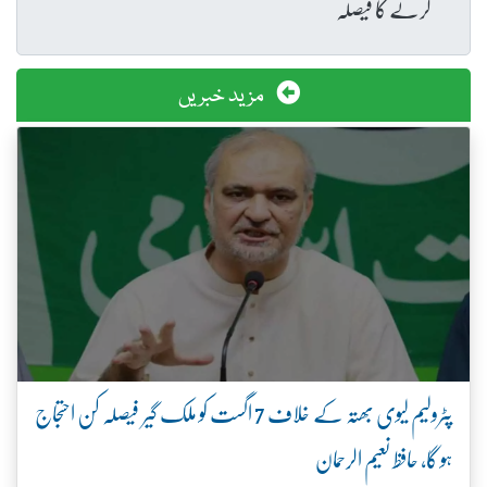
کرنے کا فیصلہ
مزید خبریں
پٹرولیم لیوی بھتہ کے خلاف 7 اگست کو ملک گیر فیصلہ کن احتجاج
ہو گا، حافظ نعیم الرحمان