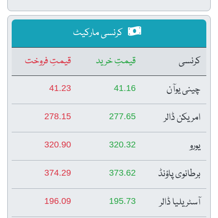
کرنسی مارکیٹ
کرنسی
قیمتِ خرید
قیمتِ فروخت
چینی یوآن
41.23
41.16
امریکن ڈالر
278.15
277.65
یورو
320.90
320.32
برطانوی پاؤنڈ
374.29
373.62
آسٹریلیا ڈالر
196.09
195.73