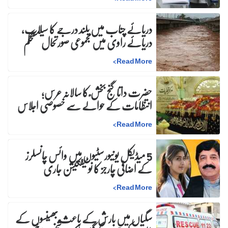
دریائے چناب میں بلند درجے کا سیلاب،
دریائے راوی میں مجموعی صورتحال مستحکم
>
Read More
حضرت داتا گنج بخش ؒ کا سالانہ عرس;
انتظامات کے حوالے سے خصوصی اجلاس
>
Read More
5 میڈیکل یونیورسٹیوں میں وائس چانسلرز
کے اضافی چارجز کا نوٹیفکیشن جاری
>
Read More
سگیاں میں بارش کے باعث بھینسوں کے