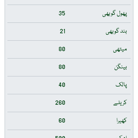
پھول گوبھی
35
بند گوبھی
21
میتھی
80
بینگن
80
پالک
40
کریلے
260
کھیرا
60