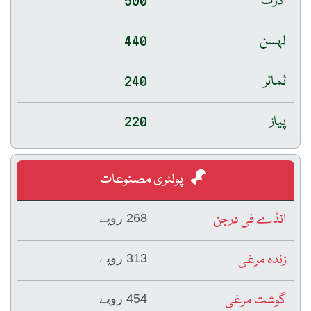
ادرک
500
لہسن
440
ٹماٹر
240
پیاز
220
پولٹری مصنوعات
انڈے فی درجن
268 روپے
زندہ مرغی
313 روپے
گوشت مرغی
454 روپے