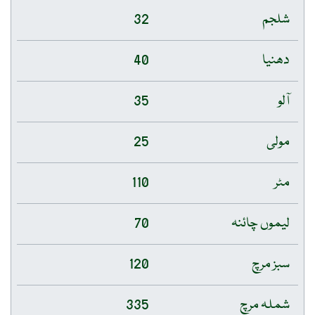
شلجم
32
دھنیا
40
آلو
35
مولی
25
مٹر
110
لیموں چائنہ
70
سبز مرچ
120
شملہ مرچ
335