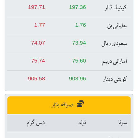
کینیڈا ڈالر
197.71
197.36
جاپانی ین
1.77
1.76
سعودی ریال
74.07
73.94
اماراتی درہم
75.74
75.60
کویتی دینار
905.58
903.96
صرافہ بازار
سونا
تولہ
دس گرام