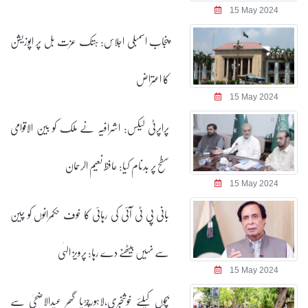
15 May 2024
پنجاب اسمبلی اجلاس: ہتک عزت بل پر اپوزیشن
کا اعتراض
15 May 2024
پراپرٹی لیکس: اشرافیہ نے ملک کو بین الاقوامی
سطح پر بدنام کیا: حافظ نعیم الرحمان
15 May 2024
بانی پی ٹی آئی کی رہائی کا خوف حکمرانوں کو چین
سے نہیں بیٹھنے دے رہا: پرویز الہٰی
15 May 2024
بچوں کیلئے خوشخبری،لاہورچڑیا گھر عیدالاضحیٰ سے