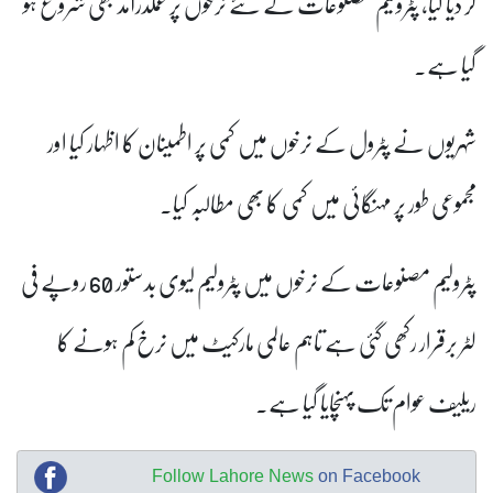
کر دیا گیا، پٹرولیم مصنوعات کے نئے نرخوں پر عملدرآمد بھی شروع ہو
گیا ہے
۔
شہریوں نے پٹرول کے نرخوں میں کمی پر اطمینان کا اظہار کیا
اور
مجموعی طور پر مہنگائی میں کمی کا بھی مطالبہ کیا
۔
پٹرولیم مصنوعات کے نرخوں میں پٹرولیم لیوی بدستور 60 روپے فی
لٹر برقرار رکھی گئی ہے تاہم عالمی مارکیٹ میں نرخ کم ہونے کا
ریلیف عوام تک پہنچایا گیا ہے۔
Follow Lahore News
on Facebook