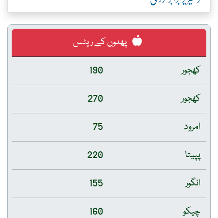
پھلوں کے ریٹس
کھجور
190
کھجور
270
امرود
75
پپیتا
220
انگور
155
چیکو
160