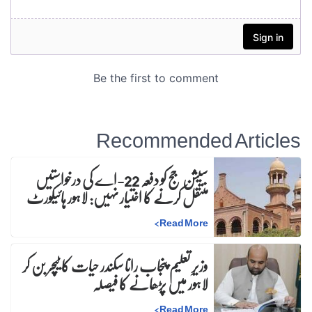
Recommended Articles
سیشن جج کو دفعہ 22-اے کی درخواستیں
منتقل کرنے کا اختیار نہیں: لاہور ہائیکورٹ
>
Read More
وزیرِ تعلیم پنجاب رانا سکندر حیات کا ٹیچر بن کر
لاہور میں پڑھانے کا فیصلہ
>
Read More