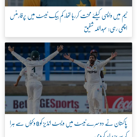
ٹیم میں واپسی کیلئے محنت کررہا تھا، کم بیک ٹیسٹ میں پرفارمنس
اچھی رہی: عبداللہ شفیق
پاکستان نے دوسرے ٹیسٹ میں ویسٹ انڈیز کو 8 وکٹوں سے ہرا
کر سیریز برابر کردی