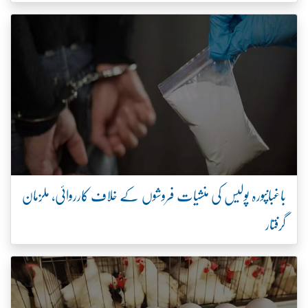
باغبانپورہ پولیس کی منشیات فروشوں کے خلاف کارروائی، ملزمان
گرفتار