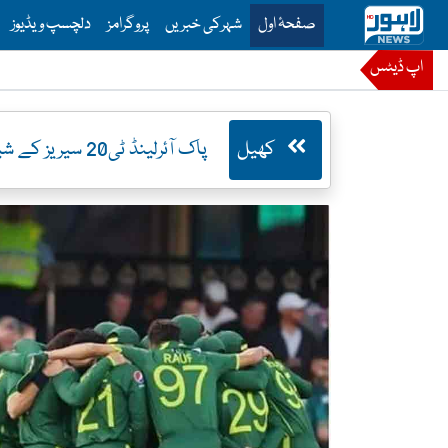
is is the main menu for Lahore News
صفحۂ اول
شہرکی خبریں
پروگرامز
دلچسپ ویڈیوز
اپ ڈیٹس
کھیل
پاک آئرلینڈ ٹی20 سیریز کے شیڈول کا اعلان