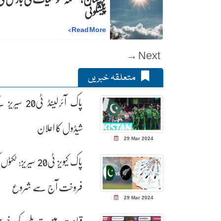
پیشگوئی
>
Read More
Next →
متعلقہ خبریں
پاک آئرلینڈ ٹی20 سی
شیڈول کا اعلان
29 Mar 2024
پاک کیویز ٹی20 سیریز: ٹکٹ
فروخت آج سے شروع
29 Mar 2024
قیادت میں تبدیلی کی خبری