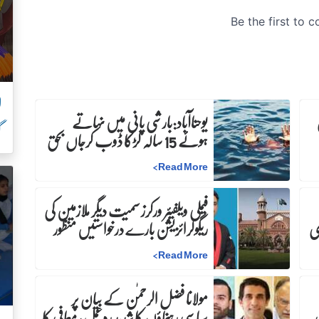
ل
ن
یوحناآباد:بارشی پانی میں نہاتے
گ
ہوئے 15 سالہ لڑکا ڈوب کرجاں بحق
>
Read More
فیملی ویلفیئر ورکرز سمیت دیگر ملازمین کی
ری
ریگولرائزیشن بارے درخواستیں منظور
>
Read More
مولانا فضل الرحمٰن کے بیان پر
ی
سیاسی رہنماؤں کا شدید ردعمل، معافی کا