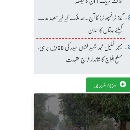
خلاف کریک ڈاؤن کا فیصلہ
گڈز ٹرانسپورٹرز کا آج سے ملک گیر غیر معینہ مدت
کیلئے ہڑتال کا اعلان
میجر طفیل محمد شہید نشانِ حیدر کی 68ویں برسی،
مسلح افواج کا شاندار خراجِ عقیدت
مزید خبریں