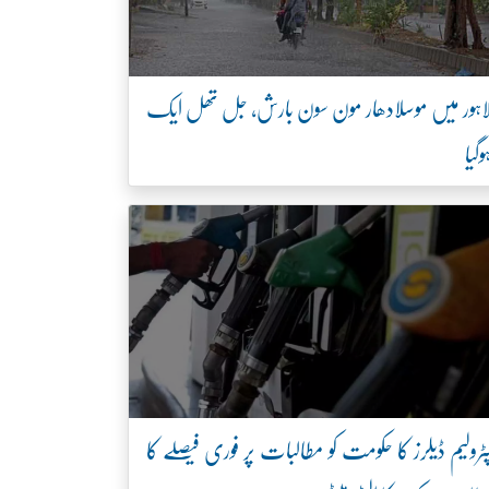
اہور میں موسلادھار مون سون بارش، جل تھل ایک
وگیا
ٹرولیم ڈیلرز کا حکومت کو مطالبات پر فوری فیصلے کا