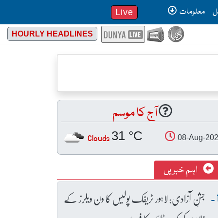
ل
معلومات
Live
HOURLY HEADLINES
آج کا موسم
31 °C
Clouds
08-Aug-20
اہم خبریں
جشنِ آزادی: لاہور ٹریفک پولیس کا ون ویلرز کے