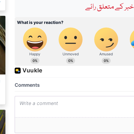
م
بر کے متعلق رائے
ت
ک