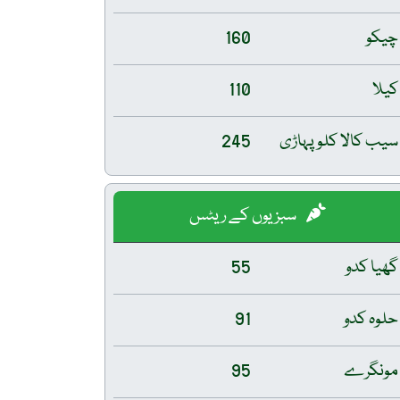
چیکو
160
کیلا
110
سیب کالا کلو پہاڑی
245
سبزیوں کے ریٹس
گھیا کدو
55
حلوہ کدو
91
مونگرے
95