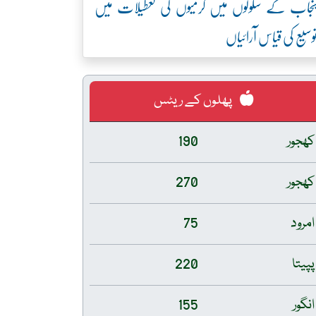
نجاب کے سکولوں میں گرمیوں کی تعطیلات میں
وسیع کی قیاس آرائیاں
پھلوں کے ریٹس
کھجور
190
کھجور
270
امرود
75
پپیتا
220
انگور
155