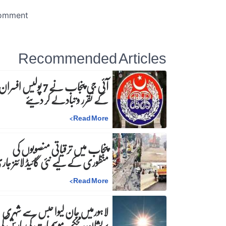
Recommended Articles
آئی جی پنجاب نے 7 پولیس افسرا
کے تقرر و تبادلے کر دیئے
>
Read More
پنجاب میں ترقیاتی منصوبوں کی
منظوری کے لیے نئی گائیڈ لائنز جا
>
Read More
لاہورمیں جان لیوا حبس سے شہری
پریشان، محکمہ موسمیات کی بارش ک