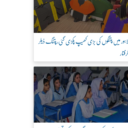
اہور میں پتنگوں کی بڑی کھیپ پکڑی گئی، پتنگ ڈیلر
رفتار