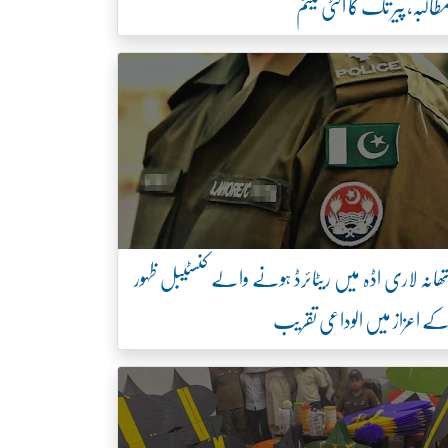
طالبہ، پیر تک کا الٹی میٹم
ھانہ لاری اڈہ میں ریٹائرڈ ہونے والے کنسٹیبل ظہور
ے اعزاز میں الوداعی تقریب