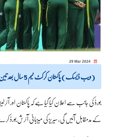
29 Mar 2024
(ویب ڈیسک) پاکستان کرکٹ ٹیم 5 سال بعد تین میچوں پر مشتمل ٹی20 سیریز کیلئے آئرلینڈ کا دورہ کرے گی۔
کے مدمقابل آئیں گی، سیریز کی میزبانی آئرش بورڈ کر