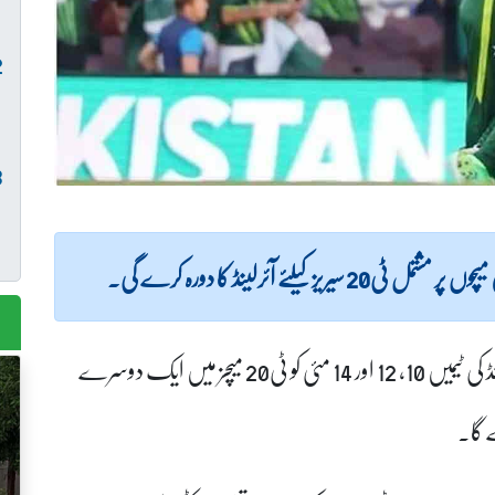
بورڈ کی جانب سے اعلان کیا گیا ہے کہ پاکستان اور آئرلینڈ کی ٹیمیں 10، 12 اور 14 مئی کو ٹی20 میچز میں ایک دوسرے
ے گا۔