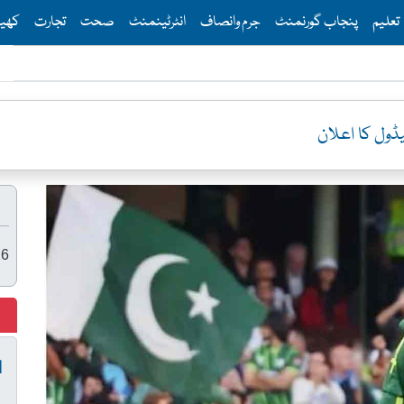
Th
تعلیم
پنجاب گورنمنٹ
جرم وانصاف
انٹرٹینمنٹ
صحت
تجارت
کھی
26