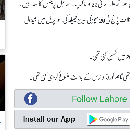
دونوں ٹیموں کے مابین سیریز امریکا اور ویسٹ انڈیز میں ہونے والے ٹی20 ورلڈکپ سے قبل پریکٹس کا حصہ ہیں،
آئرلینڈ روانہ ہونے سے قبل قومی ٹیم نیوزی لینڈ کے خلاف پانچ ٹی20 میچز کی سیریز کھیلے گی، جو اپریل میں شیڈول
ل
ہ
Follow Lahor
پ
Install our App