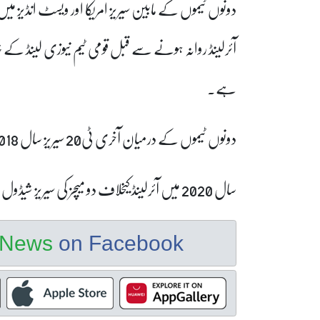
ہے۔
دونوں ٹیموں کے درمیان آخری ٹی20 سیریز سال 2018 میں کھیلی گئی تھی۔
سال 2020 میں آئرلینڈ کیخلاف دو میچز کی سیریز شیڈول تھی تاہم کورونا وائرس کے باعث منسوخ کردی گئی تھی۔
e News
on Facebook