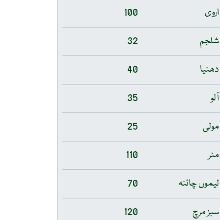
اروی
100
شلجم
32
دھنیا
40
آلو
35
مولی
25
مٹر
110
لیموں چائنہ
70
سبز مرچ
120