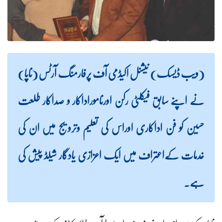
(ویب ڈیسک) نیشنل اکیڈمی آف پرفارمنگ آرٹس (ناپا)
نے اپنے سابق فیکلٹی رکن اورناموراداکار و صداکار طلعت
حسین کو فن اداکاری اوراس کی تعلیم وترویج میں ان کی
خدمات کےاعتراف میں ایک اعزازی یادگار شیلڈ پیش کی
ہے۔