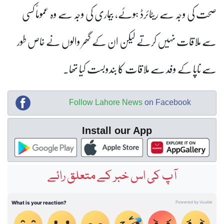
صحت کی وجہ سے ریٹائرڈ ہوئے، بیماری کی وجہ سے وہ عموماً کسی
سے ملاقات نہیں کرتے لیکن ان کے گھر والوں نے خاص طور
سے ناپا کے وفد سے ملاقات کا بندوبست کیا تھا۔
Follow Lahore News
on Facebook
Install our App
آپ کی اس خبر کے متعلق رائے