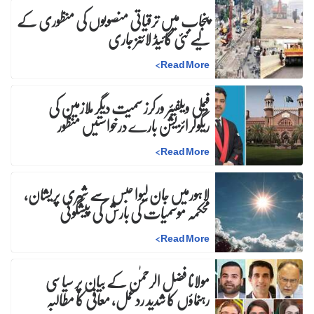
پنجاب میں ترقیاتی منصوبوں کی منظوری کے
لیے نئی گائیڈ لائنز جاری
>
Read More
فیملی ویلفیئر ورکرز سمیت دیگر ملازمین کی
ریگولرائزیشن بارے درخواستیں منظور
>
Read More
لاہورمیں جان لیوا حبس سے شہری پریشان،
محکمہ موسمیات کی بارش کی پیشگوئی
>
Read More
مولانا فضل الرحمٰن کے بیان پر سیاسی
رہنماؤں کا شدید ردعمل، معافی کا مطالبہ