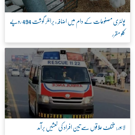
پولٹری مصنوعات کے دام میں اضافہ، برائلر گوشت 494 روپے
کلو مقرر
لاہور: مختلف علاقوں سے تین افراد کی نعشیں برآمد