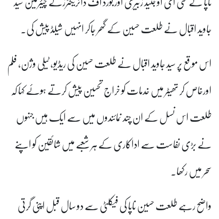
ناپا کے سی ای او جنید زبیری اور بورڈ آف ڈائریکٹرزکے چیئرمین سید
جاوید اقبال نے طلعت حسین کے گھر جاکر انہیں شیلڈ پیش کی۔
اس موقع پر سید جاوید اقبال نے طلعت حسین کی ریڈیو، ٹیلی وژن، فلم
اورخاص کر تھیٹر میں خدمات کو خراج تحسین پیش کرتے ہوئے کہا کہ
طلعت اس نسل کے ان چند نمائندوں میں سے ایک ہیں جنہوں
نے بڑی نفاست سے اداکاری کے ہر شعبے میں شائقین کو اپنے
سحر میں رکھا۔
واضح رہے طلعت حسین ناپا کی فیکلٹی سے دو سال قبل اپنی گرتی