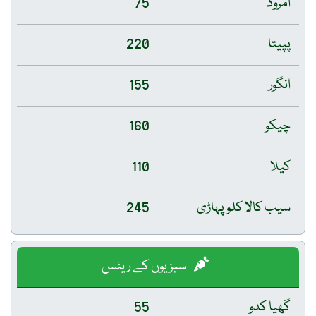
امرود
75
پپیتا
220
انگور
155
چیکو
160
کیلا
110
سیب کالا کلو پہاڑی
245
سبزیوں کے ریٹس
گھیا کدو
55