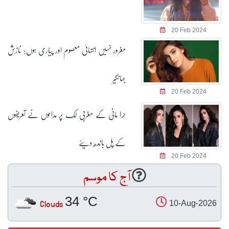
20 Feb 2024
مغرور نہیں انتہائی معصوم اور پیاری ہوں: نازش
جہانگیر
20 Feb 2024
حرا مانی کے مغربی لک پر مداحوں نے تعریفوں
کے پل باندھ دیئے
20 Feb 2024
آج کا موسم
34 °C
Clouds
10-Aug-2026