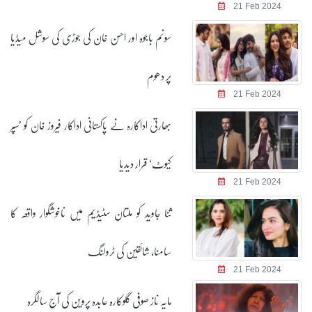
21 Feb 2024
سونم باجوہ اور احسن خان کی جوڑی کی سوشل میڈیا
پر دھوم
21 Feb 2024
بھارتی اداکارہ نے پاکستانی اداکار فیروز خان کو ’سپر
کیوٹ‘ قرار دیدیا
21 Feb 2024
ثنا جاوید کو ملتان سٹیڈیم میں ناخوشگوار واقعہ کا
سامنا، شائقین کی ٹرولنگ
21 Feb 2024
مایہ ناز صوفی گلوکارہ عابدہ پروین کی آج سالگرہ