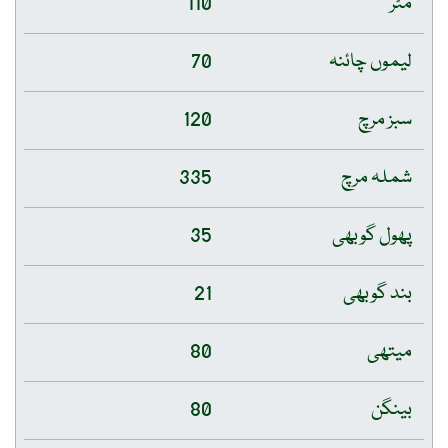
مٹر
110
لیموں چائنہ
70
سبز مرچ
120
شملہ مرچ
335
پھول گوبھی
35
بند گوبھی
21
میتھی
80
بینگن
80