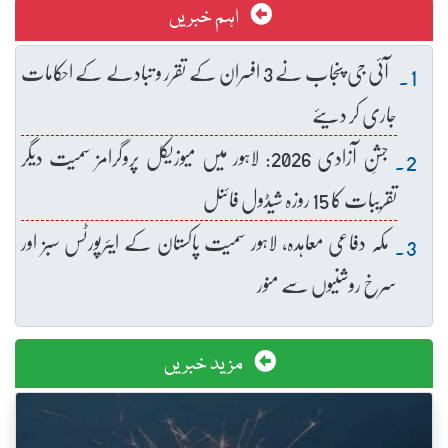
اہم خبریں
آئی جی پنجاب نے 3 افسران کے تقرر و تبادلے کے احکامات
جاری کر دیئے
جشنِ آزادی 2026: لاہور میں میوزیکل پروگرامز سمیت دیگر
تقریبات کا 15 روزہ شیڈول فائنل
مکہ دفاعی معاہدہ، لاہور سمیت پاکستان کے ایئرپورٹس سبز اور
سرخ روشنیوں سے منور
مزید خبریں