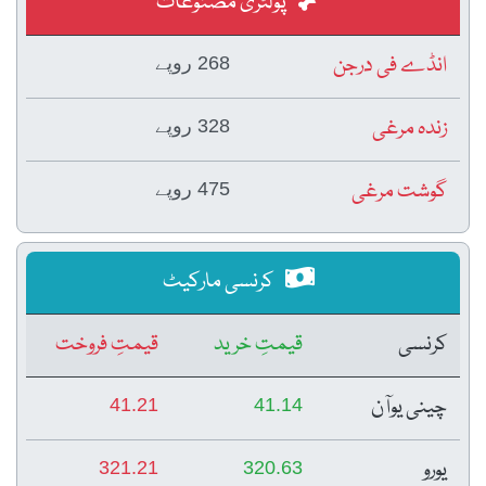
پولٹری مصنوعات
انڈے فی درجن
268 روپے
زندہ مرغی
328 روپے
گوشت مرغی
475 روپے
کرنسی مارکیٹ
کرنسی
قیمتِ خرید
قیمتِ فروخت
چینی یوآن
41.21
41.14
یورو
321.21
320.63