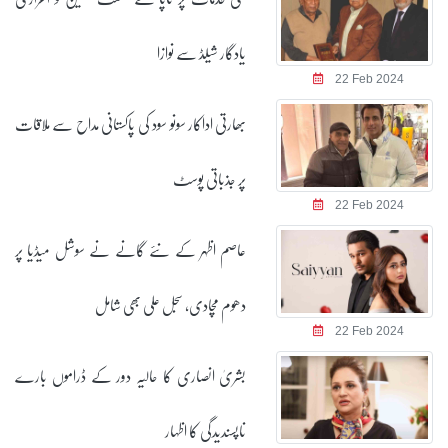
یادگار شیلڈ سے نوازا
22 Feb 2024
بھارتی اداکار سونو سود کی پاکستانی مداح سے ملاقات
پر جذباتی پوسٹ
22 Feb 2024
عاصم اظہر کے نئے گانے نے سوشل میڈیا پر
دھوم مچادی، سجل علی بھی شامل
22 Feb 2024
بشریٰ انصاری کا حالیہ دور کے ڈراموں بارے
ناپسندیدگی کا اظہار