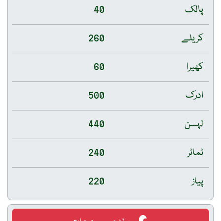
پالک
40
کریلے
260
کھیرا
60
ادرک
500
لہسن
440
ٹماٹر
240
پیاز
220