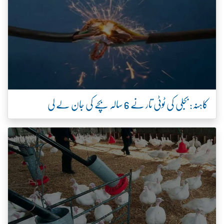
کاہنہ: بجلی کی ٹوٹی تار نے 6 سالہ بچے کی جان لے لی