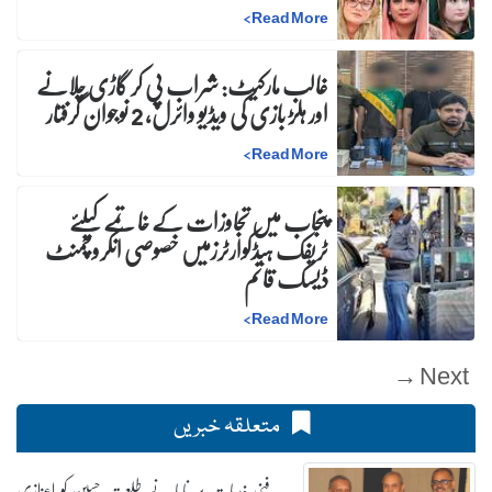
>
Read More
غالب مارکیٹ: شراب پی کر گاڑی چلانے
اور ہلڑ بازی کی ویڈیو وائرل، 2 نوجوان گرفتار
>
Read More
پنجاب میں تجاوزات کے خاتمے کیلئے
ٹریفک ہیڈکوارٹرزمیں خصوصی انکروچمنٹ
ڈیسک قائم
>
Read More
Next →
متعلقہ خبریں
فنی خدمات پر ناپا نے طلعت حسین کو اعزازی