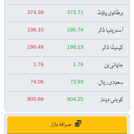
برطانوی پاؤنڈ
374.39
373.71
آسٹریلیا ڈالر
196.10
195.74
کینیڈا ڈالر
198.49
198.13
جاپانی ین
1.76
1.76
سعودی ریال
74.06
73.93
کویتی دینار
905.88
904.25
صرافہ بازار