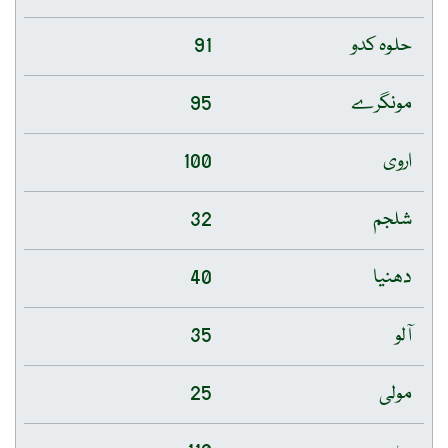
حلوہ کدو
91
مونگرے
95
اروی
100
شلجم
32
دھنیا
40
آلو
35
مولی
25