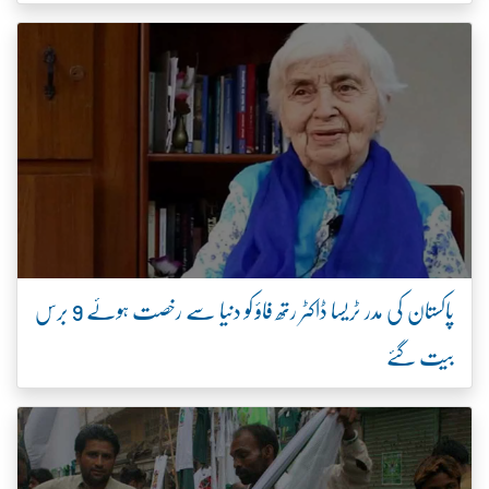
پاکستان کی مدر ٹریسا ڈاکٹر رتھ فاؤ کو دنیا سے رخصت ہوئے 9 برس
بیت گئے