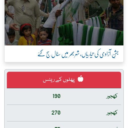
جشنِ آزادی کی تیاریاں، شہربھر میں سٹال سج گئے
پھلوں کے ریٹس
کھجور
190
کھجور
270