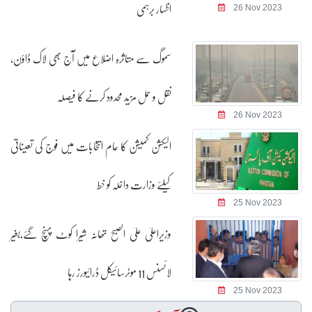
اظہار برہمی
26 Nov 2023
سموگ سے متاثرہ اضلاع میں آج بھی لاک ڈاؤن،
نقل و حمل مزید محدود کرنے کا فیصلہ
26 Nov 2023
الیکشن کمیشن کا عام انتخابات میں فوج کی تعیناتی
کیلئے وزارت داخلہ کو خط
25 Nov 2023
وزیراعلیٰ علیٰ الصبح تھانہ شیرا کوٹ پہنچ گئے،بغیر
لائسنس 11 موٹرسائیکل ڈرائیورز رہا
25 Nov 2023