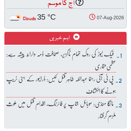
آج کا موسم
35 °C
Clouds
07-Aug-2026
اہم خبریں
فیک نیوز کی روک تھام ناگزیر، صحافت ذمہ دارانہ پیشہ ہے:
عظمیٰ بخاری
پی ٹی آئی رہنما عبداللہ طاہر قتل کیس: ڈرائیور کے ہنی ٹریپ
ہونے کا انکشاف
مانگا منڈی: موبائل شاپ پر فائرنگ، اقدام قتل میں ملوث
ملزم گرفتار