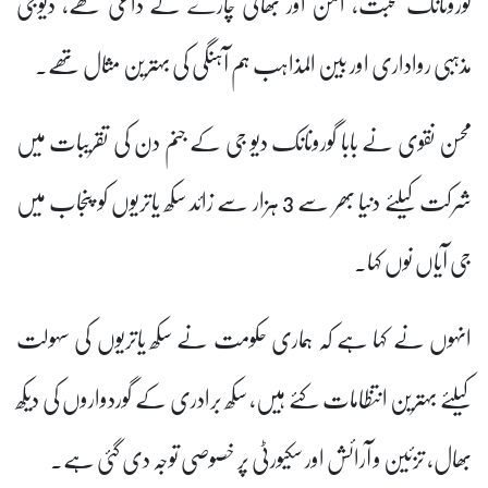
گورونانک محبت، امن اور بھائی چارے کے داعی تھے، دیوجی
مذہبی رواداری اور بین المذاہب ہم آہنگی کی بہترین مثال تھے۔
محسن نقوی نے بابا گورونانک دیو جی کے جنم دن کی تقریبات میں
شرکت کیلئے دنیا بھر سے 3 ہزار سے زائد سکھ یاتریوں کو پنجاب میں
جی آیاں نوں کہا۔
انہوں نے کہا ہے کہ ہماری حکومت نے سکھ یاتریوں کی سہولت
کیلئے بہترین انتظامات کئے ہیں، سکھ برادری کے گوردواروں کی دیکھ
بھال، تزئین و آرائش اور سکیورٹی پر خصوصی توجہ دی گئی ہے۔