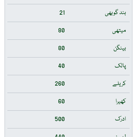
بند گوبھی
21
میتھی
80
بینگن
80
پالک
40
کریلے
260
کھیرا
60
ادرک
500
لہسن
440