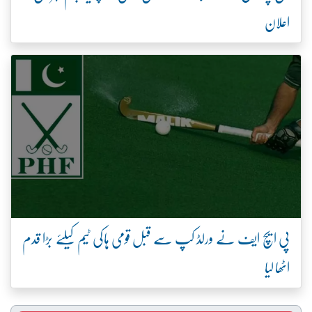
اعلان
پی ایچ ایف نے ورلڈ کپ سے قبل قومی ہاکی ٹیم کیلئے بڑا قدم
اٹھا لیا