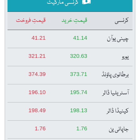
کرنسی مارکیٹ
کرنسی
قیمتِ خرید
قیمتِ فروخت
چینی یوآن
41.21
41.14
یورو
321.21
320.63
برطانوی پاؤنڈ
374.39
373.71
آسٹریلیا ڈالر
196.10
195.74
کینیڈا ڈالر
198.49
198.13
جاپانی ین
1.76
1.76