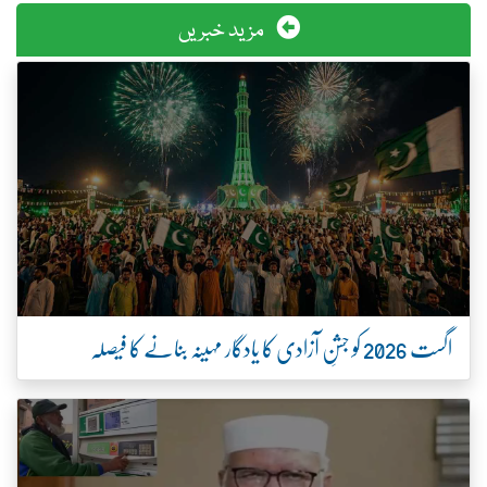
مزید خبریں
اگست 2026 کو جشنِ آزادی کا یادگار مہینہ بنانے کا فیصلہ