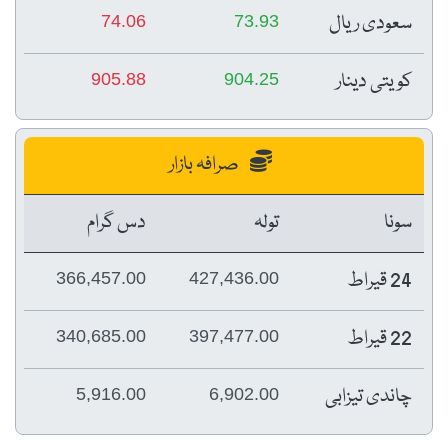
سعودی ریال
74.06
73.93
کویتی دینار
905.88
904.25
صرافہ بازار
سونا
تولہ
دس گرام
24 قیراط
366,457.00
427,436.00
22 قیراط
340,685.00
397,477.00
چاندی تیزابی
5,916.00
6,902.00