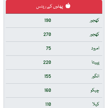
پھلوں کے ریٹس
کھجور
190
کھجور
270
امرود
75
پپیتا
220
انگور
155
چیکو
160
کیلا
110