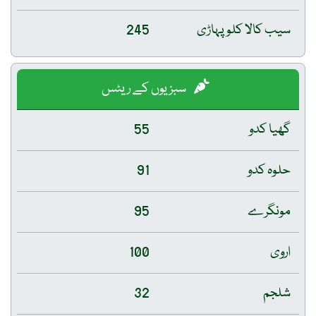
سیب کالا کلو پہاڑی
245
سبزیوں کے ریٹس
گھیا کدو
55
حلوہ کدو
91
مونگرے
95
اروی
100
شلجم
32