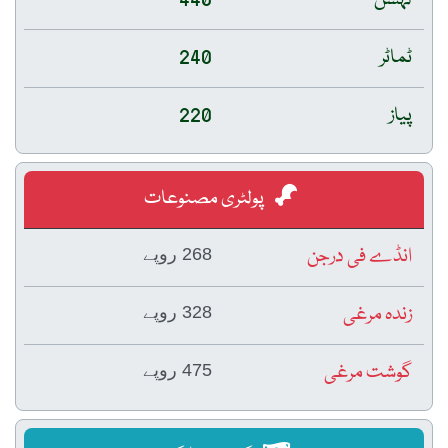
ٹماٹر
240
پیاز
220
پولٹری مصنوعات
انڈے فی درجن
268 روپے
زندہ مرغی
328 روپے
گوشت مرغی
475 روپے