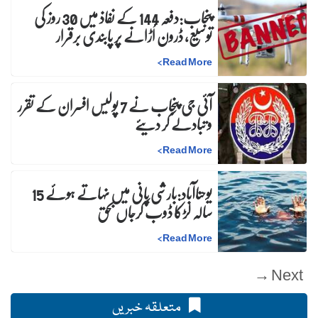
پنجاب:دفعہ 144 کے نفاذ میں 30 روز کی
توسیع، ڈرون اُڑانے پر پابندی برقرار
>
Read More
آئی جی پنجاب نے 7 پولیس افسران کے تقرر
و تبادلے کر دیئے
>
Read More
یوحناآباد:بارشی پانی میں نہاتے ہوئے 15
سالہ لڑکا ڈوب کرجاں بحق
>
Read More
Next →
متعلقہ خبریں