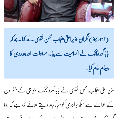
(لاہور نیوز) نگران وزیراعلیٰ پنجاب محسن نقوی نے کہا ہے کہ
بابا گورونانک نے انسانیت سے پیار، مساوات اور ہمدردی کا
پیغام عام کیا۔
وزیراعلیٰ پنجاب محسن نقوی نے بابا گورو نانک دیو جی کے جنم دن
کے حوالے سے سکھ برادری کو مبارکباد دیتے ہوئے کہا ہے کہ بابا