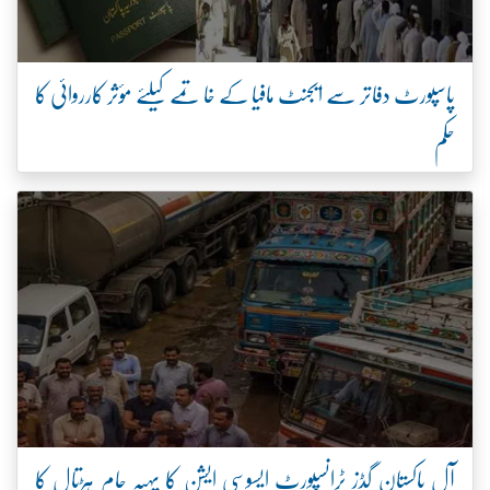
پاسپورٹ دفاتر سے ایجنٹ مافیا کے خاتمے کیلئے مؤثر کارروائی کا
حکم
آل پاکستان گڈز ٹرانسپورٹ ایسوسی ایشن کا پہیہ جام ہڑتال کا