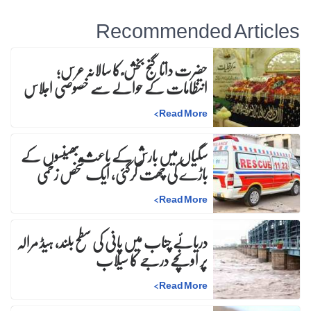
Recommended Articles
حضرت داتا گنج بخش ؒ کا سالانہ عرس;
انتظامات کے حوالے سے خصوصی اجلاس
>
Read More
سگیاں میں بارش کے باعث بھینسوں کے
باڑے کی چھت گرگئی، ایک شخص زخمی
>
Read More
دریائے چناب میں پانی کی سطح بلند، ہیڈ مرالہ
پر اونچے درجے کا سیلاب
>
Read More