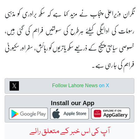
نگران وزیراعلیٰ پنجاب نے مزید کہا ہے کہ سکھ برادری کو مذہبی
رسومات کی ادائیگی کیلئے ہرطرح کی سہولتیں فراہم کی گئی ہیں،
خصوصی سیاحتی پیکیج کے ذریعے سکھ یاتریوں کو رہائش، سفر اور سکیورٹی
فراہم کی جا رہی ہے۔
Follow Lahore News
on X
Install our App
آپ کی اس خبر کے متعلق رائے