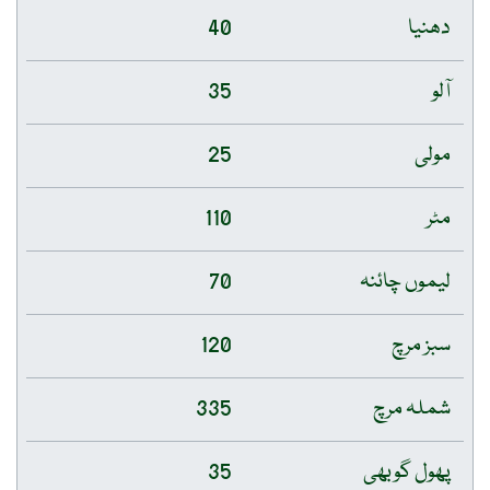
دھنیا
40
آلو
35
مولی
25
مٹر
110
لیموں چائنہ
70
سبز مرچ
120
شملہ مرچ
335
پھول گوبھی
35