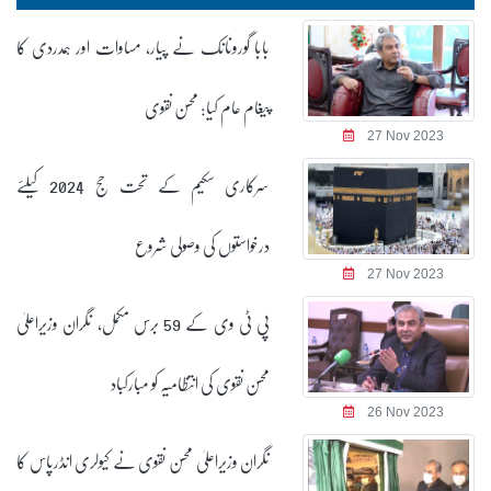
بابا گورونانک نے پیار، مساوات اور ہمدردی کا
پیغام عام کیا: محسن نقوی
27 Nov 2023
سرکاری سکیم کے تحت حج 2024 کیلئے
درخواستوں کی وصولی شروع
27 Nov 2023
پی ٹی وی کے 59 برس مکمل، نگران وزیراعلیٰ
محسن نقوی کی انتظامیہ کو مبارکباد
26 Nov 2023
نگران وزیراعلیٰ محسن نقوی نے کیولری انڈرپاس کا