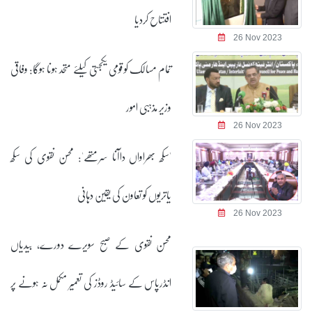
افتتاح کردیا
26 Nov 2023
تمام مسالک کو قومی یکجہتی کیلئے متحد ہونا ہوگا: وفاقی
وزیر مذہبی امور
26 Nov 2023
'سکھ بھراواں داآنا سرمتھے': محسن نقوی کی سکھ
یاتریوں کو تعاون کی یقین دہانی
26 Nov 2023
محسن نقوی کے صبح سویرے دورے، بیدیاں
انڈرپاس کے سائیڈ روڈز کی تعمیر مکمل نہ ہونے پر