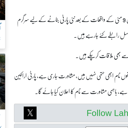
پاکستان تحریک انصاف کے سابق سینئر رہنما جہانگیر ترین 9 مئی کے واقعات کے بعد نئی پارٹی بنانے کے لیے سرگرم
سلسل رابطے کئے جارہے ہیں۔
ف
ان سے بھی ملاقات کرچکے ہیں۔
ونوں نام ابھی حتمی نہیں ہیں، مشاورت جاری ہے، پارٹی اراکین
کتا ہے، باہمی مشاورت سے نام کا اعلان کیا جائے گا۔
Follow La
ن