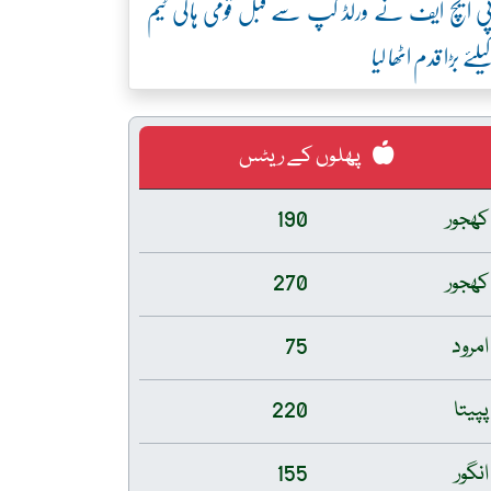
ی ایچ ایف نے ورلڈ کپ سے قبل قومی ہاکی ٹیم
یلئے بڑا قدم اٹھا لیا
پھلوں کے ریٹس
کھجور
190
کھجور
270
امرود
75
پپیتا
220
انگور
155