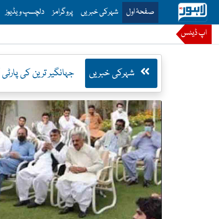
is is the main menu for Lahore News
صفحۂ اول
شہرکی خبریں
پروگرامز
دلچسپ ویڈیوز
اپ ڈیٹس
شہرکی خبریں
جہانگیر ترین کی پارٹی 