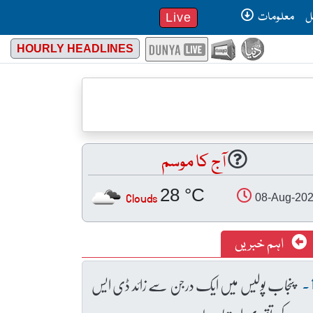
ل
معلومات
Live
HOURLY HEADLINES
آج کا موسم
28 °C
Clouds
08-Aug-20
اہم خبریں
پنجاب پولیس میں ایک درجن سے زائد ڈی ایس