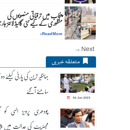
پنجاب میں ترقیاتی منصوبوں کی
منظوری کے لیے نئی گائیڈ لائنز جا
>
Read More
Next →
متعلقہ خبریں
جہانگیر ترین کی پارٹی کیلئے دو 
سامنے آگئے
04 Jun 2023
چودھری پرویز الہٰی کو ا
مجسٹریٹ کی عدالت میں پ