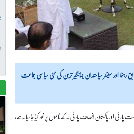
ا اور سینئر سیاستدان جہانگیر ترین کی نئی سیاسی جماعت
ت پارٹی اور پاکستان انصاف پارٹی کے ناموں پرغور کیا جا رہا ہے،