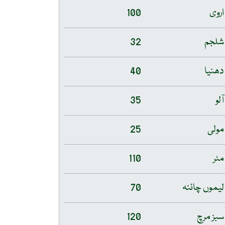
اروی
100
شلجم
32
دھنیا
40
آلو
35
مولی
25
مٹر
110
لیموں چائنہ
70
سبز مرچ
120