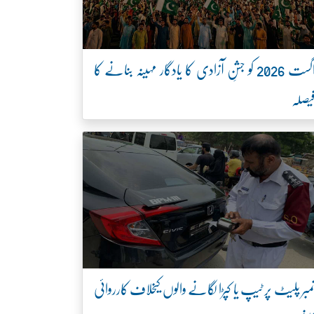
اگست 2026 کو جشنِ آزادی کا یادگار مہینہ بنانے کا
یصلہ
مبر پلیٹ پر ٹیپ یا کپڑا لگانے والوں کیخلاف کارروائی