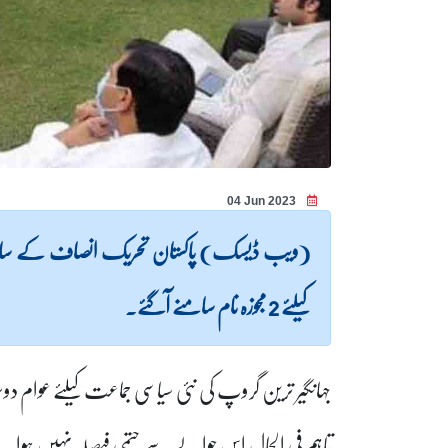
04 Jun 2023
(ویب ڈیسک) پاکستان تحریک انصاف کے سابق رہنم
کیلئے 2 مجوزہ نام سامنے آگئے۔
جہانگیر ترین گروپ کی نئی سیاسی جماعت کیلئے عوام دوس
تاہم فی الحال اس حوالے سے حتمی فیصلہ نہیں ہوا۔