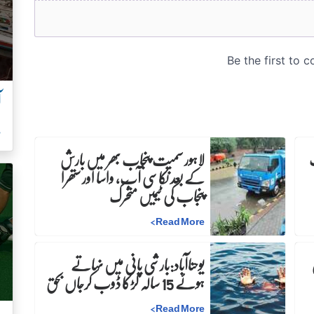
آ
ہ
لاہور سمیت پنجاب بھر میں بارش
کے بعد نکاسی آب، واسا اور ستھرا
پنجاب کی ٹیمیں متحرک
>
Read More
ن
یوحناآباد:بارشی پانی میں نہاتے
ہوئے 15 سالہ لڑکا ڈوب کرجاں بحق
>
Read More