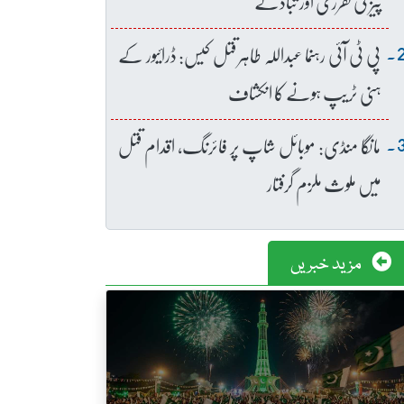
پیز کی تقرری اور تبادلے
پی ٹی آئی رہنما عبداللہ طاہر قتل کیس: ڈرائیور کے
ہنی ٹریپ ہونے کا انکشاف
مانگا منڈی: موبائل شاپ پر فائرنگ، اقدام قتل
میں ملوث ملزم گرفتار
مزید خبریں