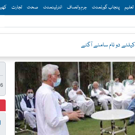
Th
تعلیم
پنجاب گورنمنٹ
جرم وانصاف
انٹرٹینمنٹ
صحت
تجارت
کھی
کیلئے دو نام سامنے آگئے
26