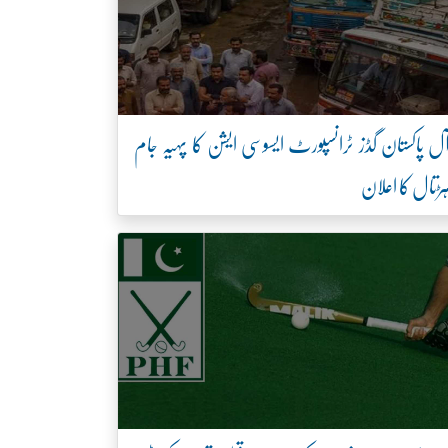
ل پاکستان گڈز ٹرانسپورٹ ایسوسی ایشن کا پہیہ جام
ڑتال کا اعلان