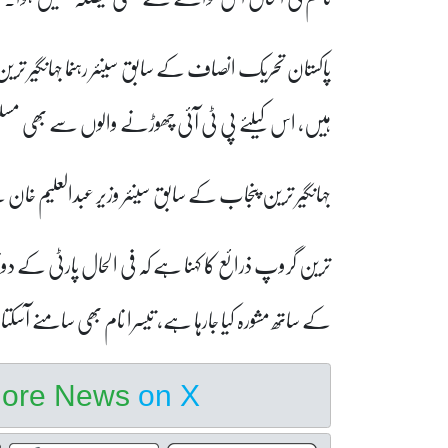
ہیں، اس کیلئے پی ٹی آئی چھوڑنے والوں سے بھی م
جہانگیر ترین پنجاب کے سابق سینئر وزیر عبدالعلیم خ
ترین گروپ ذرائع کا کہنا ہے کہ فی الحال پارٹی کے د
کے ساتھ مشورہ کیا جارہا ہے، تیسرا نام بھی سامنے آس
hore News
on X