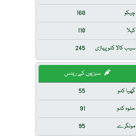
چیکو
160
کیلا
110
سیب کالا کلو پہاڑی
245
سبزیوں کے ریٹس
گھیا کدو
55
حلوہ کدو
91
مونگرے
95