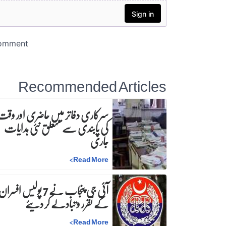
Recommended Articles
سرکاری دفاتر میں حاضری اور وقت
کی پابندی سے متعلق نئی ہدایات
جاری
>
Read More
آئی جی پنجاب نے 7 پولیس افسرا
کے تقرر و تبادلے کر دیئے
>
Read More