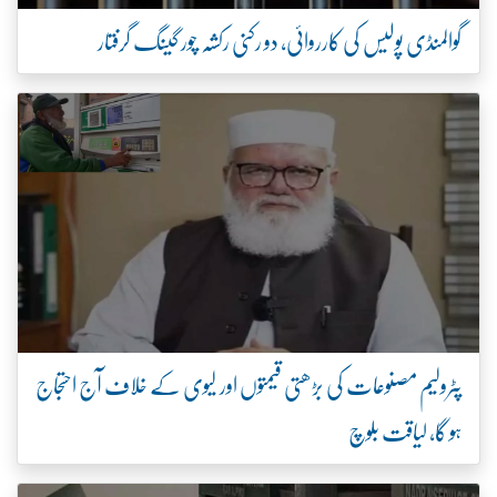
گوالمنڈی پولیس کی کارروائی، دو رکنی رکشہ چور گینگ گرفتار
پٹرولیم مصنوعات کی بڑھتی قیمتوں اور لیوی کے خلاف آج احتجاج
ہو گا، لیاقت بلوچ