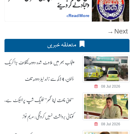
و تبادلے کر دیئے
>
Read More
Next →
متعلقہ خبریں
پنجاب بھر میں ملاوٹ شدہ دودھ کیخلاف بڑا کریک
ڈاؤن، 4 لاکھ سے زائد لیٹر دودھ تلف
08 Jul 2026
’’اپنی چھت اپنا گھر‘‘ فلیگ شپ پراجیکٹ ہے،
کوتائی برداشت نہیں کرونگی: مریم نواز
08 Jul 2026