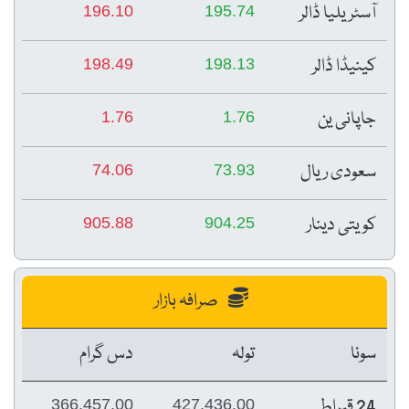
آسٹریلیا ڈالر
196.10
195.74
کینیڈا ڈالر
198.49
198.13
جاپانی ین
1.76
1.76
سعودی ریال
74.06
73.93
کویتی دینار
905.88
904.25
صرافہ بازار
سونا
تولہ
دس گرام
24 قیراط
366,457.00
427,436.00