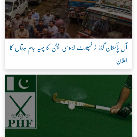
آل پاکستان گڈز ٹرانسپورٹ ایسوسی ایشن کا پہیہ جام ہڑتال کا
اعلان