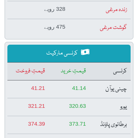
زندہ مرغی
328 روپے
گوشت مرغی
475 روپے
کرنسی مارکیٹ
کرنسی
قیمتِ خرید
قیمتِ فروخت
چینی یوآن
41.21
41.14
یورو
321.21
320.63
برطانوی پاؤنڈ
374.39
373.71