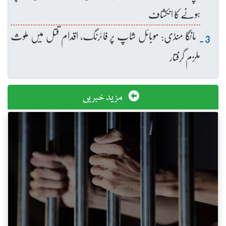
ہونے کا انکشاف
مانگا منڈی: موبائل شاپ پر فائرنگ، اقدام قتل میں ملوث
ملزم گرفتار
مزید خبریں