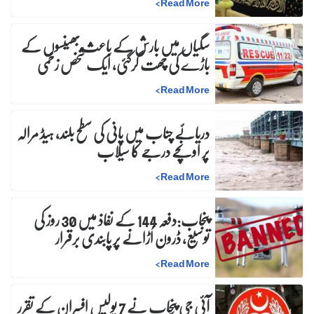
>
Read More
سگیاں میں بارش کے باعث بھینسوں کے
باڑے کی چھت گرگئی، ایک شخص زخمی
>
Read More
دریائے چناب میں پانی کی سطح بلند، ہیڈ مرالہ
پر اونچے درجے کا سیلاب
>
Read More
پنجاب:دفعہ 144 کے نفاذ میں 30 روز کی
توسیع، ڈرون اُڑانے پر پابندی برقرار
>
Read More
آئی جی پنجاب نے 7 پولیس افسران کے تقرر