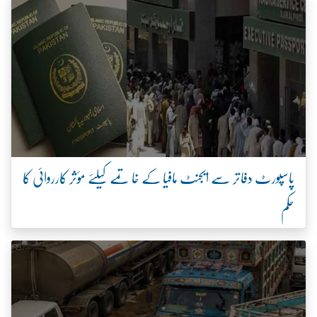
پاسپورٹ دفاتر سے ایجنٹ مافیا کے خاتمے کیلئے مؤثر کارروائی کا
حکم