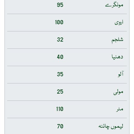
مونگرے
95
اروی
100
شلجم
32
دھنیا
40
آلو
35
مولی
25
مٹر
110
لیموں چائنہ
70