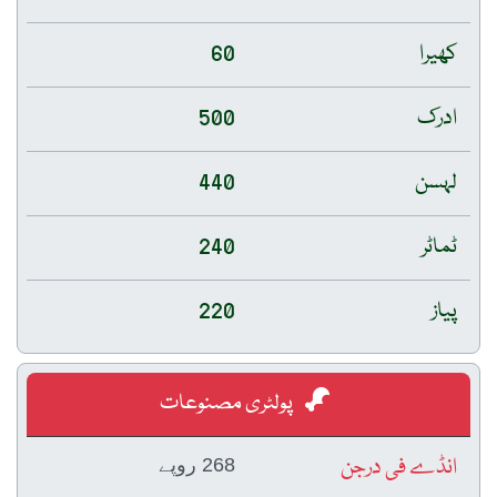
کھیرا
60
ادرک
500
لہسن
440
ٹماٹر
240
پیاز
220
پولٹری مصنوعات
انڈے فی درجن
268 روپے