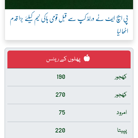
پی ایچ ایف نے ورلڈ کپ سے قبل قومی ہاکی ٹیم کیلئے بڑا قدم
اٹھا لیا
پھلوں کے ریٹس
کھجور
190
کھجور
270
امرود
75
پپیتا
220