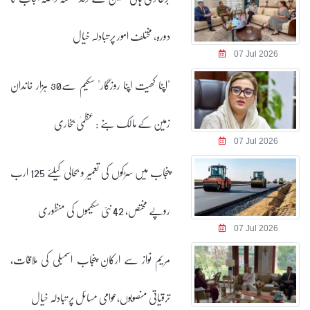
دورہ، مختلف امور پر تبادلہ خیال
07 Jul 2026
"اپنا کھیت اپنا روزگار" سکیم سے30 ہزار خاندان
زمین کے مالک بنے : عظمیٰ بخاری
07 Jul 2026
پنجاب میں سڑکوں کی تعمیر و بحالی کیلئے 125 ارب
روپے مختص، 42 نئی سکیموں کی منظوری
07 Jul 2026
مریم نواز سے ارکانِ پنجاب اسمبلی کی ملاقات،
ترقیاتی منصوبوں،عوامی مسائل پر تبادلہ خیال