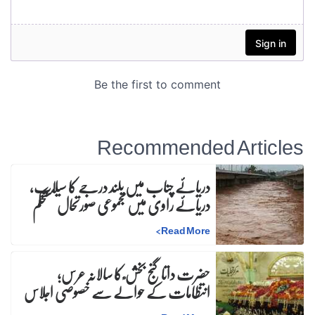
Recommended Articles
دریائے چناب میں بلند درجے کا سیلاب،
دریائے راوی میں مجموعی صورتحال مستحکم
>
Read More
حضرت داتا گنج بخش ؒ کا سالانہ عرس;
انتظامات کے حوالے سے خصوصی اجلاس