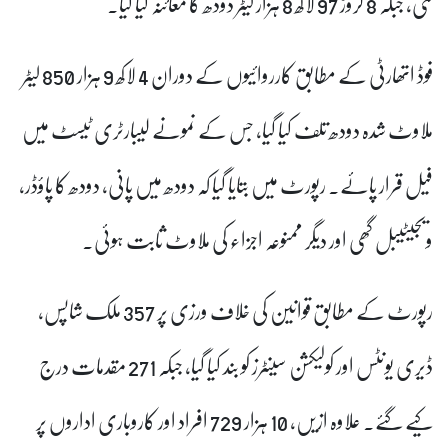
گئی، جبکہ 8 کروڑ 97 لاکھ 8 ہزار لیٹر دودھ کا معائنہ کیا گیا۔
فوڈ اتھارٹی کے مطابق کارروائیوں کے دوران 4 لاکھ 9 ہزار 850 لیٹر
ملاوٹ شدہ دودھ تلف کیا گیا، جس کے نمونے لیبارٹری ٹیسٹ میں
فیل قرار پائے۔ رپورٹ میں بتایا گیا کہ دودھ میں پانی، دودھ کا پاؤڈر،
ویجیٹیبل گھی اور دیگر ممنوعہ اجزاء کی ملاوٹ ثابت ہوئی۔
رپورٹ کے مطابق قوانین کی خلاف ورزی پر 357 ملک شاپس،
ڈیری یونٹس اور کولیکشن سینٹرز کو بند کیا گیا، جبکہ 271 مقدمات درج
کیے گئے۔ علاوہ ازیں، 10 ہزار 729 افراد اور کاروباری اداروں پر