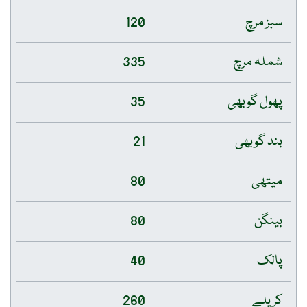
سبز مرچ
120
شملہ مرچ
335
پھول گوبھی
35
بند گوبھی
21
میتھی
80
بینگن
80
پالک
40
کریلے
260