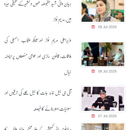
برہان وانی شہید مقبوضہ جموں و کشمیرکے حقیقی ہیرو
ہیں:مریم نواز
08 Jul 2026
وزیراعلیٰ مریم نواز اورسپیکر پنجاب اسمبلی کی
ملاقات، قانون سازی اور عوامی منصوبوں پر تبادلہ
خیال
08 Jul 2026
آئی جی جیل خانہ جات کا جیل عملے کی ترقیوں اور
سہولیات بہتر بنانے کا فیصلہ
07 Jul 2026
برطانوی ہائی کمیشن کے وفد محکمہ داخلہ پنجاب کا