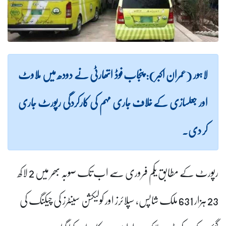
لاہور (عمران اکبر): پنجاب فوڈ اتھارٹی نے دودھ میں ملاوٹ
اور جعلسازی کے خلاف جاری مہم کی کارکردگی رپورٹ جاری
کر دی۔
رپورٹ کے مطابق یکم فروری سے اب تک صوبہ بھر میں 2 لاکھ
23 ہزار 631 ملک شاپس، سپلائرز اور کولیکشن سینٹرز کی چیکنگ کی