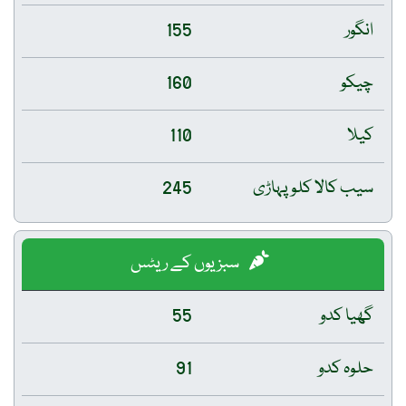
انگور
155
چیکو
160
کیلا
110
سیب کالا کلو پہاڑی
245
سبزیوں کے ریٹس
گھیا کدو
55
حلوہ کدو
91