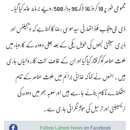
مجموعی طور پر 10 کروڑ 16 لاکھ 96 ہزار 500 روپے جرمانہ عائد کیا گیا۔
ڈی جی پنجاب فوڈ اتھارٹی سید موسیٰ رضا کا کہنا ہے کہ ویجیلنس اور
ڈیری سیفٹی ٹیموں کی طویل ریکی کے بعد جعلی دودھ کے کاروبار میں
ملوث عناصر کو گرفتار کیا گیا اور ان کے خلاف سخت کارروائیاں جاری
ہیں۔ انہوں نے کہا کہ غذائی جرائم میں ملوث عناصر کے تمام
ہتھکنڈے ناکام بنائے جا رہے ہیں اور صوبہ بھر میں دودھ کی
ٹریسیبلٹی اور ترسیل کی مؤثر نگرانی جاری ہے۔
Follow Lahore News
on Facebook