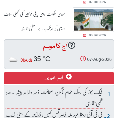
07 Jul 2026
مودی حکومت عالمی پانی قوانین کی کھلی خلاف
ورزی کی مرتکب ہے: عظمیٰ بخاری
06 Jul 2026
آج کا موسم
35 °C
Clouds
07-Aug-2026
اہم خبریں
فیک نیوز کی روک تھام ناگزیر، صحافت ذمہ دارانہ پیشہ ہے:
عظمیٰ بخاری
پی ٹی آئی رہنما عبداللہ طاہر قتل کیس: ڈرائیور کے ہنی ٹریپ