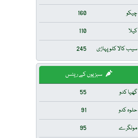
چیکو
160
کیلا
110
سیب کالا کلو پہاڑی
245
سبزیوں کے ریٹس
گھیا کدو
55
حلوہ کدو
91
مونگرے
95