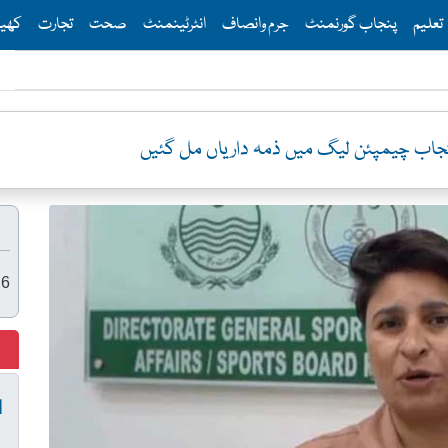
Th
تعلیم
پنجاب گورنمنٹ
جرم وانصاف
انٹرٹینمنٹ
صحت
تجارت
کھی
 پنجاب چیمپئن لیگ میں ذمہ داریاں مل گئیں
26