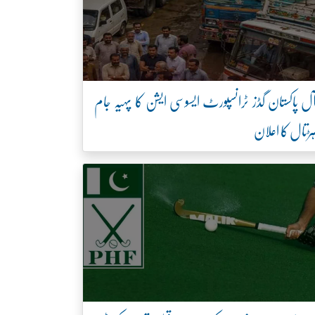
ل پاکستان گڈز ٹرانسپورٹ ایسوسی ایشن کا پہیہ جام
ڑتال کا اعلان