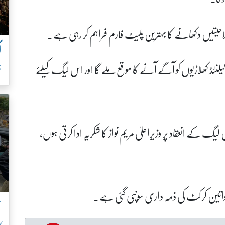
صلاحیتیں دکھانے کا بہترین پلیٹ فارم فراہم کر رہی ہے۔
لنٹڈ کھلاڑیوں کو آگے آنے کا موقع ملے گا اور اس لیگ کیلئے
ف
 لیگ کے انعقاد پر وزیراعلیٰ مریم نواز کا شکریہ ادا کرتی ہوں،
خواتین کرکٹ کی ذمہ داری سونپی گئی ہے۔
ن