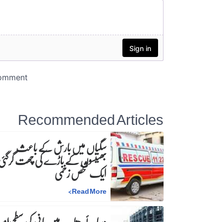
Recommended Articles
سگیاں میں بارش کے باعث
بھینسوں کے باڑے کی چھت گرگئی
ایک شخص زخمی
>
Read More
دریائے چناب میں پانی کی سطح بلند،