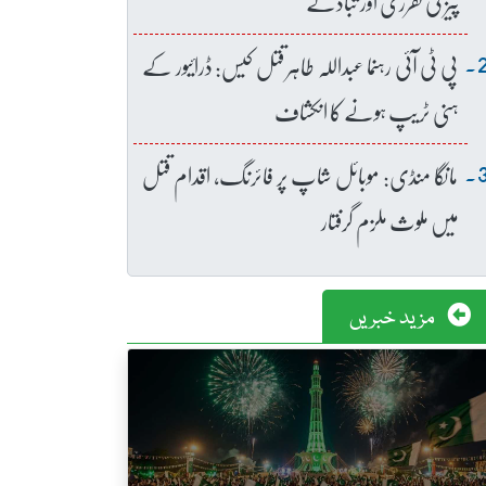
پیز کی تقرری اور تبادلے
پی ٹی آئی رہنما عبداللہ طاہر قتل کیس: ڈرائیور کے
ہنی ٹریپ ہونے کا انکشاف
مانگا منڈی: موبائل شاپ پر فائرنگ، اقدام قتل
میں ملوث ملزم گرفتار
مزید خبریں