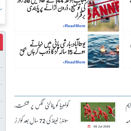
پ
کی توسیع، ڈرون اُڑانے پر پابندی
برقرار
ک
>
Read More
ن
یوحناآباد:بارشی پانی میں نہاتے
ہوئے 15 سالہ لڑکا ڈوب کرجاں بحق
>
Read More
یم
کولمبیا کو پنالٹی ککس پر شکست،
مہ
سوئٹرز لینڈ کی 72 سال بعد کوارٹر
08 Jul 2026