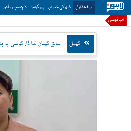
is is the main menu for Lahore News
صفحۂ اول
شہرکی خبریں
پروگرامز
دلچسپ ویڈیوز
اپ ڈیٹس
کھیل
سابق کپتان ندا ڈار کو سی ایم