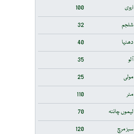
اروی
100
شلجم
32
دھنیا
40
آلو
35
مولی
25
مٹر
110
لیموں چائنہ
70
سبز مرچ
120