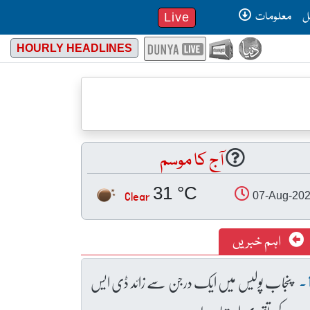
ل
معلومات
Live
HOURLY HEADLINES
آج کا موسم
31 °C
Clear
07-Aug-20
اہم خبریں
پنجاب پولیس میں ایک درجن سے زائد ڈی ایس