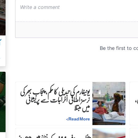
آ
ہ
یونیفارم کی تبدیلی کا حکم، پنجاب بھر کی
،
نرسز اضافی اخراجات سے پریشانی
میں مبتلا
>
Read More
پنجاب:دفعہ 144 کے نفاذ میں 30 روز