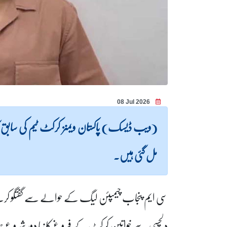
08 Jul 2026
(ویب ڈیسک) پاکستان ویمنز کرکٹ ٹیم کی سابق کپ
مل گئی ہیں۔
سی ایم پنجاب چیمپئن لیگ کے حوالے سے گفتگو کرتے ہو
دلچسپی سے خواتین کرکٹ کے فروغ کا نیا دور شروع ہ