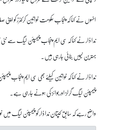
انہوں نے کہا کہ پنجاب حکومت خواتین کرکٹرز کو اپنی 
ندا ڈار نے کہا کہ سی ایم پنجاب چیمپئن لیگ سے نئی ٹی
بہترین ٹیمیں بنائی جارہی ہیں۔
ندا ڈار نے کہا کہ خواتین کیلئے بھی سی ایم پنجاب چیمپئن
چیمپئن لیگ گرلز اور بوائز کی ہونے جارہی ہے۔
واضح رہے کہ سابق کپتان ندا ڈار کو چیمپئن لیگ میں 