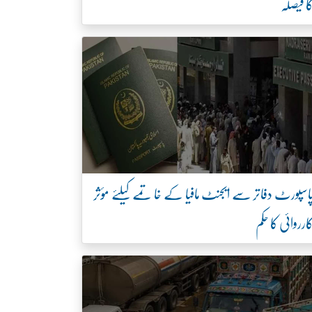
ا فیصلہ
اسپورٹ دفاتر سے ایجنٹ مافیا کے خاتمے کیلئے مؤثر
ارروائی کا حکم