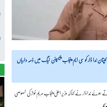
تان ندا ڈار کو سی ایم پنجاب چیمپئن لیگ میں ذمہ داریاں
ئے ندا ڈار نے کہا کہ وزیر اعلیٰ پنجاب مریم نواز کی خصوصی
وگا۔