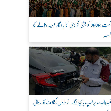
اگست 2026 کو جشنِ آزادی کا یادگار مہینہ بنانے کا
یصلہ
مبر پلیٹ پر ٹیپ یا کپڑا لگانے والوں کیخلاف کارروائی