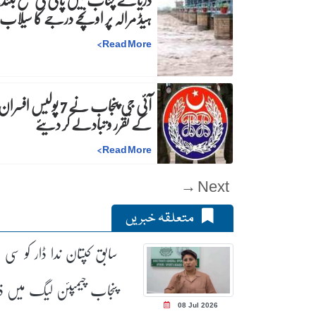
ہیڈ مرالہ پر اونچے درجے کا سیلاب
>
Read More
آئی جی پنجاب نے 7 پولیس افسرا
کے تقرر و تبادلے کر دیئے
>
Read More
Next →
متعلقہ خبریں
سابق کپتان ندا ڈار کو سی ا
پنجاب چیمپئن لیگ میں ذ
08 Jul 2026