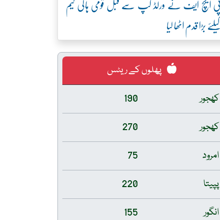
ی ایچ ایف نے ورلڈ کپ سے قبل قومی ہاکی ٹیم
یلئے بڑا قدم اٹھا لیا
پھلوں کے ریٹس
کھجور
190
کھجور
270
امرود
75
پپیتا
220
انگور
155