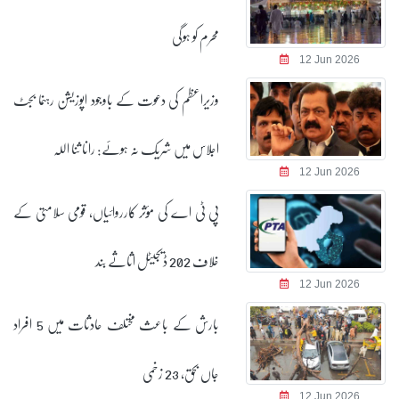
محرم کو ہوگی
12 Jun 2026
وزیراعظم کی دعوت کے باوجود اپوزیشن رہنما بجٹ
اجلاس میں شریک نہ ہوئے: رانا ثنا اللہ
12 Jun 2026
پی ٹی اے کی مؤثر کارروائیاں، قومی سلامتی کے
خلاف 202 ڈیجیٹل اثاثے بند
12 Jun 2026
بارش کے باعث مختلف حادثات میں 5 افراد
جاں بحق، 23 زخمی
12 Jun 2026