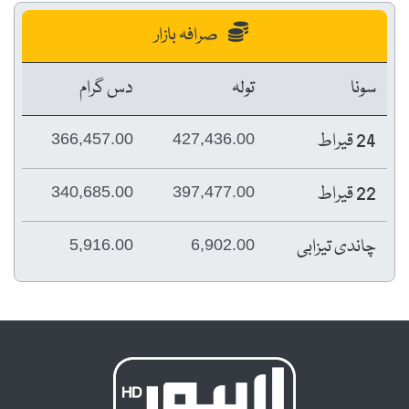
صرافہ بازار
سونا
تولہ
دس گرام
24 قیراط
366,457.00
427,436.00
22 قیراط
340,685.00
397,477.00
چاندی تیزابی
5,916.00
6,902.00