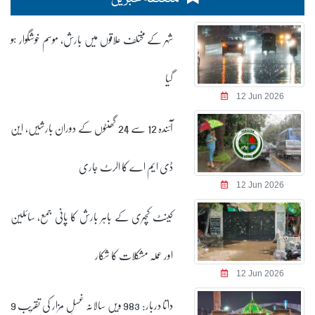
شہر کے مختلف علاقوں میں بارش، موسم خوشگوار ہو
گیا
12 Jun 2026
آئندہ 12 سے 24 گھنٹوں کے دوران بارشیں، این
ڈی ایم اے کا الرٹ جاری
12 Jun 2026
کینٹ کچہری کے باہر بارش کا پانی جمع، سائلین
اور عملہ مشکلات کا شکار
12 Jun 2026
داتا دربار: 983 ویں سالانہ غسلِ مزار کی تقریب 9