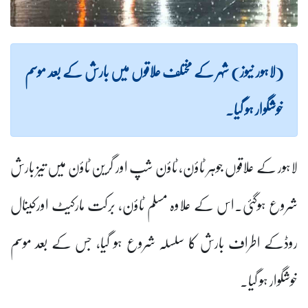
(لاہور نیوز) شہر کے مختلف علاقوں میں بارش کے بعد موسم
خوشگوار ہو گیا۔
لاہور کے علاقوں جوہر ٹاؤن، ٹاؤن شپ اور گرین ٹاؤن میں تیز بارش
شروع ہوگئی۔اس کے علاوہ مسلم ٹاؤن، برکت مارکیٹ اورکینال
روڈکے اطراف بارش کا سلسلہ شروع ہو گیا، جس کے بعد موسم
خوشگوار ہو گیا۔