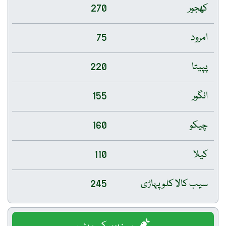
کھجور
270
امرود
75
پپیتا
220
انگور
155
چیکو
160
کیلا
110
سیب کالا کلو پہاڑی
245
سبزیوں کے ریٹس