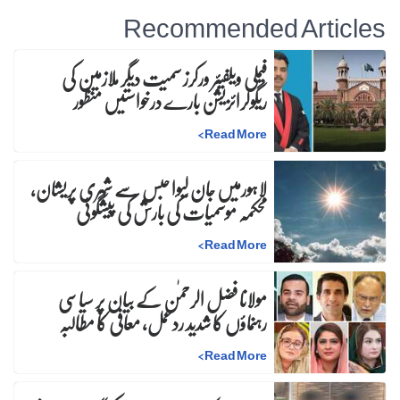
Recommended Articles
فیملی ویلفیئر ورکرز سمیت دیگر ملازمین کی
ریگولرائزیشن بارے درخواستیں منظور
>
Read More
لاہورمیں جان لیوا حبس سے شہری پریشان،
محکمہ موسمیات کی بارش کی پیشگوئی
>
Read More
مولانا فضل الرحمٰن کے بیان پر سیاسی
رہنماؤں کا شدید ردعمل، معافی کا مطالبہ
>
Read More