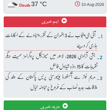
37 °C
Clouds
10-Aug-2026
اہم خبریں
آئی جی پنجاب نے 3 افسران کے تقرر و تبادلے کے احکامات
جاری کر دیئے
جشنِ آزادی 2026: لاہور میں میوزیکل پروگرامز سمیت دیگر
تقریبات کا 15 روزہ شیڈول فائنل
مریم نواز سے آکسفورڈ یونیورسٹی پریس پاکستان کے وفد کی
ملاقات، جدید نصاب کے فروغ پر تبادلہ خیال
مزید خبریں