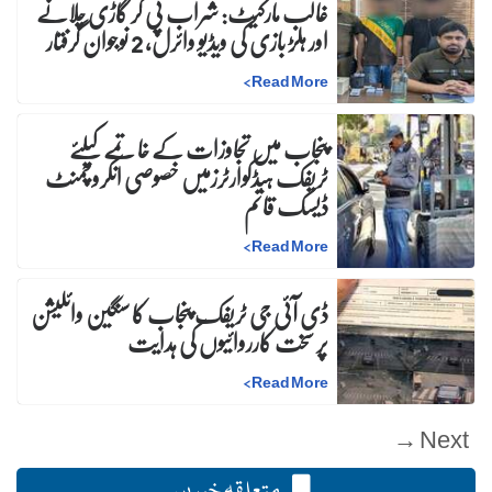
غالب مارکیٹ: شراب پی کر گاڑی چلانے
اور ہلڑ بازی کی ویڈیو وائرل، 2 نوجوان گرفتار
>
Read More
پنجاب میں تجاوزات کے خاتمے کیلئے
ٹریفک ہیڈکوارٹرزمیں خصوصی انکروچمنٹ
ڈیسک قائم
>
Read More
ڈی آئی جی ٹریفک پنجاب کا سنگین وائلیشن
پر سخت کارروائیوں کی ہدایت
>
Read More
Next →
متعلقہ خبریں