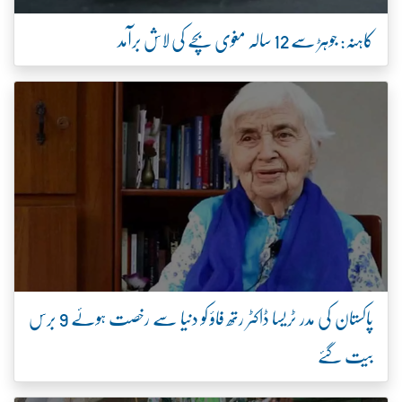
کاہنہ: جوہڑ سے 12 سالہ مغوی بچے کی لاش برآمد
پاکستان کی مدر ٹریسا ڈاکٹر رتھ فاؤ کو دنیا سے رخصت ہوئے 9 برس
بیت گئے