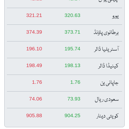
یورو
321.21
320.63
برطانوی پاؤنڈ
374.39
373.71
آسٹریلیا ڈالر
196.10
195.74
کینیڈا ڈالر
198.49
198.13
جاپانی ین
1.76
1.76
سعودی ریال
74.06
73.93
کویتی دینار
905.88
904.25