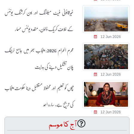
غیرقانونی فیٹ میلٹنگ اور بون کرشنگ یونٹس
کے خلاف کریک ڈاؤن، متعدد یونٹس مسمار
12 Jun 2026
محرم الحرام 2026: پنجاب بھر میں جامع ٹریفک
پلان تشکیل دینے کی ہدایت
12 Jun 2026
بچوں کو تعلیم اور محفوظ مستقبل دینا حکومت پنجاب
کی ترجیح ہے، سارہ احمد
12 Jun 2026
آج کا موسم