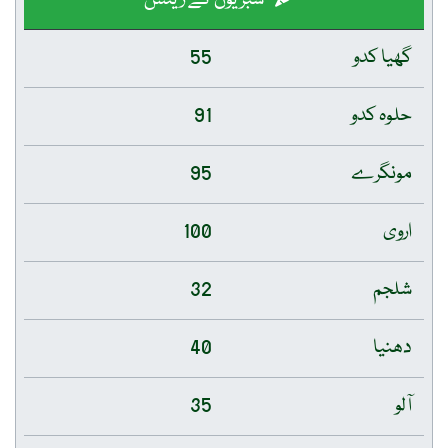
گھیا کدو
55
حلوہ کدو
91
مونگرے
95
اروی
100
شلجم
32
دھنیا
40
آلو
35