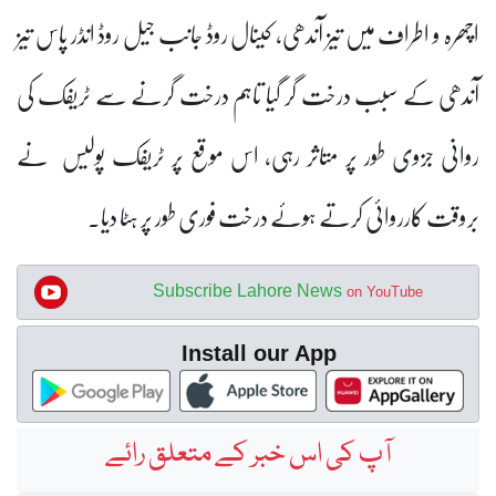
اچھرہ و اطراف میں تیز آندھی، کینال روڈ جانب جیل روڈ انڈر پاس تیز
آندھی کے سبب درخت گر گیا تاہم درخت گرنے سے ٹریفک کی
روانی جزوی طور پر متاثر رہی، اس موقع پر ٹریفک پولیس نے
بروقت کارروائی کرتے ہوئے درخت فوری طور پر ہٹا دیا۔
Subscribe Lahore News
on YouTube
Install our App
آپ کی اس خبر کے متعلق رائے