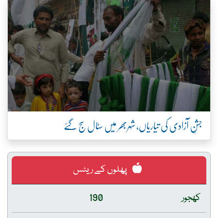
جشنِ آزادی کی تیاریاں، شہربھر میں سٹال سج گئے
پھلوں کے ریٹس
کھجور
190