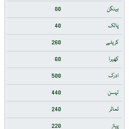
بینگن
80
پالک
40
کریلے
260
کھیرا
60
ادرک
500
لہسن
440
ٹماٹر
240
پیاز
220