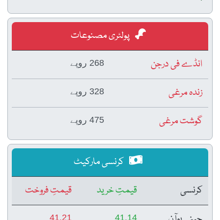
پولٹری مصنوعات
انڈے فی درجن
268 روپے
زندہ مرغی
328 روپے
گوشت مرغی
475 روپے
کرنسی مارکیٹ
کرنسی
قیمتِ خرید
قیمتِ فروخت
چینی یوآن
41.21
41.14