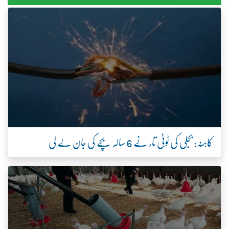
کاہنہ: بجلی کی ٹوٹی تار نے 6 سالہ بچے کی جان لے لی