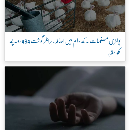
پولٹری مصنوعات کے دام میں اضافہ، برائلر گوشت 494 روپے
کلو مقرر