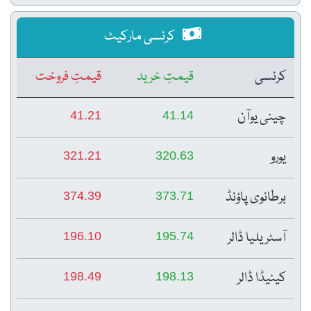
کرنسی مارکیٹ
کرنسی
قیمتِ خرید
قیمتِ فروخت
چینی یوآن
41.21
41.14
یورو
321.21
320.63
برطانوی پاؤنڈ
374.39
373.71
آسٹریلیا ڈالر
196.10
195.74
کینیڈا ڈالر
198.49
198.13