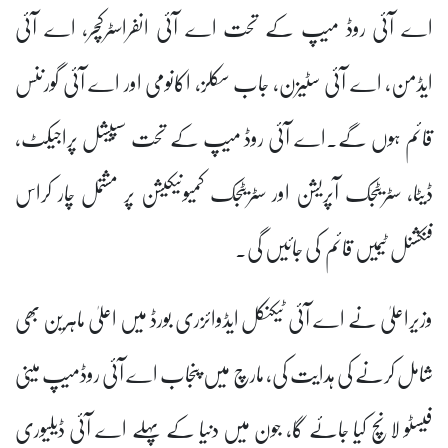
اے آئی روڈ میپ کے تحت اے آئی انفراسٹرکچر، اے آئی
ایڈمن، اے آئی سٹیزن، جاب سکلز، اکانومی اور اے آئی گورننس
قائم ہوں گے۔اے آئی روڈ میپ کے تحت سپیشل پراجیکٹ،
ڈیٹا، سٹریٹجک آپریشن اور سٹریٹجک کمیونیکیشن پر مشتمل چار کراس
فنکشنل ٹیمیں قائم کی جائیں گی۔
وزیراعلیٰ نے اے آئی ٹیکنکل ایڈوائزری بورڈ میں اعلیٰ ماہرین بھی
شامل کرنے کی ہدایت کی، مارچ میں پنجاب اے آئی روڈمیپ مینی
فیسٹو لانچ کیا جائے گا، جون میں دنیا کے پہلے اے آئی ڈیلیوری