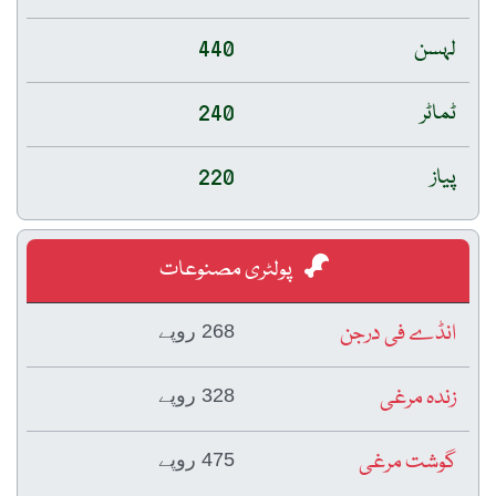
لہسن
440
ٹماٹر
240
پیاز
220
پولٹری مصنوعات
انڈے فی درجن
268 روپے
زندہ مرغی
328 روپے
گوشت مرغی
475 روپے