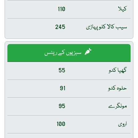
کیلا
110
سیب کالا کلو پہاڑی
245
سبزیوں کے ریٹس
گھیا کدو
55
حلوہ کدو
91
مونگرے
95
اروی
100