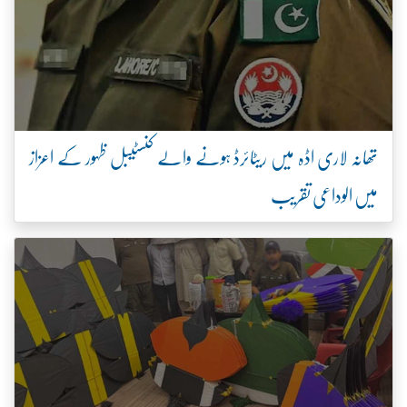
تھانہ لاری اڈہ میں ریٹائرڈ ہونے والے کنسٹیبل ظہور کے اعزاز
میں الوداعی تقریب