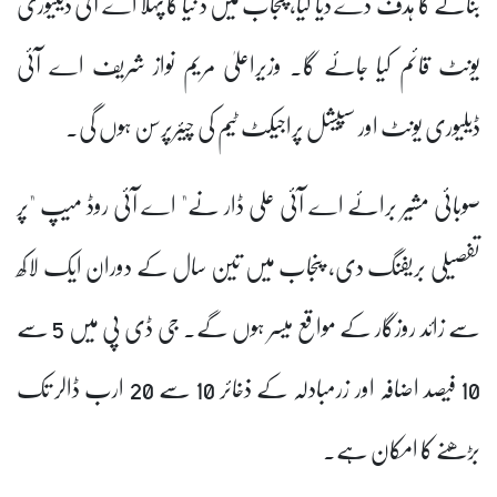
بنانے کا ہدف دے دیا گیا، پنجاب میں د نیا کا پہلا اے آئی ڈیلیوری
یونٹ قائم کیا جائے گا۔ وزیراعلیٰ مریم نواز شریف اے آئی
ڈیلیوری یونٹ اور سپیشل پراجیکٹ ٹیم کی چیئرپرسن ہوں گی۔
صوبائی مشیر برائے اے آئی علی ڈار نے" اے آئی روڈ میپ "پر
تفصیلی بریفنگ دی، پنجاب میں تین سال کے دوران ایک لاکھ
سے زائد روزگار کے مواقع میسر ہوں گے۔ جی ڈی پی میں 5 سے
10 فیصد اضافہ اور زرمبادلہ کے ذخائر 10 سے 20 ارب ڈالر تک
بڑھنے کا امکان ہے۔