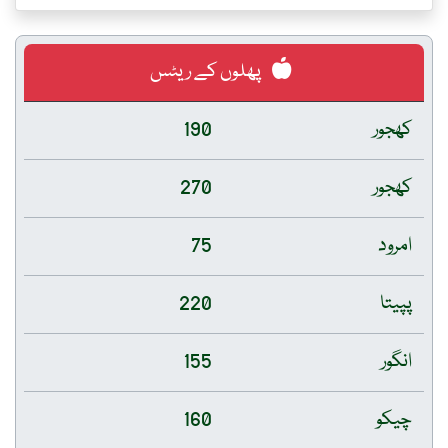
پھلوں کے ریٹس
کھجور
190
کھجور
270
امرود
75
پپیتا
220
انگور
155
چیکو
160