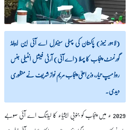
(لاہور نیوز) پاکستان کی پہلی سینٹرل اے آئی این ایبلڈ
گورنمنٹ پنجاب کا پہلا (اے آئی) آرٹی فیشل انٹیلی جنس
روڈ میپ تیار، وزیراعلیٰ پنجاب مریم نواز شریف نے منظوری
دیدی۔
2029 ء میں پنجاب کو جنوبی ایشیاء کا لیڈنگ اے آئی صوبے