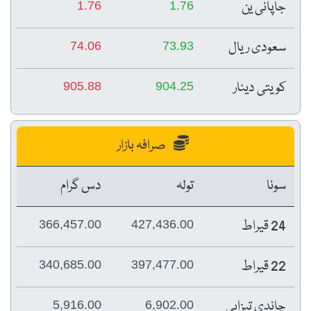
جاپانی ین
1.76
1.76
سعودی ریال
74.06
73.93
کویتی دینار
905.88
904.25
صرافہ بازار
سونا
تولہ
دس گرام
24 قیراط
366,457.00
427,436.00
22 قیراط
340,685.00
397,477.00
چاندی تیزابی
5,916.00
6,902.00