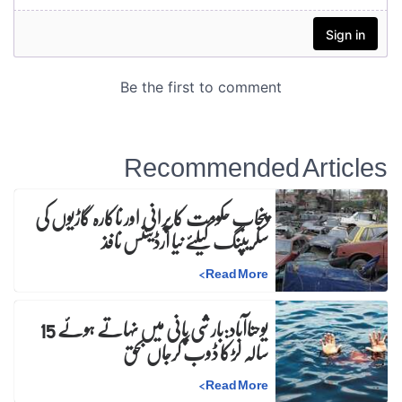
Recommended Articles
پنجاب حکومت کا پرانی اور ناکارہ گاڑیوں کی
سکریپنگ کیلئے نیا آرڈیننس نافذ
>
Read More
یوحناآباد:بارشی پانی میں نہاتے ہوئے 15
سالہ لڑکا ڈوب کرجاں بحق
>
Read More