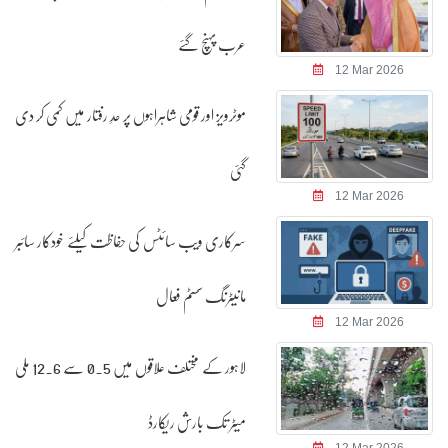
عرب پہنچ گئے
12 Mar 2026
موٹرویز اور قومی شاہراہوں پر حدِ رفتار میں کمی کر دی
گئی
12 Mar 2026
سرکاری ویب سائٹس کی حفاظت کیلئے خودکار سائبر
مانیٹرنگ سسٹم فعال
12 Mar 2026
لاہور کے مختلف علاقوں میں 0.5 سے 12.6 ملی
میٹر تک بارش ریکارڈ
12 Mar 2026