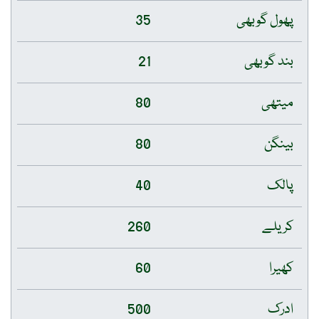
پھول گوبھی
35
بند گوبھی
21
میتھی
80
بینگن
80
پالک
40
کریلے
260
کھیرا
60
ادرک
500