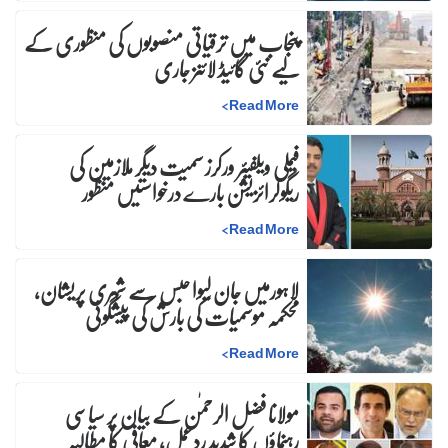
پنجاب میں ترقیاتی منصوبوں کی منظوری کے
لیے نئی گائیڈ لائنز جاری
>
Read More
فیملی ویلفیئر ورکرز سمیت دیگر ملازمین کی
ریگولرائزیشن بارے درخواستیں منظور
>
Read More
لاہورمیں جان لیوا حبس سے شہری پریشان،
محکمہ موسمیات کی بارش کی پیشگوئی
>
Read More
مولانا فضل الرحمٰن کے بیان پر سیاسی
رہنماؤں کا شدید ردعمل، معافی کا مطالبہ