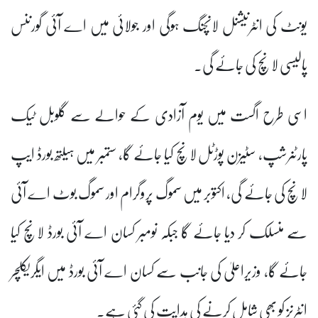
یونٹ کی انٹرنیشنل لانچنگ ہوگی اور جولائی میں اے آئی گورننس
پالیسی لانچ کی جائے گی۔
اسی طرح اگست میں یوم آزادی کے حوالے سے گلوبل ٹیک
پارٹنرشپ، سٹیزن پوڑٹل لانچ کیا جائے گا، ستمبر میں ہیلتھ بورڈ ایپ
لانچ کی جائے گی، اکتوبر میں سموگ پروگرام اور سموگ بوٹ اے آئی
سے منسلک کر دیا جائے گا جبکہ نومبر کسان اے آئی بورڈ لانچ کیا
جائے گا، وزیراعلیٰ کی جانب سے کسان اے آئی بورڈ میں ایگریکلچر
انٹرنز کو بھی شامل کرنے کی ہدایت کی گئی ہے۔