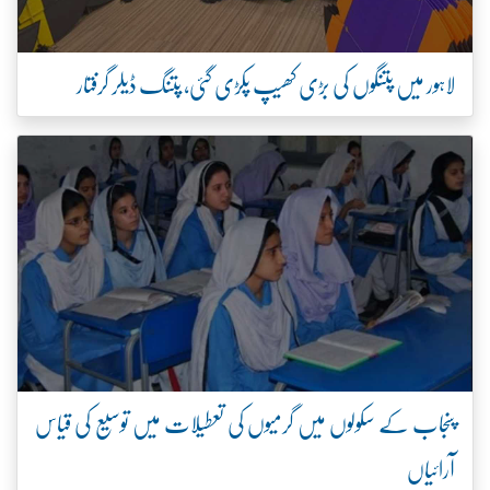
لاہور میں پتنگوں کی بڑی کھیپ پکڑی گئی، پتنگ ڈیلر گرفتار
پنجاب کے سکولوں میں گرمیوں کی تعطیلات میں توسیع کی قیاس
آرائیاں