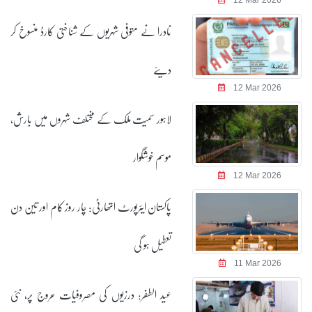
نادرا نے متوفی شہریوں کے شناختی کارڈ منسوخ کر
دیئے
12 Mar 2026
لاہور سمیت ملک کے مختلف شہروں میں بارش،
موسم خوشگوار
12 Mar 2026
پاکستان ایئرپورٹ اتھارٹی: چار روز کام اور تین دن
تعطیل ہو گی
11 Mar 2026
عید الطفر: درزیوں کی مصروفیات عروج پر، نئی