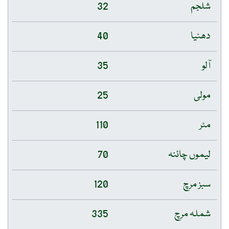
شلجم
32
دھنیا
40
آلو
35
مولی
25
مٹر
110
لیموں چائنہ
70
سبز مرچ
120
شملہ مرچ
335