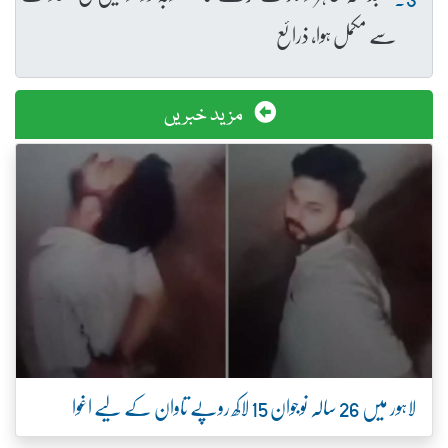
سے مکمل ہوا، ذرائع
مزید خبریں
لاہور میں 26 سالہ نوجوان 15 لاکھ روپے تاوان کے لیے اغوا