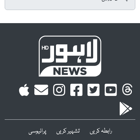
رابطہ کریں
تشہیر کریں
پرائیوسی