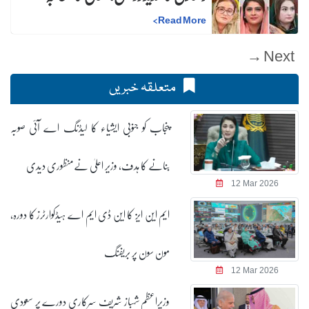
>
Read More
Next →
متعلقہ خبریں
پنجاب کو جنوبی ایشیاء کا لیڈنگ اے آئی صوبہ
بنانے کا ہدف، وزیر اعلیٰ نےمنظوری دیدی
12 Mar 2026
ایم این ایز کا این ڈی ایم اے ہیڈکوارٹرز کا دورہ،
مون سون پر بریفنگ
12 Mar 2026
وزیراعظم شہباز شریف سرکاری دورے پر سعودی