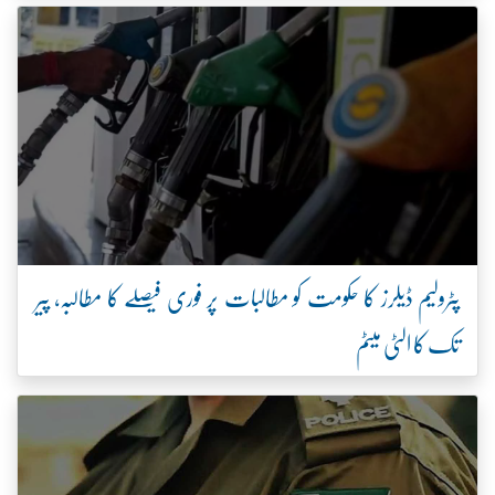
پٹرولیم ڈیلرز کا حکومت کو مطالبات پر فوری فیصلے کا مطالبہ، پیر
تک کا الٹی میٹم