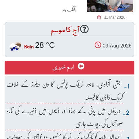
بکنگ بند
11 Mar 2026
آج کا موسم
28 °C
Rain
09-Aug-2026
اہم خبریں
جشنِ آزادی: لاہور ٹریفک پولیس کا ون ویلرز کے خلاف
کریک ڈاؤن کا فیصلہ
دریاؤں میں پانی کے بہاؤ اور ڈیموں میں ذخیرے کی تازہ
صورتحال کی رپورٹ جاری
عبداللہ طاہر کو ٹارگٹ کرنے کا منصوبہ دو خواتین کی معاونت