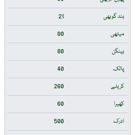
بند گوبھی
21
میتھی
80
بینگن
80
پالک
40
کریلے
260
کھیرا
60
ادرک
500