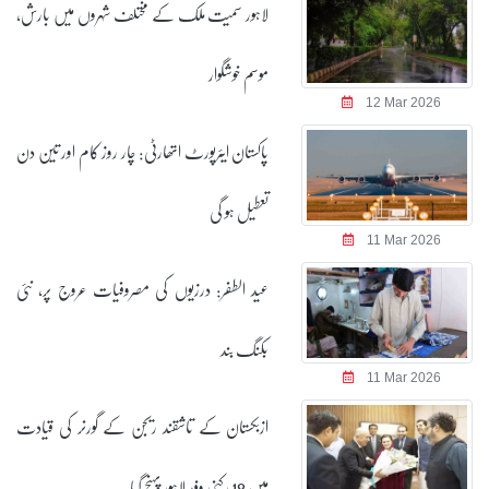
لاہور سمیت ملک کے مختلف شہروں میں بارش،
موسم خوشگوار
12 Mar 2026
پاکستان ایئرپورٹ اتھارٹی: چار روز کام اور تین دن
تعطیل ہو گی
11 Mar 2026
عید الطفر: درزیوں کی مصروفیات عروج پر، نئی
بکنگ بند
11 Mar 2026
ازبکستان کے تاشقند ریجن کے گورنر کی قیادت
میں 18 رکنی وفد لاہور پہنچ گیا