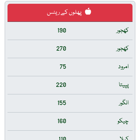
پھلوں کے ریٹس
کھجور
190
کھجور
270
امرود
75
پپیتا
220
انگور
155
چیکو
160
کیلا
110