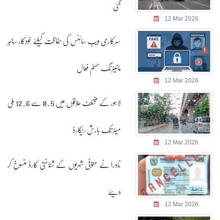
گئی
12 Mar 2026
سرکاری ویب سائٹس کی حفاظت کیلئے خودکار سائبر
مانیٹرنگ سسٹم فعال
12 Mar 2026
لاہور کے مختلف علاقوں میں 0.5 سے 12.6 ملی
میٹر تک بارش ریکارڈ
12 Mar 2026
نادرا نے متوفی شہریوں کے شناختی کارڈ منسوخ کر
دیئے
12 Mar 2026