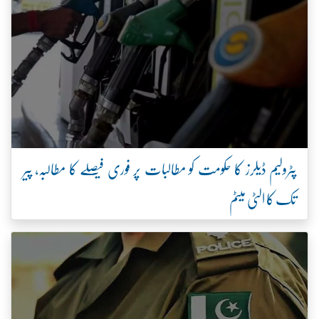
پٹرولیم ڈیلرز کا حکومت کو مطالبات پر فوری فیصلے کا مطالبہ، پیر
تک کا الٹی میٹم