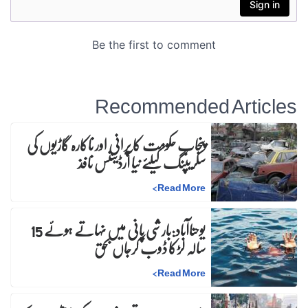
Recommended Articles
پنجاب حکومت کا پرانی اور ناکارہ گاڑیوں کی
سکریپنگ کیلئے نیا آرڈیننس نافذ
>
Read More
یوحناآباد:بارشی پانی میں نہاتے ہوئے 15
سالہ لڑکا ڈوب کرجاں بحق
>
Read More