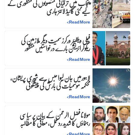
پنجاب میں ترقیاتی منصوبوں کی منظوری کے
لیے نئی گائیڈ لائنز جاری
>
Read More
فیملی ویلفیئر ورکرز سمیت دیگر ملازمین کی
ریگولرائزیشن بارے درخواستیں منظور
>
Read More
لاہورمیں جان لیوا حبس سے شہری پریشان،
محکمہ موسمیات کی بارش کی پیشگوئی
>
Read More
مولانا فضل الرحمٰن کے بیان پر سیاسی
رہنماؤں کا شدید ردعمل، معافی کا مطالبہ
>
Read More