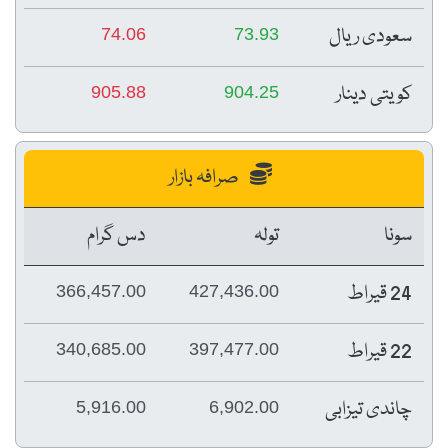
سعودی ریال
74.06
73.93
کویتی دینار
905.88
904.25
صرافہ بازار
سونا
تولہ
دس گرام
24 قیراط
366,457.00
427,436.00
22 قیراط
340,685.00
397,477.00
چاندی تیزابی
5,916.00
6,902.00