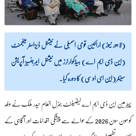
(لاہور نیوز) اراکین قومی اسمبلی نے نیشنل ڈیزاسٹر مینجمنٹ
(این ڈی ایم اے) ہیڈکوارٹرز میں نیشنل ایمرجنسیز آپریشن
سینٹر (این ای او سی) کا دورہ کیا۔
چیئرمین این ڈی ایم اے لیفٹیننٹ جنرل انعام حیدر ملک نے وفد
کو مون سون 2026 کے حوالے سے پیشگی اقدامات اور آگاہی کے