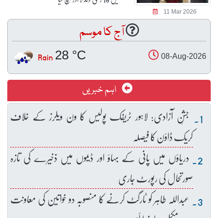
11 Mar 2026
آج کا موسم
28 °C
Rain
08-Aug-2026
اہم خبریں
جشنِ آزادی: لاہور ٹریفک پولیس کا ون ویلرز کے خلاف
کریک ڈاؤن کا فیصلہ
دریاؤں میں پانی کے بہاؤ اور ڈیموں میں ذخیرے کی تازہ
صورتحال کی رپورٹ جاری
عبداللہ طاہر کو ٹارگٹ کرنے کا منصوبہ دو خواتین کی معاونت