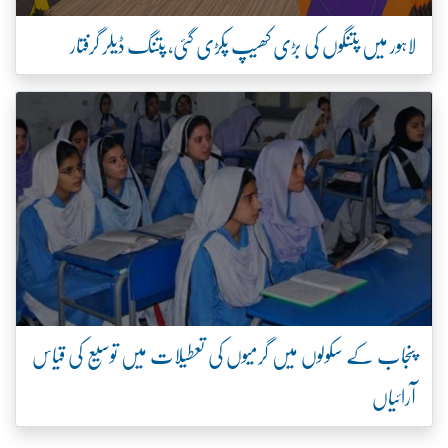
لاہور میں پتنگوں کی بڑی کھیپ پکڑی گئی، پتنگ ڈیلر گرفتار
پنجاب کے سکولوں میں گرمیوں کی تعطیلات میں توسیع کی قیاس
آرائیاں