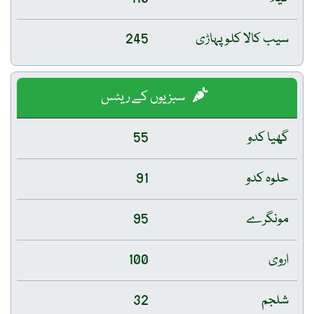
سیب کالا کلو پہاڑی
245
سبزیوں کے ریٹس
گھیا کدو
55
حلوہ کدو
91
مونگرے
95
اروی
100
شلجم
32