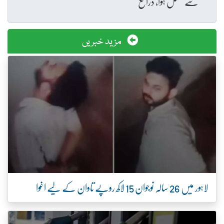
سے مکمل ہوا، ذرائع
مزید خبریں
لاہور میں 26 سالہ نوجوان 15 لاکھ روپے تاوان کے لیے اغوا