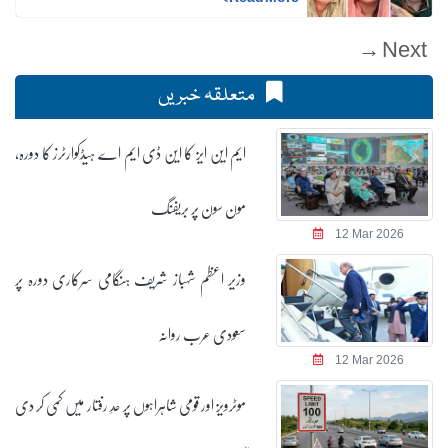
Next →
متعلقہ خبریں
ایم این ایز کا این ڈی ایم اے ہیڈکوارٹرز کا دورہ،
مون سون پر بریفنگ
12 Mar 2026
وزیر اعظم شہباز شریف ہنگامی سرکاری دورہ پر
سعودی عرب روانہ
12 Mar 2026
موٹرویز اور قومی شاہراہوں پر حدِ رفتار میں کمی کر دی