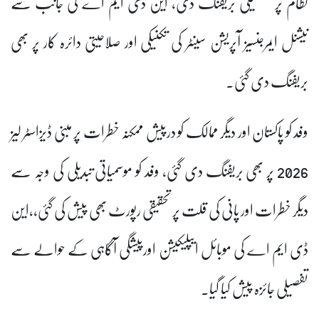
نظام پر تفصیلی بریفنگ دی، این ڈی ایم اے کی جانب سے
نیشنل ایمرجنسیز آپریشن سینٹر کی تکنیکی اور صلاحیتی دائرہ کار پر بھی
بریفنگ دی گئی۔
وفد کو پاکستان اور دیگر ممالک کو درپیش ممکنہ خطرات پر مبنی ڈیزاسٹر لیز
2026 پر بھی بریفنگ دی گئی، وفد کو موسمیاتی تبدیلی کی وجہ سے
دیگر خطرات اور پانی کی قلت پر تحقیقی رپورٹ بھی پیش کی گئی,،این
ڈی ایم اے کی موبائل ایپلیکیشن اورپیشگی آگاہی کے حوالے سے
تفصیلی جائزہ پیش کیا گیا۔