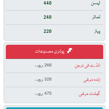
لہسن
440
ٹماٹر
240
پیاز
220
پولٹری مصنوعات
انڈے فی درجن
268 روپے
زندہ مرغی
328 روپے
گوشت مرغی
475 روپے