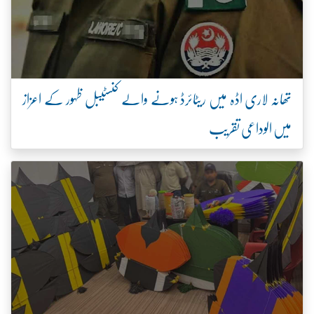
تھانہ لاری اڈہ میں ریٹائرڈ ہونے والے کنسٹیبل ظہور کے اعزاز
میں الوداعی تقریب