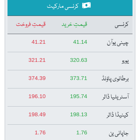
کرنسی مارکیٹ
کرنسی
قیمتِ خرید
قیمتِ فروخت
چینی یوآن
41.21
41.14
یورو
321.21
320.63
برطانوی پاؤنڈ
374.39
373.71
آسٹریلیا ڈالر
196.10
195.74
کینیڈا ڈالر
198.49
198.13
جاپانی ین
1.76
1.76