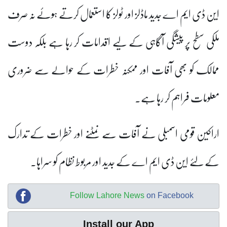
این ڈی ایم اے جدید ماڈلز اور ٹولز کا استعمال کرتے ہوئے نہ صرف
ملکی سطح پر پیشگی آگاہی کے لیے اقدامات کر رہا ہے بلکہ دوست
ممالک کو بھی آفات اور ممکنہ خطرات کے حوالے سے ضروری
معلومات فراہم کر رہا ہے۔
اراکین قومی اسمبلی نے آفات سے نمٹنے اور خطرات کے تدارک
کے لئے این ڈی ایم اے کے جدید اور مربوط نظام کو سراہا۔
Follow Lahore News
on Facebook
Install our App