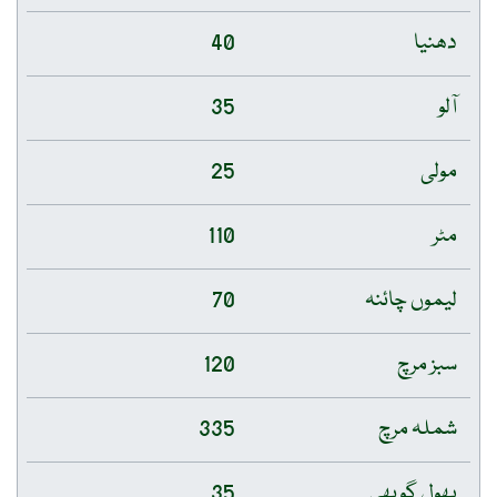
دھنیا
40
آلو
35
مولی
25
مٹر
110
لیموں چائنہ
70
سبز مرچ
120
شملہ مرچ
335
پھول گوبھی
35